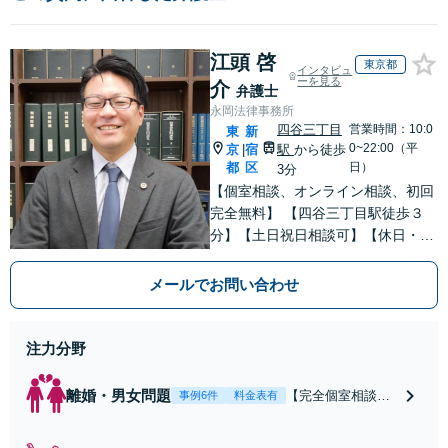
江頭 啓
東京都
インタビュ
ーを見る
介
弁護士
永岡法律事務所
四谷三丁目
営業時間：10:0
東
新
0~22:00（平
京
宿
駅
から徒歩
|
都
区
日）
3分
【個室相談、オンライン相談、初回
完全無料】 【四谷三丁目駅徒歩３
分】【土日祝日相談可】【休日・夜
間相談可】【婚前契約書作成】【Ｌ
ＧＢＴパートナーシップ契約書作
メールでお問い合わせ
成】ご依頼人様にとって良い結果に
なるよう親身にご対応致します。
注力分野
離婚・男女問題
【完全個室相談】
事例6件
料金表有
離婚・DV・モラハ
ラなど男女問題の