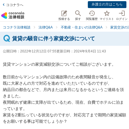
弁護士の方はこちら
ココナラへ
投稿する
探す
閲覧履歴
マイリスト
ログイン
ココナラ法律相談
法律Q&A
不動産・住まいの法律Q&A
家賃交渉の
賃貸の騒音に伴う家賃交渉について
公開日時：
2022年12月12日 07:55
更新日時：
2024年9月4日 11:43
賃貸マンションの家賃減額交渉についてご相談がございます。

数日前からマンション内の設備故障のため夜間騒音が発生し、

既に大家さんの方で対応を進めていただいているのですが、

納品日の都合などで、月内または来月になるかもというご連絡を頂
きました。

夜間眠れず健康に支障が出ているため、現在、自費でホテルに泊ま
っています。

家賃を2重払っている状況なのですが、対応完了まで期間の家賃減額
をお願いする事は可能でしょうか？
