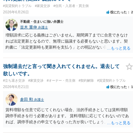
#賃貸契約トラブル
#家賃交渉
#住民・入居者・買主側
2026年6月26日
役にたった
2
不動産・住まいに強い弁護士
並木 重伸
弁護士
増額請求に応じる義務はございません。期間満了までに合意できなけ
れば法定更新となるので、無理に協議する必要もないと思います。契
約書に「法定更新時も更新料を支払う」との明記がない限り、更新料
を払う必要もありません。法定更新後は「期間の定めのない賃貸借」
となるため、今後の更新手続き自体が不要になります。 リスクとし
て、大家側から賃料増額の調停や訴訟を起こされる可能性はゼロでは
強制退去だと言って聞き入れてくれません。退去して
ありません（賃料が周辺相場より著しく低い場合は増額が認められる
欲しいです。
こともあります）。また、修繕等が必要となった場合に十分な対応を
#立ち退き交渉
#家賃交渉
#オーナー・売主側
#契約解除
#賃貸契約トラブル
してもらえなくなるなど、事実上の不利益が生じる恐れもあります。
2026年6月21日
役にたった
1
倉田 勲
弁護士
賃料増額を任意で応じてくれない場合、法的手続きとしては賃料増額
調停手続きを行う必要があります。 賃料増額に応じてくれないのであ
れば、調停手続きの申立てをなさった方が良いでしょう。 手続きにつ
いてやり方がよくわからないのであれば、お近くの裁判所又は法律事
務所でご相談ください。