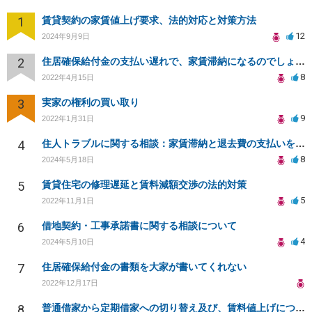
1
賃貸契約の家賃値上げ要求、法的対応と対策方法
12
2024年9月9日
2
住居確保給付金の支払い遅れで、家賃滞納になるのでしょうか？更新料の支払いはいないといけないですか？
8
2022年4月15日
3
実家の権利の買い取り
9
2022年1月31日
4
住人トラブルに関する相談：家賃滞納と退去費の支払いを拒否され、管理鍵の横領も発生
8
2024年5月18日
5
賃貸住宅の修理遅延と賃料減額交渉の法的対策
5
2022年11月1日
6
借地契約・工事承諾書に関する相談について
4
2024年5月10日
7
住居確保給付金の書類を大家が書いてくれない
2022年12月17日
8
普通借家から定期借家への切り替え及び、賃料値上げについて