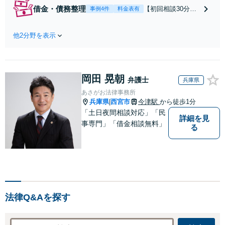
あらゆるトラブル
借金・債務整理
【初回相談30分無
事例4件
料金表有
を解決に導きま
料】【法テラス
す。まずは丁寧に
可】自己破産・任
お話を伺いなが
他2分野を表示
意整理・民事再生
ら、離婚などのお
など幅広くご提案
悩みに寄り添い、
できます。仮想通
ご依頼者の再出発
貨や投資詐欺が原
をお手伝い致しま
岡田 晃朝
因の借金もご相談
弁護士
兵庫県
す。
ください【完全個
あさがお法律事務所
室】
兵庫県
西宮市
今津駅
から徒歩1分
|
「土日夜間相談対応」「民
詳細を見
事専門」「借金相談無料」
る
法律Q&Aを探す