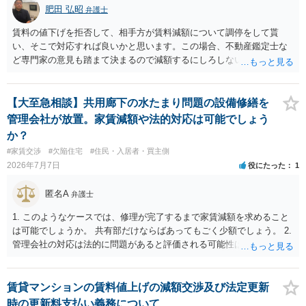
肥田 弘昭
弁護士
賃料の値下げを拒否して、相手方が賃料減額について調停をして貰
い、そこで対応すれば良いかと思います。この場合、不動産鑑定士な
ど専門家の意見も踏まて決まるので減額するにしろしないにしろ公平
性は図れるかと思います。相手がそこまでしないのであれば減額を拒
否すればよいだけです。ご参考にしてください。
【大至急相談】共用廊下の水たまり問題の設備修繕を
管理会社が放置。家賃減額や法的対応は可能でしょう
か？
#家賃交渉
#欠陥住宅
#住民・入居者・買主側
2026年7月7日
役にたった
1
匿名A
弁護士
1. このようなケースでは、修理が完了するまで家賃減額を求めること
は可能でしょうか。 共有部だけならばあってもごく少額でしょう。 2.
管理会社の対応は法的に問題があると評価される可能性はあります
か。 オーナーの対応の問題かと思います。 3. オーナーへ直接通知し
た方がよいでしょうか。 そうですね。 4. 今後、調停や弁護士への依
頼を見据える場合、どのような証拠を残しておくべきでしょうか。 水
賃貸マンションの賃料値上げの減額交渉及び法定更新
漏れの写真、連絡と相手の対応についての記録です。
時の更新料支払い義務について