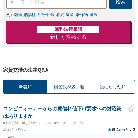
検索
例）
離婚 慰謝料
誹謗中傷
相続 遺産
著作物 違法
無料法律相談
新しく投稿する
家賃交渉の法律Q&A
新着順
回答数が多い順
役にたった順
コンビニオーナーからの賃借料値下げ要求への対応策
はありますか
#家賃交渉
#賃貸契約トラブル
#オーナー・売主側
2026年7月9日
役にたった
3