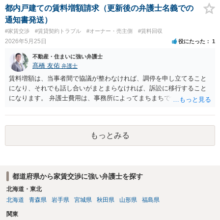
都内戸建ての賃料増額請求（更新後の弁護士名義での
通知書発送）
#家賃交渉
#賃貸契約トラブル
#オーナー・売主側
#賃料回収
2026年5月25日
役にたった
1
不動産・住まいに強い弁護士
髙橋 友佑
弁護士
賃料増額は、当事者間で協議が整わなければ、調停を申し立てること
になり、それでも話し合いがまとまらなければ、訴訟に移行すること
になります。 弁護士費用は、事務所によってまちまちですが、調停の
場合は着手金３３万円以上、訴訟に移行した場合は、プラスで１１万
円以上としている事務所が多いように思います。これとは別途に、成
果に応じた成功報酬も発生します。 さらに、賃料増額調停では、イン
もっとみる
ターネット等で収集した資料を基に話し合うこともありますが（な
お、生成ＡＩは根拠資料とはできません）、訴訟では、不動産の適正
な賃料を鑑定するため、不動産鑑定士に鑑定を依頼することもあり、
物件の規模等にもよりますが、数十万円以上の鑑定料がかかる場合も
都道府県から家賃交渉に強い弁護士を探す
あります。 これらコストと、増額を受けられる賃料とを比較考量し
て、実際に手続きを進めていくのかご判断いただくことになります。
北海道・東北
まずは、お近くの弁護士にご相談ください。
北海道
青森県
岩手県
宮城県
秋田県
山形県
福島県
関東