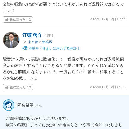
交渉の段階では必ず必要ではないですが、あれば説得的ではあるで
しょう
2022年12月12日 07:55
役に立った
1
江頭 啓介
弁護士
東京都
>
新宿区
不動産・住まいに注力する弁護士
騒音計を用いて実際に数値化して、程度が明らかになれば家賃減額
交渉の材料とすることはできるかと思います。ただそれで減額でき
るかは別問題になりますので、一度お近くの弁護士に相談すること
をお勧め致します。
2022年12月12日 09:11
役に立った
2
匿名希望
さん
ご回答誠にありがとうございます。

騒音の程度によっては交渉の余地ありという事で承知いたしまし