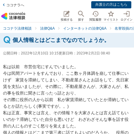
弁護士の方はこちら
ココナラへ
投稿する
探す
閲覧履歴
マイリスト
ログイン
ココナラ法律相談
法律Q&A
インターネットの法律Q&A
名誉毀損の
個人情報とはどこまでなのでしょうか。
公開日時：
2022年12月10日 10:15
更新日時：
2023年2月2日 08:40
私は以前　市営住宅にすんでいました。

今は民間アパートをすんでおり、ここ数ヶ月体調を崩して仕事にい
けず　家賃を滞納してしまい、不動産屋さんとお話をして、先日家
賃を支払いましたが、その際に、不動産屋さんが、大家さんが、私
の事を役所に聞きに言ったっ話とおり、

その際に役所の人から以前　私が家賃滞納していたとか滞納してい
るとか話たらしく(事実ですが。。)

私は正直、事実とは言え、その情報？を大家さんとは言え話てもい
いのか？滞納していた自分も悪いけど　わざわざそんな事を話す役
所の人にものすごく怒りを覚えました。

個人の情報とはどこまで第三者に話てもよいのだろうか。　役所の