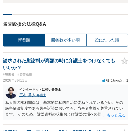
名誉毀損の法律Q&A
新着順
回答数が多い順
役にたった順
請求された慰謝料が高額の時に弁護士をつけなくても
いいか？
#加害者
#名誉毀損
2026年8月11日
役にたった
1
インターネットに強い弁護士
三村 勇人
弁護士
私人間の権利関係は、基本的に私的自治に委ねられているため、その
紛争解決制度である民事訴訟においても、当事者主義が尊重されてい
ます。 そのため、訴訟資料の収集および訴訟の場への提出は、当事者
の責任となります。 刑事裁判と異なり、民事裁判は、当事者主義が徹
底されていますので、出席だけすれば良いというわけではございませ