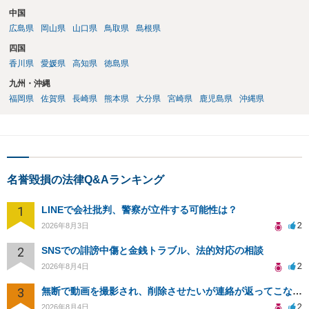
中国
広島県
岡山県
山口県
鳥取県
島根県
四国
香川県
愛媛県
高知県
徳島県
九州・沖縄
福岡県
佐賀県
長崎県
熊本県
大分県
宮崎県
鹿児島県
沖縄県
名誉毀損の法律Q&Aランキング
1
LINEで会社批判、警察が立件する可能性は？
2
2026年8月3日
2
SNSでの誹謗中傷と金銭トラブル、法的対応の相談
2
2026年8月4日
3
無断で動画を撮影され、削除させたいが連絡が返ってこない。
2
2026年8月4日