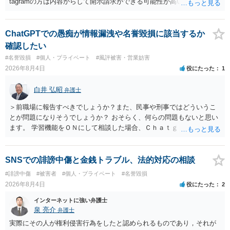
tagramの方は内容からして開示請求ができる可能性が高いでしょう。
ただ、アカウントが削除されていると開示請求は失敗する可能性が高
いでしょう。７月中にアカウントが削除されている場合、今から進め
ても失敗する可能性が高いように思われます。 相手を特定できた場
ChatGPTでの愚痴が情報漏洩や名誉毀損に該当するか
合、相手に全ての弁護士費用を負担させることは可能でしょうか？ →
確認したい
訴訟外の交渉で相手方が認めれば負担させることができるでしょう。
#名誉毀損
#個人・プライベート
#風評被害・営業妨害
訴訟で判決となった場合は、実際の弁護士費用が認められる場合と認
2026年8月4日
役にたった
1
められない場合があり何ともいえないところでしょう。
白井 弘昭
弁護士
＞前職場に報告すべきでしょうか？また、民事や刑事ではどういうこ
とが問題になりそうでしょうか？ おそらく、何らの問題もないと思い
ます。 学習機能をＯＮにして相談した場合、Ｃｈａｔｇｐｔがｏｐｅ
ｎＡＩに相談内容を蓄積し、他の質問者への何らかの回答の際に参照
する可能性がありますが、個人名や会社名を特定していない限り、一
般論として抽象化されて回答に織り込まれる可能性が生じるにすぎま
SNSでの誹謗中傷と金銭トラブル、法的対応の相談
せんので、その情報自体が、秘密情報に当たるとは思えませんし、名
#誹謗中傷
#被害者
#個人・プライベート
#名誉毀損
誉棄損として、個人や会社に対する誹謗中傷の不特定多数への公開に
2026年8月4日
役にたった
2
当たるとも思われません。 もちろん、誰がその内容をｃｈａｔｇｐｔ
に入力したかも第三者にしられることはないので、個人や会社の特定
インターネットに強い弁護士
をせずに書き込んだことで（おそらく特定して書き込んだとして
泉 亮介
弁護士
も）、相談者さんが刑事民事の責任に問われることはないでしょう。
実際にその人が権利侵害行為をしたと認められるものであり，それが