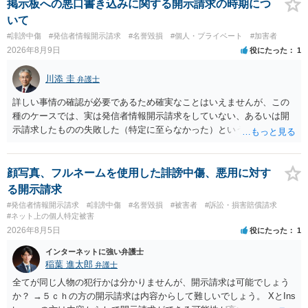
ん。
掲示板への悪口書き込みに関する開示請求の時期につ
いて
#誹謗中傷
#発信者情報開示請求
#名誉毀損
#個人・プライベート
#加害者
2026年8月9日
役にたった
1
川添 圭
弁護士
詳しい事情の確認が必要であるため確実なことはいえませんが、この
種のケースでは、実は発信者情報開示請求をしていない、あるいは開
示請求したものの失敗した（特定に至らなかった）という事案が比較
的多いです（特に、発信者情報開示請求を行ったことを誇示するよう
な投稿をする場合にはなおさら）。
顔写真、フルネームを使用した誹謗中傷、悪用に対す
る開示請求
#発信者情報開示請求
#誹謗中傷
#名誉毀損
#被害者
#訴訟・損害賠償請求
#ネット上の個人特定被害
2026年8月5日
役にたった
1
インターネットに強い弁護士
稲葉 進太郎
弁護士
全てが同じ人物の犯行かは分かりませんが、開示請求は可能でしょう
か？ →５ｃｈの方の開示請求は内容からして難しいでしょう。 XとIns