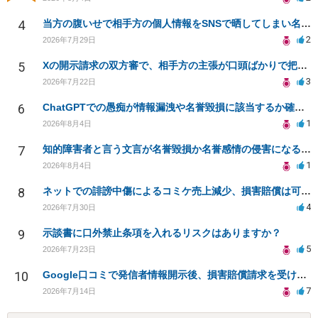
4
当方の腹いせで相手方の個人情報をSNSで晒してしまい名誉毀損させてしまったかもしれない
2
2026年7月29日
5
Xの開示請求の双方審で、相手方の主張が口頭ばかりで把握しきれません
3
2026年7月22日
6
ChatGPTでの愚痴が情報漏洩や名誉毀損に該当するか確認したい
1
2026年8月4日
7
知的障害者と言う文言が名誉毀損か名誉感情の侵害になるか教えてほしい。
1
2026年8月4日
8
ネットでの誹謗中傷によるコミケ売上減少、損害賠償は可能か？
4
2026年7月30日
9
示談書に口外禁止条項を入れるリスクはありますか？
5
2026年7月23日
10
Google口コミで発信者情報開示後、損害賠償請求を受けています。示談について相談です。
7
2026年7月14日