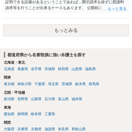
私見ながらご参考まで。
証明できる証拠があるということであれば，開示請求を経ずに慰謝料
請求等を行うことが出来るケースもあります。 公開相談の場では回答
は難しいかと思われますので，お手持ちの証拠資料を持参の上弁護士
に個別に相談されると良いでしょう。
もっとみる
都道府県から名誉毀損に強い弁護士を探す
北海道・東北
北海道
青森県
岩手県
宮城県
秋田県
山形県
福島県
関東
東京都
神奈川県
千葉県
埼玉県
茨城県
栃木県
群馬県
北陸・甲信越
新潟県
長野県
山梨県
石川県
富山県
福井県
東海
愛知県
静岡県
岐阜県
三重県
関西
大阪府
兵庫県
京都府
滋賀県
奈良県
和歌山県