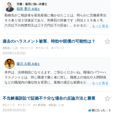
労働・雇用に強い弁護士
稲井 要介
弁護士
勤務先がご相談者を産前産後に働かせたことは、明らかに労働基準法
６５条１項２項違反であり、刑事罰の対象です（同法１１９条１号、
六月以下の拘禁刑又は三十万円以下の罰金）。かかる違反行為を労働
基準監督署に申告することが考えられます（同法１０４条１項）。 民
事上の請求として、①未払賃金の支払請求、②不法行為に基づく損害
賠償請求をすることが考えられます。②の損害額には、慰謝料の他
過去のハラスメント被害、時効や賠償の可能性は？
に、通院費などの実費が含まれます。 労働基準法 （産前産後） 第六
#職場いじめ
#セクハラ
#マタハラ
#パワハラ
十五条 使用者は、六週間（多胎妊娠の場合にあつては、十四週間）
2025年11月15日
以内に出産する予定の女性が休業を請求した場合においては、その者
を就業させてはならない。 ② 使用者は、産後八週間を経過しない女
藤川 久昭
弁護士
性を就業させてはならない。ただし、産後六週間を経過した女性が請
求した場合において、その者について医師が支障がないと認めた業務
本件は、法律相談になりえます。ご安心くださいね。職場のパワーハ
に就かせることは、差し支えない。
ラスメントとは、同じ職場で働く者に対し、職務上の地位や人間関係
などの職場内の優位性を背景に、業務の適正な範囲を超えて、精神
的・身体的苦痛を与える又は職場環境を悪化させる行為をいいます。
本件の言動が、これらに該当するかどうか、証拠に基づいて、子細な
分析と慎重な対応が必要です。客観的証拠が不可欠です。１０年は時
不当解雇訴訟で証拠不十分な場合の反論方法と勝算
効すれすれです。どうしてもどうしても納得いかなければ、この手の
#セクハラ
#マタハラ
#人事異動
#職場いじめ
問題に精通した弁護士等に、証拠等を直接示すなどして、詳細で分析
2025年10月23日
役にたった
1
していただくのが良いと思われます。法的責任をきちんと追及された