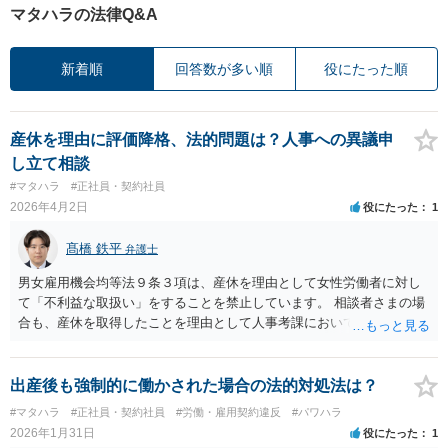
マタハラの法律Q&A
新着順
回答数が多い順
役にたった順
産休を理由に評価降格、法的問題は？人事への異議申
し立て相談
#マタハラ
#正社員・契約社員
2026年4月2日
役にたった
1
髙橋 鉄平
弁護士
男女雇用機会均等法９条３項は、産休を理由として女性労働者に対し
て「不利益な取扱い」をすることを禁止しています。 相談者さまの場
合も、産休を取得したことを理由として人事考課において評価を下げ
られ、昇格が無くなったということですので、まさにこの「不利益な
取扱い」に該当すると考えられます。 したがって、社内の苦情受付窓
口や各都道府県の労働局に対して、産休を理由に不利益な取扱いをさ
出産後も強制的に働かされた場合の法的対処法は？
れた旨ご相談されると良いかと思います。
#マタハラ
#正社員・契約社員
#労働・雇用契約違反
#パワハラ
2026年1月31日
役にたった
1