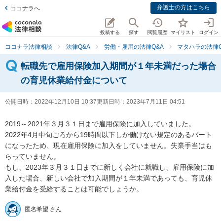
弁護士の方はこちら
ココナラへ
投稿する
探す
閲覧履歴
マイリスト
ログイン
ココナラ法律相談
法律Q&A
労働・雇用の法律Q&A
マタハラの法律Q
転職先で雇用保険加入期間が１年未満だった場合
の育児休業給付金について
公開日時：
2022年12月10日 10:37
更新日時：
2023年7月11日 04:51
2019～2021年３月３１日まで雇用保険に加入していました。

2022年4月中旬ごろから19時間以下しか働けない規定のあるパート
になったため、現在雇用保険に加入をしていません。失業手当はも
らっていません。

もし、2023年３月３１日までに新しく会社に就職し、雇用保険に加
入した場合、新しい会社で加入期間が１年未満であっても、育児休
業給付金を受給することは可能でしょうか。
匿名希望 さん