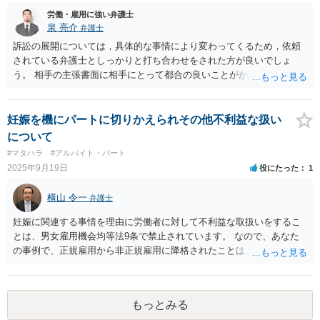
い場合には、労働法にかなり詳しく、上記に関係した法理等にも通じ
労働・雇用に強い弁護士
た弁護士等に相談し、法的に正確に分析してもらい、今後の対応を検
泉 亮介
弁護士
討するべきです。
訴訟の展開については，具体的な事情により変わってくるため，依頼
されている弁護士としっかりと打ち合わせをされた方が良いでしょ
う。 相手の主張書面に相手にとって都合の良いことがかかれているこ
とは一般的であり，裏付けとなる証拠がない状態であればその書面の
記載を裁判官がそのまま信用して判断をすると言うことは無いかと思
われます。
妊娠を機にパートに切りかえられその他不利益な扱い
について
#マタハラ
#アルバイト・パート
2025年9月19日
役にたった
1
横山 令一
弁護士
妊娠に関連する事情を理由に労働者に対して不利益な取扱いをするこ
とは、男女雇用機会均等法9条で禁止されています。 なので、あなた
の事例で、正規雇用から非正規雇用に降格されたことは、違法の疑い
が強いです。 男女雇用機会均等法の問題については、都道府県の労働
局の「雇用環境・均等室」が、紛争解決の援助をすることとされてい
ます。まずはそこを指名して、改めて労働局に相談することをお勧め
もっとみる
します。