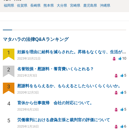
福岡県
佐賀県
長崎県
熊本県
大分県
宮崎県
鹿児島県
沖縄県
マタハラの法律Q&Aランキング
1
妊娠を理由に給料を減らされた。昇格もなくなり、生活が苦しい。
10
2023年10月21日
2
名誉毀損・慰謝料・養育費いくらとれる？
5
2021年2月3日
3
慰謝料をもらえるか、もらえるとしたらいくらくらいか。
5
2020年12月3日
4
育休から仕事復帰 会社の対応について。
5
2023年6月13日
5
労働審判における虚偽主張と裁判官の評価について
6
2025年1月16日