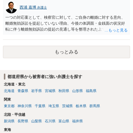
西浦 嘉博
弁護士
一つの対応案として、検察官に対して、ご自身の離婚に対する意向、
離婚無効訴訟を提起していない理由、今後の体調面・金銭面の状況好
転に伴う離婚無効訴訟の提起の見通し等を整理された上で、書面とし
て提出されることを検討されてみてはいかがでしょうか。 少なくとも
検察官の処分判断の際、相談者さんの意向を示す証拠の一つとして位
置づけられる様に思われます。 より詳細についてお聞きになりたい場
もっとみる
合、最寄りの法律事務所での相談を検討ください
都道府県から被害者に強い弁護士を探す
北海道・東北
北海道
青森県
岩手県
宮城県
秋田県
山形県
福島県
関東
東京都
神奈川県
千葉県
埼玉県
茨城県
栃木県
群馬県
北陸・甲信越
新潟県
長野県
山梨県
石川県
富山県
福井県
東海