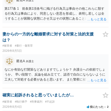
匿名A
弁護士
第177条 1 前条第1項各号に掲げる行為又は事由その他これらに類す
る行為又は事由により、同意しない意思を形成し、表明し若しくは全
うすることが困難な状態にさせ又はその状態にあることに乗じて、性
交、肛門性交、口腔性交又は膣若しくは肛門に身体の一部（陰茎を除
く。）若しくは物を挿入する行為であってわいせつなもの（以下この
条及び第179条第2項において「性交等」という。）をした者は、婚姻
妻からの一方的な離婚要求に対する対策と法的支援
関係の有無にかかわらず、5年以上の有期拘禁刑に処する。 第176条 1
は？
次に掲げる行為又は事由その他これらに類する行為又は事由により、
#被害者
#暴行・傷害罪
同意しない意思を形成し、表明し若しくは全うすることが困難な状態
2026年8月5日
にさせ又はその状態にあることに乗じて、わいせつな行為をした者
は、婚姻関係の有無にかかわらず、6月以上10年以下の拘禁刑に処す
匿名A
弁護士
る。 ③アルコール若しくは薬物を摂取させること又はそれらの影響が
あること。 以上の通りですから、アルコール摂取だけでなく、「同意
なにか有効な打開策などありますでしょうか？ 弁護士への依頼でしょ
しない意思を形成し、表明し若しくは全うすることが困難な状態」で
うか。 早い段階で、反論を組み立てて、認否で自白にならないように
あることが必要です。
工夫して対処する必要があると思います。 また警察に被害届を出すと
して、なんとか受理してもらうための方策などありますでしょうか？
告訴状を作って証拠をそろえて出すことでしょう。
確実に起訴されると思っていましたが…
#被害者
#執行猶予
#刑事裁判
#不起訴
2026年8月4日
役にたった
2