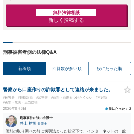
無料法律相談
新しく投稿する
刑事被害者側の法律Q&A
新着順
回答数が多い順
役にたった順
警察から口座作りの詐欺罪として連絡が来ました。
#被害者
#特殊詐欺
#加害者
#前科・前歴をつけたくない
#不起訴
#冤罪・無実・正当防衛
2026年8月6日
役にたった
2
刑事事件に強い弁護士
井上 祐司
弁護士
個別の取り調べの前に切羽詰まった状況下で、インターネットの一般