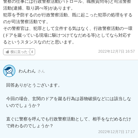
警察の仕事には行政警察活動(パトロール、職務質問等)と司法警察
活動(逮捕、取り調べ等)があります。

犯罪を予防するのが行政警察活動、既に起こった犯罪の処理をする
のが司法警察活動です。

その警察官は、犯罪として立件する気はなく、行政警察活動の一環
(ドアを蹴っている現場に駆けつけてなだめる等)としてなら対応す
るというスタンスなのだと思います。
2022年12月7日 16:57
役に立った
4
わんわん
さん
回答ありがとうございます。

今回の場合、玄関のドアを蹴る行為は器物破損などには該当しな
いのでしょうか？

直ぐに警察を呼んでも行政警察活動として、相手をなだめるだけ
で終わるのでしょうか？
2022年12月7日 17:17