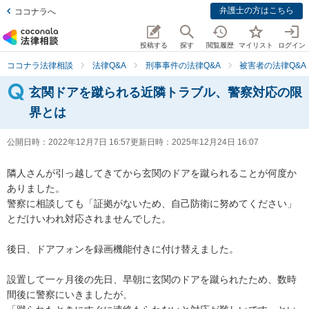
弁護士の方はこちら
ココナラへ
投稿する
探す
閲覧履歴
マイリスト
ログイン
ココナラ法律相談
法律Q&A
刑事事件の法律Q&A
被害者の法律Q&A
玄関ドアを蹴られる近隣トラブル、警察対応の限
界とは
公開日時：
2022年12月7日 16:57
更新日時：
2025年12月24日 16:07
隣人さんが引っ越してきてから玄関のドアを蹴られることが何度か
ありました。

警察に相談しても「証拠がないため、自己防衛に努めてください」
とだけいわれ対応されませんでした。

後日、ドアフォンを録画機能付きに付け替えました。

設置して一ヶ月後の先日、早朝に玄関のドアを蹴られたため、数時
間後に警察にいきましたが、
