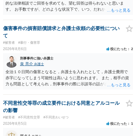
的な法律相談でご回答を求めても、望む回答は得られないと思いま
す。 お手数ですが、どのような状況下で、いつ、だれからどのような
経緯で口座の提供を頼まれ開設したか、それによる詐欺等の収益がど
の程度だと聞いているのかということについて、お近くで詳細な法律
相談を受けられたうえで対処方法を探された方がよいと思われます。
傷害事件の損害賠償請求と弁護士依頼の必要性につい
一般論でいえば、任意取り調べの場合、ＩＣレコーダーを持参して取
て
り調べ内容を録音することは必須だと考えます。
#被害者
#暴行・傷害罪
2026年8月6日
役にたった
2
刑事事件に強い弁護士
泉 亮介
弁護士
全治１０日間の傷害となると，弁護士を入れたとして，弁護士費用で
赤字になってしまう可能性は高いように思われます。 また，相手の資
力も問題として考えられ，刑事事件の際に示談等の話がされなかった
のであれば，資力がなく回収ができないというリスクもあるでしょ
う。
不同意性交等罪の成立要件における同意とアルコール
の影響
#被害者
#不同意性交罪
#不同意わいせつ
2026年8月5日
役にたった
1