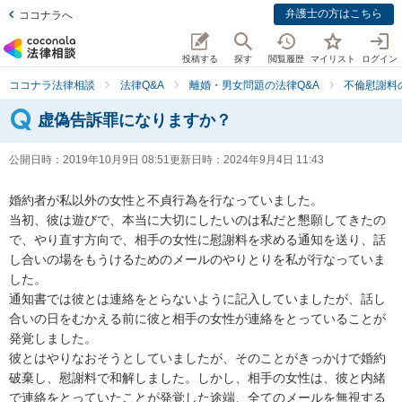
弁護士の方はこちら
ココナラへ
投稿する
探す
閲覧履歴
マイリスト
ログイン
ココナラ法律相談
法律Q&A
離婚・男女問題の法律Q&A
不倫慰謝料
虚偽告訴罪になりますか？
公開日時：
2019年10月9日 08:51
更新日時：
2024年9月4日 11:43
婚約者が私以外の女性と不貞行為を行なっていました。

当初、彼は遊びで、本当に大切にしたいのは私だと懇願してきたの
で、やり直す方向で、相手の女性に慰謝料を求める通知を送り、話
し合いの場をもうけるためのメールのやりとりを私が行なっていま
した。

通知書では彼とは連絡をとらないように記入していましたが、話し
合いの日をむかえる前に彼と相手の女性が連絡をとっていることが
発覚しました。

彼とはやりなおそうとしていましたが、そのことがきっかけで婚約
破棄し、慰謝料で和解しました。しかし、相手の女性は、彼と内緒
で連絡をとっていたことが発覚した途端、全てのメールを無視する