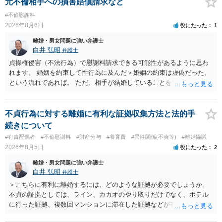
元不倫相手への損害賠償請求など
#不倫慰謝料
2026年8月6日
役にたった
1
離婚・男女問題に強い弁護士
白井 弘昭
弁護士
貞操権侵害（不法行為）で慰謝料請求できる可能性があるように思わ
れます。 婚姻を約束して性行為に及んだ＞婚姻の約束は虚偽だった、
という流れであれば。 ただ、相手が結婚していることを知って行為に
及んでいるのであれば、婚姻できないことについて相談者さんの帰責
性も認められそうですので、あまり慰謝料は高額にならないように思
われます。 一度、最寄りの弁護士に相談してみてください。
不貞行為に対する離婚に有利な証拠収集方法と法的手
続きについて
#有責配偶者
#不倫慰謝料
#財産分与
#養育費
#異性関係(不貞等)
#離婚協議
2026年8月5日
役にたった
2
離婚・男女問題に強い弁護士
白井 弘昭
弁護士
＞こちらに有利に離婚するには、どのような証拠が必要でしょうか。
不貞の証拠としては、ライン、カカオのやり取りだけでなく、ホテル
に行った証拠、複数回マンションに滞在した証拠などが有効です。 不
貞の証拠があれば、離婚をさらに有利に進める（離婚したい時期に離