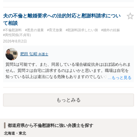
の見極めや，相手方は性交類似行為は認めているのか，それさえも否
から金銭を取得できる場合には個別に考える場合もあります。個別事
定しているのかによって，考え方・進め方は変わってくると思いま
情によって対応が違いますので、法テラスへお尋ねいただいた方が確
す。 ④性交類似行為を認めているにもかかわらず支払を拒否するので
実です。
夫の不倫と離婚要求への法的対応と慰謝料請求につい
あれば，本人（行政書士でも同じだと思います。）への対応ではあま
て相談
り変わらないように思います。減額で折り合えるなら本人様の交渉で
#不倫慰謝料
#悪意の遺棄
#育児放棄
#慰謝料請求したい側
#婚外の妊娠
もよいように思いますが，ゼロかどうかの観点であれば，訴訟に進む
#異性関係(不貞等)
しかなくなるようにも思います。そうしますと，お近くの弁護士に相
2026年8月2日
談して進めることを検討した方がよいようにも思います。
肥田 弘昭
弁護士
質問1は可能です。また、同居している場合破綻抗弁はほぼ認められま
せん。質問２は自宅に請求するのはよいかと思います。職場は自宅を
知っている以上は違法になる危険もありますのでしない方が良いで
す。質問３は可能かと思います。質問４は悪意の遺棄などに該当する
かと思います。有責配偶者ですので相手方からの離婚は拒否しても仮
に訴訟されても法的に成立しません。質問５は認知すると養育費支払
もっとみる
い、相続権が発生します。合意があれば法的に可能ですが法律で強制
することはできません。質問６は可能です。質問７は不貞行為の写真
データ（ハメ撮り）、第三者撮影の腕組み写真、夫の自白録音まであ
るのであれば十分かと思います。ご参考にしてください。
都道府県から不倫慰謝料に強い弁護士を探す
北海道・東北