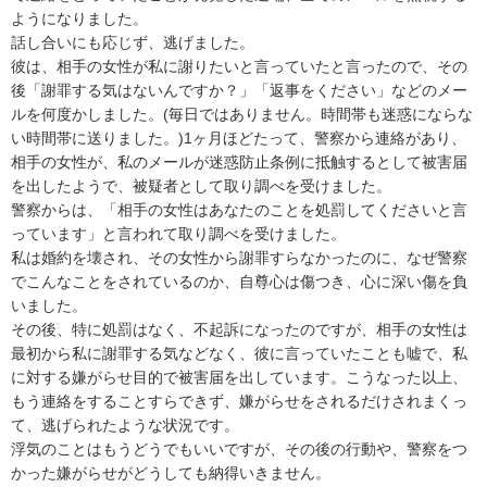
ようになりました。

話し合いにも応じず、逃げました。

彼は、相手の女性が私に謝りたいと言っていたと言ったので、その
後「謝罪する気はないんですか？」「返事をください」などのメー
ルを何度かしました。(毎日ではありません。時間帯も迷惑にならな
い時間帯に送りました。)1ヶ月ほどたって、警察から連絡があり、
相手の女性が、私のメールが迷惑防止条例に抵触するとして被害届
を出したようで、被疑者として取り調べを受けました。

警察からは、「相手の女性はあなたのことを処罰してくださいと言
っています」と言われて取り調べを受けました。

私は婚約を壊され、その女性から謝罪すらなかったのに、なぜ警察
でこんなことをされているのか、自尊心は傷つき、心に深い傷を負
いました。

その後、特に処罰はなく、不起訴になったのですが、相手の女性は
最初から私に謝罪する気などなく、彼に言っていたことも嘘で、私
に対する嫌がらせ目的で被害届を出しています。こうなった以上、
もう連絡をすることすらできず、嫌がらせをされるだけされまくっ
て、逃げられたような状況です。

浮気のことはもうどうでもいいですが、その後の行動や、警察をつ
かった嫌がらせがどうしても納得いきません。
