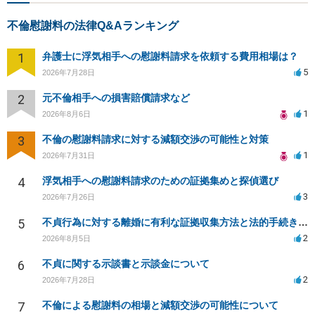
不倫慰謝料の法律Q&Aランキング
1
弁護士に浮気相手への慰謝料請求を依頼する費用相場は？
5
2026年7月28日
2
元不倫相手への損害賠償請求など
1
2026年8月6日
3
不倫の慰謝料請求に対する減額交渉の可能性と対策
1
2026年7月31日
4
浮気相手への慰謝料請求のための証拠集めと探偵選び
3
2026年7月26日
5
不貞行為に対する離婚に有利な証拠収集方法と法的手続きについて
2
2026年8月5日
6
不貞に関する示談書と示談金について
2
2026年7月28日
7
不倫による慰謝料の相場と減額交渉の可能性について