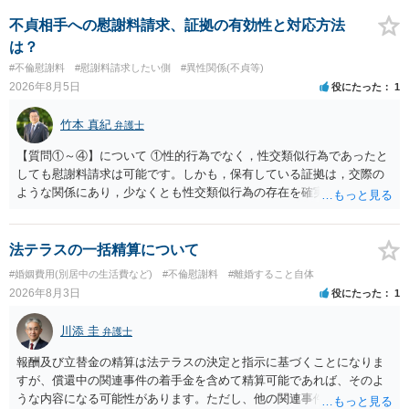
婚する、慰謝料をとるなど）ことができると思われます。 ただし、不
貞発覚後、長期間同居を続けると、不貞を許したとの評価につながる
不貞相手への慰謝料請求、証拠の有効性と対応方法
場合がありますので、ご注意ください。 以上、ご参考まで。
は？
#不倫慰謝料
#慰謝料請求したい側
#異性関係(不貞等)
2026年8月5日
役にたった
1
竹本 真紀
弁護士
【質問①～④】について ①性的行為でなく，性交類似行為であったと
しても慰謝料請求は可能です。しかも，保有している証拠は，交際の
ような関係にあり，少なくとも性交類似行為の存在を確実に証明でき
るものです（裏を返せば，証拠で認められる範囲でしか認めていない
ことを窺わせるものです。）。ですから，慰謝料請求を進めることで
よいと思います。 ただ．慰謝料額については，婚姻破綻に至っていな
法テラスの一括精算について
いとして，この点を考慮されることになるかもしれません。 ②夫との
#婚姻費用(別居中の生活費など)
#不倫慰謝料
#離婚すること自体
今後のことを考えて書いてもらうか否かを検討するのがよいと思いま
2026年8月3日
役にたった
1
す。今ある証拠以上のことを証明（証明力を強めることも含む）でき
るのであれば，前向きに検討を進めるという考え方でもよいでしょ
川添 圭
弁護士
う。慰謝料請求としては証拠として使えることが前提であり，その価
値と夫との関係との均衡のように思います。 ③行政書士に委任をして
報酬及び立替金の精算は法テラスの決定と指示に基づくことになりま
いるのであれば，どのような内容の委任なのか不明ですが，その行政
すが、償還中の関連事件の着手金を含めて精算可能であれば、そのよ
書士との協議になると思います。請求するか，訴訟にするか，その点
うな内容になる可能性があります。ただし、他の関連事件でも相手方