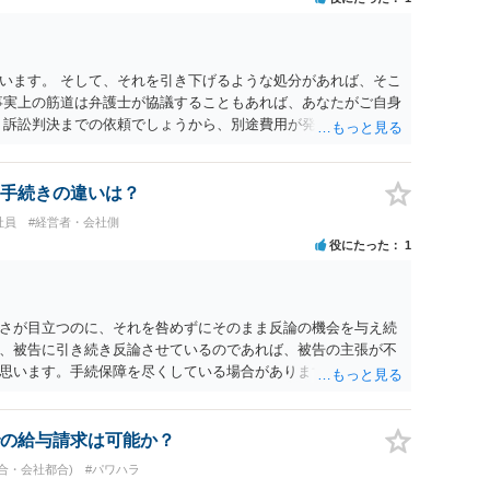
います。 そして、それを引き下げるような処分があれば、そこ
事実上の筋道は弁護士が協議することもあれば、あなたがご自身
、訴訟判決までの依頼でしょうから、別途費用が発生することも
ービスでしてくれるかもしれません。
手続きの違いは？
社員
#経営者・会社側
役にたった
1
さが目立つのに、それを咎めずにそのまま反論の機会を与え続
、被告に引き続き反論させているのであれば、被告の主張が不
思います。手続保障を尽くしている場合があります。被告がこ
ます。ご参考にしてください。
の給与請求は可能か？
合・会社都合)
#パワハラ