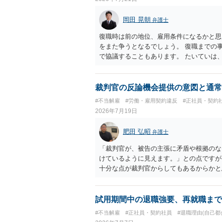
岡田 晃朝
弁護士
復職時は前の地位、雇用条件になるかと思
をまた争うとなるでしょう。 復職までの
で協議することもあります。 たいていは
ありますが、出勤日時の設定くらいならサ
裁判官の反論機会提供の意図と通常
#不当解雇
#労働・雇用契約違反
#正社員・契約
2026年7月19日
肥田 弘昭
弁護士
「裁判官が、被告の主張に矛盾や根拠のな
けているように見えます。」との点ですが
十分な点が裁判官からしてもあるからかと
れ以上ありませんと言えば終わるかと思い
試用期間中の退職強要、再就職まで
#不当解雇
#正社員・契約社員
#退職理由(自己都