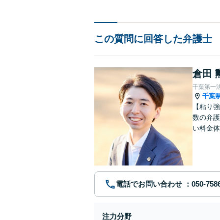
この質問に回答した弁護士
倉田 
千葉第一
千葉
【粘り強
数の弁護
い料金体
す。まず
電話でお問い合わせ
注力分野