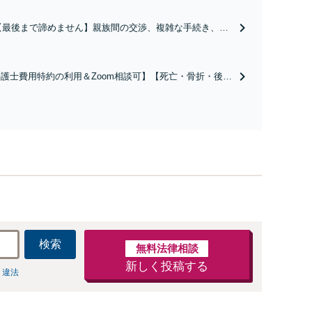
【最後まで諦めません】親族間の交渉、複雑な手続き、全
て対応します！不利な条件で合意してしまう前にご相談く
ださい。【土地・不動産】長期化している問題もできる限
り円滑な交渉へと導きます。事業承継／相続放棄も対応可
護士費用特約の利用＆Zoom相談可】【死亡・骨折・後遺
能。【JR千葉駅近く】駐車場あり
害・むち打ち等】交通事故でご家族がなくなってしまった
やお怪我された方はまずご相談ください。ご自身での対応
は損をしてしまうかもしれません。代わりに交渉・手続き
し、負担を軽減。
検索
無料法律相談
新しく投稿する
 違法