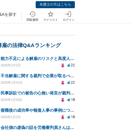
弁護士の方はこちら
&Aを探す
閲覧履歴
マイリスト
ログイン
解雇の法律Q&Aランキング
能力不足による解雇のリスクと高度人材採用の注意点とは？
22
2025年2月1日
不当解雇に関する裁判で企業が取るべき対応とは？
22
2025年1月31日
民事訴訟での被告の心無い発言が裁判に与える影響は？
18
2025年1月29日
復職後の成功率や報復人事の事例について教えてください
18
2025年1月2日
会社側の虚偽の話を労働審判員さんは鵜呑みにして騙されてしまいました。