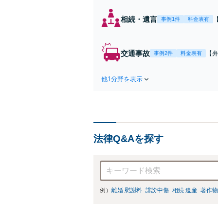
相続・遺言
事例1件
料金表有
交通事故
【弁
事例2件
料金表有
障
方
他1分野を表示
で
を
法律Q&Aを探す
例）
離婚 慰謝料
誹謗中傷
相続 遺産
著作物