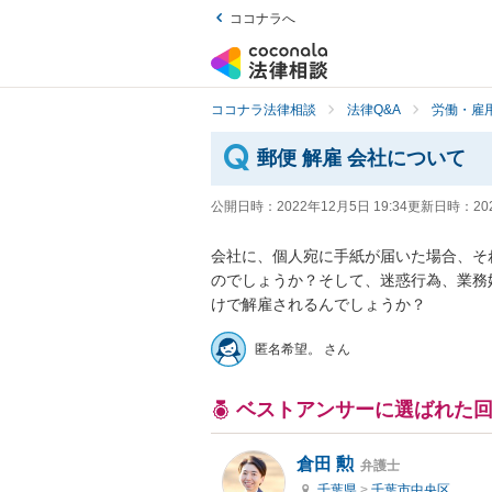
ココナラへ
ココナラ法律相談
法律Q&A
労働・雇用
郵便 解雇 会社について
公開日時：
2022年12月5日 19:34
更新日時：
20
会社に、個人宛に手紙が届いた場合、そ
のでしょうか？そして、迷惑行為、業務
けで解雇されるんでしょうか？
匿名希望。 さん
ベストアンサーに選ばれた
倉田 勲
弁護士
千葉県
>
千葉市中央区