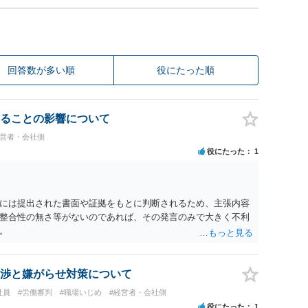
回答数が多い順
役にたった順
ることの影響について
経営者・会社側
役にたった
1
には提出された書面や証拠をもとに判断されるため、主張内容
整合性の無さ等がないのであれば、その発言のみで大きく不利
。
渉と嫌がらせ対策について
社員
#労働審判
#職場いじめ
#経営者・会社側
役にたった
1