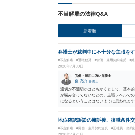
不当解雇の法律Q&A
新着順
弁護士が裁判中に不十分な主張をす
#不当解雇
#退職勧奨
#労働・雇用契約違反
#
2026年7月30日
労働・雇用に強い弁護士
泉 亮介
弁護士
適切か不適切かはともかくとして、基本的
が噛み合ってないなどの、主張レベルでの
になるということはないように思われます
地位確認訴訟の勝訴後、復職条件交
#不当解雇
#労働・雇用契約違反
#正社員・契約
2026年7月21日