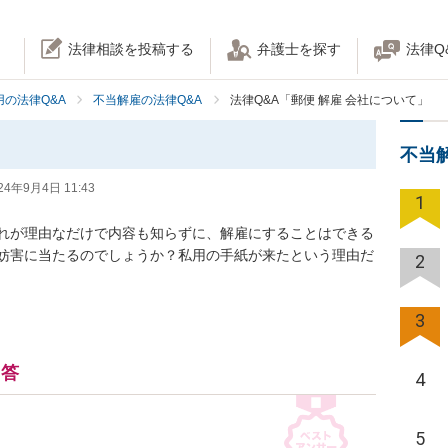
法律相談を投稿する
弁護士を探す
法律Q
の法律Q&A
不当解雇の法律Q&A
法律Q&A「郵便 解雇 会社について」
不当
24年9月4日 11:43
1
れが理由なだけで内容も知らずに、解雇にすることはできる
妨害に当たるのでしょうか？私用の手紙が来たという理由だ
2
3
回答
4
5