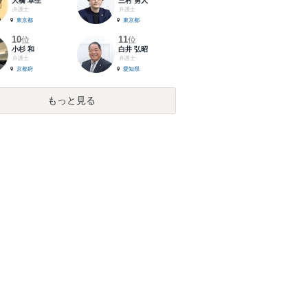
大橋 卓生
三村 勇人
弁護士
弁護士
東京都
東京都
10
11
位
位
小杉 和
白井 弘昭
弁護士
弁護士
京都府
愛知県
もっと見る