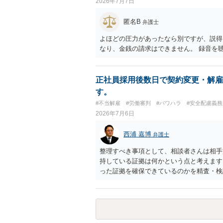
2026年7月7日
匿名B
弁護士
よほどの圧力があったなら別ですが、説得
なり、金銭の請求はできません。 録音を
正社員採用後数日で契約変更・解雇
す。
#不当解雇
#労働審判
#パワハラ
#安全配慮義
2026年7月6日
西浦 嘉博
弁護士
整理すべき事項として、相談者さんは相手
持している証拠は何かという点と考えます
った証拠を確保できているのかを精査・検
思われます。 上記、ご参考ください。