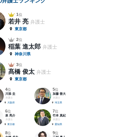
の弁護士ランキング
1
位
若井 亮
弁護士
東京都
2
位
稲葉 進太郎
弁護士
神奈川県
3
位
髙橋 俊太
弁護士
東京都
4
5
位
位
川添 圭
加藤 善大
弁護士
弁護士
大阪府
埼玉県
6
7
位
位
泉 亮介
竹本 真紀
弁護士
弁護士
東京都
愛知県
8
9
位
位