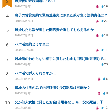
3
離婚後の金銭問題について
19
2020年7月8日
4
息子の賃貸契約で緊急連絡先にされた親が負う法的責任は？
22
2019年5月26日
5
離婚したら親が出した開店資金返してもらえるのか
18
2020年7月17日
6
パパ活契約どうすれば
11
2020年10月23日
7
居場所のわからない相手に貸したお金を回収(債権回収)できますか？
20
2018年4月4日
8
パパ活で訴えられますか…
6
2021年4月24日
9
職場の住所のみで内容証明や少額訴訟は可能か？
8
2023年3月9日
10
父が知人女性に貸したお金(借用書なし)を、父の死後、子供が相手女性に、返済請求する事はできますか？
12
2021年3月3日