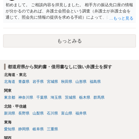
初めまして。 ご相談内容を拝見しました。 相手方の振込先口座の情報
が分かるのであれば、弁護士会照会という調査（弁護士が弁護士会を
通じて、照会先に情報の提供を求める手続）によって、口座名義人の
情報（氏名や口座開設時の住所）を取得できる可能性があります。 口
座名義人の身元が明らかになった後、住所地に貸金を返還するよう求
める書面を送るという方法が考えられます。 ただ、弁護士会照会を利
もっとみる
用する場合には、弁護士への依頼が必要になりコストがかかってしま
います。 また、書面を送っても無視をされる可能性も否定できませ
ん。 さらに、相手方が連絡を寄こしてきても、弁済の資力が無けれ
ば、長期間の分割弁済になる可能性もあります。 以上、対応できるこ
都道府県から契約書・借用書なしに強い弁護士を探す
とはあるものの、コストの面や相手方のリアクション次第であるとい
う点でリスクがあることをご留意いただく必要があるでしょう。
北海道・東北
北海道
青森県
岩手県
宮城県
秋田県
山形県
福島県
関東
東京都
神奈川県
千葉県
埼玉県
茨城県
栃木県
群馬県
北陸・甲信越
新潟県
長野県
山梨県
石川県
富山県
福井県
東海
愛知県
静岡県
岐阜県
三重県
関西