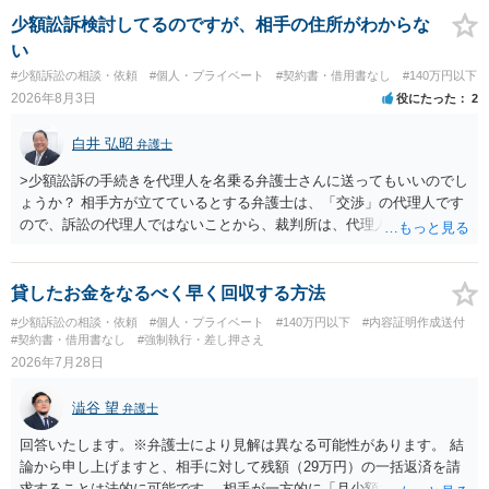
し、やむを得ず、返還金23万円及びこれに対する遅延損害金の支払い
少額訟訴検討してるのですが、相手の住所がわからな
を求める民事訴訟、支払督促その他必要な法的手続を直ちに講じま
い
す。 その際には、訴訟に要する費用その他法令上認められる金員につ
#少額訴訟の相談・依頼
#個人・プライベート
#契約書・借用書なし
#140万円以下
いても併せて請求する予定ですので、あらかじめ申し添えます。 本件
2026年8月3日
役にたった
2
は、貴殿自らが契約を解約したことによって生じた返還義務の履行を
求めるものにすぎません。貴殿の仕入先との取引関係や返金時期など
白井 弘昭
弁護士
の内部事情は、私に対する返還義務の発生や履行時期には何ら影響を
及ぼすものではありません。 これ以上、本件の解決を不必要に遅延さ
>少額訟訴の手続きを代理人を名乗る弁護士さんに送ってもいいのでし
せることなく、誠意をもって速やかに返金手続を履行されるよう、強
ょうか？ 相手方が立てているとする弁護士は、「交渉」の代理人です
く求めます。 以上
ので、訴訟の代理人ではないことから、裁判所は、代理人宛ての訴状
を受け取ることは無いと思われます。 なお、交渉段階で代理人が就い
ている場合は、相手方（被告）の住所で訴状を作成提出し、裁判所に
代理人が就いていたことを知らせると（訴状の記載内容から明らかな
貸したお金をなるべく早く回収する方法
場合も）、裁判所が当該代理人弁護士に事前連絡し、引き続き訴訟も
#少額訴訟の相談・依頼
#個人・プライベート
#140万円以下
#内容証明作成送付
受任するかを聞いたうえで、受任の意志が明らかになったところで、
#契約書・借用書なし
#強制執行・差し押さえ
直接被告に送達するのではなく、代理人に訴状の受領を促すこともあ
2026年7月28日
ります。 ラインのやり取りでしか証拠がないと、実際の本人性が明ら
かではありません。もちろん弁護士（２０万円の請求で代理人弁護士
澁谷 望
弁護士
に委任するかも疑わしいのですが）も住所は明らかにしないでしょ
う。 何か本人を示す事実（振込先などの情報）から、相手の住所等の
回答いたします。※弁護士により見解は異なる可能性があります。 結
情報を割り出していくしかないように思えます。 以上、ご参考まで。
論から申し上げますと、相手に対して残額（29万円）の一括返済を請
求することは法的に可能です。 相手が一方的に「月少額ずつ返す」と