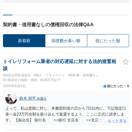
契約書・借用書なしの債権回収の法律Q&A
新着順
回答数が多い順
役にたった順
トイレリフォーム業者の対応遅延に対する法的措置相
談
#内容証明作成送付
#個人・プライベート
#契約書・借用書なし
#少額訴訟の相談・依頼
#140万円以下
2026年8月4日
役にたった
6
鈴木 祥平
弁護士
よって、私は貴殿に対し、本書面到達の日から7日以内に、下記指定口
座へ金23万円全額を振り込んで返還するよう、ここに正式に請求しま
す。 【振込先】 銀行名 ○○銀行 支店名 ○○支店 預金種別 普通
口座番号 ○○○○○○○ 口座名義 ○○○○ 万一、上記期限までに返金がな
されない場合には、貴殿には任意に返金する意思がないものと判断