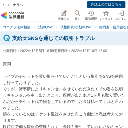
弁護士の方はこちら
ココナラへ
投稿する
探す
閲覧履歴
マイリスト
ログイン
ココナラ法律相談
法律Q&A
債権回収の法律Q&A
契約書・借用書な
支給☆SNSを通じての取引トラブル
公開日時：
2022年12月5日 18:59
更新日時：
2022年12月10日 12:00
質問

ライブのチケットを買い取らせていただくという取引をSNSを使用
し行っておりました。

ですが、諸事情によりキャンセルさせていただきたくその旨を説明
しキャンセルを申し出たところ、座席が出たあと1ヶ月も取り置いた
んだからチケット代で損をしているので、お金は払ってくれと言わ
れました。

損をしているのはチケット重複をさせた向こう側だと私は考えてお
ります。

現時点で個人情報の交換もなく、金銭も発生していないためキャン