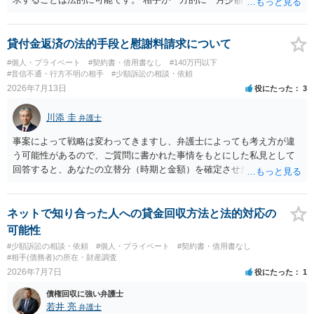
言ってきたとしても、あなたが同意していない以上、分割払いの合意
は成立していません。当初の返済期日も過ぎているため、一括返済を
求める権利があります。 具体的には、以下の手順で進めるのが効果的
貸付金返済の法的手段と慰謝料請求について
です。 分割拒否と一括請求の通知：PayPayのメッセージ等で「分割
#個人・プライベート
#契約書・借用書なし
#140万円以下
払いには同意していないため、残額の一括払いを求める」旨を明確に
#音信不通・行方不明の相手
#少額訴訟の相談・依頼
伝えます。 相手の本名・住所の確認：応じない場合に法的手段（少額
2026年7月13日
役にたった
3
訴訟など）をとるには、相手の身元が必要です。分からない場合は、
まず本名や住所の特定を進めてください。 相手が購入した高額商品
川添 圭
弁護士
（Switch2等）の事実も踏まえ、応じない場合は法的措置を辞さない姿
勢で交渉に臨むのが現実的かと思います。
事案によって戦略は変わってきますし、弁護士によっても考え方が違
う可能性があるので、ご質問に書かれた事情をもとにした私見として
回答すると、あなたの立替分（時期と金額）を確定させた上で、淡々
と訴訟提起する方がよい事案ではないかと思料します。支払督促だ
と、もし異議申立てがなされる可能性が高そうであれば時間の浪費
（通常訴訟へ移行する日数分空転する）になりますし、支払督促及び
ネットで知り合った人への貸金回収方法と法的対応の
その異議後の通常訴訟は相手方の住所地が管轄裁判所になるため（特
可能性
に相手方が遠方である場合は）対応が面倒な場合があるからです。相
#少額訴訟の相談・依頼
#個人・プライベート
#契約書・借用書なし
手方の主張については、和解で減額を考慮すればよいと思います。 な
#相手(債務者)の所在・財産調査
お、残念ながら、「連絡も返ってこず、返済の目処も立たずで精神的
2026年7月7日
役にたった
1
ダメージが大きく」という理由では、慰謝料請求は通常は認められま
債権回収に強い弁護士
せん。
若井 亮
弁護士