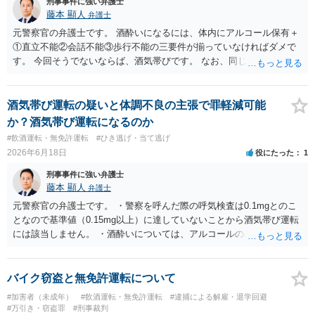
刑事事件に強い弁護士
藤本 顯人
弁護士
元警察官の弁護士です。 酒酔いになるには、体内にアルコール保有＋
①直立不能②会話不能③歩行不能の三要件が揃っていなければダメで
す。 今回そうでないならば、酒気帯びです。 なお、同じ事実なので、
仮に酒酔いになったとしても罪名変更により再逮捕されることはない
事案です。
酒気帯び運転の疑いと体調不良の主張で罪軽減可能
か？酒気帯び運転になるのか
#飲酒運転・無免許運転
#ひき逃げ・当て逃げ
2026年6月18日
役にたった
1
刑事事件に強い弁護士
藤本 顯人
弁護士
元警察官の弁護士です。 ・警察を呼んだ際の呼気検査は0.1mgとのこ
となので基準値（0.15mg以上）に達していないことから酒気帯び運転
には該当しません。 ・酒酔いについては、アルコールの基準値は関係
なく、極端な話、極微量であっても成立する場合があり得ます。もっ
とも、酒酔いはハードルが高く、アルコールの体内保有に加えて、
【直立不能・会話不能・歩行不能の３要件】が必要であり、この立証
バイク窃盗と無免許運転について
は通常は鑑識活動（現場において実施される）により行われます。で
#加害者（未成年）
#飲酒運転・無免許運転
#逮捕による解雇・退学回避
すが、この点が立証できないことや、その後の体調不良などで失神し
#万引き・窃盗罪
#刑事裁判