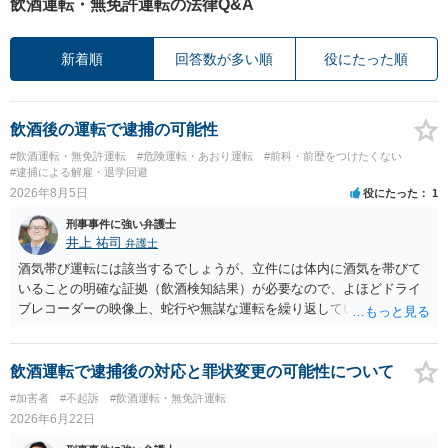
飲酒運転・無免許運転の法律Q&A
新着順
回答数が多い順
役にたった順
飲酒後の運転で逮捕の可能性
#飲酒運転・無免許運転
#危険運転・あおり運転
#前科・前歴をつけたくない
#逮捕による解雇・退学回避
2026年8月5日
役にたった
1
刑事事件に強い弁護士
井上 祐司
弁護士
酒気帯び運転には該当するでしょうが、立件には体内に酒気を帯びて
いることの明確な証拠（飲酒検知結果）が必要なので、よほどドライ
ブレコーダーの映像上、蛇行や無謀な運転を繰り返している等の映像
記録がない限り、逮捕等のリスクはそれほどないものと思われます。
飲酒運転で逮捕後の対応と罪状変更の可能性について
#加害者
#不起訴
#飲酒運転・無免許運転
2026年6月22日