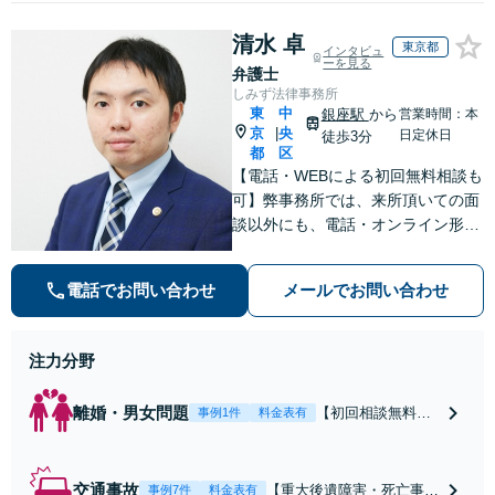
清水 卓
東京都
インタビュ
ーを見る
弁護士
しみず法律事務所
東
中
銀座駅
から
営業時間：本
京
央
|
日定休日
徒歩3分
都
区
【電話・WEBによる初回無料相談も
可】弊事務所では、来所頂いての面
談以外にも、電話・オンライン形式
での初回無料相談も実施中。すぐに
弁護士にご相談頂くことで、今のご
電話でお問い合わせ
メールでお問い合わせ
不安が和らぐとともに、問題解決の
ために前に進むことができます。
注力分野
離婚・男女問題
【初回相談無料】
事例1件
料金表有
【電話・オンライ
ン相談対応】あな
たにとって有利な
交通事故
【重大後遺障害・死亡事案
事例7件
料金表有