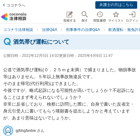
弁護士の方はこちら
ココナラへ
投稿する
探す
閲覧履歴
マイリスト
ログイン
ココナラ法律相談
法律Q&A
刑事事件の法律Q&A
飲酒運転・無免許
酒気帯び運転について
公開日時：
2022年12月5日 14:02
更新日時：
2025年4月6日 11:47
公道で酒気帯び運転(０．２５ｍｇ未満）で捕まりました。物損事故
等はありません。５年以上無事故無違反です。

そのまま帰宅(代行利用)はできました。

今後ですが、略式起訴になる可能性が高いでしょうか？不起訴にな
ることはまず考えられないでしょうか？

非常に反省しており、検察に訪問した際に、自身で書いた反省文・
身元引受人に書いてもらう嘆願書を提出しようかと考えています
が、あまり意味はないでしょうか。
gjfdsgfavbw さん