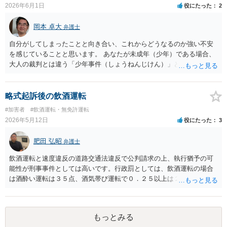
ている点も、運転当時から時間が乖離しており、やはり運転当時の酒
2026年6月1日
役にたった
2
酔い状態というのは立証できないと思います。 したがって、うかがっ
た事情を前提とすると事件にならないものと思われます。 なお参考で
岡本 卓大
弁護士
すが、同乗者についても運転者に違反が成立しない以上、同乗罪も成
立しません（運転手に酒酔いまたは酒気帯びが成立することが前提な
自分がしてしまったことと向き合い、これからどうなるのか強い不安
ので）。
を感じていることと思います。 あなたが未成年（少年）である場合、
大人の裁判とは違う「少年事件（しょうねんじけん）」という特別な
手続きで進むことになります。気になるポイントについて、分かりや
すく解説しますね。 1. 今すぐ「逮捕」される可能性は低い すでに警
察に自分の身元を明かし、1度目の取り調べにも素直に応じている状態
略式起訴後の飲酒運転
です。警察からすれば「逃げたり証拠を隠したりする心配が低い」と
#加害者
#飲酒運転・無免許運転
判断されるため、今さら突然逮捕される可能性はかなり低いです。 今
2026年5月12日
役にたった
3
後は、逮捕されないまま捜査が進む「在宅事件（ざいたくじけん）」
として、警察や検察から再び呼び出しを受けて取り調べが進むケース
肥田 弘昭
弁護士
が大半です。 2. どんな罪になり、どんな処分（罰）になる？ 今回は
「盗品等譲受罪（盗まれたバイクと知りながら買った罪）」と「無免
飲酒運転と速度違反の道路交通法違反で公判請求の上、執行猶予の可
許運転」の両方の非行（ひこう）について処分を考えていくことにな
能性が刑事事件としては高いです。行政罰としては、飲酒運転の場合
ります。 未成年の場合、大人 のように「一発で罰金何万円」といった
は酒酔い運転は３５点、酒気帯び運転で０．２５以上は２５点、未満
罰ではなく、最終的に家庭裁判所の少年審判で処分が決まります。 初
は13点です。これに速度超過（例えば50キロオーバーは１２点但し酒
犯（初めての警察沙汰）の場合: しっかりと反省していれば、「保護観
気帯び運転の場合は加算・例えば０，２５未満の場合19点等）の場
察（ほごかんさつ）」（少年院には行かず、保護司さんの面接を受け
合、酒酔いか酒気帯び運転かで点数が異なります。ご参考にしてくだ
ながら社会で更生する処分）や「不処分（処分なし）」で済む可能性
もっとみる
さい。
が十分にあります。 少年院に行く可能性は？: 今回が初めてで、取り