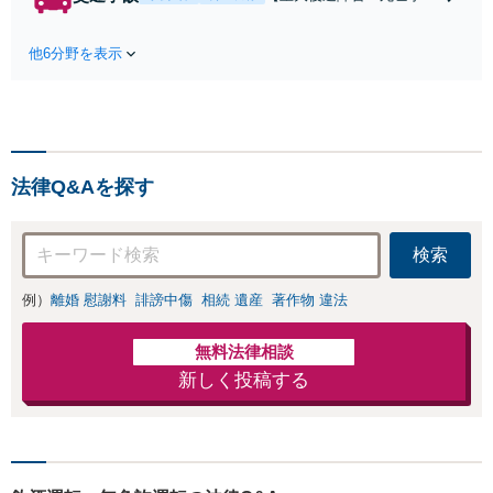
条件で離婚ができ
などの実績多数】「被害者
るよう、経験豊富
救済を第一に」一日でも早
な弁護士が多角的
他6分野を表示
く日常を取り戻せるよう、
な視点でアドバイ
私が力になります【初回相
ス「親権・監護
談無料】【電話・オンライ
権・面会交流に実
ン相談対応】「スピード対
績あり」子の引渡
応・納得できる解決を」
し・認知・親子関
「刑事裁判のニーズにも対
係不存在確認など
法律Q&Aを探す
応」【休日・夜間相談可】
もご相談下さい
【子連れ相談可】
検索
例）
離婚 慰謝料
誹謗中傷
相続 遺産
著作物 違法
無料法律相談
新しく投稿する