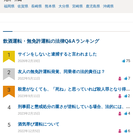
福岡県
佐賀県
長崎県
熊本県
大分県
宮崎県
鹿児島県
沖縄県
飲酒運転・無免許運転の法律Q&Aランキング
1
サインをしないと逮捕すると言われました
75
2026年2月19日
2
友人の無免許運転発覚、同乗者の法的責任は？
7
2022年5月11日
3
殺意がなくても、「死ね」と思っていれば殺人罪となり得るのでしょうか？
2
2023年9月11日
4
刑事罰と懲戒処分の重さが逆転している場合、法的には、どちらのが罪が〝重い〟ということになるのか？
4
2023年2月15日
5
酒気帯び運転について
6
2022年12月5日