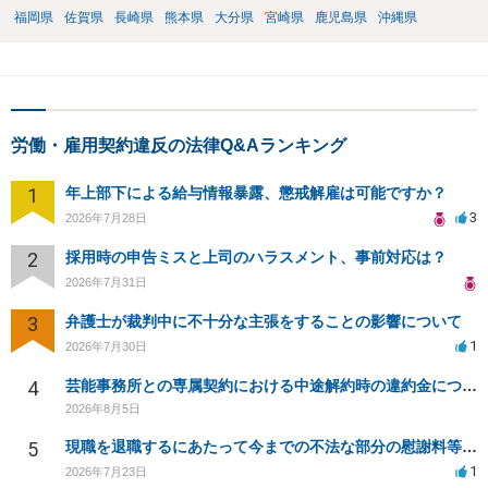
福岡県
佐賀県
長崎県
熊本県
大分県
宮崎県
鹿児島県
沖縄県
労働・雇用契約違反の法律Q&Aランキング
1
年上部下による給与情報暴露、懲戒解雇は可能ですか？
3
2026年7月28日
2
採用時の申告ミスと上司のハラスメント、事前対応は？
2026年7月31日
3
弁護士が裁判中に不十分な主張をすることの影響について
1
2026年7月30日
4
芸能事務所との専属契約における中途解約時の違約金について相談したいです
2026年8月5日
5
現職を退職するにあたって今までの不法な部分の慰謝料等は請求できるのか。
1
2026年7月23日