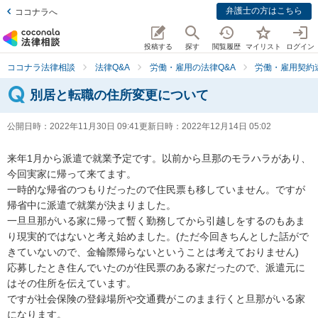
弁護士の方はこちら
ココナラへ
投稿する
探す
閲覧履歴
マイリスト
ログイン
ココナラ法律相談
法律Q&A
労働・雇用の法律Q&A
労働・雇用契約
別居と転職の住所変更について
公開日時：
2022年11月30日 09:41
更新日時：
2022年12月14日 05:02
来年1月から派遣で就業予定です。以前から旦那のモラハラがあり、
今回実家に帰って来てます。

一時的な帰省のつもりだったので住民票も移していません。ですが
帰省中に派遣で就業が決まりました。

一旦旦那がいる家に帰って暫く勤務してから引越しをするのもあま
り現実的ではないと考え始めました。(ただ今回きちんとした話がで
きていないので、金輪際帰らないということは考えておりません)

応募したとき住んでいたのが住民票のある家だったので、派遣元に
はその住所を伝えています。

ですが社会保険の登録場所や交通費がこのまま行くと旦那がいる家
になります。
