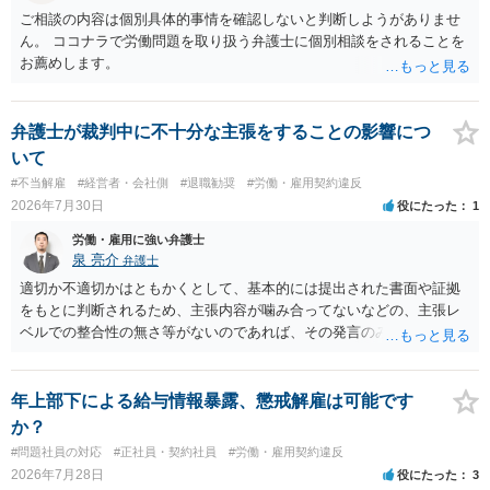
す。 争点は、契約類型が雇用か業務委託か、実態として労働者性があ
ご相談の内容は個別具体的事情を確認しないと判断しようがありませ
るか、解除事由が双方にどう定められているか、違約金の算定根拠が
ん。 ココナラで労働問題を取り扱う弁護士に個別相談をされることを
合理的か、という複数論点に分かれます。契約前なら、交渉のパワー
お薦めします。
バランスの問題もありますが、修正余地があるうえ、後から争うより
コストを抑えやすいので、資料等を持参の上弁護士に確認されること
をお勧めします。 ・事務所側の解除でも、解除理由によってはタレン
弁護士が裁判中に不十分な主張をすることの影響につ
ト側に損害賠償が発生する建付けになっていることはあります。ただ
いて
し、事務所側が一方的に解除したのにタレントへ違約金を課す設計
#不当解雇
#経営者・会社側
#退職勧奨
#労働・雇用契約違反
は、合理性や対価性を欠くとして争いやすいです。逆に、タレント側
2026年7月30日
役にたった
1
の重大な契約違反がある場合は、実損害の範囲で請求される可能性は
あります。
労働・雇用に強い弁護士
泉 亮介
弁護士
適切か不適切かはともかくとして、基本的には提出された書面や証拠
をもとに判断されるため、主張内容が噛み合ってないなどの、主張レ
ベルでの整合性の無さ等がないのであれば、その発言のみで大きく不
利になるということはないように思われます。
年上部下による給与情報暴露、懲戒解雇は可能です
か？
#問題社員の対応
#正社員・契約社員
#労働・雇用契約違反
2026年7月28日
役にたった
3