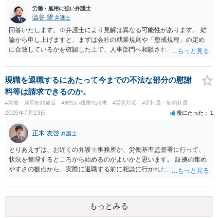
労働・雇用に強い弁護士
澁谷 望
弁護士
回答いたします。※弁護士により見解は異なる可能性があります。 結
論から申し上げますと、まずは会社の就業規則や「懲戒規程」の定め
に合致しているかを確認した上で、人事部門へ相談されることが最優
先となります。 その上で、いきなりの懲戒解雇は法的ハードルが高い
ものの、重い懲戒処分の対象には十分なり得ます。 名誉や評価の回復
については、会社側に「部下の不正行為による情報漏洩」と正式に認
現職を退職するにあたって今までの不法な部分の慰謝
定させ、誤認した他部署への適切なフォローや周知を求めるのが有効
料等は請求できるのか。
です。 あるいは、懲戒があったことを社内で周知される手続があるの
#労働・雇用契約違反
#未払い残業代請求
#労災対応
#正社員・契約社員
ならば、それにより軽微ながら回復はできるかもしれません。 さらに
2026年7月23日
役にたった
1
個人としても、相手に対してプライバシー侵害等に基づく損害賠償
（慰謝料）を請求する選択肢がありえます（ただし、金額は多額にな
正木 友啓
弁護士
らない可能性があります。）。
とりあえずは、お近くの弁護士事務所か、労働基準監督署に行って、
状況を整理するところから始めるのがよいかと思います。 証拠の集め
やすさの観点から、実際に退職する前に相談に行かれた方がよいかと
思います
もっとみる