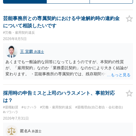
芸能事務所との専属契約における中途解約時の違約金
について相談したいです
#労働・雇用契約違反
2026年8月5日
王 宣麟
弁護士
あくまでも一般論的な回答になってしまうのですが、本契約の性質
が、「雇用契約」なのか「業務委託契約」なのかにより大きく結論が
変わります。 ・芸能事務所の専属契約では、残存期間や報酬額、投下
コストを基準に違約金や損害金を設定する例はあります。ただし、実
務上よくあるからといって当然に適法という意味ではなく、実際の損
害との対応関係や合理性が重要です。 ・違約金に上限がなくても、常
採用時の申告ミスと上司のハラスメント、事前対応
に有効になるわけではありません。契約が労働契約に近い実態なら労
は？
基法16条で無効となる余地があり、そうでなくても、金額が事務所の
#退職勧奨
#セクハラ
#労働・雇用契約違反
#退職理由(自己都合・会社都合)
損害と比べて過大なら無効や減額が争点になります。 ・契約前の修正
#パワハラ
交渉は一般的です。 交渉の方向としては、上限額を設ける、実損害ベ
2026年7月31日
ースにする、算定根拠を明確化する、違約金ではなく「合理的な実
費・未回収費用のみ」に限定する、などが典型です。 ・弁護士に契約
匿名A
弁護士
前に契約書の内容をレビューしてもらう価値は十分にあると思われま