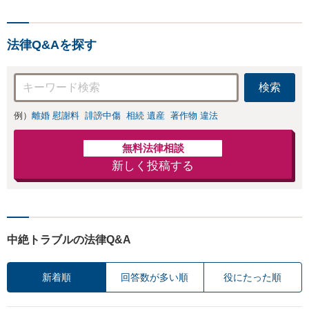
法律Q&Aを探す
検索
例）
離婚 慰謝料
誹謗中傷
相続 遺産
著作物 違法
無料法律相談
新しく投稿する
中絶トラブルの法律Q&A
新着順
回答数が多い順
役にたった順