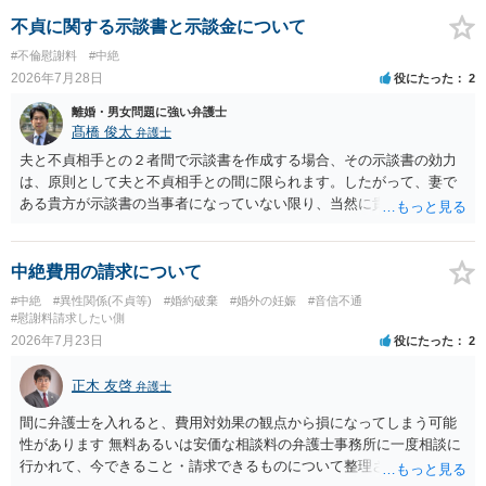
不貞に関する示談書と示談金について
#不倫慰謝料
#中絶
2026年7月28日
役にたった
2
離婚・男女問題に強い弁護士
髙橋 俊太
弁護士
夫と不貞相手との２者間で示談書を作成する場合、その示談書の効力
は、原則として夫と不貞相手との間に限られます。したがって、妻で
ある貴方が示談書の当事者になっていない限り、当然に貴方の不貞慰
謝料請求権が消滅するわけではありません。もっとも、後日の争いを
避けるためには、示談書の中に「本示談は夫と不貞相手との間の清算
に限るものであり、妻の不貞相手に対する慰謝料請求権を放棄・制限
中絶費用の請求について
するものではない」旨を明記しておく方が安全です。また、清算条項
#中絶
#異性関係(不貞等)
#婚約破棄
#婚外の妊娠
#音信不通
を入れる場合にも、「夫と不貞相手との間に限る」と対象を明確にす
#慰謝料請求したい側
べきです。 他方、不貞相手が夫から示談金を受け取る場合、その名目
2026年7月23日
役にたった
2
や内容によっては、後に貴方が不貞相手へ慰謝料請求する際、不貞相
手側から「すでに夫との間で一定の清算がされている」「夫側から支
正木 友啓
弁護士
払を受けた」などと（その当否は別として）反論等されてこじれてし
まう可能性があります。そのため、示談金の趣旨、清算対象、妻の請
間に弁護士を入れると、費用対効果の観点から損になってしまう可能
求権への影響を明確にしておくことが重要です。示談金１８０万円の
性があります 無料あるいは安価な相談料の弁護士事務所に一度相談に
妥当性については、中絶、精神的苦痛、通院・治療の有無、診断内
行かれて、今できること・請求できるものについて整理されるのがよ
容、夫の説明内容、妊娠・中絶に至る経緯等によって変わります。中