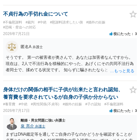
いかと思います
絶について双方同意があったとしても、身体的・精神的負担が考慮さ
れることはありますが、夫が当初から離婚できないと伝えていた事情
不貞行為の手切れ金について
があるなら、結婚期待を理由とする損害については争い得る部分もあ
#不倫慰謝料
#裁判
#中絶
#慰謝料請求したい側
#婚外の妊娠
ります。 なお、貴方から不貞相手へ請求する慰謝料額は、夫が不貞相
#恐喝・脅迫への対応
手に支払う示談金額だけで決まるものではありません。不貞期間、回
2026年7月21日
役にたった
3
数、婚姻期間、夫婦関係への影響、離婚・別居の有無、相手方の認識
等によって判断されます。 今後の状況等に応じて、弁護士への個別相
匿名A
弁護士
談も検討なさった方がよいでしょう。
そうです。 第一の被害者が奥さんで、あなたは加害者なんですから。
現在は、2人で不法行為を積極的にやった、あげくにその共同不法行為
者同士で、揉めてる状況です。 知らずに騙されたならともか
く・・・。 それでも経緯を考えれば多少は、その男よりは同情できる
というだけですから。
身体だけの関係の相手に子供が出来たと言われ認知、
養育費を要求されているが自身の子供か分からない
#養育費
#中絶
#異性関係(不貞等)
#婚外の妊娠
#子の認知
#不倫慰謝料
2026年7月17日
役にたった
3
離婚・男女問題に強い弁護士
泉 亮介
弁護士
まずはDNA鑑定等を通してご自身の子なのかどうかを確認することが