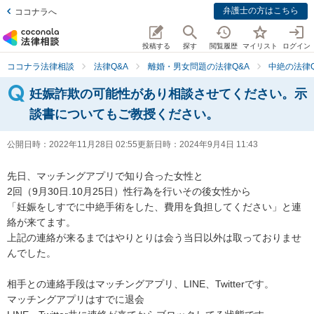
弁護士の方はこちら
ココナラへ
投稿する
探す
閲覧履歴
マイリスト
ログイン
ココナラ法律相談
法律Q&A
離婚・男女問題の法律Q&A
中絶の法律Q
妊娠詐欺の可能性があり相談させてください。示
談書についてもご教授ください。
公開日時：
2022年11月28日 02:55
更新日時：
2024年9月4日 11:43
先日、マッチングアプリで知り合った女性と

2回（9月30日.10月25日）性行為を行いその後女性から

「妊娠をしすでに中絶手術をした、費用を負担してください」と連
絡が来てます。

上記の連絡が来るまではやりとりは会う当日以外は取っておりませ
んでした。

相手との連絡手段はマッチングアプリ、LINE、Twitterです。

マッチングアプリはすでに退会
