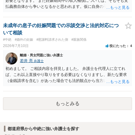
必要となります。 また妊娠期間中の収入補償については、そもそも支
払義務自体から争いとなるかと思われます。仮に自身の子であったと
して、そのことから当然に補償義務が発生するものではありません。
相手に弁護士がついているということであれば、依頼をするかしない
かは別として一度ご自身も個別に弁護士に相談をされたほうが良いで
未成年の息子の妊娠問題での示談交渉と法的対応につ
しょう。
いて相談
#中絶
#婚外の妊娠
#慰謝料請求された側
#親族関係
2026年7月10日
役にたった
4
離婚・男女問題に強い弁護士
若井 亮
弁護士
初めまして。 ご相談内容を拝見しました。 弁護士を代理人に立てれ
ば、これ以上直接やり取りをする必要はなくなりますし、新たな要求
（金銭請求を含む）があった場合でも法的観点から当方に支払うべき
義務があるのかを精査し、回答することができます。 代理人を立てな
いのであれば、基本的にはご自身で対応していくことになります。 こ
れ以上の要求を回避するためには、合意内容を書面しておくことで
もっとみる
す。 特に重要な点としては、合意事項以外には貸し借りが無いことを
確認する条項（清算条項）をきちんと盛り込んでおくことです。 お金
を払うにしても、紛争が蒸し返されないよう、合意書を作成して取り
交わすようにしてください。
都道府県から中絶に強い弁護士を探す