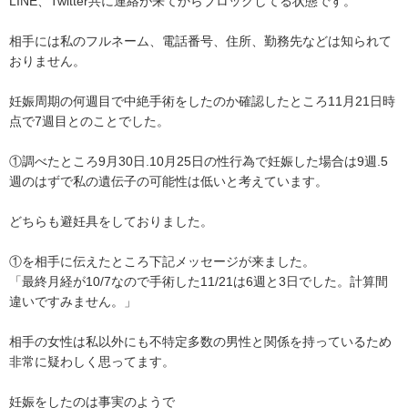
LINE、Twitter共に連絡が来てからブロックしてる状態です。

相手には私のフルネーム、電話番号、住所、勤務先などは知られて
おりません。

妊娠周期の何週目で中絶手術をしたのか確認したところ11月21日時
点で7週目とのことでした。

①調べたところ9月30日.10月25日の性行為で妊娠した場合は9週.5
週のはずで私の遺伝子の可能性は低いと考えています。

どちらも避妊具をしておりました。

①を相手に伝えたところ下記メッセージが来ました。

「最終月経が10/7なので手術した11/21は6週と3日でした。計算間
違いですみません。」

相手の女性は私以外にも不特定多数の男性と関係を持っているため
非常に疑わしく思ってます。

妊娠をしたのは事実のようで
