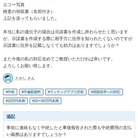
エコー写真

検査の領収書（名前付き）

上記を送ってもらいました。

本当に私の遺伝子の場合は示談書を作成し終わらせたく思います
が、示談書を作成する際に相手方に住所を知られたくないのですが
示談書に住所を記載しなくても効力はありますでしょうか？

また今後の私の対応含めてご教授いただければ幸いです。

よろしくお願い致します。
たかし さん
中絶
不倫慰謝料
マッチングアプリ詐欺
高額請求への対応
10万円未満
10〜50万円未満
追記
事前に連絡もなく中絶したと事後報告された際も中絶費用の支払