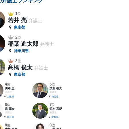
の弁護士ランキング
1
位
若井 亮
弁護士
東京都
2
位
稲葉 進太郎
弁護士
神奈川県
3
位
髙橋 俊太
弁護士
東京都
4
5
位
位
川添 圭
加藤 善大
弁護士
弁護士
大阪府
埼玉県
6
7
位
位
泉 亮介
竹本 真紀
弁護士
弁護士
東京都
愛知県
8
9
位
位