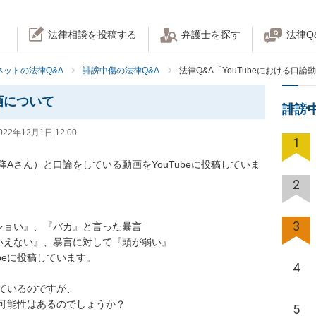
法律相談を投稿する
弁護士を探す
法律Q
ネットの法律Q&A
誹謗中傷の法律Q&A
法律Q&A「YouTubeにおける口
動画について
誹謗
022年12月1日 12:00
1
Aさん）と口論をしている動画をYouTubeに投稿していま
2
3
ョい』、『バカ』と言った暴言

いえない』、暴言に対して『頭が弱い』

beに投稿しています。

4
ているのですが、

可能性はあるのでしょうか？

5