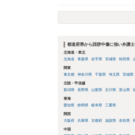
きることが多いので、少しでも特定可能に
さらにいえば、利用者からの口コミ投稿の
証拠による裏付けか必要なので発信者情報
都道府県から誹謗中傷に強い弁護士
北海道・東北
北海道
青森県
岩手県
宮城県
秋田県
関東
東京都
神奈川県
千葉県
埼玉県
茨城県
北陸・甲信越
新潟県
長野県
山梨県
石川県
富山県
東海
愛知県
静岡県
岐阜県
三重県
関西
大阪府
兵庫県
京都府
滋賀県
奈良県
中国