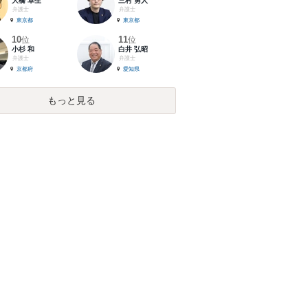
大橋 卓生
三村 勇人
弁護士
弁護士
東京都
東京都
10
11
位
位
小杉 和
白井 弘昭
弁護士
弁護士
京都府
愛知県
もっと見る