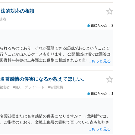
は可能でしょうか？ →訴訟外の交渉で相手方が認めれば負担さ
なった場合は、実際の弁護士費用が認められる場合と認められ
、法的対応の相談
ょう。
被害者
役にたった
2
られるものであり，それが証明できる証拠があるということで
行うことが出来るケースもあります。 公開相談の場では回答は
拠資料を持参の上弁護士に個別に相談されると良いでしょう。
名誉感情の侵害になるか教えてほしい。
#被害者
#個人・プライベート
#名誉毀損
役にたった
1
名誉毀損または名誉感情の侵害になりますか？ →裁判所では、
。ご指摘のとおり、文脈上侮辱の意味で言っている点も加味さ