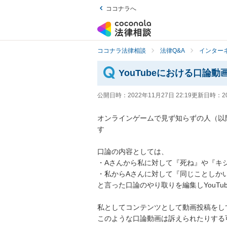
ココナラへ
ココナラ法律相談
法律Q&A
インター
YouTubeにおける口論
公開日時：
2022年11月27日 22:19
更新日時：
2
オンラインゲームで見ず知らずの人（以降
す

口論の内容としては、

・Aさんから私に対して『死ね』や『キシ
・私からAさんに対して『同じことしか
と言った口論のやり取りを編集しYouTu
私としてコンテンツとして動画投稿をし
このような口論動画は訴えられたりする