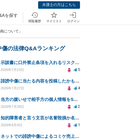
弁護士の方はこちら
&Aを探す
閲覧履歴
マイリスト
ログイン
論動画について」
中傷の法律Q&Aランキング
示談書に口外禁止条項を入れるリスクはありますか？
5
2026年7月23日
誹謗中傷に当たる内容を投稿したかもしれない。開示請求や民事刑事裁判に発展しうるのか教えて欲しい。
4
2026年7月27日
当方の腹いせで相手方の個人情報をSNSで晒してしまい名誉毀損させてしまったかもしれない
2
2026年7月29日
知的障害者と言う文言が名誉毀損か名誉感情の侵害になるか教えてほしい。
1
2026年8月4日
ネットでの誹謗中傷によるコミケ売上減少、損害賠償は可能か？