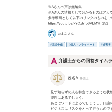
※Aさんの声は無編集

※Aさんの情報として分かるものはアカウン
参考動画として以下のリンクのものをご
https://youtu.be/kYOzhTo8VEM?t=252
たまご さん
誹謗中傷
個人・プライベート
被害者
弁護士からの回答タイム
匿名A
弁護士
見ず知らずの人を特定できるような状
能性はあるでしょう。

あとはワードによるでしょうし、口論の
ビジネスはリスクをとって行うものです