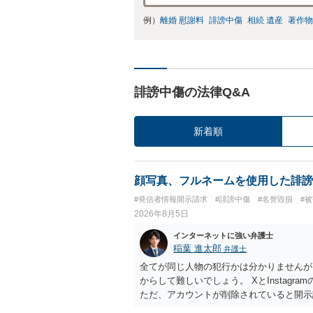
例）
離婚 慰謝料
誹謗中傷
相続 遺産
著作物
誹謗中傷の法律Q&A
新着順
顔写真、フルネームを使用した誹謗
#発信者情報開示請求
#誹謗中傷
#名誉毀損
#
2026年8月5日
インターネットに強い弁護士
稲葉 進太郎
弁護士
全てが同じ人物の犯行かは分かりませんが
からして難しいでしょう。 XとInstag
ただ、アカウントが削除されていると開示
削除されている場合、今から進めても失敗