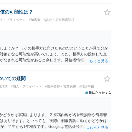
償の可能性は？
個人・プライベート
#加害者
#訴訟・損害賠償請求
しょうか？ →その相手方に向けたものだということが見て分か
対象となる可能性が高いでしょう。また、相手方の投稿した文
がなされる可能性があると存じます。発信者情報開示請求が進
に、意見照会がなされます。アカウント情報開示の場合は、ア
ます。 また、された場合賠償金はいくらでしょうか。 →ケー
単位まで様々でしょう。裁判外であれば交渉して相手方の請求
についての疑問
しょう。
償請求
#個人・プライベート
#風評被害・営業妨害
#誹謗中傷
役にたった
1
かどうかは事案によります。 2.投稿内容が名誉毀損罪や侮辱罪
はあり得ます。といっても、実際に刑事告訴に動くかどうかは
が、半年から1年程度です。Googleは電話番号の開示請求もで