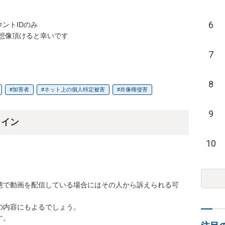
6
トIDのみ

想像頂けると幸いです

7
8
加害者
ネット上の個人特定被害
肖像権侵害
9
ライン
10
態で動画を配信している場合にはその人から訴えられる可
内容にもよるでしょう。

。
