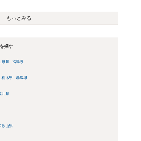
なるよう、複数ルートで開示請求が行われることが多いです。
場合、開示請求者はある程度対象者を特定できている（ただし
開示請求をする）というケースが比較的多いと思われます。
もっとみる
を探す
山形県
福島県
栃木県
群馬県
福井県
和歌山県