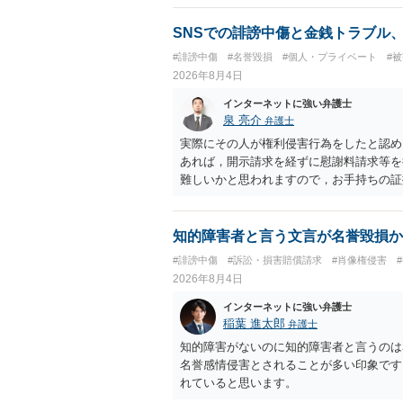
相手に全ての弁護士費用を負担させること
せることができるでしょう。訴訟で判決と
SNSでの誹謗中傷と金銭トラブル
ない場合があり何ともいえないところでし
#誹謗中傷
#名誉毀損
#個人・プライベート
#
2026年8月4日
インターネットに強い弁護士
泉 亮介
弁護士
実際にその人が権利侵害行為をしたと認め
あれば，開示請求を経ずに慰謝料請求等を
難しいかと思われますので，お手持ちの証
知的障害者と言う文言が名誉毀損か
#誹謗中傷
#訴訟・損害賠償請求
#肖像権侵害
2026年8月4日
インターネットに強い弁護士
稲葉 進太郎
弁護士
知的障害がないのに知的障害者と言うのは
名誉感情侵害とされることが多い印象です
れていると思います。