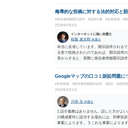
侮辱的な投稿に対する法的対応と賠
#発信者情報開示請求
#誹謗中傷
#名誉毀損
#
2026年8月4日
インターネットに強い弁護士
稲葉 進太郎
弁護士
本当に反省しています。開示請求されるで
る形で投稿されたのであれば、開示請求の
章からすると、実際に発信者情報開示請求
むと、投稿に使った回線の契約者のところ
カウントの登録メールに意見照会がなされ
スバイケースであり、数万円から１００万
Googleマップの口コミ訴訟問題
額から減額することを試みることとなるで
#名誉毀損
#発信者情報開示請求
#訴訟・損害賠
2026年8月1日
川添 圭
弁護士
1.話す義務はありません。話した方がよい
の構成要件に該当する場合には、刑事告訴
事案によります。 3.これも事案によります