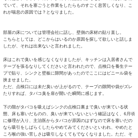
ていて、それを塞ごうと作業をしたらものすごく息苦しくなり、こ
れが喘息の原因では？となりました。

部屋の床については管理会社に話し、壁側の床材の貼り直し。

こちらとしては、どこからはいるのか原因を探して欲しいと話しま
したが、それは出来ないと言われました。

床はこれで臭いを感じなくなりましたが、キッチンは入居者さんで
テープを張るなりしてくださいと言われたので、点検口を養生テー
プで貼り、シンクと壁板に隙間があったのでここにはビニール袋を
挟ませました。

ただ、点検口には未だ臭いが上がるので、テープの隙間や袋がズレ
たりすれば、タバコ臭を扉が開いた瞬間に感じます。

下の階がタバコを吸えばシンクの点検口裏まで臭いが来ている状
態、床も塞いだものの、臭いが来ていないという確証はなく、6月頃
に修理が入り、主治医からタバコが原因のはずなので床を塞いだの
なら吸引をしばらくしたらやめてみてくださいといわれ、やめたと
ころ喉の強い苦しさは吸引しなくてもでなくなりました。ただ、そ