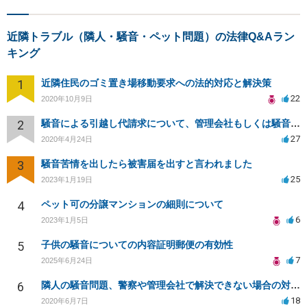
近隣トラブル（隣人・騒音・ペット問題）の法律Q&Aラン
キング
1
近隣住民のゴミ置き場移動要求への法的対応と解決策
22
2020年10月9日
2
騒音による引越し代請求について、管理会社もしくは騒音主から請求できるか？
27
2020年4月24日
3
騒音苦情を出したら被害届を出すと言われました
25
2023年1月19日
4
ペット可の分譲マンションの細則について
6
2023年1月5日
5
子供の騒音についての内容証明郵便の有効性
7
2025年6月24日
6
隣人の騒音問題、警察や管理会社で解決できない場合の対策は？
18
2020年6月7日