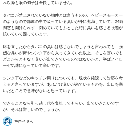
れ以降も喉の調子は全快していません。

タバコが禁止されていない物件とは言うものの、ヘビースモーカー
のようなので部屋の中で吸っている臭いが外に充満していて、24時
間窓も開けられず、閉めていてもふとした時に臭いを感じる状態が
続いていて困っています。

床を直したからタバコの臭いは感じないでしょうと言われても、強
烈な臭いが床やシンク下から入ってきていた以上、そこを塞いでも
どこからともなく臭いが出てきているのではないかと、半ばノイロ
ーゼ気味になっていて辛いです。

シンク下などのキッチン周りについても、現状を確認して対応を考
えると言っていますが、あれだけ臭いが来ているものを、出口を塞
いだところで意味がないと思っています。

できることなら引っ越し代を負担してもらい、出ていきたいです
が、それは難しいのでしょうか。
sayaka さん