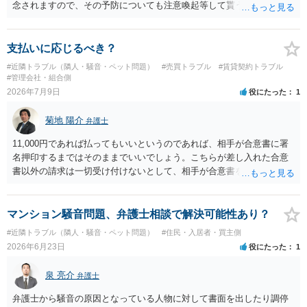
念されますので、その予防についても注意喚起等して貰うと良いかと
思います。ご参考にしてください。
支払いに応じるべき？
#近隣トラブル（隣人・騒音・ペット問題）
#売買トラブル
#賃貸契約トラブル
#管理会社・組合側
2026年7月9日
役にたった
1
菊地 陽介
弁護士
11,000円であれば払ってもいいというのであれば、相手が合意書に署
名押印するまではそのままでいいでしょう。こちらが差し入れた合意
書以外の請求は一切受け付けないとして、相手が合意書を作成するま
では支払いをしない方がいいと思います。 他方で、既に合意書を差し
入れてしまっているということなので、もし11,000円の支払い合意も
撤回したいというのであれば、できれば内容証明で先方の支払いの請
マンション騒音問題、弁護士相談で解決可能性あり？
求について一切応じるつもりがない旨を書面で伝えたうえで、先に差
#近隣トラブル（隣人・騒音・ペット問題）
#住民・入居者・買主側
し入れた合意書は撤回すると明確に示す必要があります。
2026年6月23日
役にたった
1
泉 亮介
弁護士
弁護士から騒音の原因となっている人物に対して書面を出したり調停