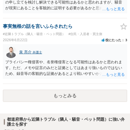
の申し立てを検討し解決できる可能性はあるかと思われますが、騒音
が現実にあることを客観的に証明する必要があるかと思われます。
事実無根の話を言いふらされたら
#近隣トラブル（隣人・騒音・ペット問題）
#住民・入居者・買主側
2026年6月22日
役にたった
3
泉 亮介
弁護士
プライバシー権侵害や、名誉権侵害となる可能性はあるかと思われま
す。ただ、メモや証言のみだと証拠としてはあまり強いものではない
ため、録音等の客観的な証拠があるとより戦いやすいかと思われま
す。
もっとみる
都道府県から近隣トラブル（隣人・騒音・ペット問題）に強い弁
護士を探す