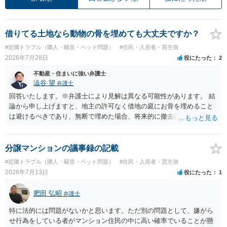
借りてる土地なら動物の骨を埋めても大丈夫ですか？
#近隣トラブル（隣人・騒音・ペット問題）
#住民・入居者・買主側
2026年7月28日
役にたった
2
不動産・住まいに強い弁護士
澁谷 望
弁護士
回答いたします。※弁護士により見解は異なる可能性があります。 結
論から申し上げますと、地主の許可なく借地の庭にお骨を埋めること
は避けるべきであり、無断で埋めた場合、将来的に撤去請求や退去時
の損害賠償（原状回復費用）を求められるリスクがあります。 法律
上、自分のペットの遺骨を埋める行為自体は墓地埋葬法違反や不法投
棄には該当しないため、犯罪になるわけではありません。しかし、建
分譲マンションの議事録の記載
物の所有者は質問者様であっても、土地の所有権はあくまで地主にあ
#近隣トラブル（隣人・騒音・ペット問題）
#住民・入居者・買主側
ります。そのため、地主に無断でお骨を埋める行為は、他人の所有権
2026年7月13日
役にたった
1
を侵害する行為や、借地人としての善管注意義務違反とみなされる可
能性が高いのが私見です。 どうしてもお近くで供養されたい場合は、
肥田 弘昭
弁護士
事前に地主へ相談して許可を得るか、土地に直接埋めずに大きめの鉢
植え等で供養する「プランター葬」や、ペット霊園等への納骨を検討
特に法的には問題がないかと思います。ただ別の問題として、嫌がら
されるのが確実かと思います。
せ行為をしている者がマンション住民の中に高い確率でいることが懸