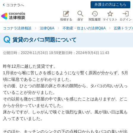
弁護士の方はこちら
ココナラへ
投稿する
探す
閲覧履歴
マイリスト
ログイン
ココナラ法律相談
法律Q&A
不動産・住まいの法律Q&A
近隣トラブ
賃貸のタバコ問題について
公開日時：
2022年11月24日 19:59
更新日時：
2024年9月4日 11:43
昨年12月に越した賃貸です。

1月頃から喉に苦しさを感じるようになり暫く原因が分からず、5月
頃に喘息であることがわかりました。

その後、ひとつの部屋の床と巾木の隙間から、タバコの匂いが入っ
ていることが分かりました。

その以前も微かに部屋の中で臭いを感じたことはありますが、どこ
からか分かっていませんでした。

床からですが、しゃがんで嗅ぐと強烈な臭いが。風が強い日は風も
入ってきていました。

そのほか、キッチンのシンクの下の点検口からもタバコの臭いが出