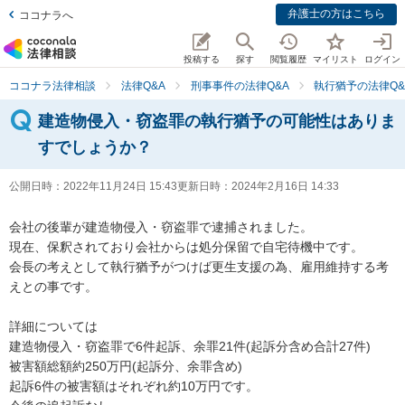
弁護士の方はこちら
ココナラへ
投稿する
探す
閲覧履歴
マイリスト
ログイン
ココナラ法律相談
法律Q&A
刑事事件の法律Q&A
執行猶予の法律Q&
建造物侵入・窃盗罪の執行猶予の可能性はありま
すでしょうか？
公開日時：
2022年11月24日 15:43
更新日時：
2024年2月16日 14:33
会社の後輩が建造物侵入・窃盗罪で逮捕されました。

現在、保釈されており会社からは処分保留で自宅待機中です。

会長の考えとして執行猶予がつけば更生支援の為、雇用維持する考
えとの事です。

詳細については

建造物侵入・窃盗罪で6件起訴、余罪21件(起訴分含め合計27件)

被害額総額約250万円(起訴分、余罪含め)

起訴6件の被害額はそれぞれ約10万円です。
