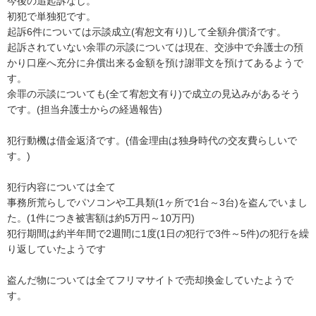
今後の追起訴なし。

初犯で単独犯です。

起訴6件については示談成立(宥恕文有り)して全額弁償済です。

起訴されていない余罪の示談については現在、交渉中で弁護士の預
かり口座へ充分に弁償出来る金額を預け謝罪文を預けてあるようで
す。

余罪の示談についても(全て宥恕文有り)で成立の見込みがあるそう
です。(担当弁護士からの経過報告)

犯行動機は借金返済です。(借金理由は独身時代の交友費らしいで
す。)

犯行内容については全て

事務所荒らしでパソコンや工具類(1ヶ所で1台～3台)を盗んでいまし
た。(1件につき被害額は約5万円～10万円)

犯行期間は約半年間で2週間に1度(1日の犯行で3件～5件)の犯行を繰
り返していたようです

盗んだ物については全てフリマサイトで売却換金していたようで
す。
