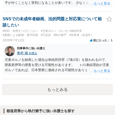
予が付くことなく実刑になることが多いです。 少なくとも、執行猶予
を狙うのであれば、被害弁済を行うことがマストになるかと思いま
す。 弁護士を介して共犯者数人で被害弁済を行うこともあります。 保
釈申請については、共犯なので、全て公判請求されるまで難しいです
SNSでの未成年者録画、法的問題と対応策について相
が、個別具体的な事情により異なります。 弁護方針により、結果が変
談したい
わるため、刑事事件に精通している弁護人を選任されることをお勧め
#前科・前歴をつけたくない
#児童ポルノ・わいせつ物頒布等
いたします。
#逮捕による解雇・退学回避
#不起訴
#執行猶予
#加害者（未成年）
2026年7月12日
役にたった
1
刑事事件に強い弁護士
奥村 徹
弁護士
児童ポルノを録画した場合は単純所持罪（7条1項）を疑われるので、
捜索差押等の捜査を受ける可能性があります。 ｘの凍結理由が児童
ポルノであれば、日本警察に連絡される可能性があります。 対応と
しては、犯罪を疑われるので、弁護士に相談した上で、画像を消去す
るなり、警察に相談するなり、検討してください
もっとみる
都道府県から執行猶予に強い弁護士を探す