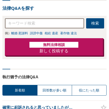
法律Q&Aを探す
検索
例）
離婚 慰謝料
誹謗中傷
相続 遺産
著作物 違法
無料法律相談
新しく投稿する
執行猶予の法律Q&A
新着順
回答数が多い順
役にたった順
確実に起訴されると思っていましたが…