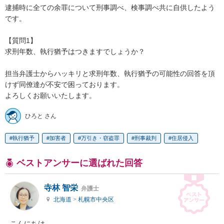
逮捕時に全ての余罪について刑事調べ、検事調べ共に自供したよう
です。

【質問1】

求刑年数、執行猶予はつきますでしょうか？

担当弁護士からハッキリと求刑年数、執行猶予の可能性の回答を頂
けず同僚達が不安で困っております。

よろしくお願いいたします。
ひろと さん
執行猶予
加害者
万引き・窃盗罪
刑事裁判
住居侵入
ベストアンサーに選ばれた回答
寺林 智栄
弁護士
北海道
>
札幌市中央区
こんにちは
