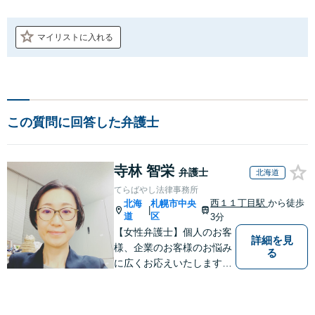
マイリストに入れる
この質問に回答した弁護士
寺林 智栄
弁護士
北海道
てらばやし法律事務所
西１１丁目駅
から徒歩
北海
札幌市中央
|
道
区
3分
【女性弁護士】個人のお客
詳細を見
様、企業のお客様のお悩み
る
に広くお応えいたします。
【西11丁目駅徒歩３分】