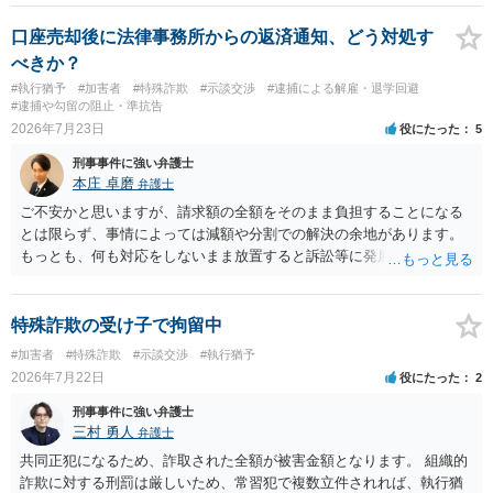
でしょう。
口座売却後に法律事務所からの返済通知、どう対処す
べきか？
#執行猶予
#加害者
#特殊詐欺
#示談交渉
#逮捕による解雇・退学回避
#逮捕や勾留の阻止・準抗告
2026年7月23日
役にたった
5
刑事事件に強い弁護士
本庄 卓磨
弁護士
ご不安かと思いますが、請求額の全額をそのまま負担することになる
とは限らず、事情によっては減額や分割での解決の余地があります。
もっとも、何も対応をしないまま放置すると訴訟等に発展してしまう
可能性がありますので、お早めに弁護士にご相談されることをおすす
めします。
特殊詐欺の受け子で拘留中
#加害者
#特殊詐欺
#示談交渉
#執行猶予
2026年7月22日
役にたった
2
刑事事件に強い弁護士
三村 勇人
弁護士
共同正犯になるため、詐取された全額が被害金額となります。 組織的
詐欺に対する刑罰は厳しいため、常習犯で複数立件されれば、執行猶