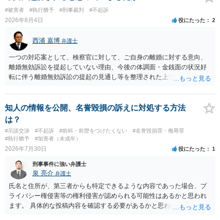
#被害者
#執行猶予
#刑事裁判
#不起訴
2026年8月4日
役にたった
2
西浦 嘉博
弁護士
一つの対応案として、検察官に対して、ご自身の離婚に対する意向、
離婚無効訴訟を提起していない理由、今後の体調面・金銭面の状況好
転に伴う離婚無効訴訟の提起の見通し等を整理された上で、書面とし
て提出されることを検討されてみてはいかがでしょうか。 少なくとも
検察官の処分判断の際、相談者さんの意向を示す証拠の一つとして位
置づけられる様に思われます。 より詳細についてお聞きになりたい場
知人の情報を公開、名誉毀損の訴えに対処する方法
合、最寄りの法律事務所での相談を検討ください
は？
#示談交渉
#不起訴
#前科・前歴をつけたくない
#名誉毀損罪・侮辱罪
#執行猶予
#加害者（未成年）
2026年7月30日
役にたった
1
刑事事件に強い弁護士
泉 亮介
弁護士
氏名と住所が、第三者からも特定できるような内容であった場合、プ
ライバシー権侵害等の権利侵害が認められる可能性はあるかと思われ
ます。 具体的な投稿内容を確認する必要があるかと思われますので、
ご不安であれば親に相談の上で、個別に弁護士にご相談されると良い