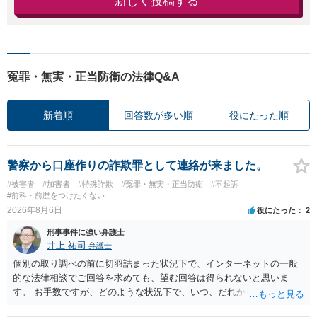
新しく投稿する
冤罪・無実・正当防衛の法律Q&A
新着順
回答数が多い順
役にたった順
警察から口座作りの詐欺罪として連絡が来ました。
#被害者
#加害者
#特殊詐欺
#冤罪・無実・正当防衛
#不起訴
#前科・前歴をつけたくない
2026年8月6日
役にたった
2
刑事事件に強い弁護士
井上 祐司
弁護士
個別の取り調べの前に切羽詰まった状況下で、インターネットの一般
的な法律相談でご回答を求めても、望む回答は得られないと思いま
す。 お手数ですが、どのような状況下で、いつ、だれからどのような
経緯で口座の提供を頼まれ開設したか、それによる詐欺等の収益がど