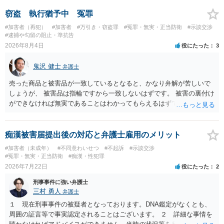
の程度だと聞いているのかということについて、お近くで詳細な法律
相談を受けられたうえで対処方法を探された方がよいと思われます。
窃盗 執行猶予中 冤罪
一般論でいえば、任意取り調べの場合、ＩＣレコーダーを持参して取
#加害者（再犯）
#加害者
#万引き・窃盗罪
#冤罪・無実・正当防衛
#示談交渉
り調べ内容を録音することは必須だと考えます。
#逮捕や勾留の阻止・準抗告
2026年8月4日
役にたった
3
鬼沢 健士
弁護士
売った商品と被害品が一致しているとなると、かなり弁解が苦しいで
しょうが、 被害品は指輪ですから一致しないはずです。 被害の裏付け
ができなければ無実であることはわかってもらえるはずです。
痴漢被害届提出後の対応と弁護士雇用のメリット
#加害者（未成年）
#不同意わいせつ
#不起訴
#示談交渉
#冤罪・無実・正当防衛
#痴漢・性犯罪
2026年7月22日
役にたった
2
刑事事件に強い弁護士
三村 勇人
弁護士
１ 現在刑事事件の被疑者となっております。DNA鑑定がなくとも、
周囲の証言等で事実認定されることはございます。 ２ 詳細な事情を