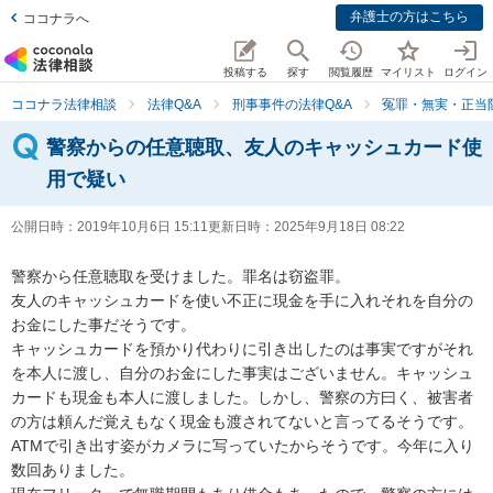
弁護士の方はこちら
ココナラへ
投稿する
探す
閲覧履歴
マイリスト
ログイン
ココナラ法律相談
法律Q&A
刑事事件の法律Q&A
冤罪・無実・正当
警察からの任意聴取、友人のキャッシュカード使
用で疑い
公開日時：
2019年10月6日 15:11
更新日時：
2025年9月18日 08:22
警察から任意聴取を受けました。罪名は窃盗罪。

友人のキャッシュカードを使い不正に現金を手に入れそれを自分の
お金にした事だそうです。

キャッシュカードを預かり代わりに引き出したのは事実ですがそれ
を本人に渡し、自分のお金にした事実はございません。キャッシュ
カードも現金も本人に渡しました。しかし、警察の方曰く、被害者
の方は頼んだ覚えもなく現金も渡されてないと言ってるそうです。

ATMで引き出す姿がカメラに写っていたからそうです。今年に入り
数回ありました。
