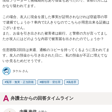
現在フリーターで無職期間もあり借金もあったので、警察の方には
かなり疑われてます。

この場合、友人に現金を渡した事実が証明されなければ窃盗罪の罪
で逮捕でしょうか？車内で2人きりなのでこちらが用意出来る証拠は
ございません。

また、お金を引き出された被害者は銀行。と警察の方が言ってまし
たが友人にはどのような内容で被害届を出されたのでしょうか？

任意聴取2回目は来週、通帳のコピーを持ってくるように言われてま
す。友人の預金から引き出された日に、私の預金が不正に増えてな
いか見るためだそうです。
タケル さん
冤罪・無実・正当防衛
横領罪・背任罪
偽造罪
弁護士からの回答タイムライン
内藤 政信
弁護士