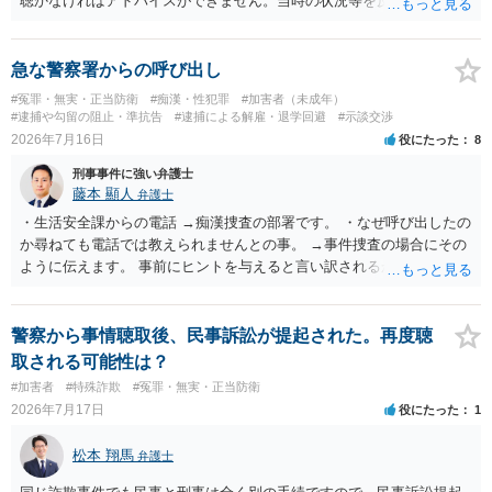
聴かなければアドバイスができません。当時の状況等を反論していく
ことになるかと思います。 ３ 否認事件において、弁護人を選任せ
ず、当事者で解決した事例を知りません。依頼しない理由がないかと
思います。
急な警察署からの呼び出し
#冤罪・無実・正当防衛
#痴漢・性犯罪
#加害者（未成年）
#逮捕や勾留の阻止・準抗告
#逮捕による解雇・退学回避
#示談交渉
2026年7月16日
役にたった
8
刑事事件に強い弁護士
藤本 顯人
弁護士
・生活安全課からの電話 →痴漢捜査の部署です。 ・なぜ呼び出したの
か尋ねても電話では教えられませんとの事。 →事件捜査の場合にその
ように伝えます。 事前にヒントを与えると言い訳されるからです。 ・
満員電車の中でかなり女性と密着してしまった可能性があるとの心当
たり →やはり痴漢として疑われているのでは。 そもそも痴漢をやって
ないのであれば、何も疑われる筋合いは無いわけですし狼狽える必要
警察から事情聴取後、民事訴訟が提起された。再度聴
はないですね。
取される可能性は？
#加害者
#特殊詐欺
#冤罪・無実・正当防衛
2026年7月17日
役にたった
1
松本 翔馬
弁護士