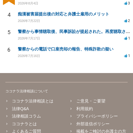
3
2026年8月4日
4
痴漢被害届提出後の対応と弁護士雇用のメリット
2
2026年7月22日
5
警察から事情聴取後、民事訴訟が提起された。再度聴取される可能性は？
1
2026年7月17日
6
警察からの電話で口座売却の報告、特殊詐欺の疑い
1
2026年7月16日
ココナラ法律相談について
ココナラ法律相談とは
ご意見・ご要望
法律Q&A
利用規約
法律相談コラム
プライバシーポリシー
ココナラとは
外部送信ポリシー
よくあるご質問
掲載をご検討の弁護士の方