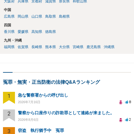
大阪府
兵庫県
京都府
滋賀県
奈良県
和歌山県
中国
広島県
岡山県
山口県
鳥取県
島根県
四国
香川県
愛媛県
高知県
徳島県
九州・沖縄
福岡県
佐賀県
長崎県
熊本県
大分県
宮崎県
鹿児島県
沖縄県
冤罪・無実・正当防衛の法律Q&Aランキング
1
急な警察署からの呼び出し
8
2026年7月16日
2
警察から口座作りの詐欺罪として連絡が来ました。
2
2026年8月6日
3
窃盗 執行猶予中 冤罪