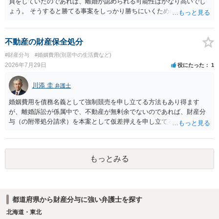
貞をしていたのであれば、離婚が認められる可能性はかなり高いでし
ょう。 そうすると勝てる事案をしっかり勝ちにいくためにも弁護士委
任を強くおすすめします。
不動産の財産保全処分
#財産分与
#婚姻費用(別居中の生活費など)
2026年7月29日
役にたった
1
川添 圭
弁護士
婚姻費用を債務名義として強制競売を申し立てる方法もあり得ます
が、離婚訴訟が係属中で、不動産が無剰余でないのであれば、財産分
与（の附帯処分請求）を本案として仮差押えを申し立てる（法的には
審判前保全処分の扱いになるので管轄は家庭裁判所）という方法も考
えられます。弁護士へ依頼しているのであれば、担当弁護士とよく相
談してください。
もっとみる
都道府県から財産分与に強い弁護士を探す
北海道・東北