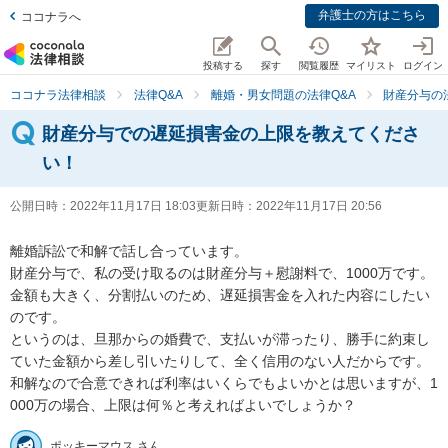
弁護士の方はこちら
ココナラへ
投稿する
探す
閲覧履歴
マイリスト
ログイン
ココナラ法律相談
法律Q&A
離婚・男女問題の法律Q&A
財産分与の
財産分与での遅延損害金の上限を教えてくださ
い！
公開日時：
2022年11月17日 18:03
更新日時：
2022年11月17日 20:56
離婚訴訟で和解で話し合っています。

財産分与で、私の受け取るのは財産分与＋慰謝料で、1000万です。
金額も大きく、分割払いのため、遅延損害金を入れた内容にしたい
のです。

というのは、旦那からの婚費で、支払いが滞ったり、勝手に約束し
ていた金額から差し引いたりして、全く信用のない人だからです。

和解なので合意できれば利率はいくらでもよいかとは思いますが、1
000万の場合、上限は何％と考えればよいでしょうか？
ポッキーマウス さん