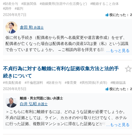
#財産分与
#親族関係
#婚姻費用(別居中の生活費など)
#離婚すること自体
#調停
#裁判
2026年8月7日
役にたった
2
倉田 勲
弁護士
仮に何も手続き（配偶者から長男へ名義変更や遺言書作成）をせず、
配偶者が亡くなった場合は配偶者名義の資産1/2は妻（私）という認識
で合っていますでしょうか。 →ご相談内容を拝見する限りでは、その
認識で合ってはいます。 なお、逆に１/２しか権利がないため、自宅を
完全に所有する場合は、他の相続人に対して自宅の評価額の１/２の代
償金の支払いが必要になります。
不貞行為に対する離婚に有利な証拠収集方法と法的手
続きについて
#有責配偶者
#不倫慰謝料
#財産分与
#養育費
#異性関係(不貞等)
#離婚協議
2026年8月5日
役にたった
2
離婚・男女問題に強い弁護士
白井 弘昭
弁護士
＞こちらに有利に離婚するには、どのような証拠が必要でしょうか。
不貞の証拠としては、ライン、カカオのやり取りだけでなく、ホテル
に行った証拠、複数回マンションに滞在した証拠などが有効です。 不
貞の証拠があれば、離婚をさらに有利に進める（離婚したい時期に離