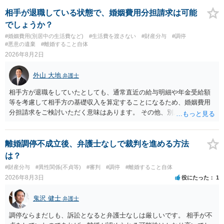
婚する、慰謝料をとるなど）ことができると思われます。 ただし、不
貞発覚後、長期間同居を続けると、不貞を許したとの評価につながる
相手が退職している状態で、婚姻費用分担請求は可能
場合がありますので、ご注意ください。 以上、ご参考まで。
でしょうか？
#婚姻費用(別居中の生活費など)
#生活費を渡さない
#財産分与
#調停
#悪意の遺棄
#離婚すること自体
2026年8月2日
外山 大地
弁護士
相手方が退職をしていたとしても、通常直近の給与明細や年金受給額
等を考慮して相手方の基礎収入を算定することになるため、婚姻費用
分担請求をご検討いただく意味はあります。 その他、別居の経緯、質
問者様の年収、監護されているお子様がいるかといった事情をふまえ
て、ご検討いただくのが良いかと思います。
離婚調停不成立後、弁護士なしで裁判を進める方法
は？
#財産分与
#異性関係(不貞等)
#審判
#調停
#離婚すること自体
2026年8月3日
役にたった
1
鬼沢 健士
弁護士
調停ならまだしも、訴訟となると弁護士なしは厳しいです。 相手が不