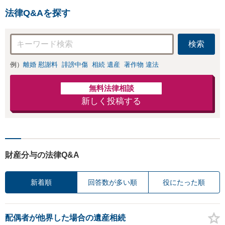
法律Q&Aを探す
検索
例）
離婚 慰謝料
誹謗中傷
相続 遺産
著作物 違法
無料法律相談
新しく投稿する
財産分与の法律Q&A
新着順
回答数が多い順
役にたった順
配偶者が他界した場合の遺産相続