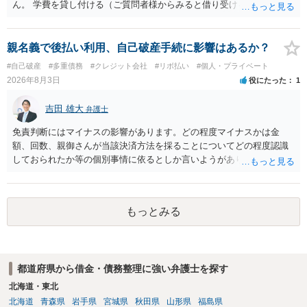
ん。 学費を貸し付ける（ご質問者様からみると借り受ける）といった
合意がない限りは、法的に返す義務があると主張するのは難しいでし
ょう。
親名義で後払い利用、自己破産手続に影響はあるか？
#自己破産
#多重債務
#クレジット会社
#リボ払い
#個人・プライベート
2026年8月3日
役にたった
1
吉田 雄大
弁護士
免責判断にはマイナスの影響があります。どの程度マイナスかは金
額、回数、親御さんが当該決済方法を採ることについてどの程度認識
しておられたか等の個別事情に依るとしか言いようがありません。 と
もあれ、依頼しておられる弁護士さんに直ちに具体的状況をお伝えに
なって相談し、善後策を考えることをお勧めします。
もっとみる
都道府県から借金・債務整理に強い弁護士を探す
北海道・東北
北海道
青森県
岩手県
宮城県
秋田県
山形県
福島県