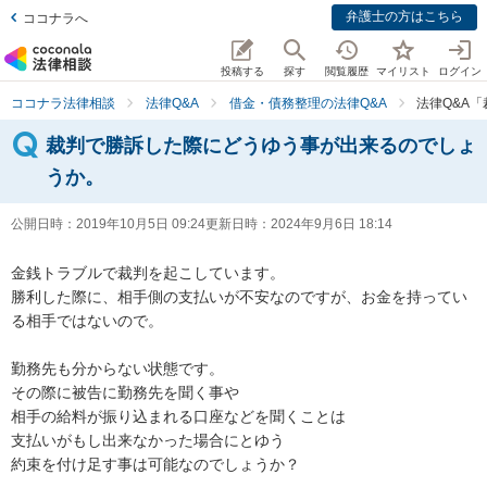
弁護士の方はこちら
ココナラへ
投稿する
探す
閲覧履歴
マイリスト
ログイン
ココナラ法律相談
法律Q&A
借金・債務整理の法律Q&A
法律Q&A
裁判で勝訴した際にどうゆう事が出来るのでしょ
うか。
公開日時：
2019年10月5日 09:24
更新日時：
2024年9月6日 18:14
金銭トラブルで裁判を起こしています。

勝利した際に、相手側の支払いが不安なのですが、お金を持ってい
る相手ではないので。

勤務先も分からない状態です。

その際に被告に勤務先を聞く事や

相手の給料が振り込まれる口座などを聞くことは

支払いがもし出来なかった場合にとゆう

約束を付け足す事は可能なのでしょうか？