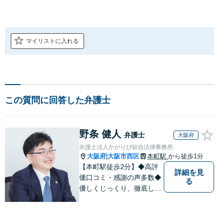
マイリストに入れる
この質問に回答した弁護士
野条 健人
弁護士
大阪府
弁護士法人かがりび綜合法律事務所
大阪府
大阪市西区
本町駅
から徒歩1分
|
【本町駅徒歩2分】◆高評
詳細を見
価口コミ・感謝の声多数◆
る
優しくじっくり、徹底して
結果にこだわります。依頼
者さまの「かがりび」とし