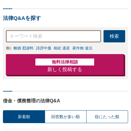
て、最後まで毅然と対応し
ていきます！「女性に寄り
添う豊富な相談実績」その
法律Q&Aを探す
方の人生の再出発を全力で
応援いたします【休日・夜
間相談可】
検索
例）
離婚 慰謝料
誹謗中傷
相続 遺産
著作物 違法
無料法律相談
新しく投稿する
借金・債務整理の法律Q&A
新着順
回答数が多い順
役にたった順