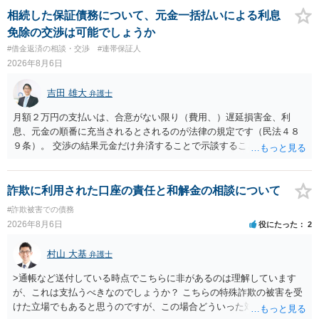
相続した保証債務について、元金一括払いによる利息
免除の交渉は可能でしょうか
#借金返済の相談・交渉
#連帯保証人
2026年8月6日
吉田 雄大
弁護士
月額２万円の支払いは、合意がない限り（費用、）遅延損害金、利
息、元金の順番に充当されるとされるのが法律の規定です（民法４８
９条）。 交渉の結果元金だけ弁済することで示談することは、弁護士
が関わる債務整理ではしばしばあることです。公的機関は減額に応じ
ることには消極的なことが多いものの、お近くの弁護士にご依頼しチ
ャレンジなさる意義は十分にあると思います。
詐欺に利用された口座の責任と和解金の相談について
#詐欺被害での債務
2026年8月6日
役にたった
2
村山 大基
弁護士
>通帳など送付している時点でこちらに非があるのは理解しています
が、これは支払うべきなのでしょうか？ こちらの特殊詐欺の被害を受
けた立場でもあると思うのですが、この場合どういった対処が必要で