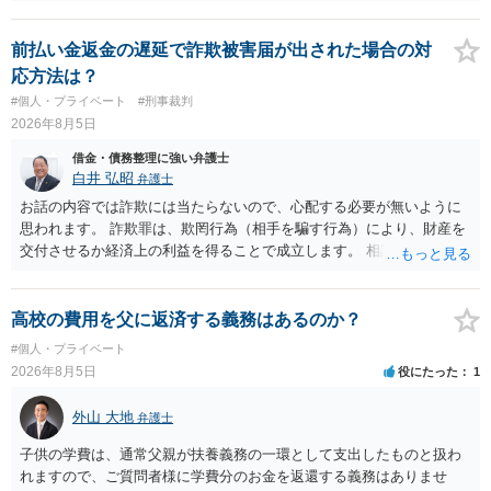
しょうか？ →依頼するかどうかは別にして、弁護士に相談に行った方
がいいとは思います。 そもそも、特殊詐欺関係なく旦那さんの行為
は法に触れる可能性もあります。 ＞100万を支払わず穏便に和解する
前払い金返金の遅延で詐欺被害届が出された場合の対
ことは可能でしょうか？ →一般的には難しいです。相談者さんも１０
応方法は？
０万円の被害を受けたとして、１円も払わないで和解したいと言われ
#個人・プライベート
#刑事裁判
たら、 できるだけ重い刑罰を与えて欲しい、と思われるのではない
2026年8月5日
でしょうか。 ＞弁護士さんに入ってもらうことで支払額が下がること
はありますか？ そこはあり得ます、ただ、弁護士費用かけるならその
借金・債務整理に強い弁護士
分賠償に回すことも考えられるので、 兼ね合いは考えてみましょう。
白井 弘昭
弁護士
お話の内容では詐欺には当たらないので、心配する必要が無いように
思われます。 詐欺罪は、欺罔行為（相手を騙す行為）により、財産を
交付させるか経済上の利益を得ることで成立します。 相談者さんは、
お金が返金できないというだけで、何ら相手を騙していません。 です
ので、詐欺罪の実行行為性が無く罪に問うことはできません。 おそら
く、相手が真実を話せば警察も取り合わないと思いますが、虚偽の内
高校の費用を父に返済する義務はあるのか？
容を述べた場合は、捜査はあるかもしれません。 ただし、捜査におい
#個人・プライベート
て、真実を説明すれば、「ちゃんと返しなさいよ」程度の注意で済む
2026年8月5日
役にたった
1
ことだと思われます。 また、返せるお金が無いのであれば、返せない
のは致し方ありません。真摯に分割して支払うことを相手に告げてい
外山 大地
弁護士
くのみでしょう。 以上、ご参考まで。
子供の学費は、通常父親が扶養義務の一環として支出したものと扱わ
れますので、ご質問者様に学費分のお金を返還する義務はありませ