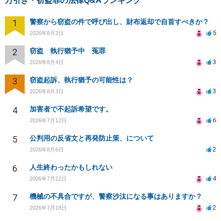
万引き・窃盗罪の法律Q&Aランキング
1
警察から窃盗の件で呼び出し、財布返却で自首すべきか？
5
2026年8月2日
2
窃盗 執行猶予中 冤罪
3
2026年8月4日
3
窃盗起訴、執行猶予の可能性は？
3
2026年8月3日
4
加害者で不起訴希望です。
6
2026年7月12日
5
公判用の反省文と再発防止策、について
2
2026年8月6日
6
人生終わったかもしれない
4
2026年7月22日
7
機械の不具合ですが、警察沙汰になる事はありますか？
2
2026年7月18日