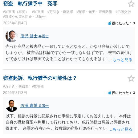
窃盗 執行猶予中 冤罪
#加害者（再犯）
#加害者
#万引き・窃盗罪
#冤罪・無実・正当防衛
#示談交渉
#逮捕や勾留の阻止・準抗告
2026年8月4日
役にたった
3
鬼沢 健士
弁護士
売った商品と被害品が一致しているとなると、かなり弁解が苦しいで
しょうが、 被害品は指輪ですから一致しないはずです。 被害の裏付け
ができなければ無実であることはわかってもらえるはずです。
窃盗起訴、執行猶予の可能性は？
#万引き・窃盗罪
#加害者
2026年8月3日
役にたった
3
西浦 嘉博
弁護士
以下、相談の背景に記載された事情に限定してお答えします。 本件は
自身の職務権限を利用して行われており、犯行態様は悪質と評価され
得ます。 余罪の存在から、複数回の窃取行為を行っていたことも悪質
性に加味されます。 また、被害額も窃盗事案としては多額の部類に入