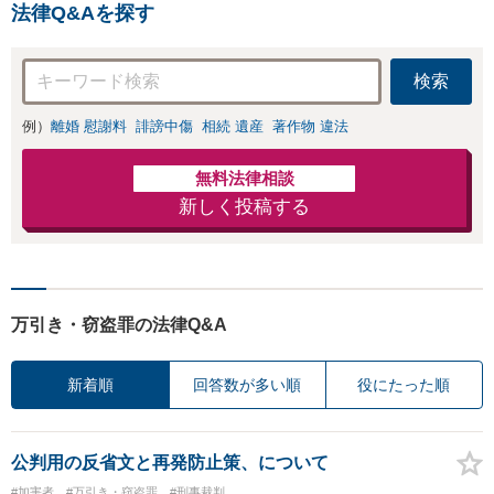
法律Q&Aを探す
検索
例）
離婚 慰謝料
誹謗中傷
相続 遺産
著作物 違法
無料法律相談
新しく投稿する
万引き・窃盗罪の法律Q&A
新着順
回答数が多い順
役にたった順
公判用の反省文と再発防止策、について
#加害者
#万引き・窃盗罪
#刑事裁判