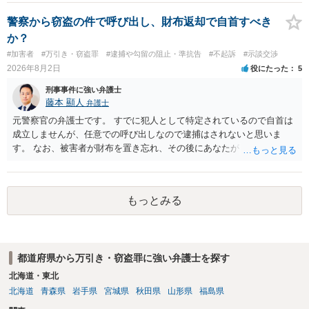
ると思われます。 他方、余罪を含めた全額を弁済していることは、被
害者の経済的損害の回復として有利に斟酌されます。 また、前科前歴
警察から窃盗の件で呼び出し、財布返却で自首すべき
を有しないことも、規範意識が鈍磨しきっているとまでは言えず、有
か？
利な点です。 その他、家族の監督等の情状証拠を適切に提出すること
#加害者
#万引き・窃盗罪
#逮捕や勾留の阻止・準抗告
#不起訴
#示談交渉
で、私見ですが、執行猶予判決を視野に入れることが可能な事案と思
2026年8月2日
役にたった
5
われます。 上記、一つの意見として参考ください。
刑事事件に強い弁護士
藤本 顯人
弁護士
元警察官の弁護士です。 すでに犯人として特定されているので自首は
成立しませんが、任意での呼び出しなので逮捕はされないと思いま
す。 なお、被害者が財布を置き忘れ、その後にあなたがトイレに入
り、再び被害者がトイレに戻ったら財布が無かったような事情がある
と言い逃れはかなり厳しいものと思います。
もっとみる
都道府県から万引き・窃盗罪に強い弁護士を探す
北海道・東北
北海道
青森県
岩手県
宮城県
秋田県
山形県
福島県