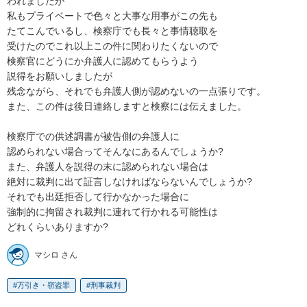
われましたが

私もプライベートで色々と大事な用事がこの先も

たてこんでいるし、検察庁でも長々と事情聴取を

受けたのでこれ以上この件に関わりたくないので

検察官にどうにか弁護人に認めてもらうよう

説得をお願いしましたが

残念ながら、それでも弁護人側が認めないの一点張りです。

また、この件は後日連絡しますと検察には伝えました。

検察庁での供述調書が被告側の弁護人に

認められない場合ってそんなにあるんでしょうか?

また、弁護人を説得の末に認められない場合は

絶対に裁判に出て証言しなければならないんでしょうか?

それでも出廷拒否して行かなかった場合に

強制的に拘留され裁判に連れて行かれる可能性は

どれくらいありますか?
マシロ さん
万引き・窃盗罪
刑事裁判