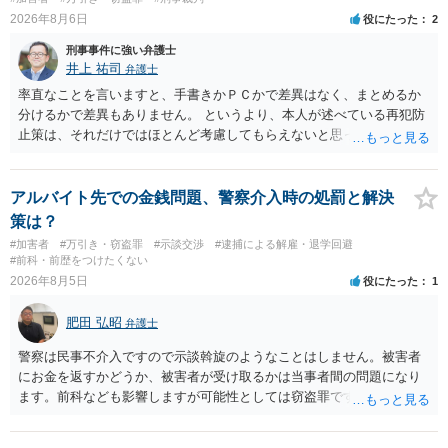
2026年8月6日
役にたった
2
刑事事件に強い弁護士
井上 祐司
弁護士
率直なことを言いますと、手書きかＰＣかで差異はなく、まとめるか
分けるかで差異もありません。 というより、本人が述べている再犯防
止策は、それだけではほとんど考慮してもらえないと思った方が良い
です。 提出するのであれば、 ・具体的に自身が受けているプログラム
やカウンセリング・治療の内容 ・利用している再犯防止策（例えば保
護観察所と連携した職業支援の内容や具体的な就労・監督状況） ・監
アルバイト先での金銭問題、警察介入時の処罰と解決
督者の証言 など、証拠で担保された客観性と実現可能性があるもので
策は？
なければあまり意味がありません。 もともと執行猶予が狙える事案で
#加害者
#万引き・窃盗罪
#示談交渉
#逮捕による解雇・退学回避
あれば本人の反省の言葉だけで十分であり、実刑となるか微妙な事案
#前科・前歴をつけたくない
では、本人が再発防止策をいくら述べてもほとんど効果は望めないと
2026年8月5日
役にたった
1
いうのが実感です。
肥田 弘昭
弁護士
警察は民事不介入ですので示談斡旋のようなことはしません。被害者
にお金を返すかどうか、被害者が受け取るかは当事者間の問題になり
ます。前科なども影響しますが可能性としては窃盗罪ですので、逮捕
勾留や略式起訴などの可能性もあります。ご参考にしてください。