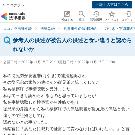
弁護士の方はこちら
ココナラへ
投稿する
探す
閲覧履歴
マイリスト
ログイン
ココナラ法律相談
法律Q&A
刑事事件の法律Q&A
万引き・窃盗罪の法
参考人の供述が被告人の供述と食い違うと認めら
れないか
公開日時：
2022年11月15日 21:13
更新日時：
2022年11月17日 11:30
私の従兄弟が窃盗罪(万引き)で逮捕起訴され

その従兄弟の家族の他にその従兄弟と親しくしてた

私も検察庁で事情聴取を受けました。

私はてっきり認められるものと思っていましたが

私を事情聴取した検察官から連絡があり

従兄弟の弁護人から私の検察庁での供述調書が従兄弟の供述と食い
違うので証拠としては

認めないとの事でした。

検察官に「あなたに裁判で証言して貰わなければいけない。」と言