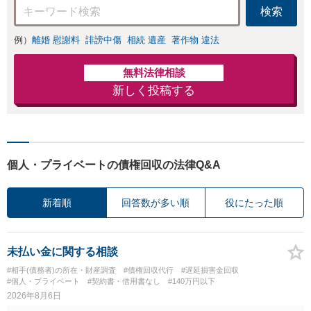
検索
例）
離婚 慰謝料
誹謗中傷
相続 遺産
著作物 違法
無料法律相談
新しく投稿する
個人・プライベートの債権回収の法律Q&A
新着順
回答数が多い順
役にたった順
未払い金に関する相談
#相手(債務者)の所在・財産調査
#債権回収代行
#遅延損害金回収
#個人・プライベート
#契約書・借用書なし
#140万円以下
2026年8月6日