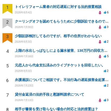
1
トイレリフォーム業者の対応遅延に対する法的措置相談
6
2026年8月4日
2
クーリングオフを認めてもらうために少額訴訟できるのでしょうか。
3
2026年7月30日
3
少額訟訴検討してるのですが、相手の住所がわからない
2
2026年8月3日
4
上階の水出しっぱなしによる漏水被害、130万円の回収方法を相談したい
5
2026年7月16日
5
元恋人から代金支払済みのライブチケットを回収したい。
2
2026年8月3日
6
弁護過誤についてご相談です。不法行為の遅延損害金起算日について。
2
2026年7月23日
7
貸付金返済の法的手段と慰謝料請求について
3
2026年7月13日
8
相手が書留を受け取らない場合の対応と法的措置は？