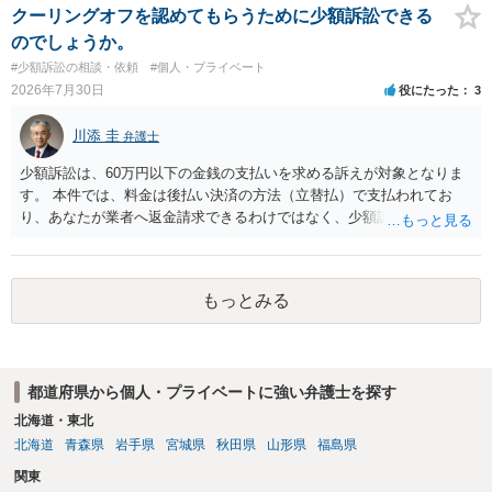
も付随していたことを無視することができません。こちらを重視すれ
クーリングオフを認めてもらうために少額訴訟できる
ば、交際を終了させたことにより「一緒に行く」という結果の実現に
のでしょうか。
重大な障害が発生しており、当然にチケットを引き渡すべきといえる
#少額訴訟の相談・依頼
#個人・プライベート
かは微妙であり、むしろ返金すべきとするのが当事者の合理的意思に
2026年7月30日
役にたった
3
合致するのではないか、という判断に傾くことになると思います。 例
えば、当該チケットが座席指定である場合、交際を解消した2人が当日
川添 圭
弁護士
隣り合わせになることは避けたいという心理が働くことも無理からぬ
ところです。一方、チケットがエリア指定のアリーナ席であれば隣り
少額訴訟は、60万円以下の金銭の支払いを求める訴えが対象となりま
合わせにならずに済むかもしれませんし、そのチケットが入手困難で
す。 本件では、料金は後払い決済の方法（立替払）で支払われてお
あったり特別席であったりすれば、判断は変わってくるかもしれませ
り、あなたが業者へ返金請求できるわけではなく、少額訴訟は使えな
ん。当該チケットがチケット転売防止法に規定する特定興行入場券に
いと思われます。 当該事業者と後払い決済業者を被告として債務不存
該当し、券面上使用者が指定されている場合には、チケット引渡し以
在確認請求訴訟を提起することも考えられますが、まずは後払い決済
外に選択肢がない場合もあるでしょう。 このように、本件の紛争は、
業者へ（原契約のクーリング・オフの証拠の写しとともに）支払拒絶
法的には「当事者の合理的意思」がどこにあるのかを追求した解決が
もっとみる
の通知書を送り、もし訴訟や支払督促を行ってきた場合には全面的に
必要になると思われます。なかなか難しい問題なので、弁護士によっ
争う、というやり方がベターではないかと思います。弁護士会の相談
ても回答は異なるかもしれません。
センター等で、消費者問題に強い弁護士（消費者保護委員会に所属し
ているなど）へ相談されることをお勧めします。
都道府県から個人・プライベートに強い弁護士を探す
北海道・東北
北海道
青森県
岩手県
宮城県
秋田県
山形県
福島県
関東