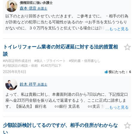
債権回収に強い弁護士
森本 偲音
弁護士
以下のとおり回答させていただきます。 ご参考までに。 ・相手の行為
が詐欺などの犯罪に当たる可能性があるのか ⇒お手当を支払うつもり
がないのに、３０万円を支払うと伝えている場合には詐欺罪に該当す
る可能性があります。 ・未払い金を回収するためにどのような法的手
段が取れるのか ⇒契約に基づく履行請求として３０万円を請求するこ
とが考えられますが、 パパ活の契約は、売春防止法に抵触する契約
トイレリフォーム業者の対応遅延に対する法的措置相
であるため、公序良俗に反する契約として 民法上無効（民法９０
談
条）となるため、相手方に請求できない可能性が高いです。 ・相手の
#内容証明作成送付
#個人・プライベート
#契約書・借用書なし
氏名や住所が分からない状態でも対応可能なのか ⇒訴訟等の裁判上の
#少額訴訟の相談・依頼
#140万円以下
手続を利用する場合には、原則として相手方の住所・氏名を把握して
2026年8月4日
役にたった
6
いる必要があります。
鈴木 祥平
弁護士
よって、私は貴殿に対し、本書面到達の日から7日以内に、下記指定口
座へ金23万円全額を振り込んで返還するよう、ここに正式に請求しま
す。 【振込先】 銀行名 ○○銀行 支店名 ○○支店 預金種別 普通
口座番号 ○○○○○○○ 口座名義 ○○○○ 万一、上記期限までに返金がな
されない場合には、貴殿には任意に返金する意思がないものと判断
し、やむを得ず、返還金23万円及びこれに対する遅延損害金の支払い
少額訟訴検討してるのですが、相手の住所がわからな
を求める民事訴訟、支払督促その他必要な法的手続を直ちに講じま
い