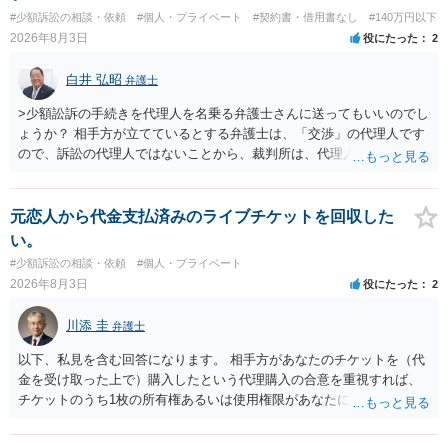
す。 その際には、訴訟に要する費用その他法令上認められる金員につ
#少額訴訟の相談・依頼
#個人・プライベート
#契約書・借用書なし
#140万円以下
いても併せて請求する予定ですので、あらかじめ申し添えます。 本件
2026年8月3日
役にたった
2
は、貴殿自らが契約を解約したことによって生じた返還義務の履行を
求めるものにすぎません。貴殿の仕入先との取引関係や返金時期など
白井 弘昭
弁護士
の内部事情は、私に対する返還義務の発生や履行時期には何ら影響を
及ぼすものではありません。 これ以上、本件の解決を不必要に遅延さ
>少額訟訴の手続きを代理人を名乗る弁護士さんに送ってもいいのでし
せることなく、誠意をもって速やかに返金手続を履行されるよう、強
ょうか？ 相手方が立てているとする弁護士は、「交渉」の代理人です
く求めます。 以上
ので、訴訟の代理人ではないことから、裁判所は、代理人宛ての訴状
を受け取ることは無いと思われます。 なお、交渉段階で代理人が就い
ている場合は、相手方（被告）の住所で訴状を作成提出し、裁判所に
代理人が就いていたことを知らせると（訴状の記載内容から明らかな
元恋人から代金支払済みのライブチケットを回収した
場合も）、裁判所が当該代理人弁護士に事前連絡し、引き続き訴訟も
い。
受任するかを聞いたうえで、受任の意志が明らかになったところで、
#少額訴訟の相談・依頼
#個人・プライベート
直接被告に送達するのではなく、代理人に訴状の受領を促すこともあ
2026年8月3日
役にたった
2
ります。 ラインのやり取りでしか証拠がないと、実際の本人性が明ら
かではありません。もちろん弁護士（２０万円の請求で代理人弁護士
川添 圭
弁護士
に委任するかも疑わしいのですが）も住所は明らかにしないでしょ
う。 何か本人を示す事実（振込先などの情報）から、相手の住所等の
以下、私見を含む回答になります。 相手方があなたのチケットを（代
情報を割り出していくしかないように思えます。 以上、ご参考まで。
金を受け取った上で）購入したという代理購入の合意を重視すれば、
チケットのうち1枚の所有権あるいは使用権限があなたにあり、チケッ
トの引渡しを求める権利があるという主張が認められやすいといえま
す。 一方、このチケット購入には「相手方と一緒に行く」という合意