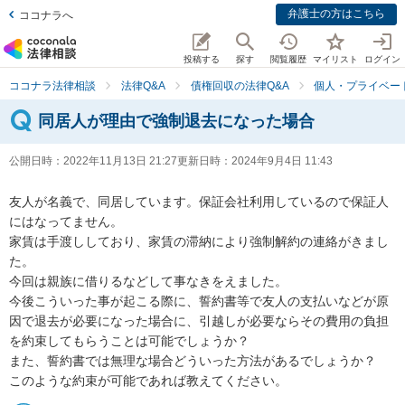
弁護士の方はこちら
ココナラへ
投稿する
探す
閲覧履歴
マイリスト
ログイン
ココナラ法律相談
法律Q&A
債権回収の法律Q&A
個人・プライベー
同居人が理由で強制退去になった場合
公開日時：
2022年11月13日 21:27
更新日時：
2024年9月4日 11:43
友人が名義で、同居しています。保証会社利用しているので保証人
にはなってません。

家賃は手渡ししており、家賃の滞納により強制解約の連絡がきまし
た。

今回は親族に借りるなどして事なきをえました。

今後こういった事が起こる際に、誓約書等で友人の支払いなどが原
因で退去が必要になった場合に、引越しが必要ならその費用の負担
を約束してもらうことは可能でしょうか？

また、誓約書では無理な場合どういった方法があるでしょうか？

このような約束が可能であれば教えてください。