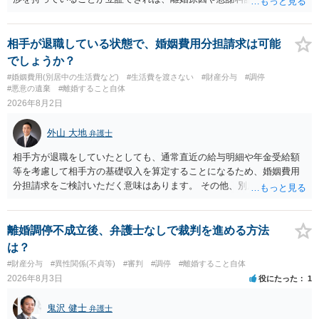
る上で重要な事情となります。特に、数年間にわたって特定の相手と
性的関係を継続しているのであれば、その期間や回数が分かる資料は
できるだけ保存しておくことをお勧めいたします。 他方、「夫に不貞
相手が退職している状態で、婚姻費用分担請求は可能
がある＝財産分与でも多くもらえる」「当然に親権を取得できる」と
でしょうか？
いう関係にはありません。まず、財産分与は、基本的には夫婦が婚姻
#婚姻費用(別居中の生活費など)
#生活費を渡さない
#財産分与
#調停
中に形成した財産を清算する制度ですので、不貞行為の有無とは別
#悪意の遺棄
#離婚すること自体
に、預貯金、不動産、保険、退職金等の資料を確保しておくことが重
2026年8月2日
要です。また、子の親権については、夫婦間の責任問題とは別に、
「どのような形がお子様の利益になるか」という観点です。そのた
外山 大地
弁護士
め、未就学のお子様について貴方が主として養育しているのであれ
ば、保育園等への送迎、食事・入浴・寝かしつけ等の日常的な育児、
相手方が退職をしていたとしても、通常直近の給与明細や年金受給額
通院や予防接種への対応、保育園との連絡、夫婦それぞれの勤務状
等を考慮して相手方の基礎収入を算定することになるため、婚姻費用
況、別居後にどのような養育環境を用意できるかといった、これまで
分担請求をご検討いただく意味はあります。 その他、別居の経緯、質
の監護実績や今後の生活状況について整理しておくとよいでしょう。
問者様の年収、監護されているお子様がいるかといった事情をふまえ
養育費については、離婚後も父母双方がそれぞれの収入に応じて負担
て、ご検討いただくのが良いかと思います。
するのが原則となります。
離婚調停不成立後、弁護士なしで裁判を進める方法
は？
#財産分与
#異性関係(不貞等)
#審判
#調停
#離婚すること自体
2026年8月3日
役にたった
1
鬼沢 健士
弁護士