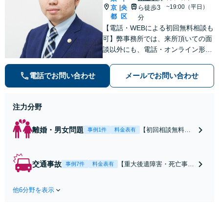
~19:00（平日）
京
央
ら徒歩3
|
都
区
分
【電話・WEBによる初回無料相談も
可】弊事務所では、来所頂いての面
談以外にも、電話・オンライン形式
での初回無料相談も実施中。すぐに
弁護士にご相談頂くことで、今のご
電話でお問い合わせ
メールでお問い合わせ
不安が和らぐとともに、問題解決の
ために前に進むことができます。
注力分野
離婚・男女問題
【初回相談無料】
事例1件
料金表有
【電話・オンライ
ン相談対応】あな
たにとって有利な
交通事故
【重大後遺障害・死亡事案
事例7件
料金表有
条件で離婚ができ
などの実績多数】「被害者
るよう、経験豊富
救済を第一に」一日でも早
な弁護士が多角的
他6分野を表示
く日常を取り戻せるよう、
な視点でアドバイ
私が力になります【初回相
ス「親権・監護
談無料】【電話・オンライ
権・面会交流に実