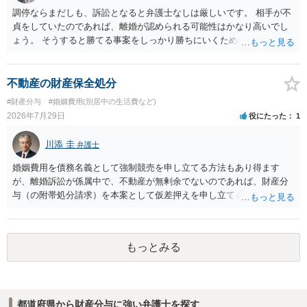
調停ならまだしも、訴訟となると弁護士なしは厳しいです。 相手が不
貞をしていたのであれば、離婚が認められる可能性はかなり高いでし
ょう。 そうすると勝てる事案をしっかり勝ちにいくためにも弁護士委
任を強くおすすめします。
不動産の財産保全処分
#財産分与
#婚姻費用(別居中の生活費など)
2026年7月29日
役にたった
1
川添 圭
弁護士
婚姻費用を債務名義として強制競売を申し立てる方法もあり得ます
が、離婚訴訟が係属中で、不動産が無剰余でないのであれば、財産分
与（の附帯処分請求）を本案として仮差押えを申し立てる（法的には
審判前保全処分の扱いになるので管轄は家庭裁判所）という方法も考
えられます。弁護士へ依頼しているのであれば、担当弁護士とよく相
談してください。
もっとみる
都道府県から財産分与に強い弁護士を探す