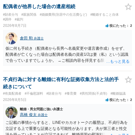
配偶者が他界した場合の遺産相続
#財産分与
#親族関係
#婚姻費用(別居中の生活費など)
#離婚すること自体
#調停
#裁判
2026年8月7日
役にたった
2
倉田 勲
弁護士
仮に何も手続き（配偶者から長男へ名義変更や遺言書作成）をせず、
配偶者が亡くなった場合は配偶者名義の資産1/2は妻（私）という認識
で合っていますでしょうか。 →ご相談内容を拝見する限りでは、その
認識で合ってはいます。 なお、逆に１/２しか権利がないため、自宅を
完全に所有する場合は、他の相続人に対して自宅の評価額の１/２の代
償金の支払いが必要になります。
不貞行為に対する離婚に有利な証拠収集方法と法的手
続きについて
#有責配偶者
#不倫慰謝料
#財産分与
#養育費
#異性関係(不貞等)
#離婚協議
2026年8月5日
役にたった
2
離婚・男女問題に強い弁護士
髙橋 俊太
弁護士
ご記載の事情からすると、LINEやカカオトークの履歴は、不貞行為を
立証する上で重要な証拠となる可能性があります。夫が第三者と性交
渉を持っていることが立証できれば、離婚原因や慰謝料請求を検討す