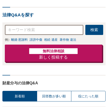
ン相談対応】「スピード対
績あり」子の引渡
応・納得できる解決を」
し・認知・親子関
「刑事裁判のニーズにも対
係不存在確認など
法律Q&Aを探す
応」【休日・夜間相談可】
もご相談下さい
【子連れ相談可】
検索
例）
離婚 慰謝料
誹謗中傷
相続 遺産
著作物 違法
無料法律相談
新しく投稿する
財産分与の法律Q&A
新着順
回答数が多い順
役にたった順