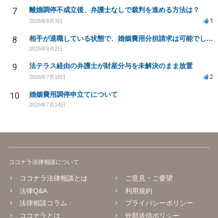
7
離婚調停不成立後、弁護士なしで裁判を進める方法は？
1
2026年8月3日
8
相手が退職している状態で、婚姻費用分担請求は可能でしょうか？
2026年8月2日
9
法テラス経由の弁護士が財産分与を未解決のまま放置
2
2026年7月18日
10
婚姻費用調停申立てについて
2026年7月14日
ココナラ法律相談について
ココナラ法律相談とは
ご意見・ご要望
法律Q&A
利用規約
法律相談コラム
プライバシーポリシー
ココナラとは
外部送信ポリシー