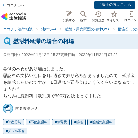
弁護士の方はこちら
ココナラへ
投稿する
探す
閲覧履歴
マイリスト
ログイン
ココナラ法律相談
法律Q&A
離婚・男女問題の法律Q&A
財産分与の
慰謝料延滞の場合の相場
公開日時：
2022年11月12日 15:27
更新日時：
2022年11月24日 07:23
妻側の不貞があり離婚しました。

慰謝料の支払い期日を1日過ぎて振り込みがありましたので、延滞金
を請求したいのですが、1日遅れた延滞金はいくらくらいになるでし
ょうか？

ちなみに慰謝料は裁判所で300万と決まってました
匿名希望 さん
財産分与
不倫慰謝料
養育費
親権
離婚の慰謝料
ダブル不倫