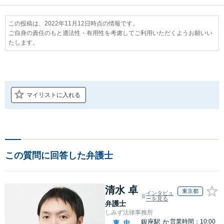
この投稿は、2022年11月12日時点の情報です。
ご自身の責任のもと適法性・有用性を考慮してご利用いただくようお願いい
たします。
マイリストに入れる
この質問に回答した弁護士
清水 卓
東京都
インタビュ
ーを見る
弁護士
しみず法律事務所
銀座駅
か
営業時間：10:00
東
中