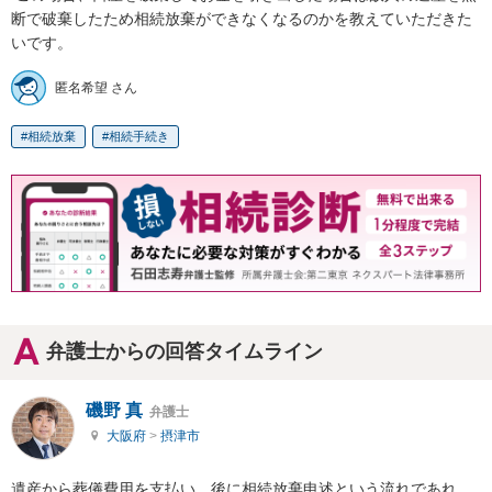
断で破棄したため相続放棄ができなくなるのかを教えていただきた
いです。
匿名希望 さん
相続放棄
相続手続き
弁護士からの回答タイムライン
磯野 真
弁護士
大阪府
>
摂津市
遺産から葬儀費用を支払い、後に相続放棄申述という流れであれ