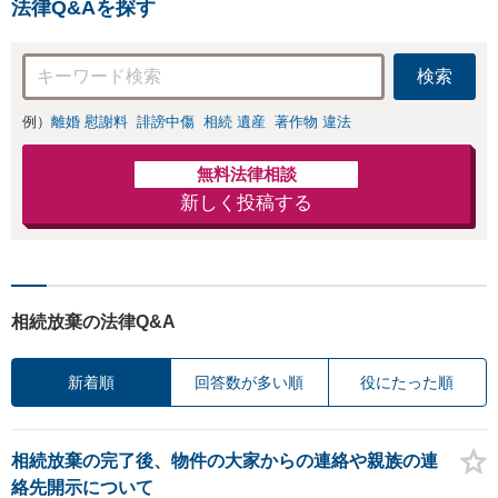
法律Q&Aを探す
など。顧問契約も可【オン
ライン面談】【千里丘駅5
分】
検索
例）
離婚 慰謝料
誹謗中傷
相続 遺産
著作物 違法
無料法律相談
新しく投稿する
相続放棄の法律Q&A
新着順
回答数が多い順
役にたった順
相続放棄の完了後、物件の大家からの連絡や親族の連
絡先開示について