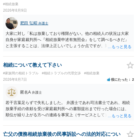
#相続放棄
2026年8月9日
肥田 弘昭
弁護士
大家に対し「私は放棄しており権限がない。他の相続人の状況は大家
自身が家庭裁判所へ『相続放棄申述有無照会』をして調べるべきだ」
と主張することは、法律上正しいでしょうか点ですが、対応としては
法律的に正しいです。他の相続人の個人情報ですので安易に話をする
のは危険であること、利害関係人の大家としては、相続人を調査し
て、相続の有無や相続するのであれば退去等の話をその者とするのが
相続について教えて下さい
筋だからです。ご参考にしてください。
#家族間の相続トラブル
#相続トラブルの代理交渉
#相続放棄
2026年8月7日
役にたった
2
匿名A
弁護士
若干言葉足らずで失礼しました。 弁護士であれ司法書士であれ、相続
放棄手続の依頼を受け家庭裁判所への書類提出まで行った場合には、
順位が繰り上がる方への連絡を事実上（サービスとして）行うことは
あります。その「連絡」だけを弁護士が業務としてお受けすることは
できない、という意味でした。
亡父の債務相続放棄後の民事訴訟への法的対応につい