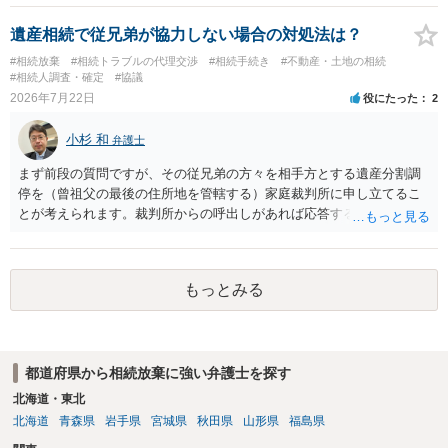
です。 ただ、弁護士に払う手数料とは別に戸籍の用意に一定の実費が
かかることになりますので、その費用も支払うべきものとして頭に置
遺産相続で従兄弟が協力しない場合の対処法は？
いておいてください。 話を元に戻して、弁護士に対する手数料です
#相続放棄
#相続トラブルの代理交渉
#相続手続き
#不動産・土地の相続
が、旦那様の収入や財産にもよりますが、法テラスに御連絡なさって
#相続人調査・確定
#協議
弁護士との相談を予約して受任してもらうのが一番安上がりでしょ
2026年7月22日
役にたった
2
う。数万円でやってくれるはずです。 ただ、法テラスは予約が取りづ
らい（希望者が多く予約できてもしばらく先になる）ようですので、
小杉 和
弁護士
比較的短い熟慮期間のことを考えると、来週早々すぐにでも御連絡す
る方が良いでしょう。 もし法テラスが御利用になれない、あるいは時
まず前段の質問ですが、その従兄弟の方々を相手方とする遺産分割調
間がない等であれば、相続を取扱分野としている弁護士を適宜探し
停を（曾祖父の最後の住所地を管轄する）家庭裁判所に申し立てるこ
（WEB等で）、問い合わせてみることです。相続を扱う弁護士でも相
とが考えられます。裁判所からの呼出しがあれば応答する可能性がま
続放棄は比較的安価な手数料でのお仕事になるのであまり前向きに受
だあるのではないでしょうか。 後段の質問については、相続放棄は可
けてくれないところもあるようです。 複数の法律事務所に聞いて（相
能と思われます。時間が思った以上にないので必要書類をてきぱきと
見積もりをとって）、一番安いところでやってもらうことに決めれ
揃える必要があります。その点是非御注意ください。
もっとみる
ば、キューちゃんママさんの御希望をかなえることができるのではな
いでしょうか。 あるいは相続放棄であれば御自分でできなくもないと
は思います。その場合、かかるのは戸籍等の取得費用と印紙代だけと
なります。家庭裁判所のサイトから用紙を取得すると共に必要な書類
を確認し、印紙と共に家庭裁判所に提出して相続放棄申述受理通知書
都道府県から相続放棄に強い弁護士を探す
を待つという流れになります。
北海道・東北
北海道
青森県
岩手県
宮城県
秋田県
山形県
福島県