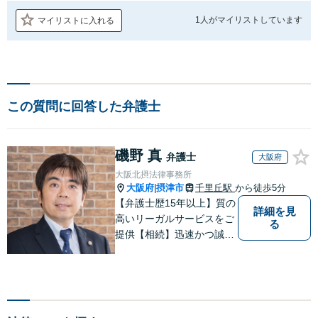
1人が
マイリストしています
マイリストに入れる
この質問に回答した弁護士
磯野 真
弁護士
大阪府
大阪北摂法律事務所
大阪府
摂津市
千里丘駅
から徒歩5分
|
【弁護士歴15年以上】質の
詳細を見
高いリーガルサービスをご
る
提供【相続】迅速かつ誠実
丁寧な対応で複雑な遺産分
割もスムーズに解決【企業
法務】業界業種問わず対応
可能！契約書作成／企業間
トラブル／問題社員の対応