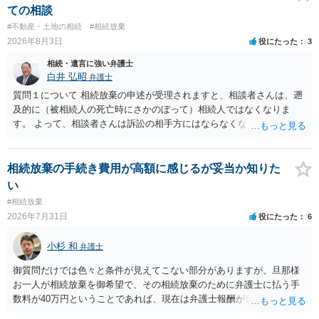
ての相談
#不動産・土地の相続
#相続放棄
2026年8月3日
役にたった
3
相続・遺言に強い弁護士
白井 弘昭
弁護士
質問１について 相続放棄の申述が受理されますと、相談者さんは、遡
及的に（被相続人の死亡時にさかのぼって）相続人ではなくなりま
す。 よって、相談者さんは訴訟の相手方にはならなくなるので（明け
渡し請求の対象ではなくなるので）請求棄却となります。 相続放棄受
理証明を家庭裁判所で取得し、コピーを答弁書に添えて裁判所に提出
してください。 質問２について 請求棄却を求める答弁書を提出すれ
相続放棄の手続き費用が高額に感じるが妥当か知りた
ば、第１回期日は出席する必要がありません。その日は差支え（用事
い
があり出席できない）との記載で十分です。 質問３について 弁護士で
#相続放棄
はないので、ｍｉｎｔｓでの提出の必要は無いと思います。郵送（期
2026年7月31日
役にたった
6
限までに届けばよい）で十分です。 詳細は、書面記載の裁判所書記官
にお問い合わせください。 以上、ご参考まで。
小杉 和
弁護士
御質問だけでは色々と条件が見えてこない部分がありますが、旦那様
お一人が相続放棄を御希望で、その相続放棄のために弁護士に払う手
数料が40万円ということであれば、現在は弁護士報酬が自由化されて
いるとはいえ、相当高額という印象です。私のところではその4分の1