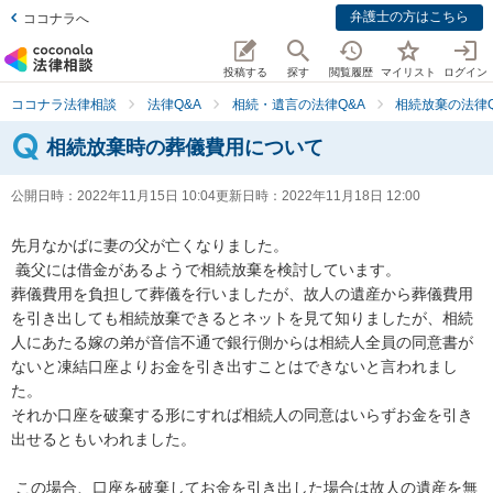
弁護士の方はこちら
ココナラへ
投稿する
探す
閲覧履歴
マイリスト
ログイン
ココナラ法律相談
法律Q&A
相続・遺言の法律Q&A
相続放棄の法律Q
相続放棄時の葬儀費用について
公開日時：
2022年11月15日 10:04
更新日時：
2022年11月18日 12:00
先月なかばに妻の父が亡くなりました。

 義父には借金があるようで相続放棄を検討しています。 

葬儀費用を負担して葬儀を行いましたが、故人の遺産から葬儀費用
を引き出しても相続放棄できるとネットを見て知りましたが、相続
人にあたる嫁の弟が音信不通で銀行側からは相続人全員の同意書が
ないと凍結口座よりお金を引き出すことはできないと言われまし
た。 

それか口座を破棄する形にすれば相続人の同意はいらずお金を引き
出せるともいわれました。 

 この場合、口座を破棄してお金を引き出した場合は故人の遺産を無