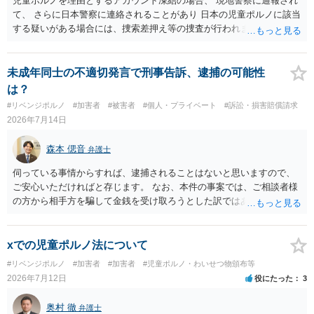
児童ポルノを理由とするアカウント凍結の場合、 現地警察に通報され
て、 さらに日本警察に連絡されることがあり 日本の児童ポルノに該当
する疑いがある場合には、捜索差押え等の捜査が行われます。 実際に
捜索された人もいますので、 対応については、弁護士に直接相談して
ください。
未成年同士の不適切発言で刑事告訴、逮捕の可能性
は？
#リベンジポルノ
#加害者
#被害者
#個人・プライベート
#訴訟・損害賠償請求
2026年7月14日
森本 偲音
弁護士
伺っている事情からすれば、逮捕されることはないと思いますので、
ご安心いただければと存じます。 なお、本件の事案では、ご相談者様
の方から相手方を騙して金銭を受け取ろうとした訳ではありませんの
で、詐欺罪が 成立する余地はないと考えます。 以上ご参考までに。
xでの児童ポルノ法について
#リベンジポルノ
#加害者
#加害者
#児童ポルノ・わいせつ物頒布等
2026年7月12日
役にたった
3
奥村 徹
弁護士