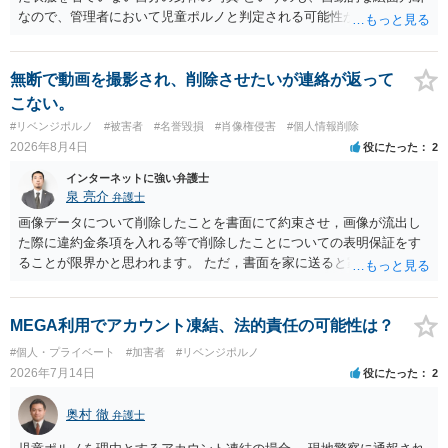
なので、管理者において児童ポルノと判定される可能性があります。
日本警察に連絡される可能性はあるでしょう。
無断で動画を撮影され、削除させたいが連絡が返って
こない。
#リベンジポルノ
#被害者
#名誉毀損
#肖像権侵害
#個人情報削除
2026年8月4日
役にたった
2
インターネットに強い弁護士
泉 亮介
弁護士
画像データについて削除したことを書面にて約束させ，画像が流出し
た際に違約金条項を入れる等で削除したことについての表明保証をす
ることが限界かと思われます。 ただ，書面を家に送ると家族に不貞行
為が発覚しご自身が慰謝料請求を受けるリスクがあるため，書面で削
除等を求めることは避けたほうが良いかと思われます。
MEGA利用でアカウント凍結、法的責任の可能性は？
#個人・プライベート
#加害者
#リベンジポルノ
2026年7月14日
役にたった
2
奥村 徹
弁護士