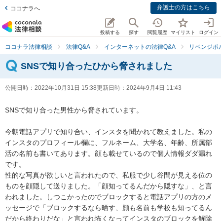
弁護士の方はこちら
ココナラへ
投稿する
探す
閲覧履歴
マイリスト
ログイン
ココナラ法律相談
法律Q&A
インターネットの法律Q&A
リベンジポ
SNSで知り合ったひから脅されました
公開日時：
2022年10月31日 15:38
更新日時：
2024年9月4日 11:43
SNSで知り合った男性から脅されています。

今朝電話アプリで知り合い、インスタを聞かれて教えました。私の
インスタのプロフィール欄に、フルネーム、大学名、年齢、所属部
活の名前も書いてあります。顔も載せているので個人情報ダダ漏れ
です。

性的な写真が欲しいと言われたので、私服で少し谷間が見える位の
ものを顔隠して送りました。「顔知ってるんだから隠すな」、と言
われました。しつこかったのでブロックすると電話アプリの方のメ
ッセージで「ブロックするなら晒す、顔も名前も学校も知ってるん
だから終わりだな」と言われ怖くなってインスタのブロックを解除