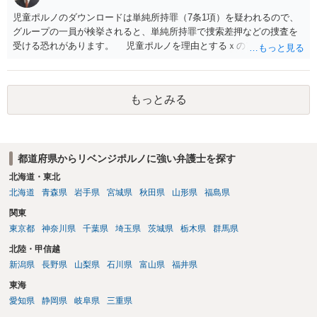
児童ポルノのダウンロードは単純所持罪（7条1項）を疑われるので、
グループの一員が検挙されると、単純所持罪で捜索差押などの捜査を
受ける恐れがあります。 児童ポルノを理由とするｘのアカウント凍
結は日本警察に通報されることがあって（確率はわかりませんが実例
は珍しくない）、これも捜索差押を受けるおそれがあります
もっとみる
都道府県からリベンジポルノに強い弁護士を探す
北海道・東北
北海道
青森県
岩手県
宮城県
秋田県
山形県
福島県
関東
東京都
神奈川県
千葉県
埼玉県
茨城県
栃木県
群馬県
北陸・甲信越
新潟県
長野県
山梨県
石川県
富山県
福井県
東海
愛知県
静岡県
岐阜県
三重県