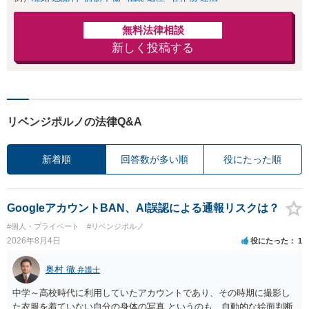
無料法律相談
新しく投稿する
リベンジポルノの法律Q&A
新着順
回答数が多い順
役にたった順
GoogleアカウントBAN、AI誤認による通報リスクは？
#個人・プライベート
#リベンジポルノ
2026年8月4日
役にたった
1
奥村 徹
弁護士
中学～高校時代に利用していたアカウントであり、その時期に撮影し
た衣服を着ていない自分の身体の写真 というのも、自動的な絵面判断