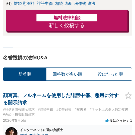
例）
離婚 慰謝料
誹謗中傷
相続 遺産
著作物 違法
無料法律相談
新しく投稿する
名誉毀損の法律Q&A
新着順
回答数が多い順
役にたった順
顔写真、フルネームを使用した誹謗中傷、悪用に対す
る開示請求
#発信者情報開示請求
#誹謗中傷
#名誉毀損
#被害者
#ネット上の個人特定被害
#訴訟・損害賠償請求
2026年8月5日
役にたった
1
インターネットに強い弁護士