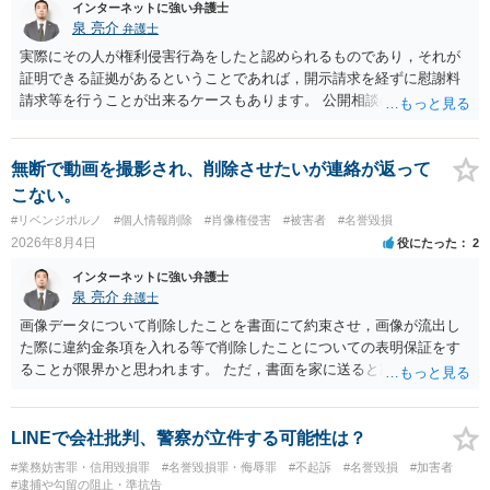
に入力したかも第三者にしられることはないので、個人や会社の特定
インターネットに強い弁護士
をせずに書き込んだことで（おそらく特定して書き込んだとして
泉 亮介
弁護士
も）、相談者さんが刑事民事の責任に問われることはないでしょう。
実際にその人が権利侵害行為をしたと認められるものであり，それが
私見ながらご参考まで。
証明できる証拠があるということであれば，開示請求を経ずに慰謝料
請求等を行うことが出来るケースもあります。 公開相談の場では回答
は難しいかと思われますので，お手持ちの証拠資料を持参の上弁護士
に個別に相談されると良いでしょう。
無断で動画を撮影され、削除させたいが連絡が返って
こない。
#リベンジポルノ
#個人情報削除
#肖像権侵害
#被害者
#名誉毀損
2026年8月4日
役にたった
2
インターネットに強い弁護士
泉 亮介
弁護士
画像データについて削除したことを書面にて約束させ，画像が流出し
た際に違約金条項を入れる等で削除したことについての表明保証をす
ることが限界かと思われます。 ただ，書面を家に送ると家族に不貞行
為が発覚しご自身が慰謝料請求を受けるリスクがあるため，書面で削
除等を求めることは避けたほうが良いかと思われます。
LINEで会社批判、警察が立件する可能性は？
#業務妨害罪・信用毀損罪
#名誉毀損罪・侮辱罪
#不起訴
#名誉毀損
#加害者
#逮捕や勾留の阻止・準抗告