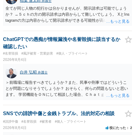
稲葉 進太郎
弁護士
全てが同じ人物の犯行かは分かりませんが、開示請求は可能でしょう
か？ →５ｃｈの方の開示請求は内容からして難しいでしょう。 XとIns
tagramの方は内容からして開示請求ができる可能性が高いでしょう。
ただ、アカウントが削除されていると開示請求は失敗する可能性が高
いでしょう。７月中にアカウントが削除されている場合、今から進め
ても失敗する可能性が高いように思われます。 相手を特定できた場
ChatGPTでの愚痴が情報漏洩や名誉毀損に該当するか
合、相手に全ての弁護士費用を負担させることは可能でしょうか？ →
確認したい
訴訟外の交渉で相手方が認めれば負担させることができるでしょう。
#名誉毀損
#風評被害・営業妨害
#個人・プライベート
訴訟で判決となった場合は、実際の弁護士費用が認められる場合と認
2026年8月4日
められない場合があり何ともいえないところでしょう。
白井 弘昭
弁護士
＞前職場に報告すべきでしょうか？また、民事や刑事ではどういうこ
とが問題になりそうでしょうか？ おそらく、何らの問題もないと思い
ます。 学習機能をＯＮにして相談した場合、Ｃｈａｔｇｐｔがｏｐｅ
ｎＡＩに相談内容を蓄積し、他の質問者への何らかの回答の際に参照
する可能性がありますが、個人名や会社名を特定していない限り、一
般論として抽象化されて回答に織り込まれる可能性が生じるにすぎま
SNSでの誹謗中傷と金銭トラブル、法的対応の相談
せんので、その情報自体が、秘密情報に当たるとは思えませんし、名
#誹謗中傷
#名誉毀損
#被害者
#個人・プライベート
誉棄損として、個人や会社に対する誹謗中傷の不特定多数への公開に
2026年8月4日
役にたった
2
当たるとも思われません。 もちろん、誰がその内容をｃｈａｔｇｐｔ