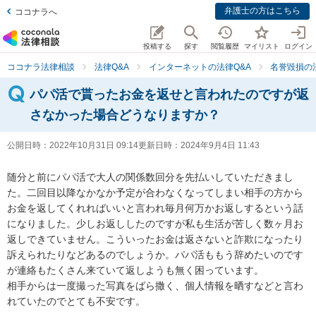
弁護士の方はこちら
ココナラへ
投稿する
探す
閲覧履歴
マイリスト
ログイン
ココナラ法律相談
法律Q&A
インターネットの法律Q&A
名誉毀損の
パパ活で貰ったお金を返せと言われたのですが返
さなかった場合どうなりますか？
公開日時：
2022年10月31日 09:14
更新日時：
2024年9月4日 11:43
随分と前にパパ活で大人の関係数回分を先払いしていただきまし
た。二回目以降なかなか予定が合わなくなってしまい相手の方から
お金を返してくれればいいと言われ毎月何万かお返しするという話
になりました。少しお返ししたのですが私も生活が苦しく数ヶ月お
返しできていません。こういったお金は返さないと詐欺になったり
訴えられたりなどあるのでしょうか。パパ活ももう辞めたいのです
が連絡もたくさん来ていて返しようも無く困っています。

相手からは一度撮った写真をばら撒く、個人情報を晒すなどと言わ
れていたのでとても不安です。