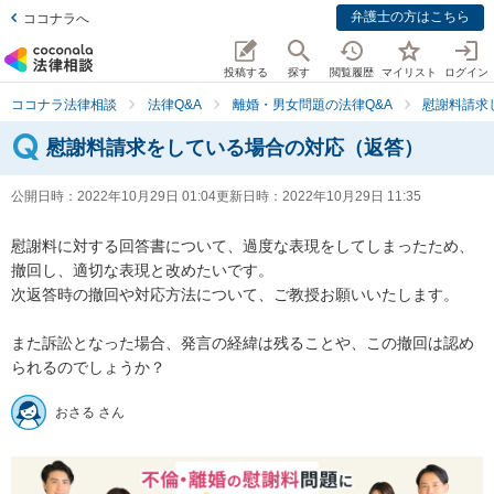
弁護士の方はこちら
ココナラへ
投稿する
探す
閲覧履歴
マイリスト
ログイン
ココナラ法律相談
法律Q&A
離婚・男女問題の法律Q&A
慰謝料請求
慰謝料請求をしている場合の対応（返答）
公開日時：
2022年10月29日 01:04
更新日時：
2022年10月29日 11:35
慰謝料に対する回答書について、過度な表現をしてしまったため、
撤回し、適切な表現と改めたいです。

次返答時の撤回や対応方法について、ご教授お願いいたします。

また訴訟となった場合、発言の経緯は残ることや、この撤回は認め
られるのでしょうか？
おさる さん