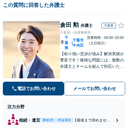
この質問に回答した弁護士
倉田 勲
弁護士
千葉県
千葉第一法律事務所
千
営業時間：09:00~20:00
千葉市
葉
|
（土日祝日）
中央区
県
【粘り強い交渉が強み】解決実績が
豊富です！複雑な問題には、複数の
弁護士とチームを組んで対応いたし
ます。【安心・分かりやすい料金体
系】些細なお悩みにも、丁寧に寄り
添い、不安を軽減します。まずはお
電話でお問い合わせ
メールでお問い合わせ
気軽にご相談ください。
注力分野
相続・遺言
【最後まで諦めませ
事例1件
料金表有
ん】親族間の交渉、複