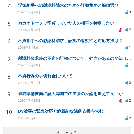
4
浮気相手への慰謝料請求のための証拠集めと探偵選び
3
2026年7月26日
5
カカオトークで不貞していた夫の相手を特定したい
2
2026年7月20日
6
不貞相手への慰謝料請求、証拠の有効性と対応方法は？
1
2026年8月5日
7
慰謝料請求時の不定の証拠について。効力があるのか知りたい。
1
2026年7月29日
8
不貞行為の手切れ金について
3
2026年7月21日
9
最終準備書面に証人尋問での主張の反論を加えて良いか
2
2026年7月15日
10
DV被害の緊急対応と継続的な法的支援を求む
2
2026年8月4日
もっと見る