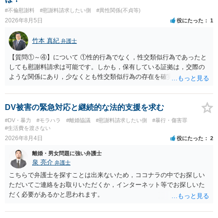
談してみてはいかがでしょうか。 以上、ご参考まで。
#不倫慰謝料
#慰謝料請求したい側
#異性関係(不貞等)
2026年8月5日
役にたった
1
竹本 真紀
弁護士
【質問①～④】について ①性的行為でなく，性交類似行為であったと
しても慰謝料請求は可能です。しかも，保有している証拠は，交際の
ような関係にあり，少なくとも性交類似行為の存在を確実に証明でき
るものです（裏を返せば，証拠で認められる範囲でしか認めていない
ことを窺わせるものです。）。ですから，慰謝料請求を進めることで
よいと思います。 ただ．慰謝料額については，婚姻破綻に至っていな
DV被害の緊急対応と継続的な法的支援を求む
いとして，この点を考慮されることになるかもしれません。 ②夫との
#DV・暴力
#モラハラ
#離婚協議
#慰謝料請求したい側
#暴行・傷害罪
今後のことを考えて書いてもらうか否かを検討するのがよいと思いま
#生活費を渡さない
す。今ある証拠以上のことを証明（証明力を強めることも含む）でき
2026年8月4日
役にたった
2
るのであれば，前向きに検討を進めるという考え方でもよいでしょ
離婚・男女問題に強い弁護士
う。慰謝料請求としては証拠として使えることが前提であり，その価
泉 亮介
弁護士
値と夫との関係との均衡のように思います。 ③行政書士に委任をして
いるのであれば，どのような内容の委任なのか不明ですが，その行政
こちらで弁護士を探すことは出来ないため，ココナラの中でお探しい
書士との協議になると思います。請求するか，訴訟にするか，その点
ただいてご連絡をお取りいただくか，インターネット等でお探しいた
の見極めや，相手方は性交類似行為は認めているのか，それさえも否
だく必要があるかと思われます。
定しているのかによって，考え方・進め方は変わってくると思いま
す。 ④性交類似行為を認めているにもかかわらず支払を拒否するので