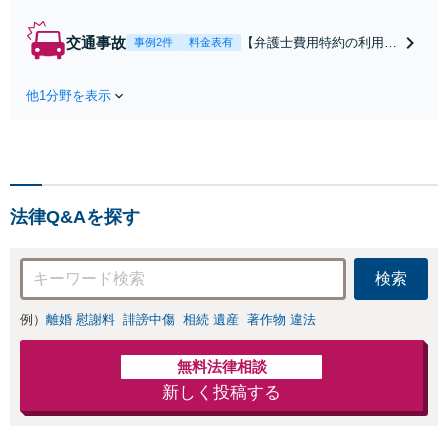
雑な手続き、全て対応
します！不利な条件で
交通事故
【弁護士費用特約の利用＆
事例2件
料金表有
合意してしまう前にご
Zoom相談可】【死亡・骨
相談ください。【土
折・後遺障害・むち打ち
地・不動産】長期化し
他1分野を表示
等】交通事故でご家族がな
ている問題もできる限
くなってしまった方やお怪
り円滑な交渉へと導き
我された方はまずご相談く
ます。事業承継／相続
ださい。ご自身での対応で
放棄も対応可能。【JR
は損をしてしまうかもしれ
千葉駅近く】駐車場あ
ません。代わりに交渉・手
り
法律Q&Aを探す
続きをし、負担を軽減。
検索
例）
離婚 慰謝料
誹謗中傷
相続 遺産
著作物 違法
無料法律相談
新しく投稿する