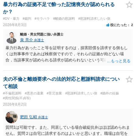
あれば，本人（行政書士でも同じだと思います。）への対応ではあま
暴力行為の証拠不足で酔った記憶喪失が認められる
り変わらないように思います。減額で折り合えるなら本人様の交渉で
か？
もよいように思いますが，ゼロかどうかの観点であれば，訴訟に進む
#DV・暴力
#裁判
#モラハラ
#離婚の慰謝料
#慰謝料請求したい側
しかなくなるようにも思います。そうしますと，お近くの弁護士に相
2026年8月3日
役にたった
2
談して進めることを検討した方がよいようにも思います。
離婚・男女問題に強い弁護士
泉 亮介
弁護士
暴力行為があったこと等を証明するのは，損害賠償を請求する側もし
くは刑事事件であれば検察側ですので，それらの証拠が殆どない場
合，当該事実が認められる請求が認められないという可能性はあるで
しょう。
夫の不倫と離婚要求への法的対応と慰謝料請求につい
て相談
#不倫慰謝料
#悪意の遺棄
#育児放棄
#慰謝料請求したい側
#婚外の妊娠
#異性関係(不貞等)
2026年8月2日
肥田 弘昭
弁護士
質問1は可能です。また、同居している場合破綻抗弁はほぼ認められま
せん。質問２は自宅に請求するのはよいかと思います。職場は自宅を