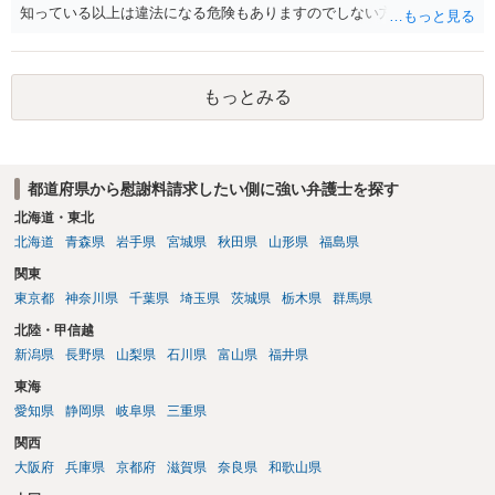
知っている以上は違法になる危険もありますのでしない方が良いで
す。質問３は可能かと思います。質問４は悪意の遺棄などに該当する
かと思います。有責配偶者ですので相手方からの離婚は拒否しても仮
に訴訟されても法的に成立しません。質問５は認知すると養育費支払
もっとみる
い、相続権が発生します。合意があれば法的に可能ですが法律で強制
することはできません。質問６は可能です。質問７は不貞行為の写真
データ（ハメ撮り）、第三者撮影の腕組み写真、夫の自白録音まであ
るのであれば十分かと思います。ご参考にしてください。
都道府県から慰謝料請求したい側に強い弁護士を探す
北海道・東北
北海道
青森県
岩手県
宮城県
秋田県
山形県
福島県
関東
東京都
神奈川県
千葉県
埼玉県
茨城県
栃木県
群馬県
北陸・甲信越
新潟県
長野県
山梨県
石川県
富山県
福井県
東海
愛知県
静岡県
岐阜県
三重県
関西
大阪府
兵庫県
京都府
滋賀県
奈良県
和歌山県