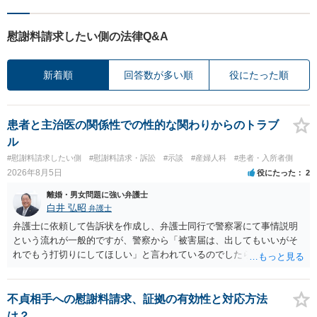
慰謝料請求したい側の法律Q&A
新着順
回答数が多い順
役にたった順
患者と主治医の関係性での性的な関わりからのトラブ
ル
#慰謝料請求したい側
#慰謝料請求・訴訟
#示談
#産婦人科
#患者・入所者側
2026年8月5日
役にたった
2
離婚・男女問題に強い弁護士
白井 弘昭
弁護士
弁護士に依頼して告訴状を作成し、弁護士同行で警察署にて事情説明
という流れが一般的ですが、警察から「被害届は、出してもいいがそ
れでもう打切りにしてほしい」と言われているのでしたら、あまり結
論は変わらないかもしれないですね。 所轄の警察を飛び越えて、直接
検察庁に訴えるのもありかもしれないですが、実際に捜査をするの
は、結局所轄だと思われますので、やはり結論は変わらないかもしれ
不貞相手への慰謝料請求、証拠の有効性と対応方法
ないです。 一度、最寄りの「刑事に強い」とうたっている弁護士に相
は？