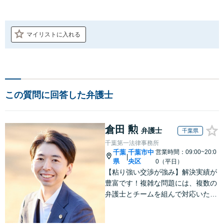
マイリストに入れる
この質問に回答した弁護士
倉田 勲
弁護士
千葉県
千葉第一法律事務所
千葉
千葉市中
営業時間：09:00~20:0
|
県
央区
0（平日）
【粘り強い交渉が強み】解決実績が
豊富です！複雑な問題には、複数の
弁護士とチームを組んで対応いたし
ます。【安心・分かりやすい料金体
系】些細なお悩みにも、丁寧に寄り