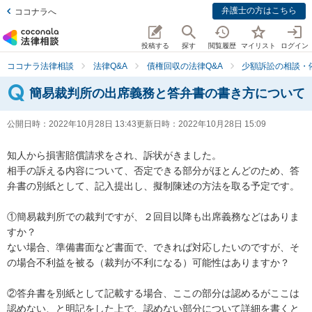
弁護士の方はこちら
ココナラへ
投稿する
探す
閲覧履歴
マイリスト
ログイン
ココナラ法律相談
法律Q&A
債権回収の法律Q&A
少額訴訟の相談・
簡易裁判所の出席義務と答弁書の書き方について
公開日時：
2022年10月28日 13:43
更新日時：
2022年10月28日 15:09
知人から損害賠償請求をされ、訴状がきました。

相手の訴える内容について、否定できる部分がほとんどのため、答
弁書の別紙として、記入提出し、擬制陳述の方法を取る予定です。

①簡易裁判所での裁判ですが、２回目以降も出席義務などはありま
すか？

ない場合、準備書面など書面で、できれば対応したいのですが、そ
の場合不利益を被る（裁判が不利になる）可能性はありますか？

②答弁書を別紙として記載する場合、ここの部分は認めるがここは
認めない、と明記をした上で、認めない部分について詳細を書くと