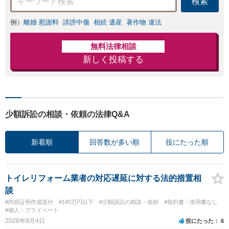
検索
例）
離婚 慰謝料
誹謗中傷
相続 遺産
著作物 違法
無料法律相談
新しく投稿する
少額訴訟の相談・依頼の法律Q&A
新着順
回答数が多い順
役にたった順
トイレリフォーム業者の対応遅延に対する法的措置相
談
#内容証明作成送付
#140万円以下
#少額訴訟の相談・依頼
#契約書・借用書なし
#個人・プライベート
2026年8月4日
役にたった
6