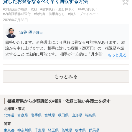
業者へ（原契約のクーリング・オフの証拠の写しとともに）支払拒絶
貸したお金をなるべく早く回収する方法
法的には「当事者の合理的意思」がどこにあるのかを追求した解決が
の通知書を送り、もし訴訟や支払督促を行ってきた場合には全面的に
#少額訴訟の相談・依頼
#強制執行・差し押さえ
#140万円以下
必要になると思われます。なかなか難しい問題なので、弁護士によっ
争う、というやり方がベターではないかと思います。弁護士会の相談
#内容証明作成送付
#契約書・借用書なし
#個人・プライベート
ても回答は異なるかもしれません。
センター等で、消費者問題に強い弁護士（消費者保護委員会に所属し
2026年7月28日
ているなど）へ相談されることをお勧めします。
澁谷 望
弁護士
回答いたします。※弁護士により見解は異なる可能性があります。 結
論から申し上げますと、相手に対して残額（29万円）の一括返済を請
求することは法的に可能です。 相手が一方的に「月少額ずつ返す」と
言ってきたとしても、あなたが同意していない以上、分割払いの合意
は成立していません。当初の返済期日も過ぎているため、一括返済を
求める権利があります。 具体的には、以下の手順で進めるのが効果的
もっとみる
です。 分割拒否と一括請求の通知：PayPayのメッセージ等で「分割
払いには同意していないため、残額の一括払いを求める」旨を明確に
伝えます。 相手の本名・住所の確認：応じない場合に法的手段（少額
訴訟など）をとるには、相手の身元が必要です。分からない場合は、
都道府県から少額訴訟の相談・依頼に強い弁護士を探す
まず本名や住所の特定を進めてください。 相手が購入した高額商品
（Switch2等）の事実も踏まえ、応じない場合は法的措置を辞さない姿
北海道・東北
勢で交渉に臨むのが現実的かと思います。
北海道
青森県
岩手県
宮城県
秋田県
山形県
福島県
関東
東京都
神奈川県
千葉県
埼玉県
茨城県
栃木県
群馬県