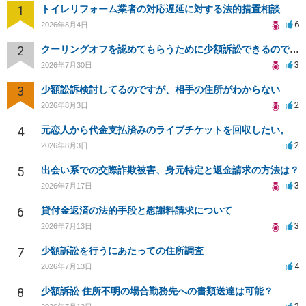
1
トイレリフォーム業者の対応遅延に対する法的措置相談
6
2026年8月4日
2
クーリングオフを認めてもらうために少額訴訟できるのでしょうか。
3
2026年7月30日
3
少額訟訴検討してるのですが、相手の住所がわからない
2
2026年8月3日
4
元恋人から代金支払済みのライブチケットを回収したい。
2
2026年8月3日
5
出会い系での交際詐欺被害、身元特定と返金請求の方法は？
3
2026年7月17日
6
貸付金返済の法的手段と慰謝料請求について
3
2026年7月13日
7
少額訴訟を行うにあたっての住所調査
4
2026年7月13日
8
少額訴訟 住所不明の場合勤務先への書類送達は可能？