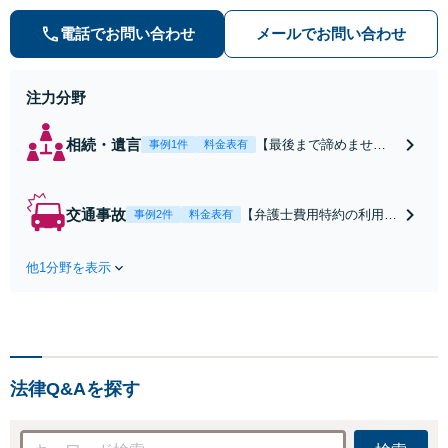
添い、不安を軽減します。まずはお
気軽にご相談ください。
電話でお問い合わせ
メールでお問い合わせ
注力分野
相続・遺言
【最後まで諦めませ
事例1件
料金表有
ん】親族間の交渉、複
雑な手続き、全て対応
します！不利な条件で
交通事故
【弁護士費用特約の利用＆
事例2件
料金表有
合意してしまう前にご
Zoom相談可】【死亡・骨
相談ください。【土
折・後遺障害・むち打ち
地・不動産】長期化し
他1分野を表示
等】交通事故でご家族がな
ている問題もできる限
くなってしまった方やお怪
り円滑な交渉へと導き
我された方はまずご相談く
ます。事業承継／相続
ださい。ご自身での対応で
放棄も対応可能。【JR
は損をしてしまうかもしれ
千葉駅近く】駐車場あ
ません。代わりに交渉・手
り
法律Q&Aを探す
続きをし、負担を軽減。