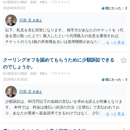
#少額訴訟の相談・依頼
#個人・プライベート
直接被告に送達するのではなく、代理人に訴状の受領を促すこともあ
2026年8月3日
役にたった
2
ります。 ラインのやり取りでしか証拠がないと、実際の本人性が明ら
かではありません。もちろん弁護士（２０万円の請求で代理人弁護士
川添 圭
弁護士
に委任するかも疑わしいのですが）も住所は明らかにしないでしょ
う。 何か本人を示す事実（振込先などの情報）から、相手の住所等の
以下、私見を含む回答になります。 相手方があなたのチケットを（代
情報を割り出していくしかないように思えます。 以上、ご参考まで。
金を受け取った上で）購入したという代理購入の合意を重視すれば、
チケットのうち1枚の所有権あるいは使用権限があなたにあり、チケッ
トの引渡しを求める権利があるという主張が認められやすいといえま
す。 一方、このチケット購入には「相手方と一緒に行く」という合意
も付随していたことを無視することができません。こちらを重視すれ
クーリングオフを認めてもらうために少額訴訟できる
ば、交際を終了させたことにより「一緒に行く」という結果の実現に
のでしょうか。
重大な障害が発生しており、当然にチケットを引き渡すべきといえる
#少額訴訟の相談・依頼
#個人・プライベート
かは微妙であり、むしろ返金すべきとするのが当事者の合理的意思に
2026年7月30日
役にたった
3
合致するのではないか、という判断に傾くことになると思います。 例
えば、当該チケットが座席指定である場合、交際を解消した2人が当日
川添 圭
弁護士
隣り合わせになることは避けたいという心理が働くことも無理からぬ
ところです。一方、チケットがエリア指定のアリーナ席であれば隣り
少額訴訟は、60万円以下の金銭の支払いを求める訴えが対象となりま
合わせにならずに済むかもしれませんし、そのチケットが入手困難で
す。 本件では、料金は後払い決済の方法（立替払）で支払われてお
あったり特別席であったりすれば、判断は変わってくるかもしれませ
り、あなたが業者へ返金請求できるわけではなく、少額訴訟は使えな
ん。当該チケットがチケット転売防止法に規定する特定興行入場券に
いと思われます。 当該事業者と後払い決済業者を被告として債務不存
該当し、券面上使用者が指定されている場合には、チケット引渡し以
在確認請求訴訟を提起することも考えられますが、まずは後払い決済
外に選択肢がない場合もあるでしょう。 このように、本件の紛争は、