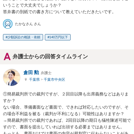
いうことで大丈夫でしょうか？

答弁書の別紙での書き方について教えていただきたいです。
たかなさん さん
少額訴訟の相談・依頼
140万円以下
弁護士からの回答タイムライン
倉田 勲
弁護士
千葉県
>
千葉市中央区
①簡易裁判所での裁判ですが、２回目以降も出席義務などはありま
すか？

ない場合、準備書面など書面で、できれば対応したいのですが、そ
の場合不利益を被る（裁判が不利になる）可能性はありますか？

→簡易裁判所での裁判であれば、2回目以降の期日も犠牲陳述可能で
すので、書面を提出していれば出頭する必要まではありません。

もっとも、書面だけでは書面の内容が裁判官に伝わらないことがあ