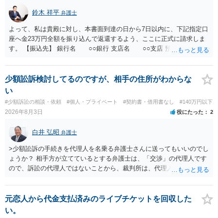
鈴木 祥平
弁護士
よって、私は貴殿に対し、本書面到達の日から7日以内に、下記指定口
座へ金23万円全額を振り込んで返還するよう、ここに正式に請求しま
す。 【振込先】 銀行名 ○○銀行 支店名 ○○支店 預金種別 普通
口座番号 ○○○○○○○ 口座名義 ○○○○ 万一、上記期限までに返金がな
されない場合には、貴殿には任意に返金する意思がないものと判断
し、やむを得ず、返還金23万円及びこれに対する遅延損害金の支払い
少額訟訴検討してるのですが、相手の住所がわからな
を求める民事訴訟、支払督促その他必要な法的手続を直ちに講じま
い
す。 その際には、訴訟に要する費用その他法令上認められる金員につ
#少額訴訟の相談・依頼
#個人・プライベート
#契約書・借用書なし
#140万円以下
いても併せて請求する予定ですので、あらかじめ申し添えます。 本件
2026年8月3日
役にたった
2
は、貴殿自らが契約を解約したことによって生じた返還義務の履行を
求めるものにすぎません。貴殿の仕入先との取引関係や返金時期など
白井 弘昭
弁護士
の内部事情は、私に対する返還義務の発生や履行時期には何ら影響を
及ぼすものではありません。 これ以上、本件の解決を不必要に遅延さ
>少額訟訴の手続きを代理人を名乗る弁護士さんに送ってもいいのでし
せることなく、誠意をもって速やかに返金手続を履行されるよう、強
ょうか？ 相手方が立てているとする弁護士は、「交渉」の代理人です
く求めます。 以上
ので、訴訟の代理人ではないことから、裁判所は、代理人宛ての訴状
を受け取ることは無いと思われます。 なお、交渉段階で代理人が就い
ている場合は、相手方（被告）の住所で訴状を作成提出し、裁判所に
代理人が就いていたことを知らせると（訴状の記載内容から明らかな
元恋人から代金支払済みのライブチケットを回収した
場合も）、裁判所が当該代理人弁護士に事前連絡し、引き続き訴訟も
い。
受任するかを聞いたうえで、受任の意志が明らかになったところで、