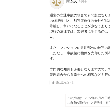
匿名A
弁護士
通常の交通事故の場合でも問題になり
の修理費用と、加害者側保険会社が提示
乖離し、争いになることが少なくありま
現行の法律では、加害者に生じるのは
ん。

また、マンションの共用部分の被害の
（ただし、事故後に物件を売却した所
す。

専門的な知見も必要となりますので、
管理組合から弁護士への相談なども行
役に立った
1
この投稿は、2022年10月26
ご自身の責任のもと適法性・有