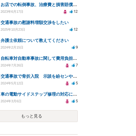
お店での転倒事故、治療費と損害賠償の相談方法は？
12
2023年6月17日
交通事故の慰謝料増額交渉をしたい
12
2025年10月23日
弁護士依頼について教えてください
9
2024年2月15日
自転車対自動車事故に関して費用負担や保険会社とのやり取りについて
7
2024年7月26日
交通事故で骨折入院 示談を紛センや弁センに頼むのと弁護士に頼むのはどちらがいいのか
5
2024年5月12日
車の電動サイドステップ修理の対応について
5
2024年3月6日
もっと見る