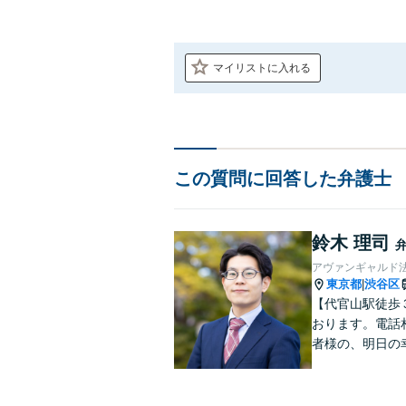
マイリストに入れる
この質問に回答した弁護士
鈴木 理司
アヴァンギャルド
東京都
渋谷区
|
【代官山駅徒歩
おります。電話
者様の、明日の