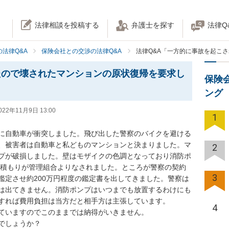
法律相談を投稿する
弁護士を探す
法律Q
法律Q&A
保険会社との交渉の法律Q&A
法律Q&A「一方的に事故を起こ
たので壊されたマンションの原状復帰を要求し
保険
ング
022年11月9日 13:00
1
に自動車が衝突しました。飛び出した警察のバイクを避ける
、被害者は自動車と私どものマンションと決まりました。マ
2
プが破損しました。壁はモザイクの色調となっており消防ポ
と見積もりが管理組合よりなされました。ところが警察の契約
3
鑑定させ約200万円程度の鑑定書を出してきました。警察は
は出てきません。消防ポンプはいつまでも放置するわけにも
すれば費用負担は当方だと相手方は主張しています。

4
ていますのでこのままでは納得がいきません。

でしょうか？