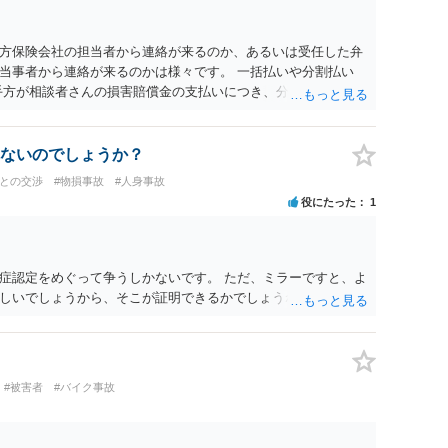
たりのご事情も踏まえて、依頼意思の確認方法等を検討する必
方保険会社の担当者から連絡が来るのか、あるいは受任した弁
当事者から連絡が来るのかは様々です。 一括払いや分割払い
手方が相談者さんの損害賠償金の支払いにつき、分割払いに合意
なければ和解できないことになります。 今後の見通しを知る為
務所で相談だけでもされることも検討ください。
ないのでしょうか？
社との交渉
#物損事故
#人身事故
役にたった
1
症認定をめぐって争うしかないです。 ただ、ミラーですと、よ
しいでしょうから、そこが証明できるかでしょうね。
#被害者
#バイク事故