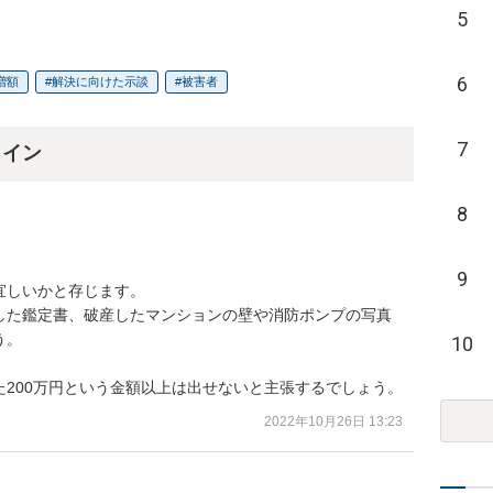
5
6
増額
解決に向けた示談
被害者
7
ライン
8
9
しいかと存じます。

した鑑定書、破産したマンションの壁や消防ポンプの写真
。

10


200万円という金額以上は出せないと主張するでしょう。
2022年10月26日 13:23