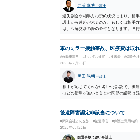
思疎通が難しいとのことですので、そのあ
西浦 嘉博
弁護士
要があると思われます。
過失割合や相手方の契約状況により、相手
護士から連絡が来るのか、もしくは相手方
は、和解交渉の際の条件となります。 相
すれば、和解は可能です。 他方で合意し
に、交渉の方向性につき、最寄りの法律事
車のミラー接触事故、医療費は取れ
#自動車事故
#むち打ち被害
#被害者
#保険会
2026年7月23日
岡田 晃朝
弁護士
相手が応じてくれない以上は訴訟で、後遺
ほどの衝撃が無いと首との関係の証明は難
後遺障害認定非該当について
#保険会社との交渉
#後遺障害
#弁護士費用特約
2026年6月22日
交通事故に強い弁護士