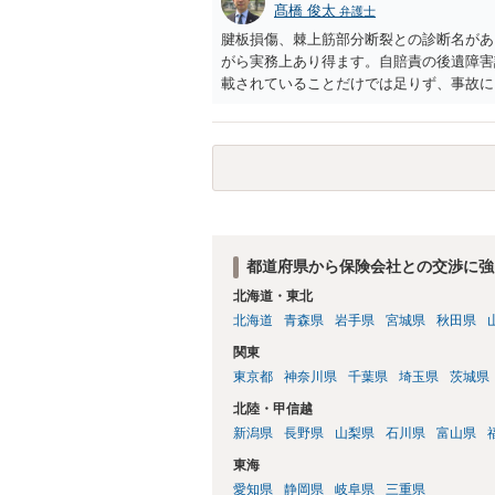
髙橋 俊太
弁護士
腱板損傷、棘上筋部分断裂との診断名があ
がら実務上あり得ます。自賠責の後遺障害
載されていることだけでは足りず、事故に
か、症状の経過や治療状況と整合するか、
＜理由＞を見る限り、認定側は、MRI等
性所見とは評価できない、可動域制限につ
当と判断しているようです。つまり、「棘
それが本件事故による外傷性の障害として
われます。 納得できない場合には、異議
「MRIで部分断裂と診断されている」と
立てでは、事故前に肩症状がなかったこと
都道府県から保険会社との交渉に強
から右肩症状が一貫していること、画像所
北海道・東北
因が医学的に説明できることなどを、追加
北海道
青森県
岩手県
宮城県
秋田県
医の意見書、MRI画像の再読影、事故直
どを確認することが考えられます。 現在
関東
追加立証できるのか、医師の意見書や画像
東京都
神奈川県
千葉県
埼玉県
茨城県
北陸・甲信越
新潟県
長野県
山梨県
石川県
富山県
東海
愛知県
静岡県
岐阜県
三重県