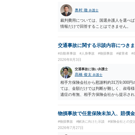
奥村 徹
弁護士
裁判費用については、国選弁護人を選べば
情報だけで回答することはできません。
交通事故に関する示談内容につきま
#自動車事故
#人身事故
#物損事故
#被害者
#
2026年8月3日
交通事故に強い弁護士
髙橋 俊太
弁護士
相手方保険会社から慰謝料約31万9,00
ては、金額だけでは判断が難しく、叔母様
遺症の有無、相手方保険会社から提示され
から提示される慰謝料額については、弁護
で、以下の資料・情報を準備した上で、弁
会社から届いている示談金額の提示書類 
物損事故で任意保険未加入、賠償金
入院の有無、通院回数 ・現在も症状が残
#物損事故
#解決に向けた示談
#保険会社との交
今回の事故で利用できる弁護士費用特約が
2026年7月27日
弁護士が受任する場合には、叔母様ご本人