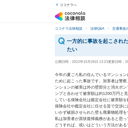
ココナラへ
ココナラ法律相談
法律Q&A
交通事故の
一方的に事故を起こされ
たい
公開日時：
2022年10月26日 13:23
更新日時：
2
今年の夏ごろ私の住んでいるマンション
ために起こった事故です。加害者は警察
ンションの被害は外の壁部分と消火ポン
ンプと合わせて被害額は約1200万円
している保険会社は鑑定会社に被害額を
保険会社や鑑定会社に任せる旨で交渉に
いかず破損させられた壁も廃棄物処理を
私は加害者が原状復帰義務があると思っ
どうすれば、或いはどういう方法がある