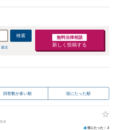
検索
無料法律相談
新しく投稿する
 違法
回答数が多い順
役にたった順
加害者
役にたった
2