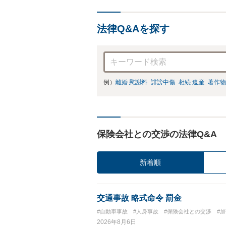
法律Q&Aを探す
例）
離婚 慰謝料
誹謗中傷
相続 遺産
著作物
保険会社との交渉の法律Q&A
新着順
交通事故 略式命令 罰金
#自動車事故
#人身事故
#保険会社との交渉
#
2026年8月6日