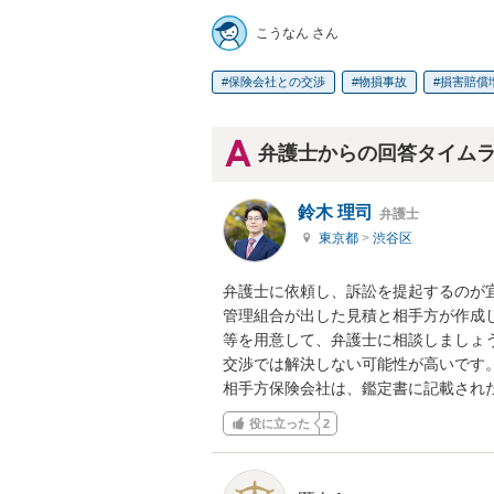
こうなん さん
保険会社との交渉
物損事故
損害賠償
弁護士からの回答タイム
鈴木 理司
弁護士
東京都
>
渋谷区
弁護士に依頼し、訴訟を提起するのが宜
管理組合が出した見積と相手方が作成
等を用意して、弁護士に相談しましょう
交渉では解決しない可能性が高いです。
相手方保険会社は、鑑定書に記載された
役に立った
2