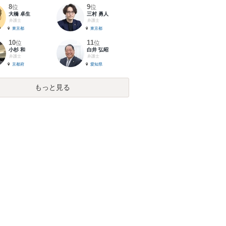
8
9
位
位
大橋 卓生
三村 勇人
弁護士
弁護士
東京都
東京都
10
11
位
位
小杉 和
白井 弘昭
弁護士
弁護士
京都府
愛知県
もっと見る