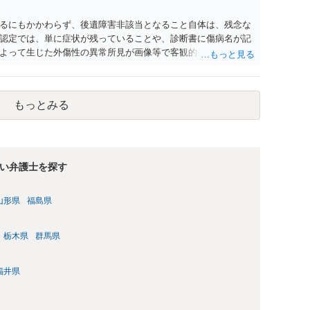
るにもかかわらず、後遺障害非該当となること自体は、残念な
認定では、単に症状が残っていることや、診断書に傷病名が記
よって生じた外傷性の異常所見が画像等で客観的に確認できる
将来にわたり残存する障害といえるかが重視されます。 今回の
に変性所見はあるものの、事故による明らかな腱板損傷等の外傷
いてもその原因となる客観的所見に乏しい、という理由で非該
もっとみる
上筋部分断裂」という診断名自体を無視しているというより、
裏付けられているかという点で否定的に見られているものと思
申立てを検討することになりますが、単に「痛みが残っている」
主張するだけでは、結論が変わらない可能性が高いです。異議申
、事故態様から右肩に相当な外力が加わったこと、事故後早期
い弁護士を探す
見が事故による外傷性変化と評価できること、可動域制限の原
資料で補う必要があります。具体的には、主治医又は画像診断
山形県
福島県
後からの診療録、可動域検査の推移、症状の一貫性を示す資料な
依頼されている弁護士に対し、非該当理由を踏まえて、どの点を
鑑定を取得すべきかを確認されるとよいでしょう。
栃木県
群馬県
福井県