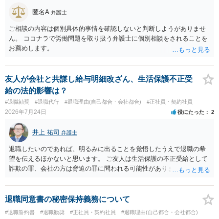
匿名A
弁護士
ご相談の内容は個別具体的事情を確認しないと判断しようがありませ
ん。 ココナラで労働問題を取り扱う弁護士に個別相談をされることを
お薦めします。
友人が会社と共謀し給与明細改ざん、生活保護不正受
給の法的影響は？
#退職勧奨
#退職代行
#退職理由(自己都合・会社都合)
#正社員・契約社員
2026年7月24日
役にたった
2
井上 祐司
弁護士
退職したいのであれば、明るみに出ることを覚悟したうえで退職の希
望を伝えるほかないと思います。 ご友人は生活保護の不正受給として
詐欺の罪、会社の方は脅迫の罪に問われる可能性がありますが、感覚
としては後者は不問にされる場合が多いと思います。 逮捕されるかど
うかはケースバイケースです。
退職同意書の秘密保持義務について
#退職誓約書
#退職勧奨
#正社員・契約社員
#退職理由(自己都合・会社都合)