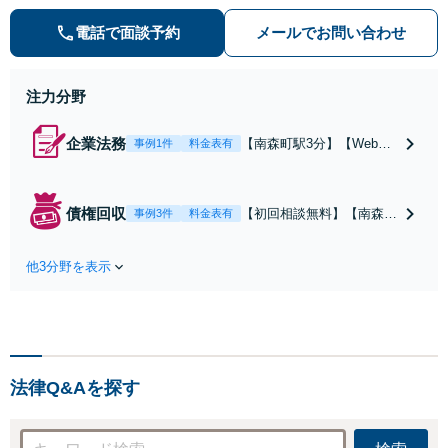
りがとう」が何よりの励みです。悩
める方の力になるため、幅広い知識
電話で面談予約
メールでお問い合わせ
でご依頼者を全力でサポートしま
す。総務省での業務経験あり【完全
個室】【南森町駅3分】
注力分野
企業法務
【南森町駅3分】【Web面
事例1件
料金表有
談可】【元総務省の公務
員】約100社の顧問経験あ
り！発生した問題への対処
債権回収
【初回相談無料】【南森町
事例3件
料金表有
だけでなく、問題を発生さ
駅3分】【WEB面談対応】
せない予防法務の観点から
「約100社の顧問弁護士を
も企業の活動をサポート
他3分野を表示
経験」建築関係、システム
【セカンドオピニオンも
関連、不動産関連など様々
可】【初回相談30分無料】
な業界での回収実績があり
【土日祝・夜間対応可】
ます。会計士、税理士、司
法書士、社会保険労務士な
ど信頼できる士業と連携
法律Q&Aを探す
【休日・夜間相談可】