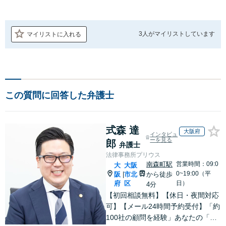
3人が
マイリストしています
マイリストに入れる
この質問に回答した弁護士
式森 達
大阪府
インタビュ
ーを見る
郎
弁護士
法律事務所プリウス
南森町駅
営業時間：09:0
大
大阪
0~19:00（平
阪
市北
から徒歩
|
府
区
日）
4分
【初回相談無料】【休日・夜間対応
可】【メール24時間予約受付】「約
100社の顧問を経験」あなたの「あ