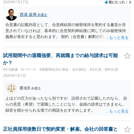
2026年7月17日
役にたった
2
西浦 嘉博
弁護士
合意書の記載内容として、合意締結前の秘密保持を誓約する趣旨が含
意されていなければ、基本的に合意契約締結後に関してのみ秘密保持
義務が発生すると思われます。 契約（合意書）解釈の問題ですので、
内容を精査されてみてください。 より詳細についてお聞きになりたい
場合、最寄りの法律事務所で相談されることを検討ください。
試用期間中の退職強要、再就職までの給与請求は可能
か？
#不当解雇
#パワハラ
#退職理由(自己都合・会社都合)
#正社員・契約社員
2026年7月7日
匿名B
弁護士
よほどの圧力があったなら別ですが、説得されて記載したのなら、 自
らの意思（希望）で退職したことになり、金銭の請求はできません。
録音を聴かせられる場での相談をおすすめします。
正社員採用後数日で契約変更・解雇。会社の回答書と