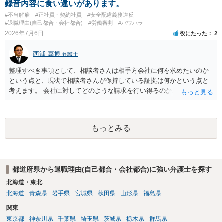
録音内容に食い違いがあります。
#不当解雇
#正社員・契約社員
#安全配慮義務違反
#退職理由(自己都合・会社都合)
#労働審判
#パワハラ
2026年7月6日
役にたった
2
西浦 嘉博
弁護士
整理すべき事項として、相談者さんは相手方会社に何を求めたいのか
という点と、現状で相談者さんが保持している証拠は何かという点と
考えます。 会社に対してどのような請求を行い得るのか、また、どう
いった証拠を確保できているのかを精査・検討する為、最寄りの法律
事務所での相談を検討いただければと思われます。 上記、ご参考くだ
さい。
もっとみる
都道府県から退職理由(自己都合・会社都合)に強い弁護士を探す
北海道・東北
北海道
青森県
岩手県
宮城県
秋田県
山形県
福島県
関東
東京都
神奈川県
千葉県
埼玉県
茨城県
栃木県
群馬県