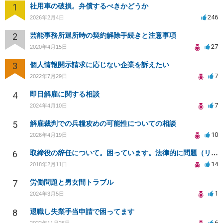
1
社用車の破損。弁償するべきかどうか
246
2026年2月4日
2
芸能事務所退所時の契約解除手続きと注意事項
27
2020年4月15日
3
個人情報開示請求に応じない企業を訴えたい
7
2022年7月29日
4
即日解雇に関する相談
7
2024年4月10日
5
解雇裁判での兵糧攻めの可能性についての相談
10
2026年4月19日
6
取締役の辞任について。困っています。法律的に問題（リスク）がない辞任の仕方を教えてください。
14
2018年2月11日
7
労働問題と男女間トラブル
1
2024年3月5日
8
退職し失業手当申請で困ってます
6
2022年11月26日