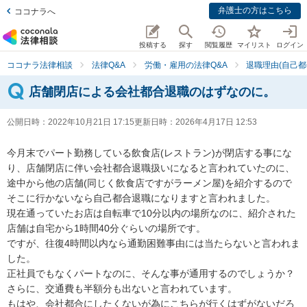
弁護士の方はこちら
ココナラへ
投稿する
探す
閲覧履歴
マイリスト
ログイン
ココナラ法律相談
法律Q&A
労働・雇用の法律Q&A
退職理由(自己都
店舗閉店による会社都合退職のはずなのに。
公開日時：
2022年10月21日 17:15
更新日時：
2026年4月17日 12:53
今月末でパート勤務している飲食店(レストラン)が閉店する事にな
り、店舗閉店に伴い会社都合退職扱いになると言われていたのに、
途中から他の店舗(同じく飲食店ですがラーメン屋)を紹介するので
そこに行かないなら自己都合退職になりますと言われました。

現在通っていたお店は自転車で10分以内の場所なのに、紹介された
店舗は自宅から1時間40分ぐらいの場所です。

ですが、往復4時間以内なら通勤困難事由には当たらないと言われま
した。

正社員でもなくパートなのに、そんな事が通用するのでしょうか？

さらに、交通費も半額分も出ないと言われています。

もはや、会社都合にしたくないが為にこちらが行くはずがないだろ