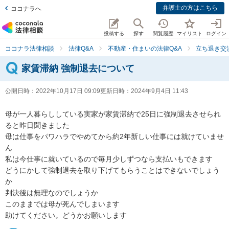
弁護士の方はこちら
ココナラへ
投稿する
探す
閲覧履歴
マイリスト
ログイン
ココナラ法律相談
法律Q&A
不動産・住まいの法律Q&A
立ち退き交
家賃滞納 強制退去について
公開日時：
2022年10月17日 09:09
更新日時：
2024年9月4日 11:43
母が一人暮らししている実家が家賃滞納で25日に強制退去させられ
ると昨日聞きました

母は仕事をパワハラでやめてから約2年新しい仕事には就けていませ
ん

私は今仕事に就いているので毎月少しずつなら支払いもできます

どうにかして強制退去を取り下げてもらうことはできないでしょう
か

判決後は無理なのでしょうか

このままでは母が死んでしまいます

助けてください。どうかお願いします