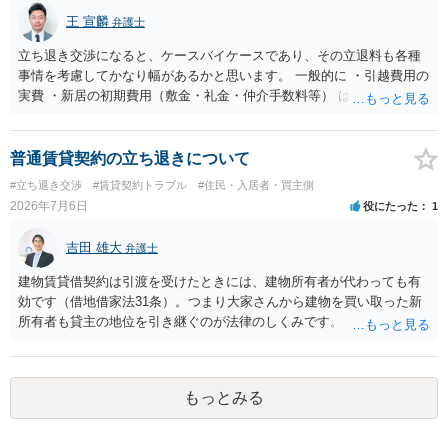
がない限り、更新拒絶が認められるハードルは一般的に高いと考えら
王 宣麟
弁護士
れます。 建物が未登記であること自体は、賃貸借契約の有効性を直ち
に否定するものではなく、引渡しがされていれば賃貸借の効力は原則
立ち退き交渉になると、ケースバイケースであり、その立退料も各種
有効とされています。 今後の交渉では、①現在は普通借家契約が継続
事情を考慮してかなり幅があるかと思います。 一般的に ・引越費用の
しており定期借家への変更に合意していないこと、②貸主側の事情
実費 ・新居の初期費用（敷金・礼金・仲介手数料等） は固い部分かと
（誰が所有者で誰が実際に住む予定か等）を具体的に書面で説明して
思われ、後は、現在の家賃６か月分前後の金額をもらって退去するパ
ほしいこと、③自分たちの居住継続の必要性を丁寧に伝えること、を
ターンが多いかと存じます。
基本方針としたうえで、仮に一定時期の退去を検討する場合には、立
普通賃貸契約の立ち退きについて
退料・引越費用・原状回復費用負担などの条件を明確にした書面を作
#立ち退き交渉
#賃貸契約トラブル
#住民・入居者・買主側
成することが重要です。 契約書では、更新条項・解除条項・期間の定
2026年7月6日
役にたった
1
め・定期借家に関する記載の有無、これまでの更新時の合意内容
（「今回で最後」などの文言）が、借主不利な特約として無効になり
吉田 雄大
得るかどうかも含めて検討ポイントになりますので、署名押印前に内
弁護士
容を十分に確認し、不明点は弁護士に相談することをおすすめしま
建物賃貸借契約は引渡を受けたときには、建物所有者が代わっても有
す。
効です（借地借家法31条）。つまり大家さんから建物を買い取った新
所有者も貸主の地位を引き継ぐのが法律のしくみです。 おそらくは、
新所有者から立退料の提示があることかと思います。金額などの条件
が納得いくものであれば応じても良いですが、納得できなければ断る
（家賃を支払い居住を続ける）のが良いでしょう。
もっとみる