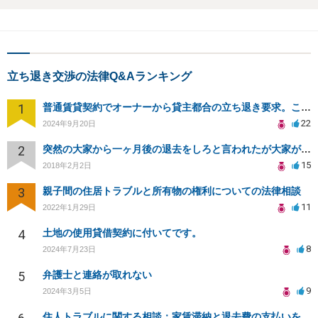
立ち退き交渉の法律Q&Aランキング
1
普通賃貸契約でオーナーから貸主都合の立ち退き要求。このまま住み続けるには？
22
2024年9月20日
2
突然の大家から一ヶ月後の退去をしろと言われたが大家が損害請求に応じない
15
2018年2月2日
3
親子間の住居トラブルと所有物の権利についての法律相談
11
2022年1月29日
4
土地の使用貸借契約に付いてです。
8
2024年7月23日
5
弁護士と連絡が取れない
9
2024年3月5日
住人トラブルに関する相談：家賃滞納と退去費の支払いを拒否され、管理鍵の横領も発生