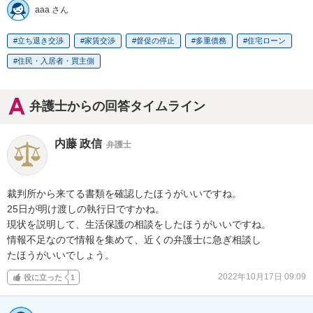
aaa さん
立ち退き交渉
家賃交渉
督促の停止
多重債務
住宅ローン
住民・入居者・買主側
弁護士からの回答タイムライン
内藤 政信
弁護士
裁判所から来てる書類を確認したほうがいいですね。

25日が明け渡しの執行日ですかね。

現状を説明して、生活保護の相談をしたほうがいいですね。

情報不足なので情報を集めて、近くの弁護士に急ぎ相談し

たほうがいいでしょう。
2022年10月17日 09:09
役に立った
1