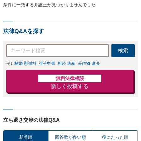
条件に一致する弁護士が見つかりませんでした
法律Q&Aを探す
検索
例）
離婚 慰謝料
誹謗中傷
相続 遺産
著作物 違法
無料法律相談
新しく投稿する
立ち退き交渉の法律Q&A
新着順
回答数が多い順
役にたった順