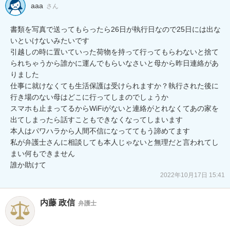
aaa
さん
書類を写真で送ってもらったら26日が執行日なので25日には出な
いといけないみたいです

引越しの時に置いていった荷物を持って行ってもらわないと捨て
られちゃうから誰かに運んでもらいなさいと母から昨日連絡があ
りました

仕事に就けなくても生活保護は受けられますか？執行された後に
行き場のない母はどこに行ってしまのでしょうか

スマホも止まってるからWiFiがないと連絡がとれなくてあの家を
出てしまったら話すこともできなくなってしまいます

本人はパワハラから人間不信になっててもう諦めてます

私が弁護士さんに相談しても本人じゃないと無理だと言われてし
まい何もできません

誰か助けて
2022年10月17日 15:41
内藤 政信
弁護士