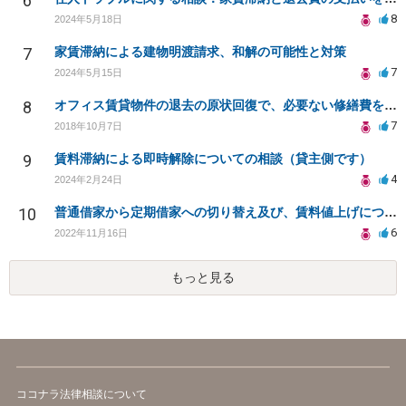
6
8
2024年5月18日
7
家賃滞納による建物明渡請求、和解の可能性と対策
7
2024年5月15日
8
オフィス賃貸物件の退去の原状回復で、必要ない修繕費を請求されている
7
2018年10月7日
9
賃料滞納による即時解除についての相談（貸主側です）
4
2024年2月24日
10
普通借家から定期借家への切り替え及び、賃料値上げについて
6
2022年11月16日
もっと見る
ココナラ法律相談について