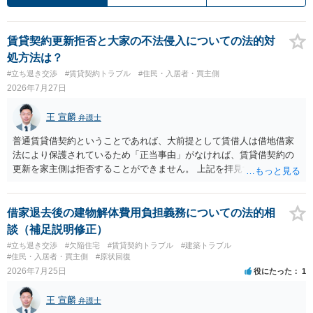
賃貸契約更新拒否と大家の不法侵入についての法的対
処方法は？
#立ち退き交渉
#賃貸契約トラブル
#住民・入居者・買主側
2026年7月27日
王 宣麟
弁護士
普通賃貸借契約ということであれば、大前提として賃借人は借地借家
法により保護されているため「正当事由」がなければ、賃貸借契約の
更新を家主側は拒否することができません。 上記を拝見する限り、通
常どおり賃料を支払い続けている状況であれば、単に「部屋の内部を
定期確認させてもらないこと」が直ちに正当事由に当たるとは思えま
せんので、更新拒絶を拒否される方向性でよろしいかと存じます。 そ
借家退去後の建物解体費用負担義務についての法的相
の交渉の中で、一定の金銭をもらえれば退去には応じる旨交渉をして
談（補足説明修正）
みるのはいかがでしょうか。 過去に賃借人の許可なく無断で賃貸人が
#立ち退き交渉
#欠陥住宅
#賃貸契約トラブル
#建築トラブル
入室する行為自体は不法行為となり、また刑事的にも住居侵入罪が成
#住民・入居者・買主側
#原状回復
立する可能性がありますので、これを理由に一定の金銭賠償を求める
2026年7月25日
役にたった
1
のも一つでしょう。
王 宣麟
弁護士