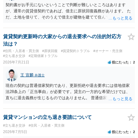
契約書がお手元にないということで判断が難しいところはあります
が、通常の賃貸借契約であれば、借主に原状回復義務があります。 た
だ、土地を借りて、そのうえで借主が建物を建てて住んでいたケース
とは異なり、地付き一戸建て住宅（貸主所有）自体を賃借していたの
であれば、建物を収去して土地を明渡す義務は原則生じないはずで
す。 その後、建物を平屋に立て替えた場合であっても、貸主の承諾を
賃貸契約更新時の大家からの退去要求への法的対応方
得ているのであれば、単純に費用を捻出した側に平屋の所有権が帰属
法は？
する、という話になるわけでもないように思います。 そのため、現
#住民・入居者・買主側
#原状回復
#賃貸契約トラブル
#オーナー・売主側
状、解体費用を負担することが明確な案件ではないため、まずは相手
#立ち退き交渉
#定期借家トラブル
に請求の根拠（なぜ当方が平屋の解体費用を負担しなければならない
2026年7月21日
役にたった
2
のか）を確認されてみてはいかがでしょうか。
王 宣麟
弁護士
現在の契約は普通借家契約であり、更新拒絶や退去要求には借地借家
法28条上の「正当事由」が必要です。貸主の一方的な希望だけでは、
直ちに退去義務が生じるものではありません。 普通借家契約から定期
借家契約への切り替えは、既存の普通借家契約を合意解約したうえで
新たな定期借家契約を締結する形になりますが、これは任意の合意が
前提であり、借主が同意しなければ成立しません。 12年間の居住実
賃貸マンションの立ち退き要請について
績、子どもの学校や地域とのつながり、転居費用の準備が困難な事情
#立ち退き交渉
#住民・入居者・買主側
などは、借主側の強い居住継続の必要性として正当事由判断において
2026年7月5日
役にたった
2
重視される要素ですので、貸主側にかなり具体的な事情と立退料など