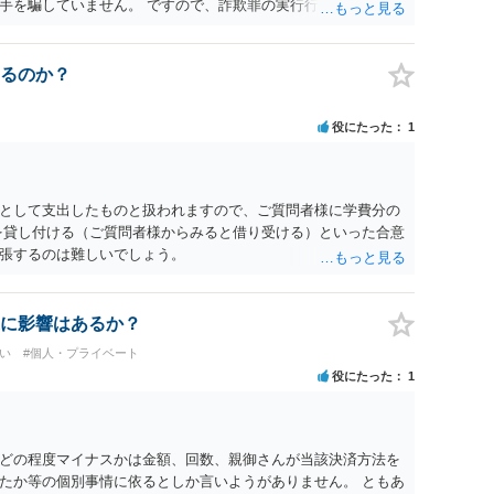
手を騙していません。 ですので、詐欺罪の実行行為性が無く罪
手が真実を話せば警察も取り合わないと思いますが、虚偽の内容
ん。 ただし、捜査において、真実を説明すれば、「ちゃんと返
われます。 また、返せるお金が無いのであれば、返せないのは
るのか？
ことを相手に告げていくのみでしょう。 以上、ご参考まで。
役にたった
1
として支出したものと扱われますので、ご質問者様に学費分の
を貸し付ける（ご質問者様からみると借り受ける）といった合意
張するのは難しいでしょう。
に影響はあるか？
い
#個人・プライベート
役にたった
1
どの程度マイナスかは金額、回数、親御さんが当該決済方法を
たか等の個別事情に依るとしか言いようがありません。 ともあ