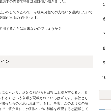
請求の内容で特別送達郵便が届きました。

5
払いをしてきたので、今後も分割での支払いを継続したいで
が出るので困ります。

6
用することは出来ないのでしょうか？

7
8
ライン
9
10
上になったり、遅延金額がある回数以上積み重なると、期
られる）という条項が記載されているはずです。会社とし
を採ったものと思われます。もし、事実、このような条項
判で、答弁書に、分割払いでの和解を希望すると記載して