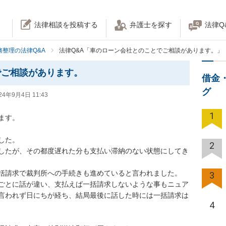
法律相談を投稿する
弁護士を探す
法律Q
務整理の法律Q&A
法律Q&A「車のローン会社とのことでご相談があります。」
でご相談があります。
借金
グ
24年9月4日 11:43
1
。

。

2
したが、その都度遅れた分も支払い滞納のない状態にしてき
請求で裁判所への手続きも進めていると言われました。

3
ごとに話が違い、支払えば一括請求しないような事もニュア
言われず日にちが経ち、結局最後に話した時には一括請求は
4