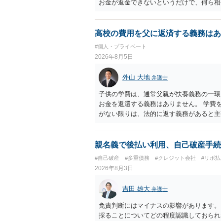
お金が返金できないというだけで、何ら相
に問うことはできません。 おそらく、相
を述べた場合は、捜査はあるかもしれませ
しなさいよ」程度の注意で済むことだと思
高校の費用を父に返済する義務はあ
致し方ありません。真摯に分割して支払う
#個人・プライベート
2026年8月5日
外山 大地
弁護士
子供の学費は、通常父親が扶養義務の一環
お金を返還する義務はありません。 学費
がない限りは、法的に返す義務があると主
親名義で後払い利用、自己破産手続
#自己破産
#多重債務
#クレジット会社
#リボ払
2026年8月3日
吉田 雄大
弁護士
免責判断にはマイナスの影響があります。
採ることについてどの程度認識しておられ