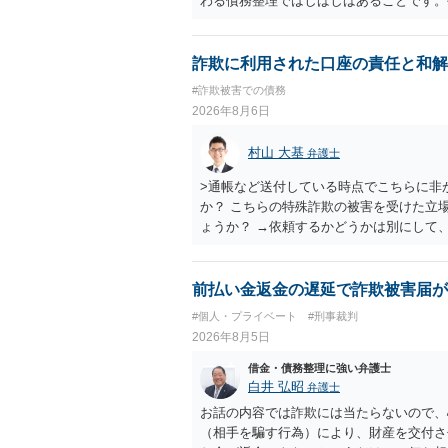
わる債務整理ではしばしばあることです。
お近くの弁護士にご依頼しチャレンジなさ
詐欺に利用された口座の責任と和解
#詐欺被害での債務
2026年8月6日
村山 大基
弁護士
>通帳など送付している時点でこちらに非
か？ こちらの特殊詐欺の被害を受けた立
ょうか？ →依頼するかどうかは別にして
特殊詐欺関係なく旦那さんの行為は法に触
とは可能でしょうか？ →一般的には難し
払わないで和解したいと言われたら、 
前払い金返金の遅延で詐欺被害届が
ょうか。 ＞弁護士さんに入ってもらうこ
#個人・プライベート
#刑事裁判
だ、弁護士費用かけるならその分賠償に回
2026年8月5日
借金・債務整理に強い弁護士
白井 弘昭
弁護士
お話の内容では詐欺には当たらないので、
（相手を騙す行為）により、財産を交付さ