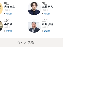
8
9
位
位
大橋 卓生
三村 勇人
弁護士
弁護士
東京都
東京都
10
11
位
位
小杉 和
白井 弘昭
弁護士
弁護士
京都府
愛知県
もっと見る