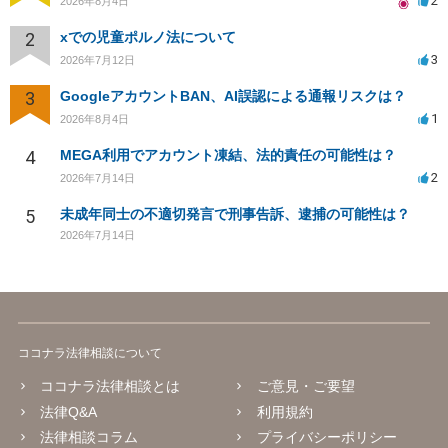
2
2026年8月4日
2
xでの児童ポルノ法について
3
2026年7月12日
3
GoogleアカウントBAN、AI誤認による通報リスクは？
1
2026年8月4日
4
MEGA利用でアカウント凍結、法的責任の可能性は？
2
2026年7月14日
5
未成年同士の不適切発言で刑事告訴、逮捕の可能性は？
2026年7月14日
ココナラ法律相談について
ココナラ法律相談とは
ご意見・ご要望
法律Q&A
利用規約
法律相談コラム
プライバシーポリシー