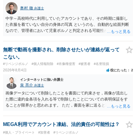
奥村 徹
弁護士
中学～高校時代に利用していたアカウントであり、その時期に撮影し
た衣服を着ていない自分の身体の写真 というのも、自動的な絵面判断
なので、管理者において児童ポルノと判定される可能性があります。
日本警察に連絡される可能性はあるでしょう。
無断で動画を撮影され、削除させたいが連絡が返って
こない。
#リベンジポルノ
#個人情報削除
#肖像権侵害
#被害者
#名誉毀損
2026年8月4日
役にたった
2
インターネットに強い弁護士
泉 亮介
弁護士
画像データについて削除したことを書面にて約束させ，画像が流出し
た際に違約金条項を入れる等で削除したことについての表明保証をす
ることが限界かと思われます。 ただ，書面を家に送ると家族に不貞行
為が発覚しご自身が慰謝料請求を受けるリスクがあるため，書面で削
除等を求めることは避けたほうが良いかと思われます。
MEGA利用でアカウント凍結、法的責任の可能性は？
#個人・プライベート
#加害者
#リベンジポルノ