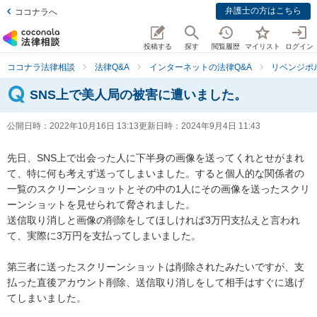
弁護士の方はこちら
ココナラへ
投稿する
探す
閲覧履歴
マイリスト
ログイン
ココナラ法律相談
法律Q&A
インターネットの法律Q&A
リベンジポ
SNS上で美人局の被害に遭いました。
公開日時：
2022年10月16日 13:13
更新日時：
2024年9月4日 11:43
先日、SNS上で出会った人に下半身の画像を送ってくれとせがまれ
て、特に何も考えず送ってしまいました。すると個人的な関係者の
一覧のスクリーンショットとその中の1人にその画像を送ったスクリ
ーンショットを見せられて脅されました。

送信取り消しと画像の削除をしてほしければ3万円支払えと言われ
て、実際に3万円を支払ってしまいました。

第三者に送ったスクリーンショットは削除されたみたいですが、支
払った直後アカウント削除、送信取り消しをして相手はすぐに逃げ
てしまいました。
