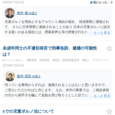
2026年7月14日
役にたった
2
奥村 徹
弁護士
児童ポルノを理由とするアカウント凍結の場合、 現地警察に通報され
て、 さらに日本警察に連絡されることがあり 日本の児童ポルノに該当
する疑いがある場合には、捜索差押え等の捜査が行われます。 実際に
捜索された人もいますので、 対応については、弁護士に直接相談して
ください。
未成年同士の不適切発言で刑事告訴、逮捕の可能性
は？
#リベンジポルノ
#被害者
#加害者
#訴訟・損害賠償請求
#個人・プライベート
2026年7月14日
森本 偲音
弁護士
伺っている事情からすれば、逮捕されることはないと思いますので、
ご安心いただければと存じます。 なお、本件の事案では、ご相談者様
の方から相手方を騙して金銭を受け取ろうとした訳ではありませんの
で、詐欺罪が 成立する余地はないと考えます。 以上ご参考までに。
xでの児童ポルノ法について