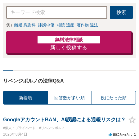
検索
例）
離婚 慰謝料
誹謗中傷
相続 遺産
著作物 違法
無料法律相談
新しく投稿する
リベンジポルノの法律Q&A
新着順
回答数が多い順
役にたった順
GoogleアカウントBAN、AI誤認による通報リスクは？
#個人・プライベート
#リベンジポルノ
2026年8月4日
役にたった
1