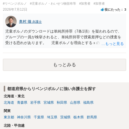
#リベンジポルノ
#児童ポルノ・わいせつ物頒布等
#加害者
#加害者
2026年7月12日
役にたった
3
奥村 徹
弁護士
児童ポルノのダウンロードは単純所持罪（7条1項）を疑われるので、
グループの一員が検挙されると、単純所持罪で捜索差押などの捜査を
受ける恐れがあります。 児童ポルノを理由とするｘのアカウント凍
結は日本警察に通報されることがあって（確率はわかりませんが実例
は珍しくない）、これも捜索差押を受けるおそれがあります
もっとみる
都道府県からリベンジポルノに強い弁護士を探す
北海道・東北
北海道
青森県
岩手県
宮城県
秋田県
山形県
福島県
関東
東京都
神奈川県
千葉県
埼玉県
茨城県
栃木県
群馬県
北陸・甲信越