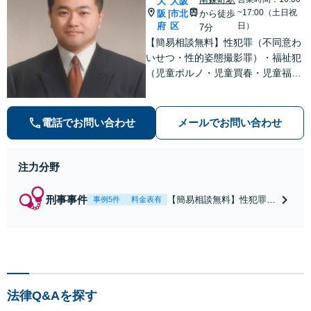
大
大阪
~17:00（土日祝
阪
市北
から徒歩
|
府
区
日）
7分
【簡易相談無料】性犯罪（不同意わ
いせつ・性的姿態撮影罪）・福祉犯
（児童ポルノ・児童買春・児童福祉
法・青少年条例）・ネット犯罪（名
誉毀損・わいせつ物・不正アクセス
等）に非常に詳しい弁護士です
電話でお問い合わせ
メールでお問い合わせ
注力分野
刑事事件
【簡易相談無料】性犯罪
事例5件
料金表有
（不同意性交・不同意わい
せつ）・福祉犯（児童ポル
ノ・児童買春・児童福祉
法・青少年条例）・ネット
犯罪（名誉毀損・わいせつ
物・不正アクセス・リベン
法律Q&Aを探す
ジポルノ罪等）に非常に詳
しい弁護士です