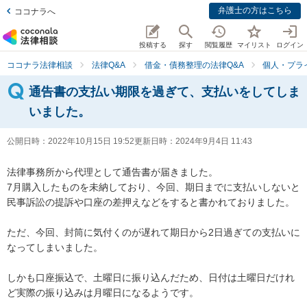
弁護士の方はこちら
ココナラへ
投稿する
探す
閲覧履歴
マイリスト
ログイン
ココナラ法律相談
法律Q&A
借金・債務整理の法律Q&A
個人・プラ
通告書の支払い期限を過ぎて、支払いをしてしま
いました。
公開日時：
2022年10月15日 19:52
更新日時：
2024年9月4日 11:43
法律事務所から代理として通告書が届きました。

7月購入したものを未納しており、今回、期日までに支払いしないと
民事訴訟の提訴や口座の差押えなどをすると書かれておりました。

ただ、今回、封筒に気付くのが遅れて期日から2日過ぎての支払いに
なってしまいました。

しかも口座振込で、土曜日に振り込んだため、日付は土曜日だけれ
ど実際の振り込みは月曜日になるようです。
