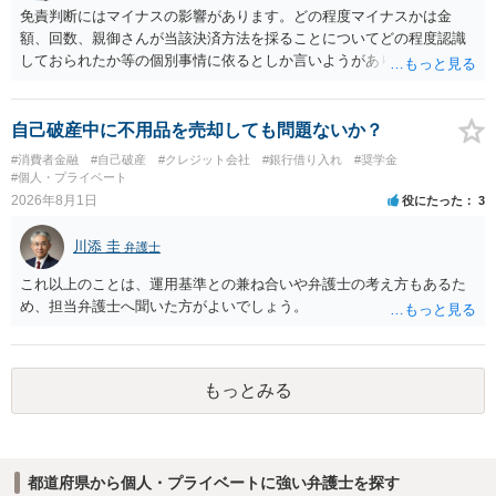
免責判断にはマイナスの影響があります。どの程度マイナスかは金
額、回数、親御さんが当該決済方法を採ることについてどの程度認識
しておられたか等の個別事情に依るとしか言いようがありません。 と
もあれ、依頼しておられる弁護士さんに直ちに具体的状況をお伝えに
なって相談し、善後策を考えることをお勧めします。
自己破産中に不用品を売却しても問題ないか？
#消費者金融
#自己破産
#クレジット会社
#銀行借り入れ
#奨学金
#個人・プライベート
2026年8月1日
役にたった
3
川添 圭
弁護士
これ以上のことは、運用基準との兼ね合いや弁護士の考え方もあるた
め、担当弁護士へ聞いた方がよいでしょう。
もっとみる
都道府県から個人・プライベートに強い弁護士を探す