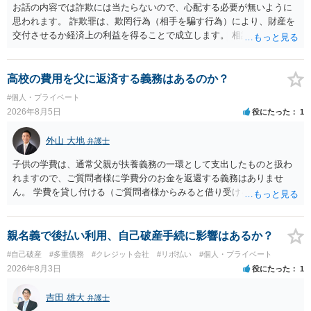
お話の内容では詐欺には当たらないので、心配する必要が無いように
思われます。 詐欺罪は、欺罔行為（相手を騙す行為）により、財産を
交付させるか経済上の利益を得ることで成立します。 相談者さんは、
お金が返金できないというだけで、何ら相手を騙していません。 です
ので、詐欺罪の実行行為性が無く罪に問うことはできません。 おそら
く、相手が真実を話せば警察も取り合わないと思いますが、虚偽の内
高校の費用を父に返済する義務はあるのか？
容を述べた場合は、捜査はあるかもしれません。 ただし、捜査におい
#個人・プライベート
て、真実を説明すれば、「ちゃんと返しなさいよ」程度の注意で済む
2026年8月5日
役にたった
1
ことだと思われます。 また、返せるお金が無いのであれば、返せない
のは致し方ありません。真摯に分割して支払うことを相手に告げてい
外山 大地
弁護士
くのみでしょう。 以上、ご参考まで。
子供の学費は、通常父親が扶養義務の一環として支出したものと扱わ
れますので、ご質問者様に学費分のお金を返還する義務はありませ
ん。 学費を貸し付ける（ご質問者様からみると借り受ける）といった
合意がない限りは、法的に返す義務があると主張するのは難しいでし
ょう。
親名義で後払い利用、自己破産手続に影響はあるか？
#自己破産
#多重債務
#クレジット会社
#リボ払い
#個人・プライベート
2026年8月3日
役にたった
1
吉田 雄大
弁護士