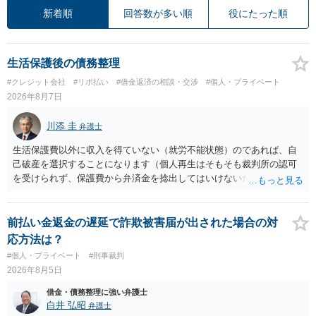
新着順
回答数が多い順
役にたった順
生活保護後の債務整理
#クレジット会社
#リボ払い
#借金返済の相談・交渉
#個人・プライベート
2026年8月7日
川添 圭
弁護士
生活保護費以外に収入を得ていない（就労不能状態）のであれば、自
己破産を選択することになります（個人再生はそもそも裁判所の認可
を受けられず、保護費から弁済金を捻出してはいけないため任意整理
という選択肢もありません）。法テラスの法律扶助を利用すれば弁護
士費用は法テラスが負担し、裁判所の予納金等も法テラスが援助して
くれるため、弁護士へ自己破産を任せれば解決します。
前払い金返金の遅延で詐欺被害届が出された場合の対
応方法は？
#個人・プライベート
#刑事裁判
2026年8月5日
借金・債務整理に強い弁護士
白井 弘昭
弁護士