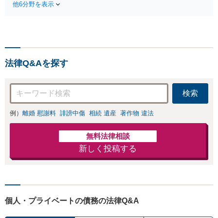
な弁護士が多角的
他6分野を表示
く日常を取り戻せるよう、
な視点でアドバイ
私が力になります【初回相
ス「親権・監護
談無料】【電話・オンライ
権・面会交流に実
ン相談対応】「スピード対
績あり」子の引渡
応・納得できる解決を」
し・認知・親子関
「刑事裁判のニーズにも対
係不存在確認など
法律Q&Aを探す
応」【休日・夜間相談可】
もご相談下さい
【子連れ相談可】
検索
例）
離婚 慰謝料
誹謗中傷
相続 遺産
著作物 違法
無料法律相談
新しく投稿する
個人・プライベートの債務の法律Q&A