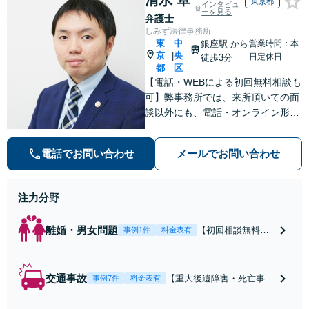
東京都
インタビュ
ーを見る
弁護士
しみず法律事務所
東
中
銀座駅
から
営業時間：本
京
央
|
日定休日
徒歩3分
都
区
【電話・WEBによる初回無料相談も
可】弊事務所では、来所頂いての面
談以外にも、電話・オンライン形式
での初回無料相談も実施中。すぐに
弁護士にご相談頂くことで、今のご
電話でお問い合わせ
メールでお問い合わせ
不安が和らぐとともに、問題解決の
ために前に進むことができます。
注力分野
離婚・男女問題
【初回相談無料】
事例1件
料金表有
【電話・オンライ
ン相談対応】あな
たにとって有利な
交通事故
【重大後遺障害・死亡事案
事例7件
料金表有
条件で離婚ができ
などの実績多数】「被害者
るよう、経験豊富
救済を第一に」一日でも早