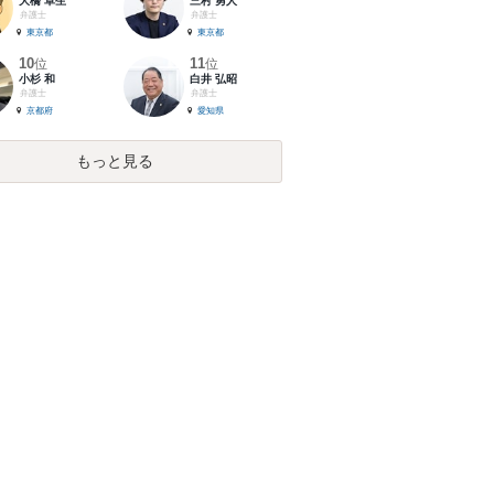
大橋 卓生
三村 勇人
弁護士
弁護士
東京都
東京都
10
11
位
位
小杉 和
白井 弘昭
弁護士
弁護士
京都府
愛知県
もっと見る