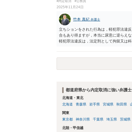
#内定取消
#公務員
2025年11月24日
竹本 真紀
弁護士
立ちションをされた行為は，軽犯罪法違反
合もあり得ますが，本当に尿意に逆らえな
軽犯罪法違反は，法定刑として拘留又は科
い類型のものであるけれども，前科前歴に
拘禁刑以上になった場合には欠格要件に該
て，これに該当することはありません。 
これは，事件の軽重が影響するものではな
だ，公務員になっていませんから，直接該
得ないと思います。 しかし，本件では，
軽犯罪法違反は上記の程度の刑ですから，
まいます。 よほどの常習犯か，警察官の
都道府県から内定取消に強い弁護士
す。 今回でも，もし警察に通報する気が
北海道・東北
は，３人の中の誰かを特定することはでき
北海道
青森県
岩手県
宮城県
秋田県
もらった方が解決も早いのです。 ナンバ
程度のものだと思います。 仮に警察に通
関東
できても，犯人を特定することはできませ
東京都
神奈川県
千葉県
埼玉県
茨城県
軽犯罪法違反は上記法定刑の罪です。 き
北陸・甲信越
終わる可能性も大きいとは思います。 前