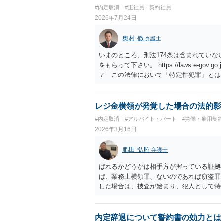
#内定取消
#正社員・契約社員
2026年7月24日
奥村 徹
弁護士
いまのところ、刑法174条は含まれてい
をもらって下さい。 https://laws.e-gov.go.jp
７ この法律において「特定性犯罪」とは
号）第百七十六条、第百七十七条、第百七
第三項又は第二百四十三条（同項の罪に係
（昭和五年法律第九号）第四条の罪（刑法
レジ金横領が発覚した場合の法的影
三 児童福祉法第六十条第一項の罪 四 
#内定取消
#アルバイト・パート
#労働・雇用契
保護等に関する法律（平成十一年法律第五
2026年3月16日
行為等の処罰及び押収物に記録された性的
年法律第六十七号）第二条から第六条まで
肥田 弘昭
弁護士
でに掲げる行為のいずれかを罰するものと
行為 ロ 正当な理由がなくて、人の通常
ばれるかどうかは相手方が握っている証拠
真機その他の機器（以下このロにおいて「
ば、業務上横領罪、ないのであれば窃盗罪
身体を撮影する目的で写真機等を差し向け
した場合は、捜査が始まり、犯人として特
（イ又はロに掲げるものを除く。） ニ 
最終的には判決となり前科がつく可能性が
裁送致後審判で前歴となる可能性がありま
内定辞退について誓約書の効力とは