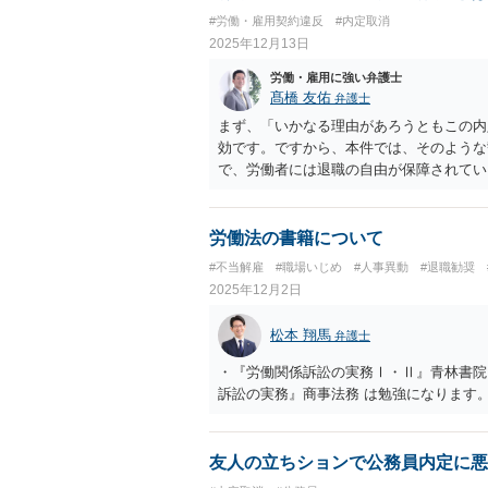
#労働・雇用契約違反
#内定取消
2025年12月13日
労働・雇用に強い弁護士
髙橋 友佑
弁護士
まず、「いかなる理由があろうともこの内
効です。ですから、本件では、そのような
で、労働者には退職の自由が保障されてい
されています。したがって、入社辞退の申
この申し出は、直接電話するのが億劫であ
就労開始予定日の直前というような場合は
労働法の書籍について
償請求がなされる余地はあります。もっと
#不当解雇
#職場いじめ
#人事異動
#退職勧奨
難かもしれませんので、実務的には、入社
2025年12月2日
件では、可及的速やかに入社辞退の連絡を
です。 その他の影響も特に考えられませ
松本 翔馬
弁護士
・『労働関係訴訟の実務Ⅰ・Ⅱ』青林書院
訴訟の実務』商事法務 は勉強になります
友人の立ちションで公務員内定に悪