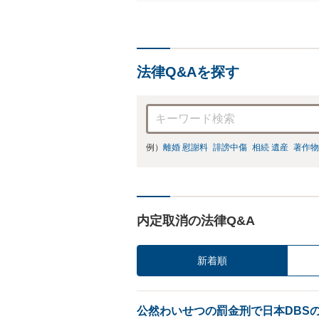
応
法律Q&Aを探す
例）
離婚 慰謝料
誹謗中傷
相続 遺産
著作物
内定取消の法律Q&A
新着順
公然わいせつの罰金刑で日本DBS