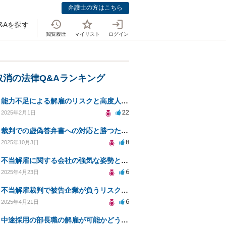
弁護士の方はこちら
&Aを探す
閲覧履歴
マイリスト
ログイン
取消の法律Q&Aランキング
能力不足による解雇のリスクと高度人材採用の注意点とは？
22
2025年2月1日
裁判での虚偽答弁書への対応と勝つためのポイント
8
2025年10月3日
不当解雇に関する会社の強気な姿勢と法的対策について
6
2025年4月23日
不当解雇裁判で被告企業が負うリスクと対策は？
6
2025年4月21日
中途採用の部長職の解雇が可能かどうかの法的見解は？