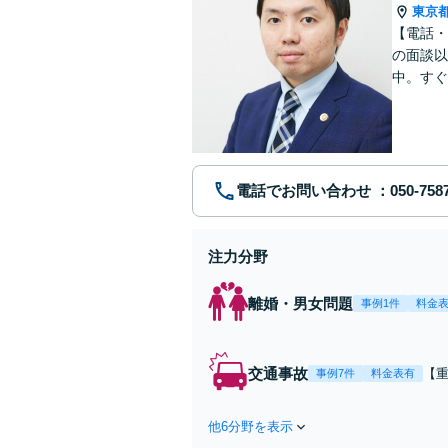
東京
【電話・
の面談以
中。すぐ
に、問題
電話でお問い合わせ
注力分野
離婚・男女問題
事例1件
料金
交通事故
【
事例7件
料金表有
第
ま
他6分野を表示
ー