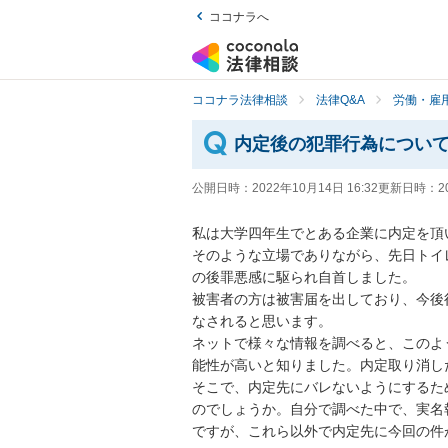
ココナラへ
ココナラ法律相談
法律Q&A
労働・雇用
内定後の犯罪行為につい
公開日時：
2022年10月14日 16:32
更新日時：
2
私は大学四年生でとある企業に内定を頂い
そのような立場でありながら、先日トイ
の後罪悪感に駆られ自首しました。

被害者の方は被害届を出しており、今後
なされると思います。

ネットで様々な情報を調べると、このよ
能性が高いと知りました。内定取り消し
そこで、内定先にバレないようにするた
のでしょうか。自分で調べた中で、実名
ですが、これら以外で内定先に今回の件