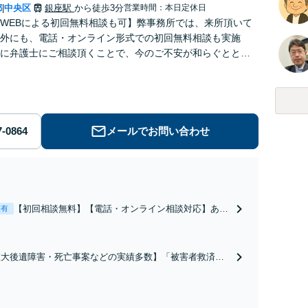
都
中央区
銀座駅
から徒歩3分
営業時間：本日定休日
|
WEBによる初回無料相談も可】弊事務所では、来所頂いて
外にも、電話・オンライン形式での初回無料相談も実施
に弁護士にご相談頂くことで、今のご不安が和らぐととも
解決のために前に進むことができます。
メールでお問い合わせ
【初回相談無料】【電話・オンライン相談対応】あな
表有
たにとって有利な条件で離婚ができるよう、経験豊富
な弁護士が多角的な視点でアドバイス「親権・監護
権・面会交流に実績あり」子の引渡し・認知・親子関
重大後遺障害・死亡事案などの実績多数】「被害者救済を
係不存在確認などもご相談下さい【子連れ相談可】
一に」一日でも早く日常を取り戻せるよう、私が力になり
す【初回相談無料】【電話・オンライン相談対応】「スピ
ド対応・納得できる解決を」「刑事裁判のニーズにも対