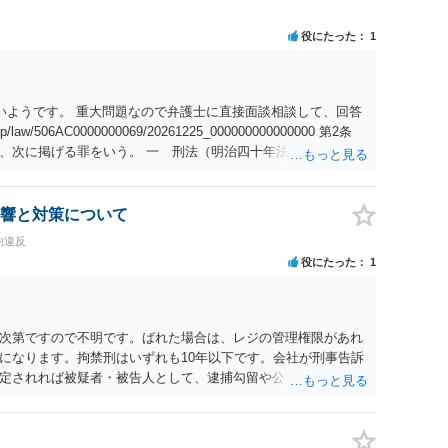
役にたった
1
ないようです。 重大問題なので弁護士に直接面談相談して、回答
/law/506AC0000000069/20261225_000000000000000 第2条
、次に掲げる罪をいう。 一 刑法（明治四十年法律第四十五
十九条から第百八十二条まで、第二百四十一条第一項若しくは
る部分に限る。）の罪 二 盗犯等の防止及び処分に関する法律
第二百四十一条第一項の罪を犯す行為に係るものに限る。）
響と対策について
児童買春、児童ポルノに係る行為等の規制及び処罰並びに児童の
約違反
十二号）第四条から第八条までの罪 五 性的な姿態を撮影する
役にたった
1
な姿態の影像に係る電磁的記録の消去等に関する法律（令和五
の罪 六 都道府県の条例で定める罪であって、次のイからニま
して政令で定めるもの イ みだりに人の身体の一部に接触する
衣服で隠されている下着若しくは身体をのぞき見し、若しくは写
次第ですので不明です。ばれた場合は、レジの管理権限があれ
写真機等」という。）を用いて撮影し、又は当該下着若しくは
になります。拘禁刑はいずれも10年以下です。会社が刑事告訴
、若しくは設置する行為 ハ みだりに卑わいな言動をする行為
定されれば被疑者・被告人として、逮捕勾留や公判請求され、
児童と性交し、又は児童に対しわいせつな行為をする行為
あります。未成年、特定少年（18歳以上20歳未満）であれば家
す。ご参考にしてください。