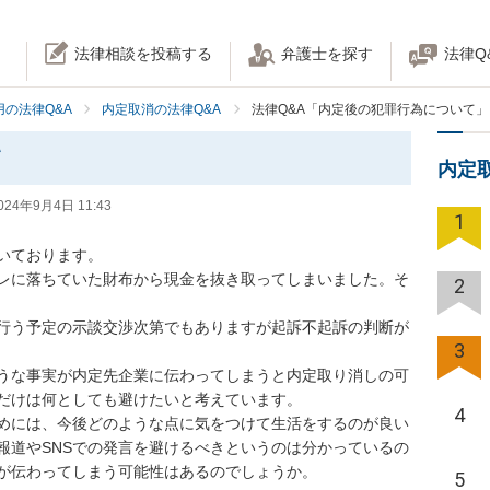
法律相談を投稿する
弁護士を探す
法律Q
の法律Q&A
内定取消の法律Q&A
法律Q&A「内定後の犯罪行為について」
て
内定
024年9月4日 11:43
1
ております。

レに落ちていた財布から現金を抜き取ってしまいました。そ
2
行う予定の示談交渉次第でもありますが起訴不起訴の判断が
3
うな事実が内定先企業に伝わってしまうと内定取り消しの可
だけは何としても避けたいと考えています。

4
めには、今後どのような点に気をつけて生活をするのが良い
報道やSNSでの発言を避けるべきというのは分かっているの
が伝わってしまう可能性はあるのでしょうか。
5