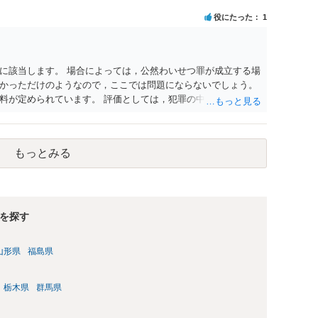
役にたった
1
に該当します。 場合によっては，公然わいせつ罪が成立する場
かっただけのようなので，ここでは問題にならないでしょう。
料が定められています。 評価としては，犯罪の中では比較的軽
該当することに変わりないということになります。 公務員は，
当することになるので失職します。 本件の場合，法定刑からし
しかし，懲戒には該当する可能性があることは否定できません。
もっとみる
いのです（処分の軽重には影響するとは思いますが。）。 ま
当するわけではありませんが，この点に不安を覚えてもやむを
まず，警察が捜査の端緒を得る機会がないだろうと思います。
被害者側において，警察に申告する手間の方が大きくなってし
現認以外には，警察が事件として把握することはないと思いま
を探す
あるなら，その場で対応したと思います。車のナンバーだけで
ませんから，立ちションした方を特定できる状態で警察に来て
山形県
福島県
ーを記載したのは，店において利用を控えてもらう対象に考える
報されたとしても，車のナンバーだけでは犯人のグループを把握
ん。 軽犯罪法違反で特定されるようなことがあったとしても，
栃木県
群馬県
ちんと反省していれば，微罪処分となり検察官に送致もされずに
歴にはなりますが，前科ほどの影響はないでしょう。そして，そ