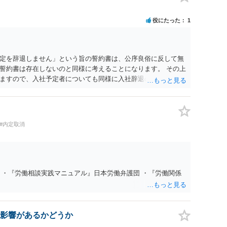
役にたった
1
定を辞退しません」という旨の誓約書は、公序良俗に反して無
誓約書は存在しないのと同様に考えることになります。 その上
ますので、入社予定者についても同様に入社辞退の自由が保障
し出をすれば、労働契約は有効に解約されたことになります。
れば、手紙でも構いません。 ただし、入社辞退の連絡時期が、
、入社辞退の理由や連絡が遅れた事情などによっては、損害賠
も、会社側は、損害の立証をしなければならず、その立証は困
#内定取消
予定者への法的措置は難しいと考えられます。 結論として、本
すれば、貴方が法的に責任を負うことになる事態は考えづらい
ん。
 ・『労働相談実践マニュアル』日本労働弁護団 ・『労働関係
。
影響があるかどうか