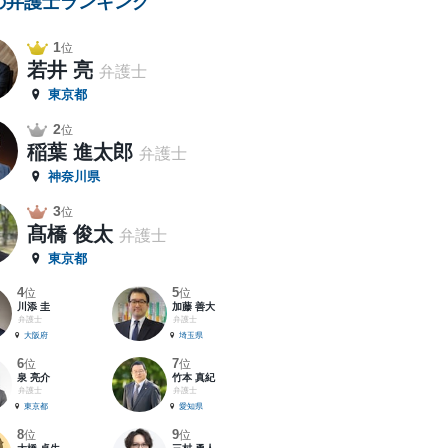
の弁護士ランキング
1
位
若井 亮
弁護士
東京都
2
位
稲葉 進太郎
弁護士
神奈川県
3
位
髙橋 俊太
弁護士
東京都
4
5
位
位
川添 圭
加藤 善大
弁護士
弁護士
大阪府
埼玉県
6
7
位
位
泉 亮介
竹本 真紀
弁護士
弁護士
東京都
愛知県
8
9
位
位