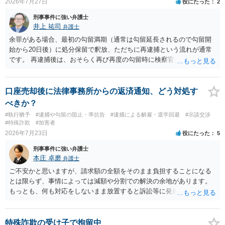
2026年7月27日
役にたった
2
刑事事件に強い弁護士
井上 祐司
弁護士
余罪がある場合、最初の勾留満期（通常は勾留延長されるので勾留開
始から20日後）に処分保留で釈放、ただちに再逮捕という流れが通常
です。 再逮捕後は、おそらく再び再度の勾留時に検察官が接見禁止を
請求し、そのまま接見禁止決定となる流れです。
口座売却後に法律事務所からの返済通知、どう対処す
べきか？
#執行猶予
#逮捕や勾留の阻止・準抗告
#逮捕による解雇・退学回避
#示談交渉
#特殊詐欺
#加害者
2026年7月23日
役にたった
5
刑事事件に強い弁護士
本庄 卓磨
弁護士
ご不安かと思いますが、請求額の全額をそのまま負担することになる
とは限らず、事情によっては減額や分割での解決の余地があります。
もっとも、何も対応をしないまま放置すると訴訟等に発展してしまう
可能性がありますので、お早めに弁護士にご相談されることをおすす
めします。
特殊詐欺の受け子で拘留中