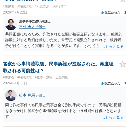
#加害者
#特殊詐欺
#示談交渉
#執行猶予
2026年7月22日
役にたった
2
刑事事件に強い弁護士
三村 勇人
弁護士
共同正犯になるため、詐取された全額が被害金額となります。 組織的
詐欺に対する刑罰は厳しいため、常習犯で複数立件されれば、執行猶
予が付くことなく実刑になることが多いです。 少なくとも、執行猶予
を狙うのであれば、被害弁済を行うことがマストになるかと思いま
す。 弁護士を介して共犯者数人で被害弁済を行うこともあります。 保
釈申請については、共犯なので、全て公判請求されるまで難しいです
警察から事情聴取後、民事訴訟が提起された。再度聴
が、個別具体的な事情により異なります。 弁護方針により、結果が変
取される可能性は？
わるため、刑事事件に精通している弁護人を選任されることをお勧め
#加害者
#特殊詐欺
#冤罪・無実・正当防衛
いたします。
2026年7月17日
役にたった
1
松本 翔馬
弁護士
同じ詐欺事件でも民事と刑事は全く別の手続ですので、民事訴訟提起
をきっかけに警察から事情聴取を受けるという可能性は低いと思いま
す