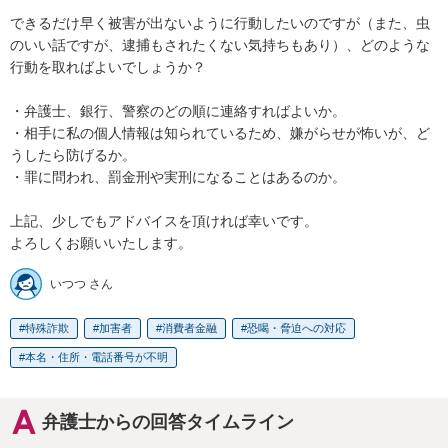
できるだけ早く被害が出ないように行動したいのですが（また、虫
のいい話ですが、逮捕もされたくない気持ちもあり）、どのような
行動を取ればよいでしょうか？

・弁護士、銀行、警察のどの順に連絡すればよいか。

・相手に私の個人情報は知られているため、嫌がらせが怖いが、ど
うしたら防げるか。

・罪に問われ、罰金刑や実刑になることはあるのか。

上記、少しでもアドバイスを頂ければ幸いです。

よろしくお願いいたします。
いつつ さん
特殊詐欺
加害者
消費者金融
恐喝・脅迫への対応
本名・住所・電話番号が不明
弁護士からの回答タイムライン