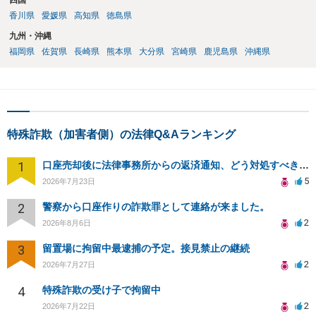
四国
香川県
愛媛県
高知県
徳島県
九州・沖縄
福岡県
佐賀県
長崎県
熊本県
大分県
宮崎県
鹿児島県
沖縄県
特殊詐欺（加害者側）の法律Q&Aランキング
1
口座売却後に法律事務所からの返済通知、どう対処すべきか？
5
2026年7月23日
2
警察から口座作りの詐欺罪として連絡が来ました。
2
2026年8月6日
3
留置場に拘留中最逮捕の予定。接見禁止の継続
2
2026年7月27日
4
特殊詐欺の受け子で拘留中
2
2026年7月22日