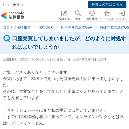
弁護士の方はこちら
ココナラへ
投稿する
探す
閲覧履歴
マイリスト
ログイン
ココナラ法律相談
法律Q&A
刑事事件の法律Q&A
特殊詐欺の法律Q&
口座売買してしまいましたが、どのように対処す
ればよいでしょうか
公開日時：
2022年10月13日 09:08
更新日時：
2024年9月4日 11:43
ご覧くださりありがとうございます。

金策に尽きて、SNS上で見つけた口座売買の話に乗ってしまいまし
た。

その後、大変なことをしでかしたと正気にかえり焦っています。と
ても反省しています。

・キャッシュカードはまだ私の手元には届いていません。

・すでに口座情報は相手に渡っていて、オンラインバンクなどは私
はログインできません。
