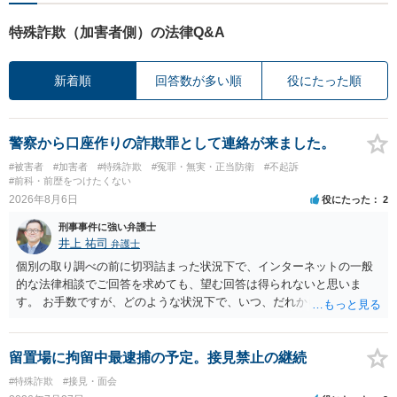
特殊詐欺（加害者側）の法律Q&A
新着順
回答数が多い順
役にたった順
警察から口座作りの詐欺罪として連絡が来ました。
#被害者
#加害者
#特殊詐欺
#冤罪・無実・正当防衛
#不起訴
#前科・前歴をつけたくない
2026年8月6日
役にたった
2
刑事事件に強い弁護士
井上 祐司
弁護士
個別の取り調べの前に切羽詰まった状況下で、インターネットの一般
的な法律相談でご回答を求めても、望む回答は得られないと思いま
す。 お手数ですが、どのような状況下で、いつ、だれからどのような
経緯で口座の提供を頼まれ開設したか、それによる詐欺等の収益がど
の程度だと聞いているのかということについて、お近くで詳細な法律
相談を受けられたうえで対処方法を探された方がよいと思われます。
留置場に拘留中最逮捕の予定。接見禁止の継続
一般論でいえば、任意取り調べの場合、ＩＣレコーダーを持参して取
#特殊詐欺
#接見・面会
り調べ内容を録音することは必須だと考えます。