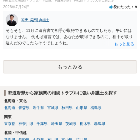
#家族間の相続トラブル
#協議
#遺産分割
#相続トラブルの代理交渉
2026年7月24日
役にたった
9
岡田 晃朝
弁護士
そもそも、11月に遺言書で相手が取得できるものでしたら、争いには
なりません。 例えば遺言では、あなたが取得できるのに、相手が取り
込んだのでしたらそうでしょうね。
もっとみる
都道府県から家族間の相続トラブルに強い弁護士を探す
北海道・東北
北海道
青森県
岩手県
宮城県
秋田県
山形県
福島県
関東
東京都
神奈川県
千葉県
埼玉県
茨城県
栃木県
群馬県
北陸・甲信越
新潟県
長野県
山梨県
石川県
富山県
福井県