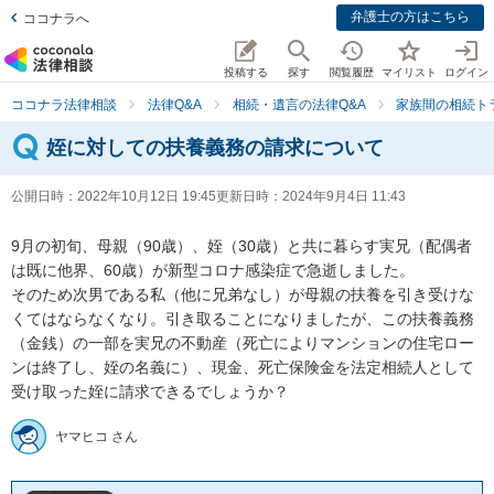
弁護士の方はこちら
ココナラへ
投稿する
探す
閲覧履歴
マイリスト
ログイン
ココナラ法律相談
法律Q&A
相続・遺言の法律Q&A
家族間の相続ト
姪に対しての扶養義務の請求について
公開日時：
2022年10月12日 19:45
更新日時：
2024年9月4日 11:43
9月の初旬、母親（90歳）、姪（30歳）と共に暮らす実兄（配偶者
は既に他界、60歳）が新型コロナ感染症で急逝しました。

そのため次男である私（他に兄弟なし）が母親の扶養を引き受けな
くてはならなくなり。引き取ることになりましたが、この扶養義務
（金銭）の一部を実兄の不動産（死亡によりマンションの住宅ロー
ンは終了し、姪の名義に）、現金、死亡保険金を法定相続人として
受け取った姪に請求できるでしょうか？
ヤマヒコ さん