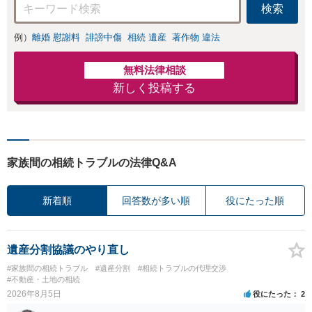
検索
例）
離婚 慰謝料
誹謗中傷
相続 遺産
著作物 違法
無料法律相談
新しく投稿する
家族間の相続トラブルの法律Q&A
新着順
回答数が多い順
役にたった順
遺産分割協議のやり直し
#家族間の相続トラブル
#遺産分割
#相続トラブルの代理交渉
#不動産・土地の相続
2026年8月5日
役にたった
2