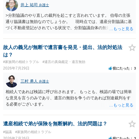
井上 祐司
弁護士
>分割協議のやり直しの裁判を起こすと言われています。 伯母の主張
通り協議書は無効なのでしょうか。 現時点では、遺産分割協議に基
づく不動産登記がされている状況で、分割協議自体の無効を裁判所が
認めたわけではないので、分割協議の効力に影響はありません。 先
方の訴訟の主張及び立証次第ですが、 ・御祖母様の認知能力に関する
医師の意見書、筆跡鑑定 が提出されればその効力が否定される可能性
故人の義兄が無断で遺言書を発見・提出、法的対処法
はありますが、 ・伯母様自身が分割協議に加わっていること ・御祖母
は？
様の意に反する遺産分割協議を行う実益が誰にあったかの立証が困難
#家族間の相続トラブル
#遺言の真偽鑑定・遺言無効
であること からすると、実際に遺産分割協議の効力が否定される可能
2026年7月29日
役にたった
3
性はそれほど高くない（立証のハードルは非常に高い）ということが
言えると思います。
三村 勇人
弁護士
相続人であれば検認に呼び出されます。 もっとも、検認の場では簡単
な意見を言うのみであり、遺言の無効を争うのであれば別途裁判をす
る必要がございます。
遺産相続で弟が保険を無断解約、法的問題は？
#協議
#家族間の相続トラブル
2026年7月26日
役にたった
3