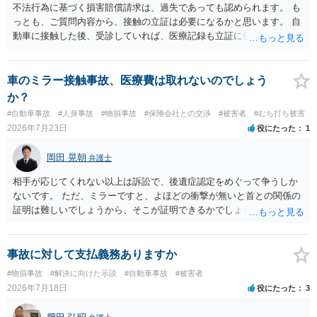
で、弁護士が受任する場合には、叔母様ご本人の依頼意思等を確認す
不法行為に基づく損害賠償請求は、過失であっても認められます。 も
る必要があります。日本語での十分な意思疎通が難しいとのことです
っとも、ご質問内容から、接触の立証は必要になるかと思います。 自
ので、そのあたりのご事情も踏まえて、依頼意思の確認方法等を検討
動車に接触した後、受診していれば、医療記録も立証に使えるかと思
する必要があると思われます。
います。 いずれにせよ、多角的に検討する必要がありますので、弁護
士にご相談ください。
車のミラー接触事故、医療費は取れないのでしょう
か？
#自動車事故
#人身事故
#物損事故
#保険会社との交渉
#被害者
#むち打ち被害
2026年7月23日
役にたった
1
岡田 晃朝
弁護士
相手が応じてくれない以上は訴訟で、後遺症認定をめぐって争うしか
ないです。 ただ、ミラーですと、よほどの衝撃が無いと首との関係の
証明は難しいでしょうから、そこが証明できるかでしょうね。
事故に対して支払義務ありますか
#物損事故
#解決に向けた示談
#自動車事故
#被害者
2026年7月18日
役にたった
3