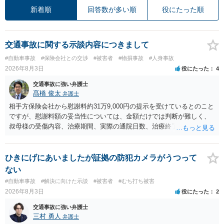
新着順
回答数が多い順
役にたった順
交通事故に関する示談内容につきまして
#自動車事故
#保険会社との交渉
#被害者
#物損事故
#人身事故
2026年8月3日
役にたった
4
交通事故に強い弁護士
髙橋 俊太
弁護士
相手方保険会社から慰謝料約31万9,000円の提示を受けているとのこと
ですが、慰謝料額の妥当性については、金額だけでは判断が難しく、
叔母様の受傷内容、治療期間、実際の通院日数、治療終了の経緯、後
遺症の有無、相手方保険会社から提示されている示談内容の内訳等を
確認する必要があります。保険会社から提示される慰謝料額について
は、弁護士が介入することにより増額を検討できる場合がありますの
ひきにげにあいましたが証拠の防犯カメラがうつって
で、以下の資料・情報を準備した上で、弁護士に個別に相談すること
ない
をお勧めいたします。 ・相手方保険会社から届いている示談金額の提
#自動車事故
#解決に向けた示談
#被害者
#むち打ち被害
示書類 ・叔母様の診断名、けがの内容 ・治療開始日及び治療終了日
2026年8月3日
役にたった
2
・入院の有無、通院回数 ・現在も症状が残っているか ・叔母様ご本人
やご家族等が加入している保険に、今回の事故で利用できる弁護士費
交通事故に強い弁護士
用特約が付帯しているか なお、被害者は叔母様ご本人となりますの
三村 勇人
弁護士