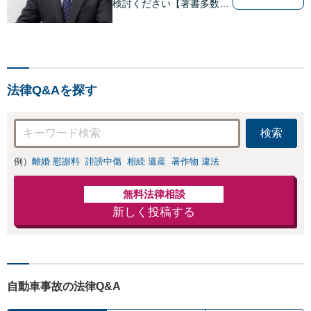
検討ください【著書多数】
【離婚の解決実績300件以
上】心のケアもしながら全
力でサポートします【相続
問題】複雑な遺産分割・相
続放棄・遺留分なども、基
法律Q&Aを探す
本からわかりやすくご説明
します【人形町駅2分】
検索
例）
離婚 慰謝料
誹謗中傷
相続 遺産
著作物 違法
無料法律相談
新しく投稿する
自動車事故の法律Q&A