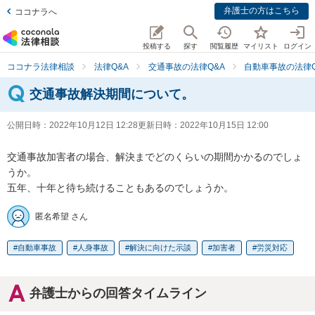
弁護士の方はこちら
ココナラへ
投稿する
探す
閲覧履歴
マイリスト
ログイン
ココナラ法律相談
法律Q&A
交通事故の法律Q&A
自動車事故の法律Q
交通事故解決期間について。
公開日時：
2022年10月12日 12:28
更新日時：
2022年10月15日 12:00
交通事故加害者の場合、解決までどのくらいの期間かかるのでしょ
うか。

五年、十年と待ち続けることもあるのでしょうか。
匿名希望 さん
自動車事故
人身事故
解決に向けた示談
加害者
労災対応
弁護士からの回答タイムライン