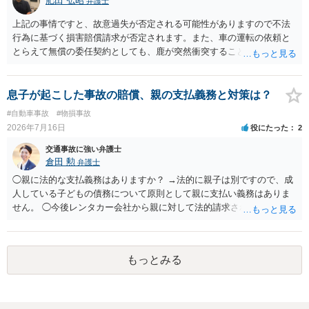
肥田 弘昭
弁護士
上記の事情ですと、故意過失が否定される可能性がありますので不法
行為に基づく損害賠償請求が否定されます。また、車の運転の依頼と
とらえて無償の委任契約としても、鹿が突然衝突することは予見がで
きませんので善管注意義務違反は否定され債務不履行に基づく損害賠
償請求も成立しない可能性があります。以上の理由から支払義務は否
定される可能性が高いです。ご参考にしてください。
息子が起こした事故の賠償、親の支払義務と対策は？
#自動車事故
#物損事故
2026年7月16日
役にたった
2
交通事故に強い弁護士
倉田 勲
弁護士
◯親に法的な支払義務はありますか？ →法的に親子は別ですので、成
人している子どもの債務について原則として親に支払い義務はありま
せん。 ◯今後レンタカー会社から親に対して法的請求される可能性は
ありますか？ →原則として支払い義務がない以上請求される可能性は
低いでしょう。 ◯親である私は今後どう対応すべきでしょうか？ →債
権者に対してご自身は支払いを拒み、請求するのであれば本人に対し
もっとみる
て請求するよう言う程度かと思います。