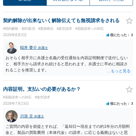
契約解除が出来ないく解除伝えても無視請求をされる
#契約解除・契約取消
#悪徳商法
#架空請求
#高額請求への対応
2026年8月2日
役にたった
2
稲井 要介
弁護士
おそらく相手方に弁護士名義の受任通知を内容証明郵便で送付しない
と、相手方から請求され続けると思われます。弁護士に早めに相談さ
れることを推奨します。
内容証明。支払いの必要があるか？
#高額請求への対応
#架空請求
2026年7月23日
役にたった
3
川添 圭
弁護士
ご質問の内容を前提とすれば、「返却日〜現在までの約1年分の月額料
金と、製品の買取費用（本体代金）の請求」に応じる義務はないと思