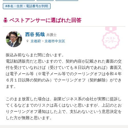
本名・住所・電話番号が判明
ベストアンサーに選ばれた回答
西谷 拓哉
弁護士
京都府
>
京都市中京区
振込み前ならまだ間に合います。

電話勧誘販売だと思いますので、契約内容が記載された書面の交
付を受けていなれけば（受けていても８日以内であれば）書面又
は電子メール等（※電子メール等でのクーリングオフは令和４年
６月１日以降の契約のみ）でクーリングオフ（契約解除）ができ
ます。

このまま放置した場合は、副業ビジネス系の会社が実際に提訴し
てくるなどまでのリスクは高くはないと思いますが、上記のとお
りクーリングオフ通知はした上で、支払わないという意思決定を
した方が無難と思います。