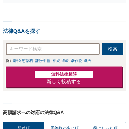
護士歴10年】離婚
効の援用など。浪
後の生活を見据え
費・事業の失敗に
てアドバイスしま
よる借金も、相談
すので、お気軽に
者さまのご要望を
ご相談ください
踏まえ、解決策を
【初回相談３０分
法律Q&Aを探す
提示します【破産
無料】【電話相談
管財人就任経験
可】
有】【初回相談30
検索
分無料】
例）
離婚 慰謝料
誹謗中傷
相続 遺産
著作物 違法
無料法律相談
新しく投稿する
高額請求への対応の法律Q&A
新着順
回答数が多い順
役にたった順