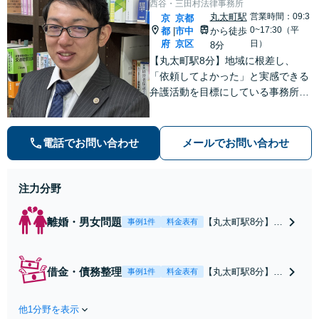
西谷・三田村法律事務所
丸太町駅
営業時間：09:3
京
京都
0~17:30（平
都
市中
から徒歩
|
府
京区
日）
8分
【丸太町駅8分】地域に根差し、
「依頼してよかった」と実感できる
弁護活動を目標にしている事務所で
す【不動産・住まい】宅地建物取引
士の試験に合格、不動産分野の取扱
実績あり【相続・遺言】相談者さま
電話でお問い合わせ
メールでお問い合わせ
に寄り添い、円滑な相続を目指しま
す
注力分野
離婚・男女問題
【丸太町駅8分】調
事例1件
料金表有
停や条件交渉を有
利に進めるには、
法的な根拠に基づ
借金・債務整理
【丸太町駅8分】
事例1件
料金表有
く冷静な主張が重
【弁護士歴10年】
要です。財産分与
自己破産、任意整
／養育費など【弁
他1分野を表示
理、個人整理、時