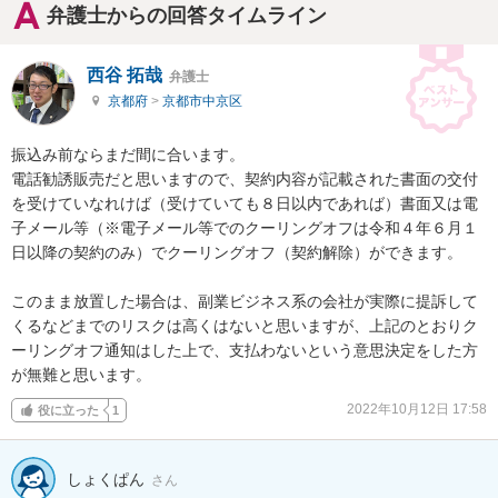
弁護士からの回答タイムライン
西谷 拓哉
弁護士
京都府
>
京都市中京区
振込み前ならまだ間に合います。

電話勧誘販売だと思いますので、契約内容が記載された書面の交付
を受けていなれけば（受けていても８日以内であれば）書面又は電
子メール等（※電子メール等でのクーリングオフは令和４年６月１
日以降の契約のみ）でクーリングオフ（契約解除）ができます。

このまま放置した場合は、副業ビジネス系の会社が実際に提訴して
くるなどまでのリスクは高くはないと思いますが、上記のとおりク
ーリングオフ通知はした上で、支払わないという意思決定をした方
が無難と思います。
2022年10月12日 17:58
役に立った
1
しょくぱん
さん