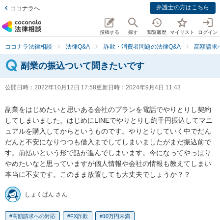
弁護士の方はこちら
ココナラへ
投稿する
探す
閲覧履歴
マイリスト
ログイン
ココナラ法律相談
法律Q&A
詐欺・消費者問題の法律Q&A
高額請求
副業の振込ついて聞きたいです
公開日時：
2022年10月12日 17:58
更新日時：
2024年9月4日 11:43
副業をはじめたいと思いある会社のプランを電話でやりとりし契約
してしまいました。はじめにLINEでやりとりし約千円振込してマニ
ュアルを購入してからというものです。やりとりしていく中でだん
だんと不安になりつつも借入までしてしまいましたがまだ振込前で
す。前払いという形で話が進んでしまいます。今になってやっぱり
やめたいなと思っていますが個人情報や会社の情報も教えてしまい
本当に不安です。このまま放置しても大丈夫でしょうか？？
しょくぱん さん
高額請求への対応
FX詐欺
10万円未満