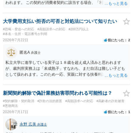
われます。 この契約が消費者契約に該当する場合、「利用料金の未納
があること」を理由として解約を認めない条項が存在していたとして
も不当条項として無効になると解されます（消費者契約法10条）。消
費者契約に該当しない場合でも、ご質問の記載を前提とすればそのよ
大学費用支払い拒否の可否と対処法について知りたい
うな条項は存在しないので請求自体が不当ということになります。 メ
#恐喝・脅迫への対応
#高額請求への対応
#200万円以上
ールでのやり取りも証拠になりますので、あなたとしては、毅然と請
#本名・住所・電話番号が判明
求を拒絶することを伝えるべきでしょう（ただし未納料金があること
2026年7月22日
役にたった
2
に争いがない場合には未納料金は支払う必要があるかもしれませ
ん）。それ以上の話し合いには応じないという対応を考えられます。
匿名A
弁護士
訴訟で解決するのが一番ですが、相手方が遠方である場合は遠方の裁
判所で提訴される可能性もありますので、（費用はかかってしまいま
私立大学に進学している実子は１８歳を超え成人済みと思われます
すが）弁護士へ依頼して正式な拒絶回答を送ることも検討した方がよ
が、裁判所実務上は「未成熟子」すなわち、まだ自活は難しい子ども
いかもしれません。
として扱われます。このため一応、実親に対する扶養料請求として法
律的には成り立つ可能性があります。 ただし、実子と同居する元配偶
者宛に養育費を支払っており、当該養育費は実子の進学費用の趣旨も
一部含まれています。また、私立大学進学について貴殿が了解したわ
新聞契約解除で偽計業務妨害罪問われる可能性は？
けではないという事情も存在します。 こうした場合には、支払を拒ん
#契約解除・契約取消
#詐欺の法的措置
#高額請求への対応
#高齢者の詐欺被害
だとしても学費の請求が裁判所によって強制される可能性は低いとい
#悪徳商法
えます。 以上整理したとおり、貴殿の事情を説明し支払えないと実子
2026年7月17日
役にたった
1
に伝えるのが良い対処法と思います。
永野 広美
弁護士