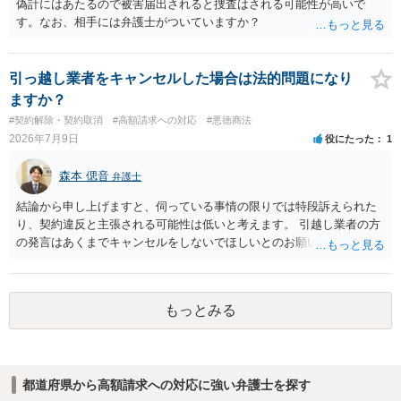
偽計にはあたるので被害届出されると捜査はされる可能性が高いで
す。なお、相手には弁護士がついていますか？
引っ越し業者をキャンセルした場合は法的問題になり
ますか？
#契約解除・契約取消
#高額請求への対応
#悪徳商法
2026年7月9日
役にたった
1
森本 偲音
弁護士
結論から申し上げますと、伺っている事情の限りでは特段訴えられた
り、契約違反と主張される可能性は低いと考えます。 引越し業者の方
の発言はあくまでキャンセルをしないでほしいとのお願いにすぎず、
これに拘束されるものではないと考えられます。 契約上引越し予定日
の三日前まではキャンセル料無料とのことですので、三日前までは無
料でキャンセルできるかと存じます。 また、引越し予定日三日前以降
もっとみる
でも、キャンセル料が必要になるかもしれませんが、キャンセルは可
能かと存じます。 以上、ご参考までに。
都道府県から高額請求への対応に強い弁護士を探す