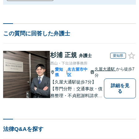
この質問に回答した弁護士
杉浦 正規
弁護士
愛知県
西山・下出法律事務所
久屋大通駅
から徒歩7
愛知
名古屋市中
|
県
区
分
【久屋大通駅徒歩7分】
詳細を見
【専門分野：交通事故・債
る
務整理・不貞慰謝料請求・
企業法務】【債務整理・交
通事故は初回相談無料】 先
入観や思い込みにとらわれ
ず、一人一人に向き合い事
法律Q&Aを探す
件解決へと導きます。スピ
ード感を持ち、誠実かつ適