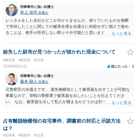
刑事事件に強い弁護士
井上 祐司
弁護士
レンタルをした会社がどこか分かりませんが、借りていたものを無断
で売却したことに関しての被害弁償を弁護士に依頼せずに個人で進め
ることは、相手が拒否しない限り十分可能だと思います。 見積を出し
てもらって、それが妥当か（正規品の市場価格と大きく齟齬がない
か）、弁護士に法律相談において助言をもらえば足りるでしょう。
紛失した財布が見つかったが抜かれた現金について
#被害者
#横領罪・背任罪
2026年8月2日
役にたった
1
刑事事件に強い弁護士
藤本 顯人
弁護士
元警察官の弁護士です。 遺失物横領として被害届を出すことが可能な
事案なので、管轄の警察署で被害届を出したいことを伝えてくださ
い。 なお、被害届を出して犯人が捕まるかどうかは別で、置き忘れた
場所やトイレに防犯カメラが無いと、犯人の特定が困難か不可能だと
思います。 いずれにせよ一度対応を求めてみた方が納得できるのでは
ないでしょうか。
占有離脱物横領の在宅事件、調書前の対応と示談方法
は？
#加害者
#横領罪・背任罪