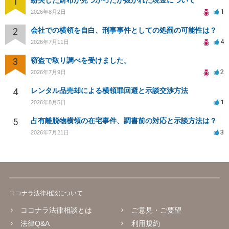
1
紛失した財布が見つかったが抜かれた現金について
1
2026年8月2日
2
会社での横領を自白、刑事事件としての処罰の可能性は？
4
2026年7月11日
3
窃盗で取り調べを受けました。
2
2026年7月9日
4
レンタル品売却による横領罪回避と示談交渉方法
1
2026年8月5日
5
占有離脱物横領の在宅事件、調書前の対応と示談方法は？
3
2026年7月21日
ココナラ法律相談について
ココナラ法律相談とは
ご意見・ご要望
法律Q&A
利用規約