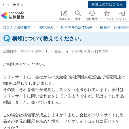
弁護士の方はこちら
ココナラへ
投稿する
探す
閲覧履歴
マイリスト
ログイン
ココナラ法律相談
法律Q&A
刑事事件の法律Q&A
横領罪・背任罪の法
横領について教えてください。
公開日時：
2022年10月9日 13:55
更新日時：
2022年10月11日 01:24
ご相談させてください。

フリマサイトに、会社からの支給物(会社関係の記念品で転売禁止の
物)を出品してしまいました。

その後、それを会社が発見し、スクショを撮られています。会社は
フリマサイトに問い合わせをしているようですが、私はすぐに出品
削除しました。売っていません。

この場合は横領罪が成立しますか？また、会社がフリマサイトに出
品者の身元の開示を求めた場合、フリマサイトはそれに応じるでし
ょうか？