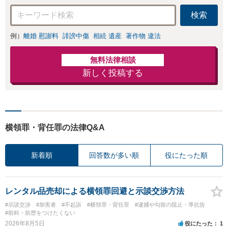
切な対応を心がけておりま
検索
す。
例）
離婚 慰謝料
誹謗中傷
相続 遺産
著作物 違法
無料法律相談
新しく投稿する
横領罪・背任罪の法律Q&A
新着順
回答数が多い順
役にたった順
レンタル品売却による横領罪回避と示談交渉方法
#示談交渉
#加害者
#不起訴
#横領罪・背任罪
#逮捕や勾留の阻止・準抗告
#前科・前歴をつけたくない
2026年8月5日
役にたった
1