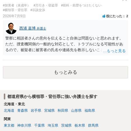
#加害者（未成年）
#万引き・窃盗罪
#前科・前歴をつけたくない
#横領罪・背任罪
#示談交渉
2026年7月9日
役にたった
2
西浦 嘉博
弁護士
警察に相談者さんの意向を伝えること自体は問題ないと思われます。
ただ、捜査機関側の一般的な対応として、トラブルになる可能性があ
るので、被疑者に被害者の氏名や連絡先を教示しないことがあり得ま
す。 その場合、相談者さんが強いて和解や示談の成立を希求されるの
でしたら、弁護士に依頼される必要が生じます。 なお、捜査機関の言
う「横領罪」は、相談の背景に記載されている事情から占有離脱物横
もっとみる
領罪を指すと思われます。 上記、ご参考ください。
都道府県から横領罪・背任罪に強い弁護士を探す
北海道・東北
北海道
青森県
岩手県
宮城県
秋田県
山形県
福島県
関東
東京都
神奈川県
千葉県
埼玉県
茨城県
栃木県
群馬県