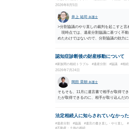
2026年8月5日
井上 祐司
弁護士
>分割協議のやり直しの裁判を起こすと言
現時点では、遺産分割協議に基づく不動
めたわけではないので、分割協議の効力
・御祖母様の認知能力に関する医師の意見
りますが、 ・伯母様自身が分割協議に加
益が誰にあったかの立証が困難であること
認知症診断後の財産移動について
それほど高くない（立証のハードルは非常
#家族間の相続トラブル
#遺産分割
#協議
#相
2026年7月24日
岡田 晃朝
弁護士
そもそも、11月に遺言書で相手が取得で
たが取得できるのに、相手が取り込んだの
法定相続人に知らされていなかった
#遺産分割
#協議
#遺言の書き直し・やり直し
#不動産・土地の相続