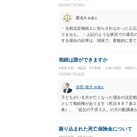
2026年7月18日
匿名A
弁護士
・当初法定相続人に知らされなかった公正
りません。 ・上記のような状況での遺言
する場合の比率は、現状で、客観的に見て
すので、どこが妥当とは言えないです。客
ることはできますか。 →分割を拒否する
受取を指定されててもいらないと拒否する
相続は誰ができますか
#遺産分割
#協議
#不動産・土地の相続
#相続
2026年7月16日
吉田 雄大
弁護士
子どもがいる方が亡くなった場合の法定相
として相続権があります（民法８８７条２
条）。 「祖父の子供３人」の方の配偶者
人に加えて「おじ又はおば」にも相続権が
振り込まれた死亡保険金について
#相続放棄
#遺産分割