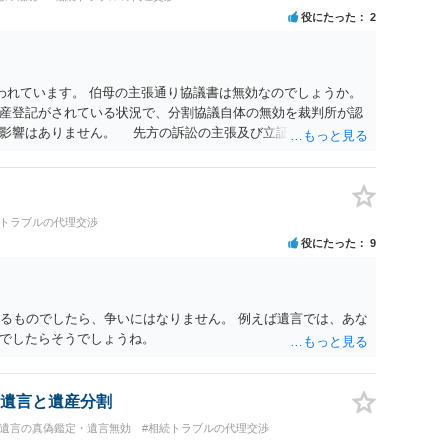
役にたった
2
われています。 伯母の主張通り協議書は無効なのでしょうか。
産登記がされている状況で、分割協議自体の無効を裁判所が認
に影響はありません。 先方の訴訟の主張及び立証次第ですが、
書、筆跡鑑定 が提出されればその効力が否定される可能性はあ
わっていること ・御祖母様の意に反する遺産分割協議を行う実
 からすると、実際に遺産分割協議の効力が否定される可能性は
に高い）ということが言えると思います。
続トラブルの代理交渉
役にたった
9
きるものでしたら、争いにはなりません。 例えば遺言では、あな
でしたらそうでしょうね。
遺言と遺産分割
#遺言の真偽鑑定・遺言無効
#相続トラブルの代理交渉