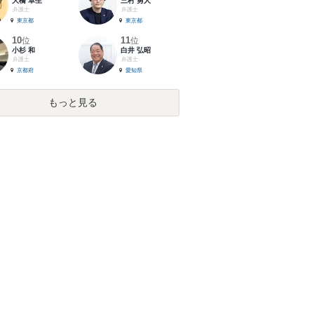
大橋 卓生
三村 勇人
弁護士
弁護士
東京都
東京都
10
11
位
位
小杉 和
白井 弘昭
弁護士
弁護士
京都府
愛知県
もっと見る