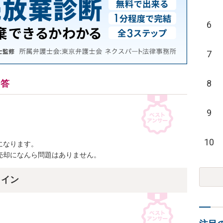
6
7
8
回答
9
10
なります。

売却になんら問題はありません。
ライン