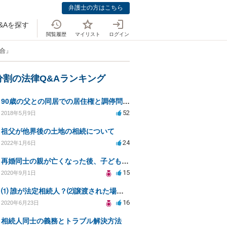
弁護士の方はこちら
&Aを探す
閲覧履歴
マイリスト
ログイン
場合」
分割の法律Q&Aランキング
90歳の父との同居での居住権と調停問題について
52
2018年5月9日
祖父が他界後の土地の相続について
24
2022年1月6日
再婚同士の親が亡くなった後、子どもへの遺産分割はどうなる？
15
2020年9月1日
⑴ 誰が法定相続人？⑵譲渡された場合の税金？⑶相続放棄後同じ不動産を相続できない？⑷借金返済義務は？
16
2020年6月23日
相続人同士の義務とトラブル解決方法