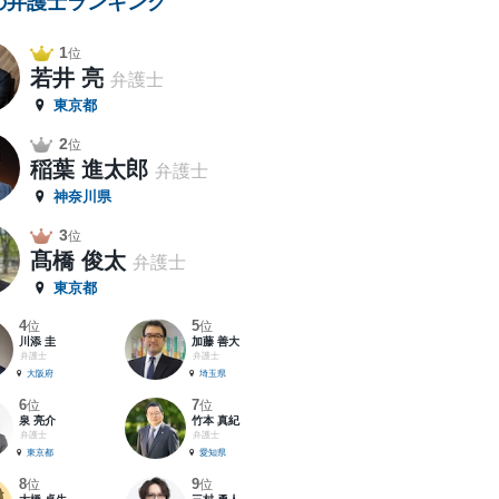
の弁護士ランキング
1
位
若井 亮
弁護士
東京都
2
位
稲葉 進太郎
弁護士
神奈川県
3
位
髙橋 俊太
弁護士
東京都
4
5
位
位
川添 圭
加藤 善大
弁護士
弁護士
大阪府
埼玉県
6
7
位
位
泉 亮介
竹本 真紀
弁護士
弁護士
東京都
愛知県
8
9
位
位