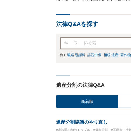
法律Q&Aを探す
例）
離婚 慰謝料
誹謗中傷
相続 遺産
著作物
遺産分割の法律Q&A
新着順
遺産分割協議のやり直し
#家族間の相続トラブル
#遺産分割
#不動産・土