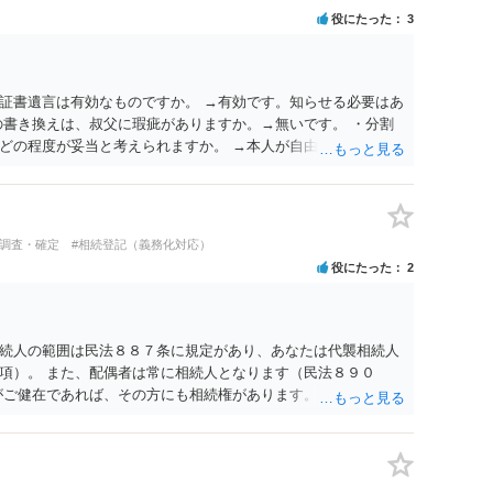
役にたった
3
証書遺言は有効なものですか。 →有効です。知らせる必要はあ
の書き換えは、叔父に瑕疵がありますか。→無いです。 ・分割
どの程度が妥当と考えられますか。 →本人が自由に決められま
観的な基準もありません。 ・できれば穏やかに、分割を拒否す
ということは、遺産はいらないということでしょうか。遺言で、
ことはできます。理由を説明する必要はありません。
人調査・確定
#相続登記（義務化対応）
役にたった
2
続人の範囲は民法８８７条に規定があり、あなたは代襲相続人
項）。 また、配偶者は常に相続人となります（民法８９０
がご健在であれば、その方にも相続権があります。つまり、孫５
ある可能性があります。