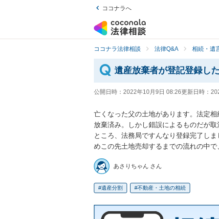
ココナラへ
ココナラ法律相談
法律Q&A
相続・遺言
遺産放棄者が登記登録し
公開日時：
2022年10月9日 08:26
更新日時：
20
亡くなった父の土地があります。法定相続
放棄済み。しかし錯誤によるものだが取
ところ、法務局ですんなり登録完了しま
めこの先土地売却するまでの流れの中で
あさりちゃん さん
遺産分割
不動産・土地の相続