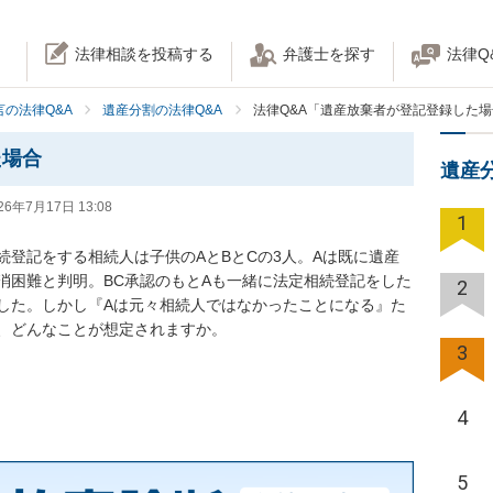
法律相談を投稿する
弁護士を探す
法律Q
の法律Q&A
遺産分割の法律Q&A
法律Q&A「遺産放棄者が登記登録した
た場合
遺産
26年7月17日 13:08
1
登記をする相続人は子供のAとBとCの3人。Aは既に遺産
消困難と判明。BC承認のもとAも一緒に法定相続登記をした
2
した。しかし『Aは元々相続人ではなかったことになる』た
、どんなことが想定されますか。
3
4
5