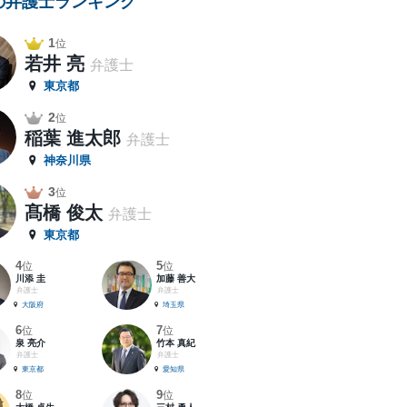
の弁護士ランキング
1
位
若井 亮
弁護士
東京都
2
位
稲葉 進太郎
弁護士
神奈川県
3
位
髙橋 俊太
弁護士
東京都
4
5
位
位
川添 圭
加藤 善大
弁護士
弁護士
大阪府
埼玉県
6
7
位
位
泉 亮介
竹本 真紀
弁護士
弁護士
東京都
愛知県
8
9
位
位