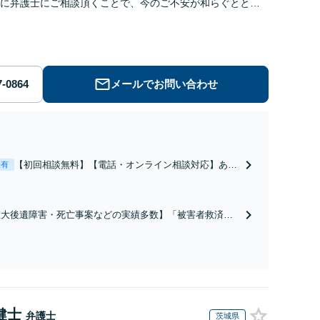
に弁護士にご相談頂くことで、今のご不安が和らぐととも
解決のために前に進むことができます。
メールでお問い合わせ
【初回相談無料】【電話・オンライン相談対応】あな
表有
たにとって有利な条件で離婚ができるよう、経験豊富
な弁護士が多角的な視点でアドバイス「親権・監護
権・面会交流に実績あり」子の引渡し・認知・親子関
重大後遺障害・死亡事案などの実績多数】「被害者救済を
係不存在確認などもご相談下さい【子連れ相談可】
一に」一日でも早く日常を取り戻せるよう、私が力になり
す【初回相談無料】【電話・オンライン相談対応】「スピ
ド対応・納得できる解決を」「刑事裁判のニーズにも対
」【休日・夜間相談可】
健士
弁護士
茨城県