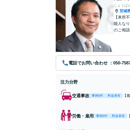
じょうば
茨城
【来所不
能人なり
のご相談
残業代未
電話でお問い合わせ
注力分野
交通事故
【
事例6件
料金表有
重
金0
当
労働・雇用
事例6件
料金表有
【