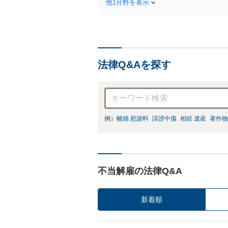
他1分野を表示
法律Q&Aを探す
例）
離婚 慰謝料
誹謗中傷
相続 遺産
著作物
不当解雇の法律Q&A
新着順