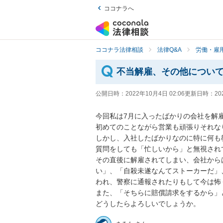
ココナラへ
ココナラ法律相談
法律Q&A
労働・雇用
不当解雇、その他につい
公開日時：
2022年10月4日 02:06
更新日時：
20
今回私は7月に入ったばかりの会社を解雇
初めてのことながら営業も頑張りそれな
しかし、入社したばかりなのに特に何も
質問をしても「忙しいから」と無視され
その直後に解雇されてしまい、会社から
い」、「自殺未遂なんてストーカーだ」
われ、警察に通報されたりもして今は怖
また、「そちらに賠償請求をするから」
どうしたらよろしいでしょうか。