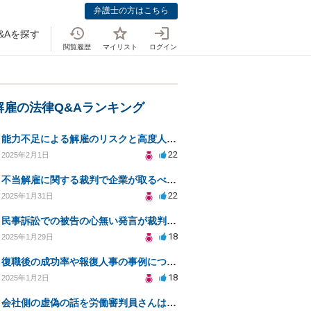
弁護士の方はこちら
&Aを探す
閲覧履歴
マイリスト
ログイン
解雇の法律Q&Aランキング
能力不足による解雇のリスクと高度人材採用の注意点とは？
22
2025年2月1日
不当解雇に関する裁判で企業が取るべき対応とは？
22
2025年1月31日
民事訴訟での被告の心無い発言が裁判に与える影響は？
18
2025年1月29日
復職後の成功率や報復人事の事例について教えてください
18
2025年1月2日
会社側の虚偽の話を労働審判員さんは鵜呑みにして騙されてしまいました。