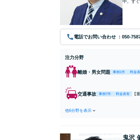
中。すぐ
に、問題
電話でお問い合わせ
注力分野
離婚・男女問題
事例1件
料金
交通事故
【
事例7件
料金表有
第
ま
他6分野を表示
ー
応
鬼沢 