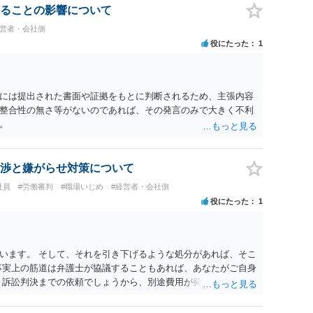
ることの影響について
経営者・会社側
役にたった
1
には提出された書面や証拠をもとに判断されるため、主張内容
整合性の無さ等がないのであれば、その発言のみで大きく不利
。
渉と嫌がらせ対策について
社員
#労働審判
#職場いじめ
#経営者・会社側
役にたった
1
います。 そして、それを引き下げるような処分があれば、そこ
事実上の筋道は弁護士が協議することもあれば、あなたがご自身
、訴訟判決までの依頼でしょうから、別途費用が発生することも
ービスでしてくれるかもしれません。