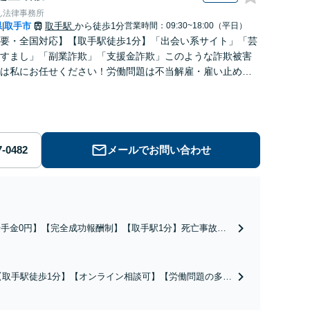
ん法律事務所
県
取手市
取手駅
から徒歩1分
営業時間：09:30~18:00（平日）
|
要・全国対応】【取手駅徒歩1分】「出会い系サイト」「芸
すまし」「副業詐欺」「支援金詐欺」このような詐欺被害
は私にお任せください！労働問題は不当解雇・雇い止め・
払いの相談【完全成功報酬制】【相談料着手金0円】
メールでお問い合わせ
着手金0円】【完全成功報酬制】【取手駅1分】死亡事故・
度後遺障害に実績多数あり！3カ月以内スピード解決／示談
円→500万円の事例も「死亡事故の慰謝料請求は遺族の正
な権利です」【24時間予約受付】【休日・電話相談可】
【取手駅徒歩1分】【オンライン相談可】【労働問題の多彩
全国出張対応】
な解決方法をご提案】「会社と争うのは気が引ける」「残
業代不払いは何が証拠になるの？」ご相談で悩みを解消！