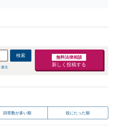
使用期間中の解雇も解決金あり／コロナ関係の解雇・残業
代未払いも対応可【相談無料】
検索
無料法律相談
新しく投稿する
 違法
回答数が多い順
役にたった順