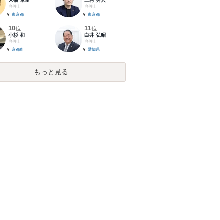
大橋 卓生
三村 勇人
弁護士
弁護士
東京都
東京都
10
11
位
位
小杉 和
白井 弘昭
弁護士
弁護士
京都府
愛知県
もっと見る