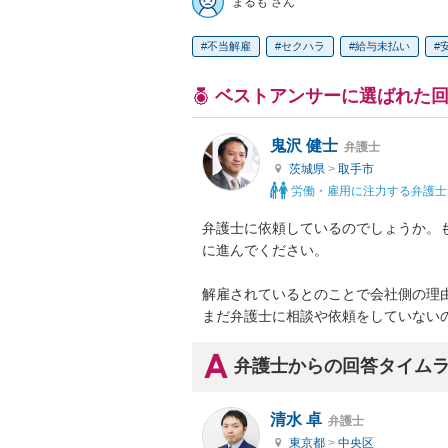
まるも さん
不当解雇
セクハラ
給与未払い
ベストアンサーに選ばれた
鬼沢 健士
弁護士
茨城県
>
取手市
労働・雇用に注力する弁護士
弁護士に依頼しているのでしょうか。
に進んでください。

解雇されているとのことで会社側の理由
まだ弁護士に相談や依頼をしていない
弁護士からの回答タイム
清水 卓
弁護士
東京都
>
中央区