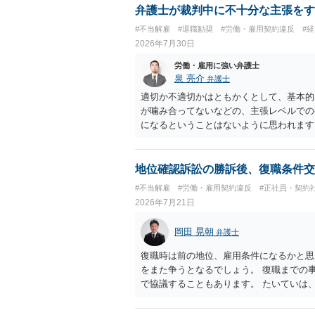
弁護士が裁判中に不十分な主張をす
#不当解雇
#退職勧奨
#労働・雇用契約違反
#
2026年7月30日
労働・雇用に強い弁護士
泉 亮介
弁護士
適切か不適切かはともかくとして、基本的
が噛み合ってないなどの、主張レベルでの
になるということはないように思われます
地位確認訴訟の勝訴後、復職条件交
#不当解雇
#労働・雇用契約違反
#正社員・契約
2026年7月21日
岡田 晃朝
弁護士
復職時は前の地位、雇用条件になるかと思
をまた争うとなるでしょう。 復職までの
で協議することもあります。 たいていは
ありますが、出勤日時の設定くらいならサ