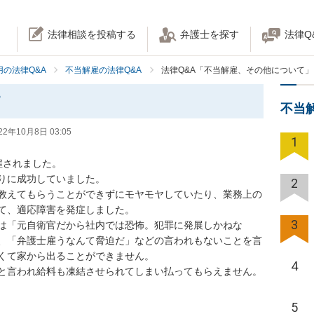
法律相談を投稿する
弁護士を探す
法律Q
の法律Q&A
不当解雇の法律Q&A
法律Q&A「不当解雇、その他について」
て
不当
22年10月8日 03:05
1
されました。

りに成功していました。

2
教えてもらうことができずにモヤモヤしていたり、業務上の
て、適応障害を発症しました。

3
は「元自衛官だから社内では恐怖。犯罪に発展しかねな
、「弁護士雇うなんて脅迫だ」などの言われもないことを言
くて家から出ることができません。

4
と言われ給料も凍結させられてしまい払ってもらえません。

5