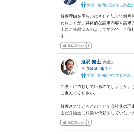
労働・雇用に注力する弁護士
解雇理由を明らかにさせた飢えて解雇
われますが、具体的な請求内容や請求
士にご依頼済みのようですので、ご依
す。
役に立った
1
鬼沢 健士
弁護士
茨城県
>
取手市
労働・雇用に注力する弁護士
弁護士に依頼しているのでしょうか。
に進んでください。

解雇されているとのことで会社側の理由
まだ弁護士に相談や依頼をしていない
役に立った
1