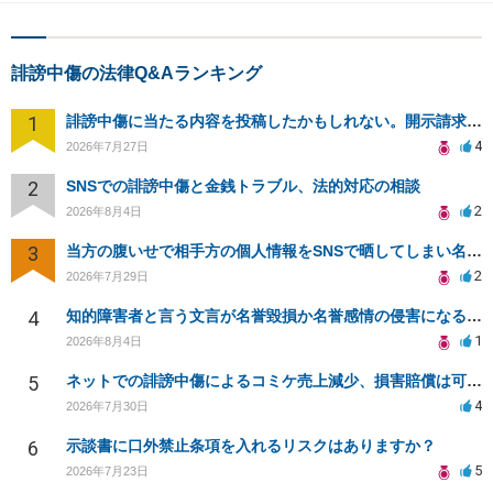
誹謗中傷の法律Q&Aランキング
1
誹謗中傷に当たる内容を投稿したかもしれない。開示請求や民事刑事裁判に発展しうるのか教えて欲しい。
4
2026年7月27日
2
SNSでの誹謗中傷と金銭トラブル、法的対応の相談
2
2026年8月4日
3
当方の腹いせで相手方の個人情報をSNSで晒してしまい名誉毀損させてしまったかもしれない
2
2026年7月29日
4
知的障害者と言う文言が名誉毀損か名誉感情の侵害になるか教えてほしい。
1
2026年8月4日
5
ネットでの誹謗中傷によるコミケ売上減少、損害賠償は可能か？
4
2026年7月30日
6
示談書に口外禁止条項を入れるリスクはありますか？
5
2026年7月23日