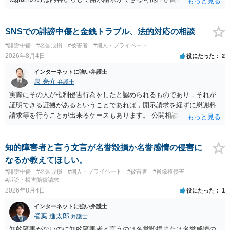
ただ、アカウントが削除されていると開示請求は失敗する可能性が高
いでしょう。７月中にアカウントが削除されている場合、今から進め
ても失敗する可能性が高いように思われます。 相手を特定できた場
SNSでの誹謗中傷と金銭トラブル、法的対応の相談
合、相手に全ての弁護士費用を負担させることは可能でしょうか？ →
#誹謗中傷
#名誉毀損
#被害者
#個人・プライベート
訴訟外の交渉で相手方が認めれば負担させることができるでしょう。
2026年8月4日
役にたった
2
訴訟で判決となった場合は、実際の弁護士費用が認められる場合と認
められない場合があり何ともいえないところでしょう。
インターネットに強い弁護士
泉 亮介
弁護士
実際にその人が権利侵害行為をしたと認められるものであり，それが
証明できる証拠があるということであれば，開示請求を経ずに慰謝料
請求等を行うことが出来るケースもあります。 公開相談の場では回答
は難しいかと思われますので，お手持ちの証拠資料を持参の上弁護士
に個別に相談されると良いでしょう。
知的障害者と言う文言が名誉毀損か名誉感情の侵害に
なるか教えてほしい。
#誹謗中傷
#名誉毀損
#個人・プライベート
#被害者
#肖像権侵害
#訴訟・損害賠償請求
2026年8月4日
役にたった
1
インターネットに強い弁護士
稲葉 進太郎
弁護士
知的障害がないのに知的障害者と言うのは名誉毀損または名誉感情の