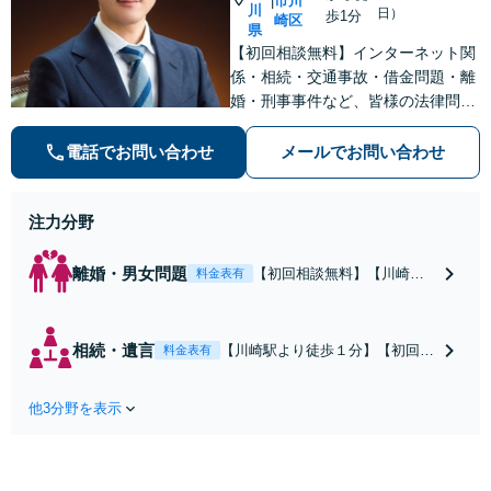
市川
|
川
日）
歩1分
崎区
県
【初回相談無料】インターネット関
係・相続・交通事故・借金問題・離
婚・刑事事件など、皆様の法律問題
を解決すべく、親身になって取り組
みます。クチコミ・リピーターの方
電話でお問い合わせ
メールでお問い合わせ
も多数。お気軽にお問い合わせ下さ
い。
注力分野
離婚・男女問題
【初回相談無料】【川崎駅
料金表有
徒歩1分】不貞行為の慰謝料
（請求された／請求した
い）・熟年離婚・年金分
相続・遺言
【川崎駅より徒歩１分】【初回相
料金表有
割・婚姻費用・養育費・財
談無料】遺産相続トラブルや遺言
産分与・離婚の慰謝料など
作成などの相続問題に豊富な実績
実績多数。川崎地域に根ざ
他3分野を表示
があります。安心・信頼・丁寧を
した弁護士として、あなた
心がけ，質の高いリーガルサービ
の人生の再スタートを全力
スを目指しております。
で後押しします。