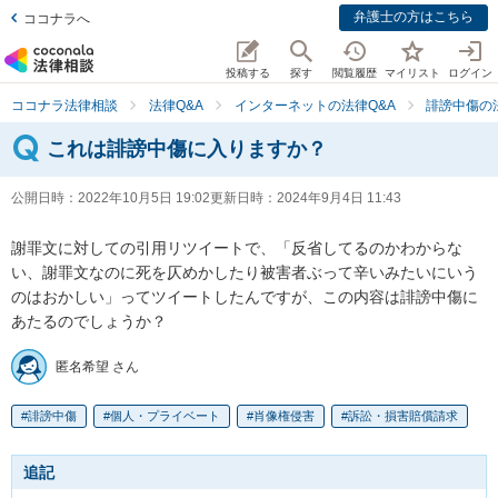
弁護士の方はこちら
ココナラへ
投稿する
探す
閲覧履歴
マイリスト
ログイン
ココナラ法律相談
法律Q&A
インターネットの法律Q&A
誹謗中傷の
これは誹謗中傷に入りますか？
公開日時：
2022年10月5日 19:02
更新日時：
2024年9月4日 11:43
謝罪文に対しての引用リツイートで、「反省してるのかわからな
い、謝罪文なのに死を仄めかしたり被害者ぶって辛いみたいにいう
のはおかしい」ってツイートしたんですが、この内容は誹謗中傷に
あたるのでしょうか？
匿名希望 さん
誹謗中傷
個人・プライベート
肖像権侵害
訴訟・損害賠償請求
追記