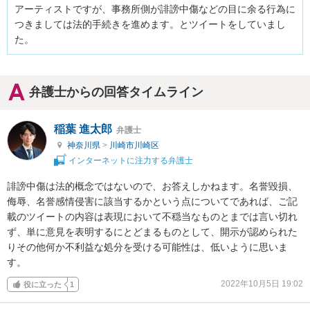
アーティストですが、事務所側が誹謗中傷などの目に余る行為に
つきましては法的手続きを進めます。とツイートをしていまし
た。
弁護士からの回答タイムライン
稲葉 進太郎
弁護士
神奈川県
>
川崎市川崎区
インターネットに注力する弁護士
誹謗中傷は法的概念ではないので、お答えしかねます。名誉毀損、
侮辱、名誉感情侵害に該当するかという点についてであれば、ご記
載のツイートの内容は表現において不穏当なものとまでは言い切れ
ず、単に意見を表明するにとどまるものとして、開示が認められた
りその他何か不利益な処分を受ける可能性は、低いように思いま
す。
2022年10月5日 19:02
役に立った
1