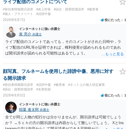
ライブ配信のコメントについて
#発信者情報開示請求
#炎上対策
#訴訟・損害賠償請求
#被害者
#個人・プライベート
#誹謗中傷
2026年8月7日
役にたった
1
インターネットに強い弁護士
泉 亮介
弁護士
ライブ配信のコメントであっても，そのコメントがされた日時や，ラ
イブ配信のURL等が証明できれば，権利侵害が認められるものであれ
ば開示請求が認められる可能性はあるでしょう。
顔写真、フルネームを使用した誹謗中傷、悪用に対す
る開示請求
#発信者情報開示請求
#誹謗中傷
#被害者
#ネット上の個人特定被害
#訴訟・損害賠償請求
#名誉毀損
2026年8月5日
役にたった
1
インターネットに強い弁護士
稲葉 進太郎
弁護士
全てが同じ人物の犯行かは分かりませんが、開示請求は可能でしょう
か？ →５ｃｈの方の開示請求は内容からして難しいでしょう。 XとIns
tagramの方は内容からして開示請求ができる可能性が高いでしょう。