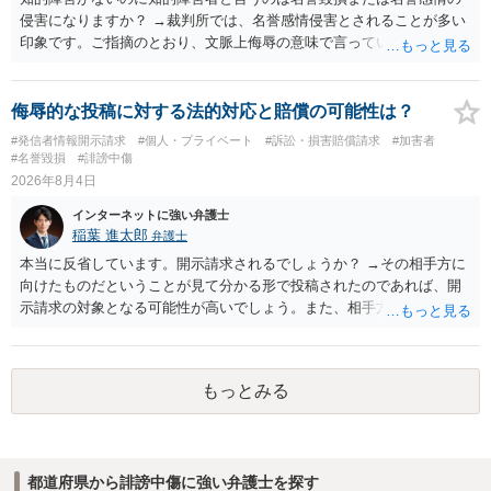
侵害になりますか？ →裁判所では、名誉感情侵害とされることが多い
印象です。ご指摘のとおり、文脈上侮辱の意味で言っている点も加味
されていると思います。
侮辱的な投稿に対する法的対応と賠償の可能性は？
#発信者情報開示請求
#個人・プライベート
#訴訟・損害賠償請求
#加害者
#名誉毀損
#誹謗中傷
2026年8月4日
インターネットに強い弁護士
稲葉 進太郎
弁護士
本当に反省しています。開示請求されるでしょうか？ →その相手方に
向けたものだということが見て分かる形で投稿されたのであれば、開
示請求の対象となる可能性が高いでしょう。また、相手方の投稿した
文章からすると、実際に発信者情報開示請求がなされる可能性がある
と存じます。発信者情報開示請求が進むと、投稿に使った回線の契約
者のところに、意見照会がなされます。アカウント情報開示の場合
もっとみる
は、アカウントの登録メールに意見照会がなされます。 また、された
場合賠償金はいくらでしょうか。 →ケースバイケースであり、数万円
から１００万単位まで様々でしょう。裁判外であれば交渉して相手方
の請求額から減額することを試みることとなるでしょう。
都道府県から誹謗中傷に強い弁護士を探す