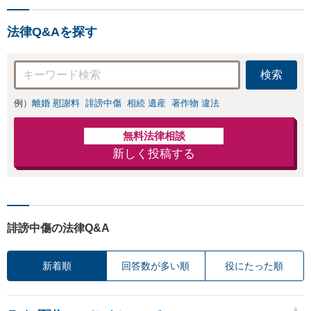
法律Q&Aを探す
検索
例）
離婚 慰謝料
誹謗中傷
相続 遺産
著作物 違法
無料法律相談
新しく投稿する
誹謗中傷の法律Q&A
新着順
回答数が多い順
役にたった順