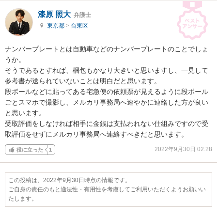
漆原 照大
弁護士
東京都
>
台東区
ナンバープレートとは自動車などのナンバープレートのことでしょ
うか。

そうであるとすれば、梱包もかなり大きいと思いますし、一見して
参考書が送られていないことは明白だと思います。

段ボールなどに貼ってある宅急便の依頼票が見えるように段ボール
ごとスマホで撮影し、メルカリ事務局へ速やかに連絡した方が良い
と思います。

受取評価をしなければ相手に金銭は支払われない仕組みですので受
取評価をせずにメルカリ事務局へ連絡すべきだと思います。
2022年9月30日 02:28
役に立った
1
この投稿は、2022年9月30日時点の情報です。
ご自身の責任のもと適法性・有用性を考慮してご利用いただくようお願いい
たします。