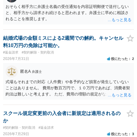
おそらく相手方に弁護士名義の受任通知を内容証明郵便で送付しない
と、相手方から請求され続けると思われます。弁護士に早めに相談さ
れることを推奨します。
結婚式場の金額ミスによる2週間での解約。キャンセル
料10万円の免除は可能か。
#返金請求
#契約解除・契約取消
2026年7月31日
役にたった
2
匿名A
弁護士
式場もそれまでの対応（人件費）や各予約など損害が発生していない
ことはありません。 費用が数百万円で、１０万円であれば、消費者契
約法は難しいと考えます。 ただ、費用の増額の規定がなかったのに増
額するのは契約違反ですので、増額に応じずに契約を維持すればよい
ということになり、解約するのは理由がないことになります。
スクール規定変更前の入会者に新規定は適用されるの
か
#契約解除・契約取消
#返金請求
2026年7月29日
役にたった
3