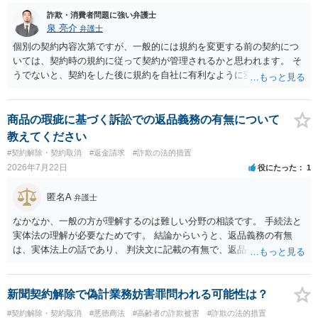
詐欺・消費者問題に強い弁護士
泉 亮介
弁護士
個別の契約内容次第ですが、一般的には規約を変更する前の契約につ
いては、契約時の規約に従って契約が管理されるかと思われます。 そ
うでないと、契約をした後に規約を自社に有利なように変更し、それ
を従前の顧客にも適用するということが認められてしまい不合理とな
る場合があるかと思われます。
商品の瑕疵に基づく訴訟での返品義務の有無について
教えてください
#契約解除・契約取消
#返金請求
#詐欺の法的措置
2026年7月22日
役にたった
1
匿名A
弁護士
なかなか、一般の方が理解するのは難しい分野の相談です。 手続法と
実体法の理解が必要なためです。 結論からいうと、返品義務の有無
は、実体法上の話であり、 判決文に記載の有無で、返品義務の有無が
左右されることはありません。 ただし、「原告は被告に対し商品を返
品せよ」と判決文に書かれていなくても、 全額支払い判決の前提とし
て、契約不適合責任を理由に契約を解除してれば、 原状回復義務とし
新聞契約解除で偽計業務妨害罪問われる可能性は？
て、相談者さんは、商品の返品義務を負うことになります。 ただし、
#契約解除・契約取消
#悪徳商法
#高齢者の詐欺被害
#詐欺の法的措置