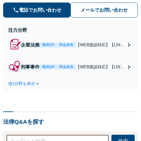
どの手続に精通」軽いフットワーク
電話でお問い合わせ
メールでお問い合わせ
で急なご依頼にも柔軟に対応【休
日・夜間相談可】
注力分野
企業法務
【WEB面談対応】【LINE
事例1件
料金表有
での連絡可】「行政に勤め
ていた経験のある弁護士／
許認可などの手続に精通」
刑事事件
【WEB面談対応】【LINE
事例2件
料金表有
軽いフットワークで急なご
での連絡可】「勾留請求の
依頼にも柔軟に対応「契約
却下実績有り」「軽いフッ
書作成・チェック、定款変
他1分野を表示
トワークで接見へ駆けつけ
更、NDA契約、従業員との
る」依頼者さまやご家族の
労働問題や事業譲渡」【休
不安な気持ちに寄り添い、
日・夜間相談可】
状況を自分のことのように
考えて真摯に向き合いま
す。【休日・夜間相談可】
法律Q&Aを探す