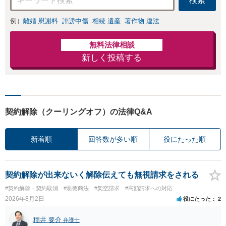
検索
例）
離婚 慰謝料
誹謗中傷
相続 遺産
著作物 違法
無料法律相談
新しく投稿する
契約解除（クーリングオフ）の法律Q&A
新着順
回答数が多い順
役にたった順
契約解除が出来ないく解除伝えても無視請求をされる
#契約解除・契約取消
#悪徳商法
#架空請求
#高額請求への対応
2026年8月2日
役にたった
2
稲井 要介
弁護士