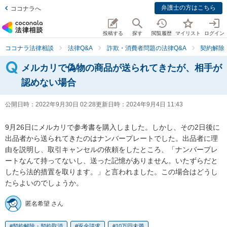
弁護士の方はこちら
ココナラへ
投稿する
探す
閲覧履歴
マイリスト
ログイン
ココナラ法律相談
法律Q&A
詐欺・消費者問題の法律Q&A
契約解除
メルカリで偽物の商品が送られてきたが、相手が
認めない場合
公開日時：
2022年9月30日 02:28
更新日時：
2024年9月4日 11:43
9月26日にメルカリで参考書を購入しました。しかし、その2日後に
出品者から送られてきたのはナンバープレートでした。出品者に理
由を説明し、取引キャンセルの依頼をしたところ、「ナンバープレ
ートなんて持ってないし、送った記憶がありません。いたずらだと
したら法的措置を取ります。」と言われました。この場合はどうし
たらよいのでしょうか。
匿名希望 さん
契約解除・契約取消
返金請求
10万円未満