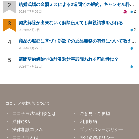
2
結婚式場の金額ミスによる2週間での解約。キャンセル料10万円の免除は可能か。
2
2026年7月31日
3
契約解除が出来ないく解除伝えても無視請求をされる
2
2026年8月2日
4
商品の瑕疵に基づく訴訟での返品義務の有無について教えてください
1
2026年7月22日
5
新聞契約解除で偽計業務妨害罪問われる可能性は？
1
2026年7月17日
ココナラ法律相談について
ココナラ法律相談とは
ご意見・ご要望
法律Q&A
利用規約
法律相談コラム
プライバシーポリシー
ココナラとは
外部送信ポリシー