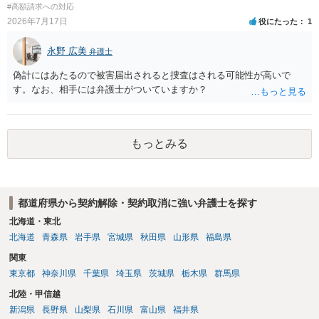
訴訟上何等かの形で、返品義務の有無が争われ争点化していたが、 結
#高額請求への対応
論として、返品義務が存在しないというような判断が判決理由中で下
2026年7月17日
役にたった
1
されていれば、 相手は返品請求を再度主張できない可能性はあります
（信義則による主張制限）。
永野 広美
弁護士
偽計にはあたるので被害届出されると捜査はされる可能性が高いで
す。なお、相手には弁護士がついていますか？
もっとみる
都道府県から契約解除・契約取消に強い弁護士を探す
北海道・東北
北海道
青森県
岩手県
宮城県
秋田県
山形県
福島県
関東
東京都
神奈川県
千葉県
埼玉県
茨城県
栃木県
群馬県
北陸・甲信越
新潟県
長野県
山梨県
石川県
富山県
福井県