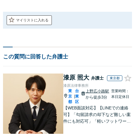
マイリストに入れる
この質問に回答した弁護士
漆原 照大
弁護士
東京都
漆原法律事務所
東
台
上野広小路駅
営業時間：
京
東
|
本日定休日
から徒歩3分
都
区
【WEB面談対応】【LINEでの連絡
可】「勾留請求の却下など難しい案
件にも対応可」「軽いフットワーク
で接見へ駆けつける」「行政に勤め
ていた経験のある弁護士／許認可な