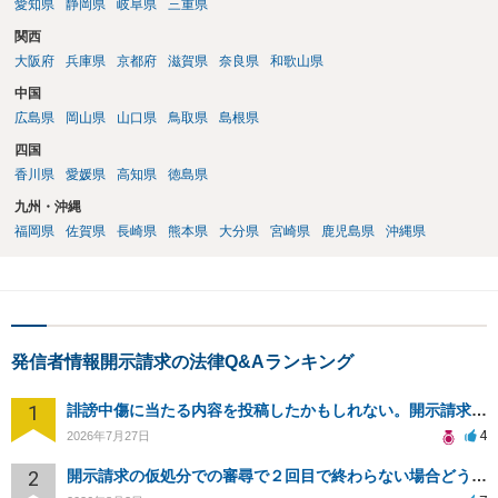
愛知県
静岡県
岐阜県
三重県
関西
大阪府
兵庫県
京都府
滋賀県
奈良県
和歌山県
中国
広島県
岡山県
山口県
鳥取県
島根県
四国
香川県
愛媛県
高知県
徳島県
九州・沖縄
福岡県
佐賀県
長崎県
熊本県
大分県
宮崎県
鹿児島県
沖縄県
発信者情報開示請求の法律Q&Aランキング
1
誹謗中傷に当たる内容を投稿したかもしれない。開示請求や民事刑事裁判に発展しうるのか教えて欲しい。
4
2026年7月27日
2
開示請求の仮処分での審尋で２回目で終わらない場合どうしたらいいですか