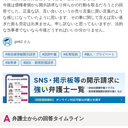
今後は債権者側から開示請求なり何らかの行動を取るだろうとの回
答でした。正直な話、言い合いというか売り言葉に買い言葉のよう
な感じになっていたように思います。その事に関して言えば言い過
ぎた面も否定は出来ません。申し訳ないと思ってもいますが、法的
な当事者でないなら今後どうすればいいか分かりません。
gmk2 さん
発信者情報開示請求
誹謗中傷
名誉毀損
個人・プライベート
加害者
訴訟・損害賠償請求
弁護士からの回答タイムライン