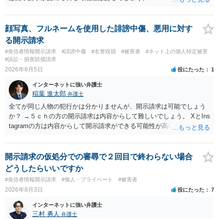
顔写真、フルネームを使用した誹謗中傷、悪用に対す
る開示請求
#発信者情報開示請求
#誹謗中傷
#名誉毀損
#被害者
#ネット上の個人特定被害
#訴訟・損害賠償請求
2026年8月5日
役にたった
1
インターネットに強い弁護士
稲葉 進太郎
弁護士
全てが同じ人物の犯行かは分かりませんが、開示請求は可能でしょう
か？ →５ｃｈの方の開示請求は内容からして難しいでしょう。 XとIns
tagramの方は内容からして開示請求ができる可能性が高いでしょう。
ただ、アカウントが削除されていると開示請求は失敗する可能性が高
いでしょう。７月中にアカウントが削除されている場合、今から進め
ても失敗する可能性が高いように思われます。 相手を特定できた場
開示請求の仮処分での審尋で２回目で終わらない場合
合、相手に全ての弁護士費用を負担させることは可能でしょうか？ →
どうしたらいいですか
訴訟外の交渉で相手方が認めれば負担させることができるでしょう。
#発信者情報開示請求
#個人・プライベート
#被害者
訴訟で判決となった場合は、実際の弁護士費用が認められる場合と認
2026年8月3日
役にたった
7
められない場合があり何ともいえないところでしょう。
インターネットに強い弁護士
三村 勇人
弁護士