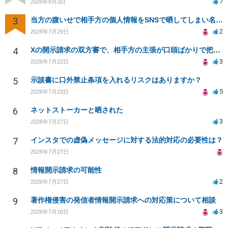
7
2026年8月3日
3
当方の腹いせで相手方の個人情報をSNSで晒してしまい名誉毀損させてしまったかもしれない
2
2026年7月29日
4
Xの開示請求の双方審で、相手方の主張が口頭ばかりで把握しきれません
3
2026年7月22日
5
示談書に口外禁止条項を入れるリスクはありますか？
5
2026年7月23日
6
ネットストーカーと晒された
3
2026年7月27日
7
インスタでの虚偽メッセージに対する法的対応の必要性は？
2026年7月27日
8
情報開示請求の可能性
2
2026年7月27日
9
著作権侵害の発信者情報開示請求への対応策について相談
3
2026年7月16日