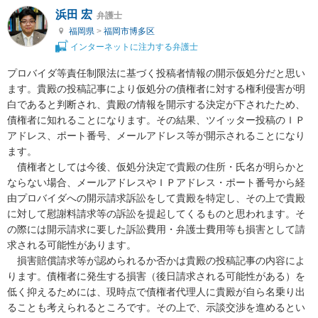
浜田 宏
弁護士
福岡県
>
福岡市博多区
インターネットに注力する弁護士
プロバイダ等責任制限法に基づく投稿者情報の開示仮処分だと思い
ます。貴殿の投稿記事により仮処分の債権者に対する権利侵害が明
白であると判断され、貴殿の情報を開示する決定が下されたため、
債権者に知れることになります。その結果、ツイッター投稿のＩＰ
アドレス、ポート番号、メールアドレス等が開示されることになり
ます。

　債権者としては今後、仮処分決定で貴殿の住所・氏名が明らかと
ならない場合、メールアドレスやＩＰアドレス・ポート番号から経
由プロバイダへの開示請求訴訟をして貴殿を特定し、その上で貴殿
に対して慰謝料請求等の訴訟を提起してくるものと思われます。そ
の際には開示請求に要した訴訟費用・弁護士費用等も損害として請
求される可能性があります。

　損害賠償請求等が認められるか否かは貴殿の投稿記事の内容によ
ります。債権者に発生する損害（後日請求される可能性がある）を
低く抑えるためには、現時点で債権者代理人に貴殿が自ら名乗り出
ることも考えられるところです。その上で、示談交渉を進めるとい