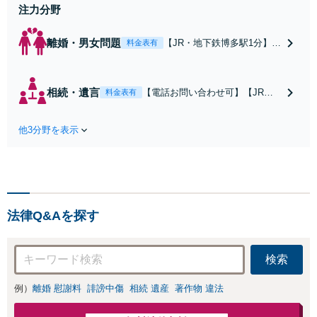
注力分野
離婚・男女問題
【JR・地下鉄博多駅1分】
料金表有
【平日夜間も対応可】【弁
護士歴21年以上】【家事調
停官の経験あり】慰謝料請
相続・遺言
【電話お問い合わせ可】【JR・
料金表有
求／財産分与／親権などお
地下鉄博多駅1分】【弁護士歴21
任せください。相談者さま
年以上】遺産分割協議／遺留分侵
のお話を丁寧にヒアリング
他3分野を表示
害額請求／遺言書作成などお任せ
し、最善の解決策をご提案
ください。相談者さまに寄り添っ
いたします
て解決へ。円満な相続を実現する
ためにも、経験豊富な弁護士にお
任せください
法律Q&Aを探す
検索
例）
離婚 慰謝料
誹謗中傷
相続 遺産
著作物 違法