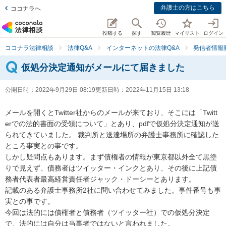
弁護士の方はこちら
ココナラへ
投稿する
探す
閲覧履歴
マイリスト
ログイン
ココナラ法律相談
法律Q&A
インターネットの法律Q&A
発信者情報
仮処分決定通知がメールにて届きました
公開日時：
2022年9月29日 08:19
更新日時：
2022年11月15日 13:18
メールを開くとTwitter社からのメールが来ており、そこには「Twitt
erでの法的書面の受領について」とあり、pdfで仮処分決定通知が送
られてきていました。 裁判所と送達場所の弁護士事務所に確認した
ところ事実との事です。

しかし疑問点もあります。まず債権者の情報が東京都以外全て黒塗
りで見えず、債務者はツイッター・インクとあり、その後に上記債
務者代表者最高経営責任者ジャック・ドーシーとあります。

記載のある弁護士事務所2社に問い合わせてみました。事件番号も事
実との事です。

今回は法的には債権者と債務者（ツイッター社）での仮処分決定
で、法的には自分は当事者ではないと言われました。
