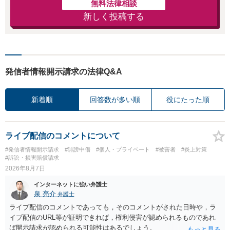
無料法律相談
新しく投稿する
発信者情報開示請求の法律Q&A
新着順
回答数が多い順
役にたった順
ライブ配信のコメントについて
#発信者情報開示請求
#誹謗中傷
#個人・プライベート
#被害者
#炎上対策
#訴訟・損害賠償請求
2026年8月7日
インターネットに強い弁護士
泉 亮介
弁護士
ライブ配信のコメントであっても，そのコメントがされた日時や，ラ
イブ配信のURL等が証明できれば，権利侵害が認められるものであれ
ば開示請求が認められる可能性はあるでしょう。