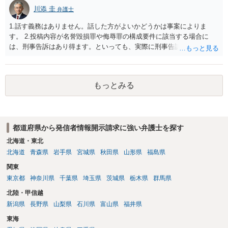
川添 圭
弁護士
1.話す義務はありません。話した方がよいかどうかは事案によりま
す。 2.投稿内容が名誉毀損罪や侮辱罪の構成要件に該当する場合に
は、刑事告訴はあり得ます。といっても、実際に刑事告訴に動くかど
うかは事案によります。 3.これも事案によりますが、半年から1年程度
です。Googleは電話番号の開示請求もできることが多いので、少しで
も特定可能になるよう、複数ルートで開示請求が行われることが多い
もっとみる
です。さらにいえば、利用者からの口コミ投稿の場合、開示請求者は
ある程度対象者を特定できている（ただし証拠による裏付けか必要な
ので発信者情報開示請求をする）というケースが比較的多いと思われ
ます。
都道府県から発信者情報開示請求に強い弁護士を探す
北海道・東北
北海道
青森県
岩手県
宮城県
秋田県
山形県
福島県
関東
東京都
神奈川県
千葉県
埼玉県
茨城県
栃木県
群馬県
北陸・甲信越
新潟県
長野県
山梨県
石川県
富山県
福井県
東海