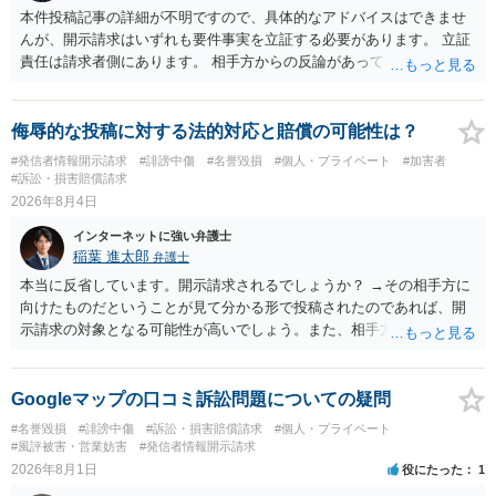
本件投稿記事の詳細が不明ですので、具体的なアドバイスはできませ
んが、開示請求はいずれも要件事実を立証する必要があります。 立証
責任は請求者側にあります。 相手方からの反論があっても、裁判官が
要件事実を満たしていると判断すれば、補充は求められません。 相手
方が口頭で反論したのは、仮処分は迅速性が要求されるためです。 書
面での反論となれば、より遅延する可能性がございます。 また、本件
侮辱的な投稿に対する法的対応と賠償の可能性は？
はXのため、APのIPアドレスの保存期間の問題もございます。 開示請
#発信者情報開示請求
#誹謗中傷
#名誉毀損
#個人・プライベート
#加害者
求は法律知識が不可欠ですが、それだけでは足りず、実務を踏まえた
#訴訟・損害賠償請求
方法を選択することが重要です。
2026年8月4日
インターネットに強い弁護士
稲葉 進太郎
弁護士
本当に反省しています。開示請求されるでしょうか？ →その相手方に
向けたものだということが見て分かる形で投稿されたのであれば、開
示請求の対象となる可能性が高いでしょう。また、相手方の投稿した
文章からすると、実際に発信者情報開示請求がなされる可能性がある
と存じます。発信者情報開示請求が進むと、投稿に使った回線の契約
者のところに、意見照会がなされます。アカウント情報開示の場合
Googleマップの口コミ訴訟問題についての疑問
は、アカウントの登録メールに意見照会がなされます。 また、された
#名誉毀損
#誹謗中傷
#訴訟・損害賠償請求
#個人・プライベート
場合賠償金はいくらでしょうか。 →ケースバイケースであり、数万円
#風評被害・営業妨害
#発信者情報開示請求
から１００万単位まで様々でしょう。裁判外であれば交渉して相手方
2026年8月1日
役にたった
1
の請求額から減額することを試みることとなるでしょう。