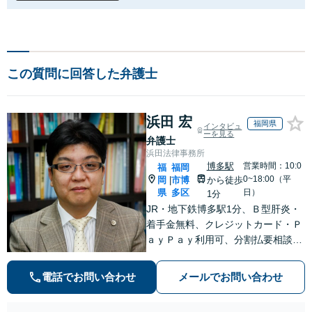
この質問に回答した弁護士
浜田 宏
福岡県
インタビュ
ーを見る
弁護士
浜田法律事務所
博多駅
営業時間：10:0
福
福岡
0~18:00（平
岡
市博
から徒歩
|
県
多区
日）
1分
JR・地下鉄博多駅1分、Ｂ型肝炎・
着手金無料、クレジットカード・Ｐ
ａｙＰａｙ利用可、分割払要相談、
夜間・休日相談可（要事前予約）、
弁護士歴21年。インターネット問
電話でお問い合わせ
メールでお問い合わせ
題、医療、離婚、相続、後見、交通
事故、借金、労働、民事全般取扱い