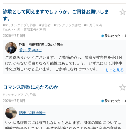
ろです。 LINEについても、詐欺の事案であれば照会できる可能性はあ
りますが、携帯電話の番号を経由する方法より難しくなります。 身元
詐欺として問えますでしょうか。ご回答お願いしま
を特定した後は、返金の理屈があるかどうかを確認していきます。 基
す。
本的に贈与に該当する場合には返金請求ができません。 詐欺を含め、
#マッチングアプリ詐欺
#被害者
#ワンクリック詐欺
#10万円未満
当方に返金の理屈があるかどうかを確認していきます。 さらに、渡し
#本名・住所・電話番号が不明
た金額について、裏付けがあるかどうかも精査します。 上記を経て、
2026年7月6日
役にたった
4
身元の特定、返金の理屈があると判断できるのであれば、まずは交渉
詐欺・消費者問題に強い弁護士
からスタートすることになるでしょう。 ご理解のとおり、詐欺である
若井 亮
弁護士
ことの立証は簡単ではありません。 刑事事件化が出来るのであれば、
返金交渉で有利になる可能性がありますが、民事上の詐欺の立証以上
ご連絡ありがとうございます。 ご指摘の点も、警察が被害届を受け付
に難しいところがあります。 こちらについては、一度、最寄りの警察
けたがらない理由となる可能性はあるでしょう。 いずれにせよ刑事事
署に被害相談をするようにしてください。 具体的な見通しに関して
件化は難しいかと思います。 ご参考になれば幸いです。
は、証拠を拝見する必要があるため、直接弁護士にご相談された方が
良いかと思います。
ロマンス詐欺にあたるのか
#マッチングアプリ詐欺
2026年7月6日
役にたった
1
肥田 弘昭
弁護士
いわゆる詐欺罪には該当しないかと思います。身体の関係については
明確に拒否をしており、身体の関係になることを条件に金銭の交付を