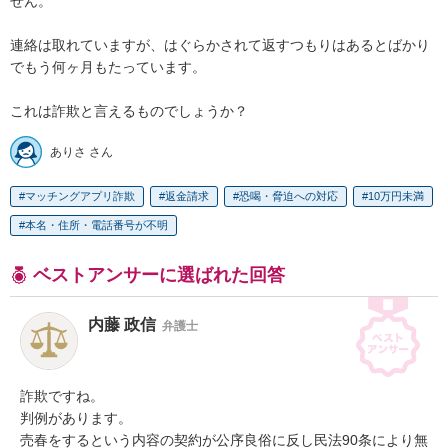
せん。

連絡は取れていますが、はぐらかされて返すつもりはあるとばかり
でもう何ヶ月もたっています。

これは詐欺と言えるものでしょうか？
ありさ さん
マッチングアプリ詐欺
返金請求
恐喝・脅迫への対応
10万円未満
本名・住所・電話番号が不明
ベストアンサーに選ばれた回答
内藤 政信
弁護士
詐欺ですね。

判例があります。

売春をするという内容の契約が公序良俗に反し民法90条により無