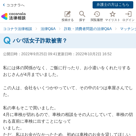
弁護士の方はこちら
ココナラへ
投稿する
探す
閲覧履歴
マイリスト
ログイン
ココナラ法律相談
法律Q&A
詐欺・消費者問題の法律Q&A
マッチン
パパ活女子詐欺被害？
公開日時：
2022年9月25日 09:41
更新日時：
2022年10月2日 16:52
私には体の関係がなく、ご飯に行ったり、お小遣いをくれたりする
おじさんが4月までいました。

この人は、会社をいくつかやっていて、その中の1つは車屋さんでし
た。

私の車もそこで買いました。

4月に車検が切れるので、車検の相談をその人にしていて、車検の切
れる直前に車検に出すことになって

いました。

ただ、私はお金がなかったため、初めは車検のお金を貸してほしい