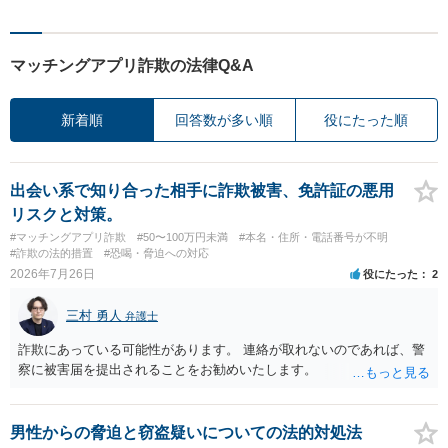
マッチングアプリ詐欺の法律Q&A
新着順
回答数が多い順
役にたった順
出会い系で知り合った相手に詐欺被害、免許証の悪用
リスクと対策。
#マッチングアプリ詐欺
#50〜100万円未満
#本名・住所・電話番号が不明
#詐欺の法的措置
#恐喝・脅迫への対応
2026年7月26日
役にたった
2
三村 勇人
弁護士
詐欺にあっている可能性があります。 連絡が取れないのであれば、警
察に被害届を提出されることをお勧めいたします。
男性からの脅迫と窃盗疑いについての法的対処法