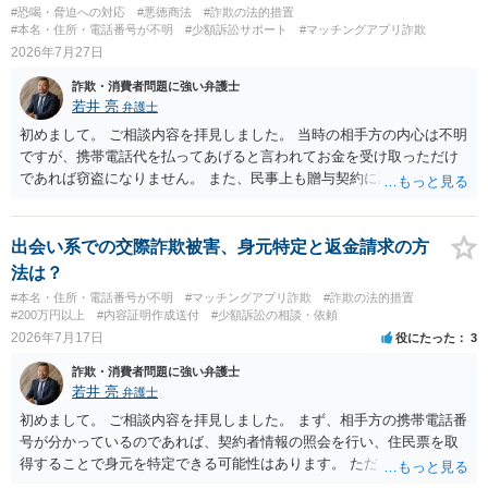
#恐喝・脅迫への対応
#悪徳商法
#詐欺の法的措置
#本名・住所・電話番号が不明
#少額訴訟サポート
#マッチングアプリ詐欺
2026年7月27日
詐欺・消費者問題に強い弁護士
若井 亮
弁護士
初めまして。 ご相談内容を拝見しました。 当時の相手方の内心は不明
ですが、携帯電話代を払ってあげると言われてお金を受け取っただけ
であれば窃盗になりません。 また、民事上も贈与契約に該当すると思
われるところ、返済の義務はありません。 これ以上のやり取りをせ
ず、可能であればブロックをするようにしてください。 ご不安であれ
ば、最寄りの警察署に相談をしても良いかもしれません。 以上、ご参
出会い系での交際詐欺被害、身元特定と返金請求の方
考になれば幸いです。
法は？
#本名・住所・電話番号が不明
#マッチングアプリ詐欺
#詐欺の法的措置
#200万円以上
#内容証明作成送付
#少額訴訟の相談・依頼
2026年7月17日
役にたった
3
詐欺・消費者問題に強い弁護士
若井 亮
弁護士
初めまして。 ご相談内容を拝見しました。 まず、相手方の携帯電話番
号が分かっているのであれば、契約者情報の照会を行い、住民票を取
得することで身元を特定できる可能性はあります。 ただ、他人名義の
携帯電話であるなどした場合には特定に結びつけることは難しいとこ