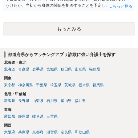
うけたが、当初から身体の関係を拒否することを予定した等相手を錯
誤に陥れてないからです。いわゆるロマンス詐欺についても、お金が
欲しいこと身体の関係は拒否と嘘偽りなく相手に伝えた上で相手もそ
れを前提に金銭交付していますので、ロマンス詐欺には該当しないか
もっとみる
と思います。ご参考にしてください。
都道府県からマッチングアプリ詐欺に強い弁護士を探す
北海道・東北
北海道
青森県
岩手県
宮城県
秋田県
山形県
福島県
関東
東京都
神奈川県
千葉県
埼玉県
茨城県
栃木県
群馬県
北陸・甲信越
新潟県
長野県
山梨県
石川県
富山県
福井県
東海
愛知県
静岡県
岐阜県
三重県
関西
大阪府
兵庫県
京都府
滋賀県
奈良県
和歌山県