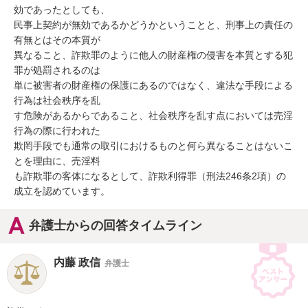
効であったとしても、

民事上契約が無効であるかどうかということと、刑事上の責任の
有無とはその本質が

異なること、詐欺罪のように他人の財産権の侵害を本質とする犯
罪が処罰されるのは

単に被害者の財産権の保護にあるのではなく、違法な手段による
行為は社会秩序を乱

す危険があるからであること、社会秩序を乱す点においては売淫
行為の際に行われた

欺罔手段でも通常の取引におけるものと何ら異なることはないこ
とを理由に、売淫料

も詐欺罪の客体になるとして、詐欺利得罪（刑法246条2項）の
成立を認めています。
弁護士からの回答タイムライン
内藤 政信
弁護士