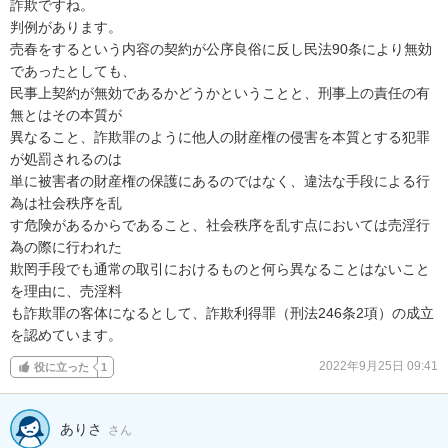
詐欺ですね。

判例があります。

売春をするという内容の契約が公序良俗に反し民法90条により無効
であったとしても、

民事上契約が無効であるかどうかということと、刑事上の責任の有
無とはその本質が

異なること、詐欺罪のように他人の財産権の侵害を本質とする犯罪
が処罰されるのは

単に被害者の財産権の保護にあるのではなく、違法な手段による行
為は社会秩序を乱

す危険があるからであること、社会秩序を乱す点においては売淫行
為の際に行われた

欺罔手段でも通常の取引におけるものと何ら異なることはないこと
を理由に、売淫料

も詐欺罪の客体になるとして、詐欺利得罪（刑法246条2項）の成立
を認めています。
2022年9月25日 09:41
役に立った
1
ありさ
さん