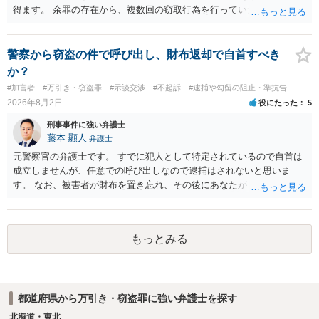
得ます。 余罪の存在から、複数回の窃取行為を行っていたことも悪質
性に加味されます。 また、被害額も窃盗事案としては多額の部類に入
ると思われます。 他方、余罪を含めた全額を弁済していることは、被
害者の経済的損害の回復として有利に斟酌されます。 また、前科前歴
警察から窃盗の件で呼び出し、財布返却で自首すべき
を有しないことも、規範意識が鈍磨しきっているとまでは言えず、有
か？
利な点です。 その他、家族の監督等の情状証拠を適切に提出すること
#加害者
#万引き・窃盗罪
#示談交渉
#不起訴
#逮捕や勾留の阻止・準抗告
で、私見ですが、執行猶予判決を視野に入れることが可能な事案と思
2026年8月2日
役にたった
5
われます。 上記、一つの意見として参考ください。
刑事事件に強い弁護士
藤本 顯人
弁護士
元警察官の弁護士です。 すでに犯人として特定されているので自首は
成立しませんが、任意での呼び出しなので逮捕はされないと思いま
す。 なお、被害者が財布を置き忘れ、その後にあなたがトイレに入
り、再び被害者がトイレに戻ったら財布が無かったような事情がある
と言い逃れはかなり厳しいものと思います。
もっとみる
都道府県から万引き・窃盗罪に強い弁護士を探す
北海道・東北