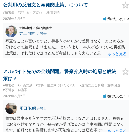
公判用の反省文と再発防止策、について
#加害者
#万引き・窃盗罪
#刑事裁判
2026年8月6日
役にたった
2
刑事事件に強い弁護士
井上 祐司
弁護士
率直なことを言いますと、手書きかＰＣかで差異はなく、まとめるか
分けるかで差異もありません。 というより、本人が述べている再犯防
止策は、それだけではほとんど考慮してもらえないと思った方が良い
です。 提出するのであれば、 ・具体的に自身が受けているプログラム
やカウンセリング・治療の内容 ・利用している再犯防止策（例えば保
護観察所と連携した職業支援の内容や具体的な就労・監督状況） ・監
アルバイト先での金銭問題、警察介入時の処罰と解決
督者の証言 など、証拠で担保された客観性と実現可能性があるもので
策は？
なければあまり意味がありません。 もともと執行猶予が狙える事案で
#加害者
#示談交渉
#前科・前歴をつけたくない
#逮捕による解雇・退学回避
あれば本人の反省の言葉だけで十分であり、実刑となるか微妙な事案
#万引き・窃盗罪
では、本人が再発防止策をいくら述べてもほとんど効果は望めないと
2026年8月5日
役にたった
1
いうのが実感です。
肥田 弘昭
弁護士
警察は民事不介入ですので示談斡旋のようなことはしません。被害者
にお金を返すかどうか、被害者が受け取るかは当事者間の問題になり
ます。前科なども影響しますが可能性としては窃盗罪ですので、逮捕