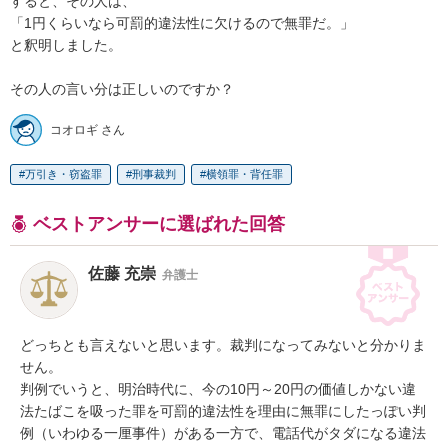
すると、その人は、

「1円くらいなら可罰的違法性に欠けるので無罪だ。」

と釈明しました。

その人の言い分は正しいのですか？
コオロギ さん
万引き・窃盗罪
刑事裁判
横領罪・背任罪
ベストアンサーに選ばれた回答
佐藤 充崇
弁護士
どっちとも言えないと思います。裁判になってみないと分かりま
せん。

判例でいうと、明治時代に、今の10円～20円の価値しかない違
法たばこを吸った罪を可罰的違法性を理由に無罪にしたっぽい判
例（いわゆる一厘事件）がある一方で、電話代がタダになる違法