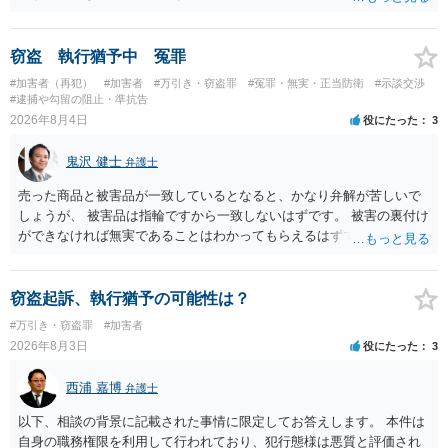
勾留や略式起訴などの可能性もあります。ご参考にしてください。
窃盗 執行猶予中 冤罪
#加害者（再犯）
#加害者
#万引き・窃盗罪
#冤罪・無実・正当防衛
#示談交渉
#逮捕や勾留の阻止・準抗告
2026年8月4日
役にたった
3
鬼沢 健士
弁護士
売った商品と被害品が一致しているとなると、かなり弁解が苦しいで
しょうが、 被害品は指輪ですから一致しないはずです。 被害の裏付け
ができなければ無実であることはわかってもらえるはずです。
窃盗起訴、執行猶予の可能性は？
#万引き・窃盗罪
#加害者
2026年8月3日
役にたった
3
西浦 嘉博
弁護士
以下、相談の背景に記載された事情に限定してお答えします。 本件は
自身の職務権限を利用して行われており、犯行態様は悪質と評価され