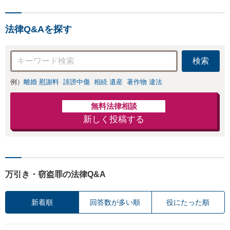
法律Q&Aを探す
検索
例）
離婚 慰謝料
誹謗中傷
相続 遺産
著作物 違法
無料法律相談
新しく投稿する
万引き・窃盗罪の法律Q&A
新着順
回答数が多い順
役にたった順