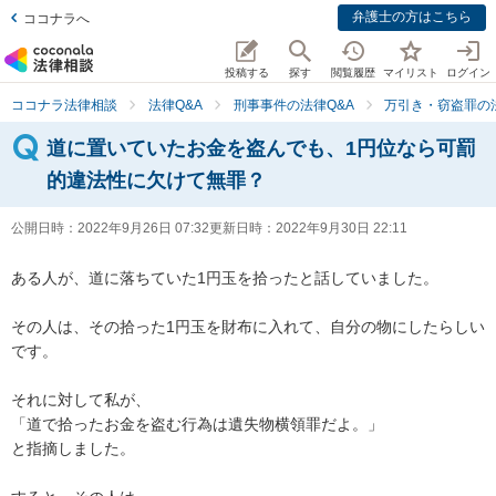
弁護士の方はこちら
ココナラへ
投稿する
探す
閲覧履歴
マイリスト
ログイン
ココナラ法律相談
法律Q&A
刑事事件の法律Q&A
万引き・窃盗罪の法
道に置いていたお金を盗んでも、1円位なら可罰
的違法性に欠けて無罪？
公開日時：
2022年9月26日 07:32
更新日時：
2022年9月30日 22:11
ある人が、道に落ちていた1円玉を拾ったと話していました。

その人は、その拾った1円玉を財布に入れて、自分の物にしたらしい
です。

それに対して私が、

「道で拾ったお金を盗む行為は遺失物横領罪だよ。」

と指摘しました。
