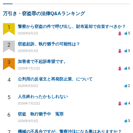
万引き・窃盗罪の法律Q&Aランキング
1
警察から窃盗の件で呼び出し、財布返却で自首すべきか？
5
2026年8月2日
2
窃盗起訴、執行猶予の可能性は？
3
2026年8月3日
3
加害者で不起訴希望です。
6
2026年7月12日
4
公判用の反省文と再発防止策、について
2
2026年8月6日
5
人生終わったかもしれない
4
2026年7月22日
6
窃盗 執行猶予中 冤罪
3
2026年8月4日
7
機械の不具合ですが、警察沙汰になる事はありますか？