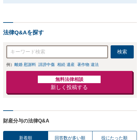
法律Q&Aを探す
検索
例）
離婚 慰謝料
誹謗中傷
相続 遺産
著作物 違法
無料法律相談
新しく投稿する
財産分与の法律Q&A
新着順
回答数が多い順
役にたった順