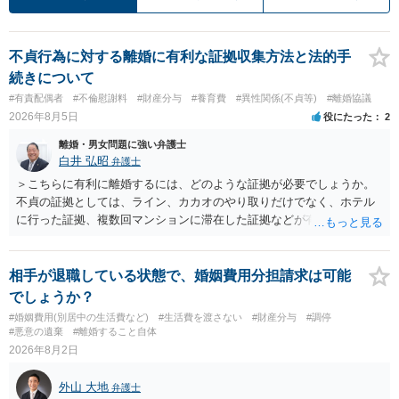
不貞行為に対する離婚に有利な証拠収集方法と法的手
続きについて
#有責配偶者
#不倫慰謝料
#財産分与
#養育費
#異性関係(不貞等)
#離婚協議
2026年8月5日
役にたった
2
離婚・男女問題に強い弁護士
白井 弘昭
弁護士
＞こちらに有利に離婚するには、どのような証拠が必要でしょうか。
不貞の証拠としては、ライン、カカオのやり取りだけでなく、ホテル
に行った証拠、複数回マンションに滞在した証拠などが有効です。 不
貞の証拠があれば、離婚をさらに有利に進める（離婚したい時期に離
婚する、慰謝料をとるなど）ことができると思われます。 ただし、不
貞発覚後、長期間同居を続けると、不貞を許したとの評価につながる
相手が退職している状態で、婚姻費用分担請求は可能
場合がありますので、ご注意ください。 以上、ご参考まで。
でしょうか？
#婚姻費用(別居中の生活費など)
#生活費を渡さない
#財産分与
#調停
#悪意の遺棄
#離婚すること自体
2026年8月2日
外山 大地
弁護士