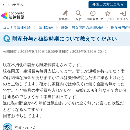
弁護士の方はこちら
ココナラへ
投稿する
探す
閲覧履歴
マイリスト
ログイン
ココナラ法律相談
法律Q&A
離婚・男女問題の法律Q&A
財産分与の
財産分与と破綻時期について教えてください
公開日時：
2022年9月26日 16:56
更新日時：
2022年9月26日 20:41
現在不貞側の妻から離婚調停をされてます。

現在同居　生活費も毎月支払ってます。妻しか通帳を持ってなく妻
のは結構な預金がありますがこれは夫婦破綻した後に築き上げたも
のと主張してます。確かに家庭内では仲良くは無く会話も無かった
です。ただ毎月の生活費を入れていて　破綻は5-6年前なんて言い分
は通るのでしょうか？本当に困ってます。

逆に私の貯金が4-5.年前は沢山あって今は全く無いと言った状況だ
とどうなるんですか？

回答お待ちしてます。
不貞され さん