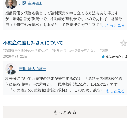
川添 圭
弁護士
婚姻費用を債務名義として強制競売を申し立てる方法もあり得ます
が、離婚訴訟が係属中で、不動産が無剰余でないのであれば、財産分
与（の附帯処分請求）を本案として仮差押えを申し立てる（法的には
審判前保全処分の扱いになるので管轄は家庭裁判所）という方法も考
えられます。弁護士へ依頼しているのであれば、担当弁護士とよく相
談してください。
不動産の差し押さえについて
#婚姻費用(別居中の生活費など)
#財産分与
#生活費を渡さない
#調停
2026年7月21日
役にたった
2
吉田 雄大
弁護士
将来分についても差押の効果が発生するのは、「給料その他継続的給
付に係る債権」への差押だけ（民事執行法151条、151条の2）です
（「その他」の典型例は家賃請求権）。 このため、残念ながらお答え
は否です。つまり、不動産を差し押さえた場合には、申立時までの分
のみが配当の対象です。
もっとみる