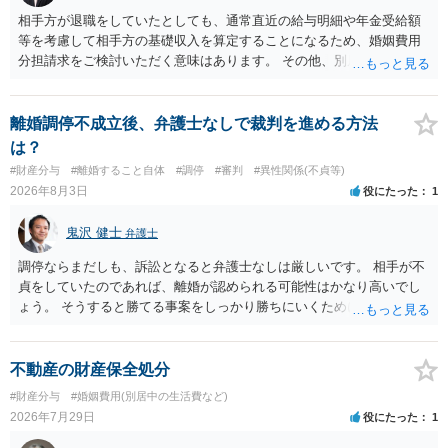
相手方が退職をしていたとしても、通常直近の給与明細や年金受給額
等を考慮して相手方の基礎収入を算定することになるため、婚姻費用
分担請求をご検討いただく意味はあります。 その他、別居の経緯、質
問者様の年収、監護されているお子様がいるかといった事情をふまえ
て、ご検討いただくのが良いかと思います。
離婚調停不成立後、弁護士なしで裁判を進める方法
は？
#財産分与
#離婚すること自体
#調停
#審判
#異性関係(不貞等)
2026年8月3日
役にたった
1
鬼沢 健士
弁護士
調停ならまだしも、訴訟となると弁護士なしは厳しいです。 相手が不
貞をしていたのであれば、離婚が認められる可能性はかなり高いでし
ょう。 そうすると勝てる事案をしっかり勝ちにいくためにも弁護士委
任を強くおすすめします。
不動産の財産保全処分
#財産分与
#婚姻費用(別居中の生活費など)
2026年7月29日
役にたった
1