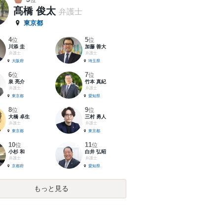
位
髙橋 俊太
弁護士
東京都
4
5
位
位
川添 圭
加藤 善大
弁護士
弁護士
大阪府
埼玉県
6
7
位
位
泉 亮介
竹本 真紀
弁護士
弁護士
東京都
愛知県
8
9
位
位
大橋 卓生
三村 勇人
弁護士
弁護士
東京都
東京都
10
11
位
位
小杉 和
白井 弘昭
弁護士
弁護士
京都府
愛知県
もっと見る