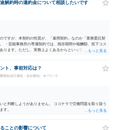
途解約時の違約金について相談したいです
のですが、本契約の性質が、「雇用契約」なのか「業務委託契
。 ・芸能事務所の専属契約では、残存期間や報酬額、投下コス
あります。ただし、実務上よくあるからといって当然に適法と
係や合理性が重要です。 ・違約金に上限がなくても、常に有効
約に近い実態なら労基法16条で無効となる余地があり、そうで
大なら無効や減額が争点になります。 ・契約前の修正交渉は一
ント、事前対応は？
を設ける、実損害ベースにする、算定根拠を明確化する、違約金
退職理由(自己都合・会社都合)
#パワハラ
」に限定する、などが典型です。 ・弁護士に契約前に契約書の
ると思われます。 争点は、契約類型が雇用か業務委託か、実態
にどう定められているか、違約金の算定根拠が合理的か、とい
渉のパワーバランスの問題もありますが、修正余地があるう
で、資料等を持参の上弁護士に確認されることをお勧めしま
いと判断しようがありません。 ココナラで労働問題を取り扱う
よってはタレント側に損害賠償が発生する建付けになっているこ
ます。
に解除したのにタレントへ違約金を課す設計は、合理性や対価
レント側の重大な契約違反がある場合は、実損害の範囲で請求
ることの影響について