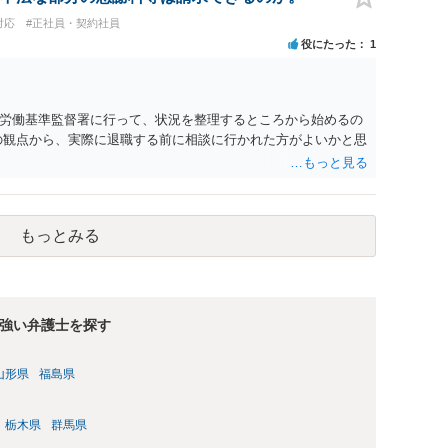
に基づく損害賠償（慰謝料）を請求する選択肢がありえます
対応
#正社員・契約社員
あります。）。
役にたった
1
労働基準監督署に行って、状況を整理するところから始めるの
の観点から、実際に退職する前に相談に行かれた方がよいかと思
もっとみる
強い弁護士を探す
山形県
福島県
栃木県
群馬県