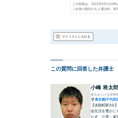
この投稿は、2022年9月23日
ご自身の責任のもと適法性・有
マイリストに入れる
この質問に回答した弁護士
小峰 将太
東京あさひ法律事
東京都
千代田
|
【淡路町駅3分
会生活を豊かに
らず、公害・薬