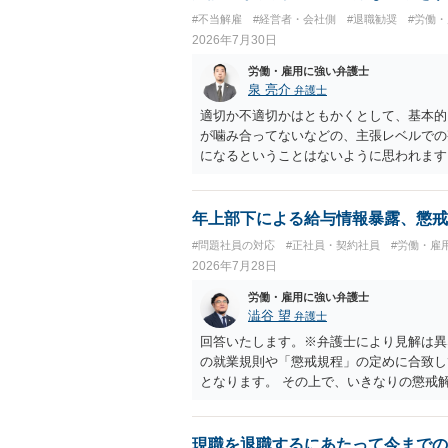
#不当解雇
#経営者・会社側
#退職勧奨
#労働
2026年7月30日
労働・雇用に強い弁護士
泉 亮介
弁護士
適切か不適切かはともかくとして、基本的
が噛み合ってないなどの、主張レベルでの
になるということはないように思われます
年上部下による給与情報暴露、懲戒
#問題社員の対応
#正社員・契約社員
#労働・雇
2026年7月28日
労働・雇用に強い弁護士
澁谷 望
弁護士
回答いたします。※弁護士により見解は異
の就業規則や「懲戒規程」の定めに合致し
となります。 その上で、いきなりの懲戒
なり得ます。 名誉や評価の回復について
せ、誤認した他部署への適切なフォローや
内で周知される手続があるのならば、それ
現職を退職するにあたって今までの