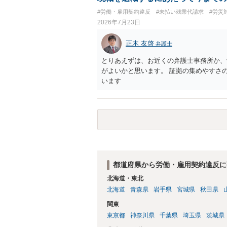
しても、相手に対してプライバシー侵害等
#労働・雇用契約違反
#未払い残業代請求
#労災
（ただし、金額は多額にならない可能性が
2026年7月23日
正木 友啓
弁護士
とりあえずは、お近くの弁護士事務所か、
がよいかと思います。 証拠の集めやすさ
います
都道府県から労働・雇用契約違反に
北海道・東北
北海道
青森県
岩手県
宮城県
秋田県
関東
東京都
神奈川県
千葉県
埼玉県
茨城県