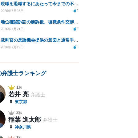
現職を退職するにあたって今までの不法な部分の慰謝料等は請求できるのか。
1
2026年7月23日
地位確認訴訟の勝訴後、復職条件交渉と嫌がらせ対策について
1
2026年7月21日
裁判官の反論機会提供の意図と通常手続きの違いは？
1
2026年7月19日
の弁護士ランキング
1
位
若井 亮
弁護士
東京都
2
位
稲葉 進太郎
弁護士
神奈川県
3