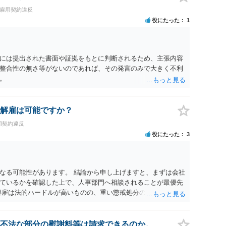
・雇用契約違反
役にたった
1
には提出された書面や証拠をもとに判断されるため、主張内容
整合性の無さ等がないのであれば、その発言のみで大きく不利
。
解雇は可能ですか？
用契約違反
役にたった
3
なる可能性があります。 結論から申し上げますと、まずは会社
ているかを確認した上で、人事部門へ相談されることが最優先
解雇は法的ハードルが高いものの、重い懲戒処分の対象には十分
は、会社側に「部下の不正行為による情報漏洩」と正式に認定さ
周知を求めるのが有効です。 あるいは、懲戒があったことを社
により軽微ながら回復はできるかもしれません。 さらに個人と
不法な部分の慰謝料等は請求できるのか。