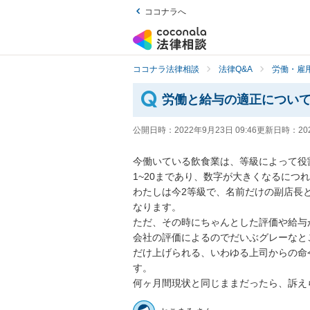
ココナラへ
ココナラ法律相談
法律Q&A
労働・雇用
労働と給与の適正につい
公開日時：
2022年9月23日 09:46
更新日時：
20
今働いている飲食業は、等級によって役
1~20まであり、数字が大きくなるにつれ
わたしは今2等級で、名前だけの副店長
なります。

ただ、その時にちゃんとした評価や給与
会社の評価によるのでだいぶグレーなと
だけ上げられる、いわゆる上司からの命
す。

何ヶ月間現状と同じままだったら、訴え