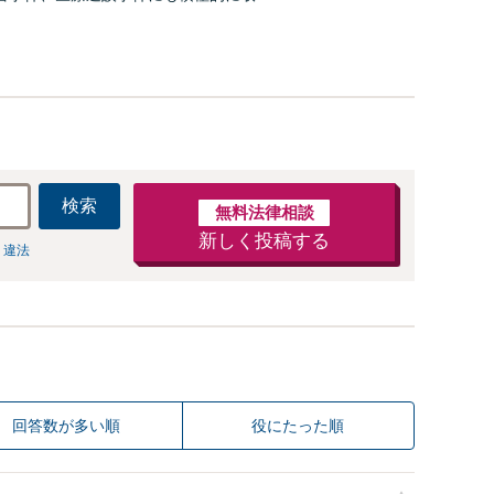
抜群のチームワークで問題解決に望みま
利用可】【メール24時間対応可】
検索
無料法律相談
新しく投稿する
 違法
回答数が多い順
役にたった順