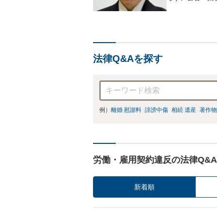
組んでいます。
す。【法テラス
法律Q&Aを探す
例）
離婚 慰謝料
誹謗中傷
相続 遺産
著作物
労働・雇用契約違反の法律Q&A
新着順