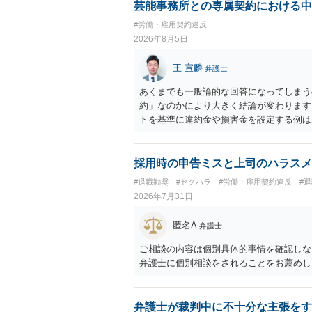
芸能事務所との専属契約における中
#労働・雇用契約違反
2026年8月5日
王 宣麟
弁護士
あくまでも一般論的な回答になってしまう
約」なのかにより大きく結論が変わります
トを基準に違約金や損害金を設定する例は
いう意味ではなく、実際の損害との対応関
になるわけではありません。契約が労働契
なくても、金額が事務所の損害と比べて過
採用時の申告ミスと上司のハラスメ
般的です。 交渉の方向としては、上限額
#退職勧奨
#セクハラ
#労働・雇用契約違反
#
ではなく「合理的な実費・未回収費用のみ
2026年7月31日
内容をレビューしてもらう価値は十分にあ
として労働者性があるか、解除事由が双方
匿名A
弁護士
う複数論点に分かれます。契約前なら、交
え、後から争うよりコストを抑えやすいの
ご相談の内容は個別具体的事情を確認しな
す。 ・事務所側の解除でも、解除理由に
弁護士に個別相談をされることをお薦めし
とはあります。ただし、事務所側が一方的
性を欠くとして争いやすいです。逆に、タ
される可能性はあります。
弁護士が裁判中に不十分な主張をす