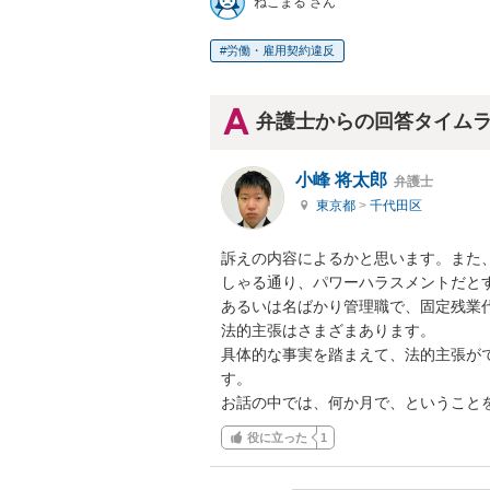
ねこまる さん
労働・雇用契約違反
弁護士からの回答タイム
小峰 将太郎
弁護士
東京都
>
千代田区
訴えの内容によるかと思います。また
しゃる通り、パワーハラスメントだとす
あるいは名ばかり管理職で、固定残業代
法的主張はさまざまあります。

具体的な事実を踏まえて、法的主張が
す。

お話の中では、何か月で、ということ
役に立った
1