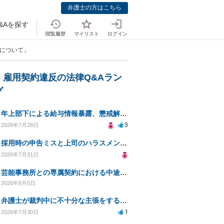
弁護士の方はこちら
&Aを探す
閲覧履歴
マイリスト
ログイン
正について」
・雇用契約違反の法律Q&Aラン
グ
年上部下による給与情報暴露、懲戒解雇は可能ですか？
3
2026年7月28日
採用時の申告ミスと上司のハラスメント、事前対応は？
2026年7月31日
芸能事務所との専属契約における中途解約時の違約金について相談したいです
2026年8月5日
弁護士が裁判中に不十分な主張をすることの影響について
1
2026年7月30日