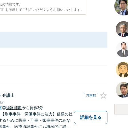
時点の情報です。
用性を考慮してご利用いただくようお願いいたします。
郎
弁護士
東京都
務所
区
淡路町駅
から徒歩3分
】【刑事事件・労働事件に注力】皆様の社
詳細を見る
するために民事・刑事・家事事件のみな
害事件、医療過誤事件にも積極的に取り