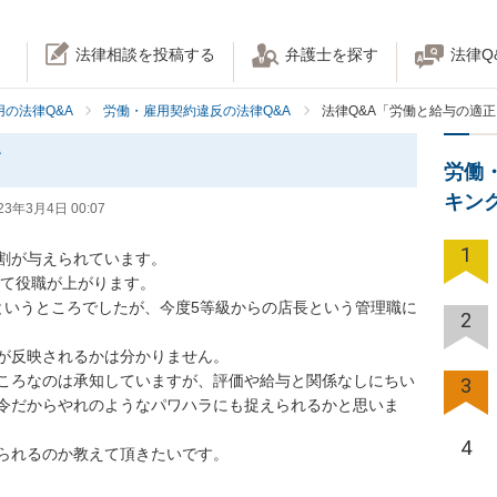
法律相談を投稿する
弁護士を探す
法律Q
の法律Q&A
労働・雇用契約違反の法律Q&A
法律Q&A「労働と給与の適
て
労働
キン
23年3月4日 00:07
1
割が与えられています。

て役職が上がります。

というところでしたが、今度5等級からの店長という管理職に
2
が反映されるかは分かりません。

ころなのは承知していますが、評価や給与と関係なしにちい
3
令だからやれのようなパワハラにも捉えられるかと思いま
4
られるのか教えて頂きたいです。