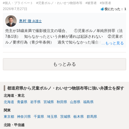
#個人・プライベート
#児童ポルノ・わいせつ物頒布等
#被害者
#加害者
2026年7月27日
役にたった
1
奥村 徹
弁護士
売主が18歳未満で撮影後注文の場合、 ①児童ポルノ単純所持罪（法
7条1項） 知らなかったという弁解が通れば起訴されない ②児童ポ
ルノ要求行為（青少年条例） 過失で知らなかった場合も処罰される
地域がある の罪名が検討されます。 警察にバレれば捜索差押を受け
ることになります。 対応としては、福祉犯罪に詳しい弁護士に相談
した上で 相手方の地域も知らない・年齢も知らなかったという弁
もっとみる
解 もう消したので持ってない という弁解を用意して、警察相談を
検討してください。
都道府県から児童ポルノ・わいせつ物頒布等に強い弁護士を探す
北海道・東北
北海道
青森県
岩手県
宮城県
秋田県
山形県
福島県
関東
東京都
神奈川県
千葉県
埼玉県
茨城県
栃木県
群馬県
北陸・甲信越