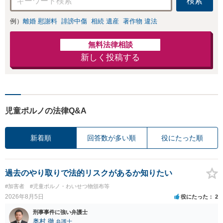
検索
例）
離婚 慰謝料
誹謗中傷
相続 遺産
著作物 違法
無料法律相談
新しく投稿する
児童ポルノの法律Q&A
新着順
回答数が多い順
役にたった順
過去のやり取りで法的リスクがあるか知りたい
#加害者
#児童ポルノ・わいせつ物頒布等
2026年8月5日
役にたった
2
刑事事件に強い弁護士
奥村 徹
弁護士