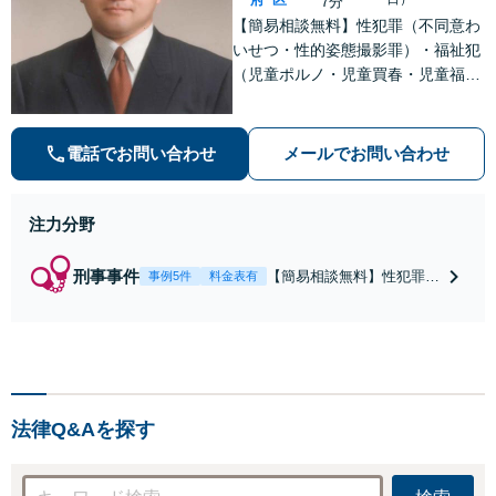
7分
【簡易相談無料】性犯罪（不同意わ
いせつ・性的姿態撮影罪）・福祉犯
（児童ポルノ・児童買春・児童福祉
法・青少年条例）・ネット犯罪（名
誉毀損・わいせつ物・不正アクセス
等）に非常に詳しい弁護士です
電話でお問い合わせ
メールでお問い合わせ
注力分野
刑事事件
【簡易相談無料】性犯罪
事例5件
料金表有
（不同意性交・不同意わい
せつ）・福祉犯（児童ポル
ノ・児童買春・児童福祉
法・青少年条例）・ネット
犯罪（名誉毀損・わいせつ
物・不正アクセス・リベン
法律Q&Aを探す
ジポルノ罪等）に非常に詳
しい弁護士です