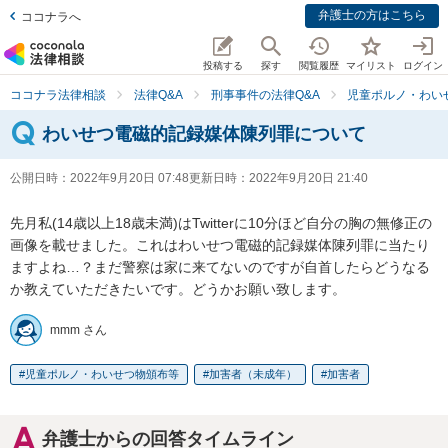
弁護士の方はこちら
ココナラへ
投稿する
探す
閲覧履歴
マイリスト
ログイン
ココナラ法律相談
法律Q&A
刑事事件の法律Q&A
児童ポルノ・わい
わいせつ電磁的記録媒体陳列罪について
公開日時：
2022年9月20日 07:48
更新日時：
2022年9月20日 21:40
先月私(14歳以上18歳未満)はTwitterに10分ほど自分の胸の無修正の
画像を載せました。これはわいせつ電磁的記録媒体陳列罪に当たり
ますよね…？まだ警察は家に来てないのですが自首したらどうなる
か教えていただきたいです。どうかお願い致します。
mmm さん
児童ポルノ・わいせつ物頒布等
加害者（未成年）
加害者
弁護士からの回答タイムライン