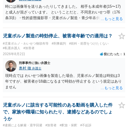
時には画像等を送りあったりしてきました。 相手も未成年者(15〜17)
と成人が混ざっています。 ということだと、不同意わいせつ罪（176
条3項）・性的姿態撮影罪・児童ポルノ製造・青少年条例違反（わいせ
つ行為 児童ポルノ要求）などが検討されます。 重い罪もあるの
で、警察にバレれば、それなりの捜査を受けるでしょう。
児童ポルノ製造の時効停止、被害者年齢での適用は？
#児童ポルノ・わいせつ物頒布等
#刑事裁判
#前科・前歴をつけたくない
#私選弁護人
#加害者
2026年8月2日
役にたった
1
刑事事件に強い弁護士
奥村 徹
弁護士
現時点では わいせつ画像を製造した場合、児童ポルノ製造は時効は3
年ですが、被害者が18歳になるまで時効が停止する という規定はあり
ません
児童ポルノに該当する可能性のある動画を購入した件
で、家族や職場に知られたり、逮捕などあるのでしょ
うか
#逮捕による解雇・退学回避
#加害者
#釈放・保釈
#不起訴