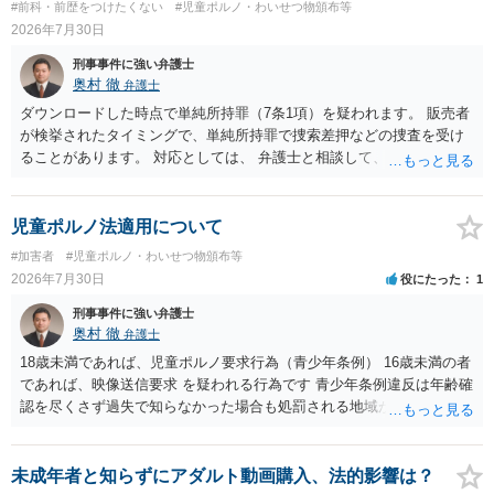
#前科・前歴をつけたくない
#児童ポルノ・わいせつ物頒布等
2026年7月30日
刑事事件に強い弁護士
奥村 徹
弁護士
ダウンロードした時点で単純所持罪（7条1項）を疑われます。 販売者
が検挙されたタイミングで、単純所持罪で捜索差押などの捜査を受け
ることがあります。 対応としては、 弁護士と相談して、 児童ポルノ
と知らなかったという弁解を厚くした書面を作成してもらい 警察に相
談しておく などが考えられます。
児童ポルノ法適用について
#加害者
#児童ポルノ・わいせつ物頒布等
2026年7月30日
役にたった
1
刑事事件に強い弁護士
奥村 徹
弁護士
18歳未満であれば、児童ポルノ要求行為（青少年条例） 16歳未満の者
であれば、映像送信要求 を疑われる行為です 青少年条例違反は年齢確
認を尽くさず過失で知らなかった場合も処罰される地域があるので、
注意して下さい
未成年者と知らずにアダルト動画購入、法的影響は？