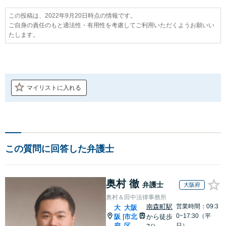
この投稿は、2022年9月20日時点の情報です。
ご自身の責任のもと適法性・有用性を考慮してご利用いただくようお願いい
たします。
マイリストに入れる
この質問に回答した弁護士
奥村 徹
弁護士
大阪府
奥村＆田中法律事務所
南森町駅
営業時間：09:3
大
大阪
0~17:30（平
阪
市北
から徒歩
|
府
区
日）