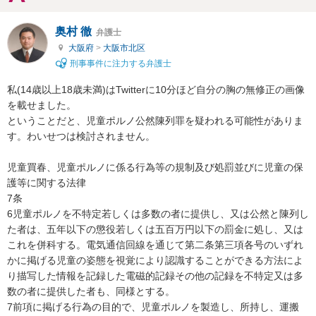
奥村 徹
弁護士
大阪府
>
大阪市北区
刑事事件に注力する弁護士
私(14歳以上18歳未満)はTwitterに10分ほど自分の胸の無修正の画像
を載せました。

ということだと、児童ポルノ公然陳列罪を疑われる可能性がありま
す。わいせつは検討されません。

児童買春、児童ポルノに係る行為等の規制及び処罰並びに児童の保
護等に関する法律

7条

6児童ポルノを不特定若しくは多数の者に提供し、又は公然と陳列し
た者は、五年以下の懲役若しくは五百万円以下の罰金に処し、又は
これを併科する。電気通信回線を通じて第二条第三項各号のいずれ
かに掲げる児童の姿態を視覚により認識することができる方法によ
り描写した情報を記録した電磁的記録その他の記録を不特定又は多
数の者に提供した者も、同様とする。

7前項に掲げる行為の目的で、児童ポルノを製造し、所持し、運搬