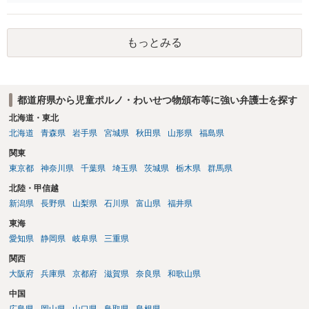
と知らなかったという弁解を厚くした書面を作成してもらい 警察に相
談しておく などが考えられます。
もっとみる
都道府県から児童ポルノ・わいせつ物頒布等に強い弁護士を探す
北海道・東北
北海道
青森県
岩手県
宮城県
秋田県
山形県
福島県
関東
東京都
神奈川県
千葉県
埼玉県
茨城県
栃木県
群馬県
北陸・甲信越
新潟県
長野県
山梨県
石川県
富山県
福井県
東海
愛知県
静岡県
岐阜県
三重県
関西
大阪府
兵庫県
京都府
滋賀県
奈良県
和歌山県
中国