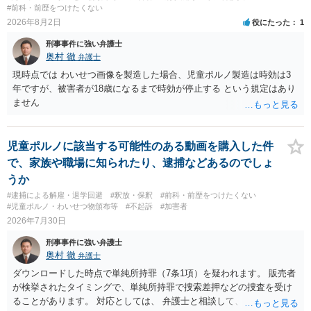
#前科・前歴をつけたくない
2026年8月2日
役にたった
1
刑事事件に強い弁護士
奥村 徹
弁護士
現時点では わいせつ画像を製造した場合、児童ポルノ製造は時効は3
年ですが、被害者が18歳になるまで時効が停止する という規定はあり
ません
児童ポルノに該当する可能性のある動画を購入した件
で、家族や職場に知られたり、逮捕などあるのでしょ
うか
#逮捕による解雇・退学回避
#釈放・保釈
#前科・前歴をつけたくない
#児童ポルノ・わいせつ物頒布等
#不起訴
#加害者
2026年7月30日
刑事事件に強い弁護士
奥村 徹
弁護士
ダウンロードした時点で単純所持罪（7条1項）を疑われます。 販売者
が検挙されたタイミングで、単純所持罪で捜索差押などの捜査を受け
ることがあります。 対応としては、 弁護士と相談して、 児童ポルノ