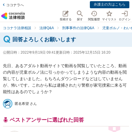
弁護士の方はこちら
ココナラへ
投稿する
探す
閲覧履歴
マイリスト
ログイン
ココナラ法律相談
法律Q&A
刑事事件の法律Q&A
児童ポルノ・わい
回答よろしくお願いします
公開日時：
2022年9月19日 09:41
更新日時：
2025年12月15日 16:20
先日、あるアダルト動画サイトで動画を閲覧していたところ、動画
の内容が児童ポルノ法に引っかかってしまうような内容の動画を閲
覧してしまいました。もちろんダウンロードなどはしていません
が、怖いです。これから私は逮捕されたり警察が家宅捜索に来る可
能性はあるのでしょうか？
匿名希望 さん
ベストアンサーに選ばれた回答