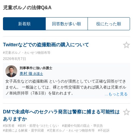
児童ポルノの法律Q&A
新着順
回答数が多い順
役にたった順
Twitterなどでの盗撮動画の購入について
#児童ポルノ・わいせつ物頒布等
2026年8月7日
刑事事件に強い弁護士
奥村 徹
弁護士
女子高生などの盗撮動画 というのが漠然としていて正確な回答ができ
ません。 一般論としては、裸とか性交場面であれば購入者は児童ポル
ノ単純所持罪（7条1項）を疑われます。
DMで未成年へのセクハラ発言は警察に捕まる可能性は
ありますか
#加害者
#前科・前歴をつけたくない
#逮捕や勾留の阻止・準抗告
#逮捕による解雇・退学回避
#児童ポルノ・わいせつ物頒布等
#不起訴