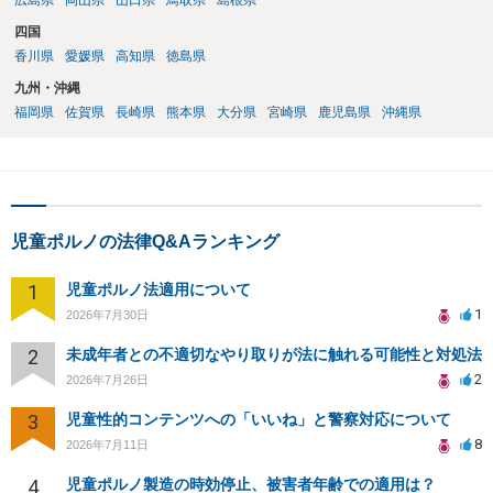
広島県
岡山県
山口県
鳥取県
島根県
四国
香川県
愛媛県
高知県
徳島県
九州・沖縄
福岡県
佐賀県
長崎県
熊本県
大分県
宮崎県
鹿児島県
沖縄県
児童ポルノの法律Q&Aランキング
1
児童ポルノ法適用について
1
2026年7月30日
2
未成年者との不適切なやり取りが法に触れる可能性と対処法
2
2026年7月26日
3
児童性的コンテンツへの「いいね」と警察対応について
8
2026年7月11日
4
児童ポルノ製造の時効停止、被害者年齢での適用は？