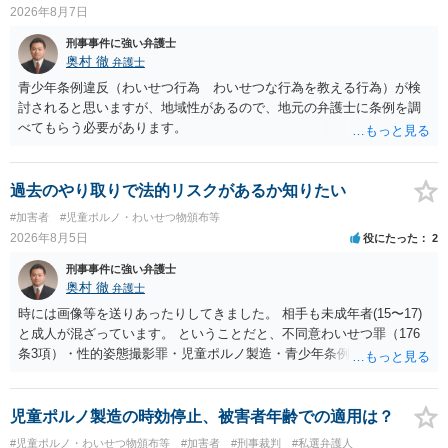
2026年8月7日
刑事事件に強い弁護士
奥村 徹
弁護士
青少年条例違反（わいせつ行為 わいせつな行為を教える行為）が検
討されると思いますが、地域性があるので、地元の弁護士に条例を調
べてもらう必要があります。
過去のやり取りで法的リスクがあるか知りたい
#加害者
#児童ポルノ・わいせつ物頒布等
2026年8月5日
役にたった
2
刑事事件に強い弁護士
奥村 徹
弁護士
時には画像等を送りあったりしてきました。 相手も未成年者(15〜17)
と成人が混ざっています。 ということだと、不同意わいせつ罪（176
条3項）・性的姿態撮影罪・児童ポルノ製造・青少年条例違反（わいせ
つ行為 児童ポルノ要求）などが検討されます。 重い罪もあるの
で、警察にバレれば、それなりの捜査を受けるでしょう。
児童ポルノ製造の時効停止、被害者年齢での適用は？
#児童ポルノ・わいせつ物頒布等
#加害者
#刑事裁判
#私選弁護人