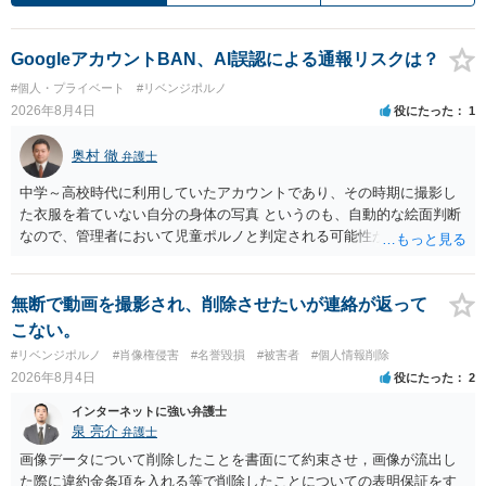
GoogleアカウントBAN、AI誤認による通報リスクは？
#個人・プライベート
#リベンジポルノ
2026年8月4日
役にたった
1
奥村 徹
弁護士
中学～高校時代に利用していたアカウントであり、その時期に撮影し
た衣服を着ていない自分の身体の写真 というのも、自動的な絵面判断
なので、管理者において児童ポルノと判定される可能性があります。
日本警察に連絡される可能性はあるでしょう。
無断で動画を撮影され、削除させたいが連絡が返って
こない。
#リベンジポルノ
#肖像権侵害
#名誉毀損
#被害者
#個人情報削除
2026年8月4日
役にたった
2
インターネットに強い弁護士
泉 亮介
弁護士
画像データについて削除したことを書面にて約束させ，画像が流出し
た際に違約金条項を入れる等で削除したことについての表明保証をす