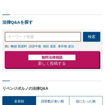
ノ・児童買春・児童福祉
法・青少年条例）・ネット
犯罪（名誉毀損・わいせつ
物・不正アクセス・リベン
法律Q&Aを探す
ジポルノ罪等）に非常に詳
しい弁護士です
検索
例）
離婚 慰謝料
誹謗中傷
相続 遺産
著作物 違法
無料法律相談
新しく投稿する
リベンジポルノの法律Q&A
新着順
回答数が多い順
役にたった順