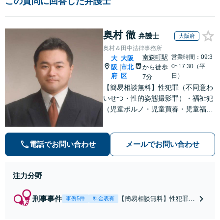
この質問に回答した弁護士
奥村 徹
弁護士
大阪府
奥村＆田中法律事務所
南森町駅
営業時間：09:3
大
大阪
0~17:30（平
阪
市北
から徒歩
|
府
区
日）
7分
【簡易相談無料】性犯罪（不同意わ
いせつ・性的姿態撮影罪）・福祉犯
（児童ポルノ・児童買春・児童福祉
法・青少年条例）・ネット犯罪（名
誉毀損・わいせつ物・不正アクセス
等）に非常に詳しい弁護士です
電話でお問い合わせ
メールでお問い合わせ
注力分野
刑事事件
【簡易相談無料】性犯罪
事例5件
料金表有
（不同意性交・不同意わい
せつ）・福祉犯（児童ポル