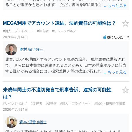
ることが限界かと思われます。 ただ，書面を家に送ると家族に不貞行
為が発覚しご自身が慰謝料請求を受けるリスクがあるため，書面で削
除等を求めることは避けたほうが良いかと思われます。
MEGA利用でアカウント凍結、法的責任の可能性は？
#個人・プライベート
#加害者
#リベンジポルノ
2026年7月14日
役にたった
2
奥村 徹
弁護士
児童ポルノを理由とするアカウント凍結の場合、 現地警察に通報され
て、 さらに日本警察に連絡されることがあり 日本の児童ポルノに該当
する疑いがある場合には、捜索差押え等の捜査が行われます。 実際に
捜索された人もいますので、 対応については、弁護士に直接相談して
ください。
未成年同士の不適切発言で刑事告訴、逮捕の可能性
は？
#リベンジポルノ
#加害者
#被害者
#個人・プライベート
#訴訟・損害賠償請求
2026年7月14日
森本 偲音
弁護士
伺っている事情からすれば、逮捕されることはないと思いますので、