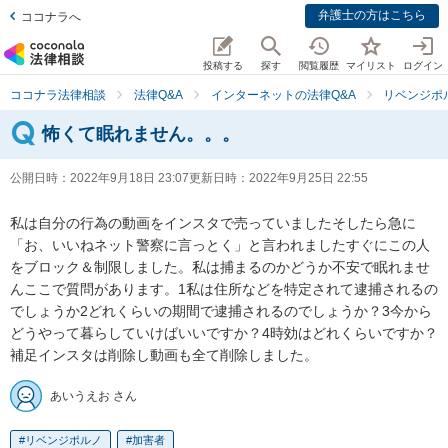
弁護士の方はこちら
ココナラへ
投稿する
探す
閲覧履歴
マイリスト
ログイン
ココナラ法律相談
法律Q&A
インターネットの法律Q&A
リベンジポ
怖くて眠れません。。。
公開日時：
2022年9月18日 23:07
更新日時：
2022年9月25日 22:55
私は自分の行為の動画をインスタで売っていましたそしたら急に
「お、いいねネット警察に言っとく」と言われましたすぐにこの人
をブロック＆制限しました。私は捕まるのかどうか不安で眠れませ
んここで質問があります。1私は住所などを特定されて逮捕されるの
でしょうか2どれくらいの期間で逮捕されるのでしょうか？3今から
どうやって暮らしていけばいいですか？4時効はどれくらいですか？
補足インスタは削除し動画も全て削除しました。
あいうえお さん
リベンジポルノ
加害者