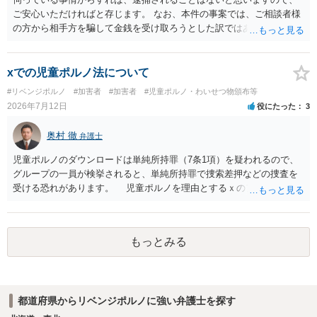
ご安心いただければと存じます。 なお、本件の事案では、ご相談者様
の方から相手方を騙して金銭を受け取ろうとした訳ではありませんの
で、詐欺罪が 成立する余地はないと考えます。 以上ご参考までに。
xでの児童ポルノ法について
#リベンジポルノ
#加害者
#加害者
#児童ポルノ・わいせつ物頒布等
2026年7月12日
役にたった
3
奥村 徹
弁護士
児童ポルノのダウンロードは単純所持罪（7条1項）を疑われるので、
グループの一員が検挙されると、単純所持罪で捜索差押などの捜査を
受ける恐れがあります。 児童ポルノを理由とするｘのアカウント凍
結は日本警察に通報されることがあって（確率はわかりませんが実例
は珍しくない）、これも捜索差押を受けるおそれがあります
もっとみる
都道府県からリベンジポルノに強い弁護士を探す