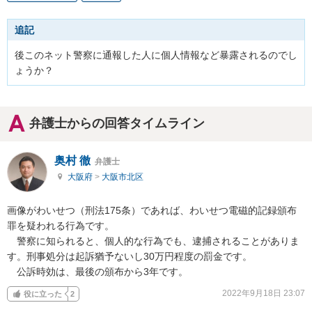
追記
後このネット警察に通報した人に個人情報など暴露されるのでし
ょうか？
弁護士からの回答タイムライン
奥村 徹
弁護士
大阪府
>
大阪市北区
画像がわいせつ（刑法175条）であれば、わいせつ電磁的記録頒布
罪を疑われる行為です。

　警察に知られると、個人的な行為でも、逮捕されることがありま
す。刑事処分は起訴猶予ないし30万円程度の罰金です。

　公訴時効は、最後の頒布から3年です。
2022年9月18日 23:07
役に立った
2