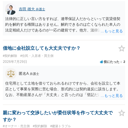
吉田 雄大
弁護士
法律的に正しい言い方をすれば、連帯保証人だからといって賃貸借契
約を解約する権限はありません。解約できるのは亡くなられた本人の
法定相続人だけであるのが一応の建前です。他方、法律論はさてお
き、事実上であれ明渡が完了すれば賃貸人としてはそれ以上のことを
する動機づけがなくなります。 今回進められつつある手続はあくまで
も、建物を賃貸人に一日も早く明け渡すための便宜的方法として理解
借地に会社設立しても大丈夫ですか？
するのが良いと思います。またその方法で進めた方が、連帯保証人で
#契約解除
#住民・入居者・買主側
あるお知り合いさんにとっても、自身の経済的負担を最小限に食い止
2026年7月29日
役にたった
2
められるため望ましいやり方だといえます。
匿名A
弁護士
住宅用として土地を借りておられるわけですから、会社を設立して本
店として事業を実際に営む場合、形式的には契約違反に該当します。
なお、不動産屋さんが「大丈夫」と言ったのは「登記だけなら実務上
トラブルになることは少ない」という経験則に基づいたものと推測さ
れますが、これは法的な保証ではありません。 ただ、解除まで認めら
れるかどうかについては信頼関係が破壊されたかどうかで判断されま
親に変わって交渉したいが委任状等を作って大丈夫で
すので、建物を事務所・店舗用に大きく改築する等までなさらない限
すか？
り、リスクはそれほど大きくないかもしれません。 しかしそれでも、
#オーナー・売主側
#契約解除
#建築トラブル