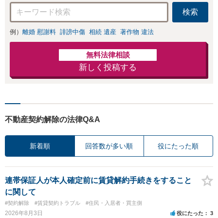
検索
例）
離婚 慰謝料
誹謗中傷
相続 遺産
著作物 違法
無料法律相談
新しく投稿する
不動産契約解除の法律Q&A
新着順
回答数が多い順
役にたった順
連帯保証人が本人確定前に賃貸解約手続きをすること
に関して
#契約解除
#賃貸契約トラブル
#住民・入居者・買主側
2026年8月3日
役にたった
3