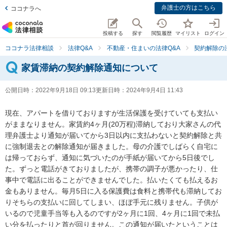
弁護士の方はこちら
ココナラへ
投稿する
探す
閲覧履歴
マイリスト
ログイン
ココナラ法律相談
法律Q&A
不動産・住まいの法律Q&A
契約解除の
家賃滞納の契約解除通知について
公開日時：
2022年9月18日 09:13
更新日時：
2024年9月4日 11:43
現在、アパートを借りておりますが生活保護を受けていても支払い
がままなりません。家賃約4ヶ月(20万程)滞納しており大家さんの代
理弁護士より通知が届いてから3日以内に支払わないと契約解除と共
に強制退去との解除通知が届きました。母の介護でしばらく自宅に
は帰っておらず、通知に気づいたのが手紙が届いてから5日後でし
た。ずっと電話がきておりましたが、携帯の調子が悪かったり、仕
事中で電話に出ることができませんでした。払いたくても払えるお
金もありません。毎月5日に入る保護費は食料と携帯代も滞納してお
りそちらの支払いに回してしまい、ほぼ手元に残りません。子供が
いるので児童手当等も入るのですが2ヶ月に1回、4ヶ月に1回で未払
い分を払ったりと首が回りません。この通知が届いたということは