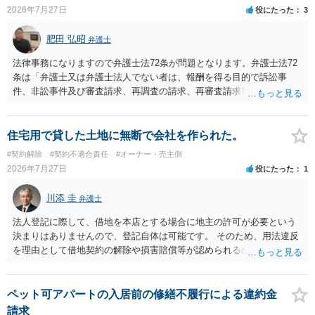
大家さんが契約違反を口実に、将来の更新時に更新料の上乗せを要求
2026年7月27日
役にたった
3
したり、立ち退きを迫る材料に使ったりする可能性は否定できませ
ん。
肥田 弘昭
弁護士
法律事務になりますので弁護士法72条が問題となります。弁護士法72
条は「弁護士又は弁護士法人でない者は、報酬を得る目的で訴訟事
件、非訟事件及び審査請求、再調査の請求、再審査請求等行政庁に対
する不服申立事件その他一般の法律事件に関して鑑定、代理、仲裁若
しくは和解その他の法律事務を取り扱い、又はこれらの周旋をするこ
とを業とすることができない。ただし、この法律又は他の法律に別段
住宅用で貸した土地に無断で会社を作られた。
の定めがある場合は、この限りでない。」とのことから、報酬を得る
#契約解除
#契約不適合責任
#オーナー・売主側
目的がないのであれば適法です。なぜなら、弁護士法72条に違反しな
2026年7月27日
役にたった
1
いのであれば、委任については無償で委任者が受任者に委任できるか
らです。ご参考にしてください。
川添 圭
弁護士
法人登記に際して、借地を本店とする場合に地主の許可が必要という
決まりはありませんので、登記自体は可能です。 そのため、用法違反
を理由として借地契約の解除や損害賠償等が認められるかどうかが問
題になると思われます。具体的には、「住宅用」というのが、借地人
の建物を住居用に限定する（事業に使用しない）特約があると評価で
きるかどうかが重要でしょう（借地契約締結後に賃借人が建物を店舗
ペット可アパートの入居前の修繕不履行による違約金
に改装したという事案で、住居に限定する特約までは存在しなかった
請求