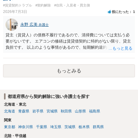
として契約解除を認めなかった裁判例があります）。契約条項の記載
#賃貸契約トラブル
#契約解除
#住民・入居者・買主側
や解釈の問題になりますので、弁護士へ直接相談されることをお勧め
2026年7月3日
役にたった
1
します。
永野 広美
弁護士
貸主（賃貸人）の債務不履行であるので、清掃費については支払う必
要がないです。 エアコンの修繕は賃貸借契約に特約がない限り、貸主
負担です。 以上のような事情があるので、短期解約違約金を支払う必
要はないと反論できる可能性があります。
もっとみる
都道府県から契約解除に強い弁護士を探す
北海道・東北
北海道
青森県
岩手県
宮城県
秋田県
山形県
福島県
関東
東京都
神奈川県
千葉県
埼玉県
茨城県
栃木県
群馬県
北陸・甲信越