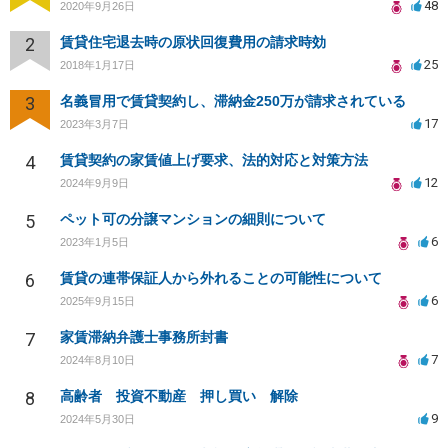
48
2020年9月26日
2
賃貸住宅退去時の原状回復費用の請求時効
25
2018年1月17日
3
名義冒用で賃貸契約し、滞納金250万が請求されている
17
2023年3月7日
4
賃貸契約の家賃値上げ要求、法的対応と対策方法
12
2024年9月9日
5
ペット可の分譲マンションの細則について
6
2023年1月5日
6
賃貸の連帯保証人から外れることの可能性について
6
2025年9月15日
7
家賃滞納弁護士事務所封書
7
2024年8月10日
8
高齢者 投資不動産 押し買い 解除
9
2024年5月30日