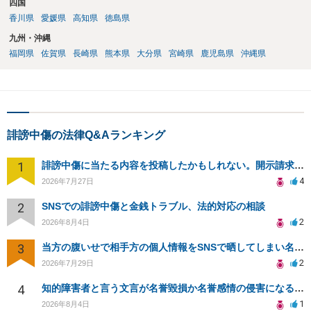
四国
香川県
愛媛県
高知県
徳島県
九州・沖縄
福岡県
佐賀県
長崎県
熊本県
大分県
宮崎県
鹿児島県
沖縄県
誹謗中傷の法律Q&Aランキング
1
誹謗中傷に当たる内容を投稿したかもしれない。開示請求や民事刑事裁判に発展しうるのか教えて欲しい。
4
2026年7月27日
2
SNSでの誹謗中傷と金銭トラブル、法的対応の相談
2
2026年8月4日
3
当方の腹いせで相手方の個人情報をSNSで晒してしまい名誉毀損させてしまったかもしれない
2
2026年7月29日
4
知的障害者と言う文言が名誉毀損か名誉感情の侵害になるか教えてほしい。
1
2026年8月4日