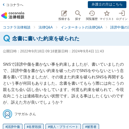
弁護士の方はこちら
ココナラへ
投稿する
探す
閲覧履歴
マイリスト
ログイン
ココナラ法律相談
法律Q&A
インターネットの法律Q&A
誹謗中傷の
念書に書いた約束を破られた
公開日時：
2022年9月18日 09:18
更新日時：
2024年9月4日 11:43
SNSで誹謗中傷を書かない事を約束しましたが、書いていましたの
で、誹謗中傷を書かない約束を破ったのでSNSをやらないという念
書を書いて頂きましたが、その後また約束を破られSNSを再開する
という事が何回もありました。念書を書いてもらう際には向こうの
親も立ち会い話し合いをしています。何度も約束を破られて、今現
在向こうとは連絡取れない状態です。訴える事はしたくないのです
が、訴えた方が良いでしょうか？
フサガル さん
誹謗中傷
名誉毀損
個人・プライベート
被害者