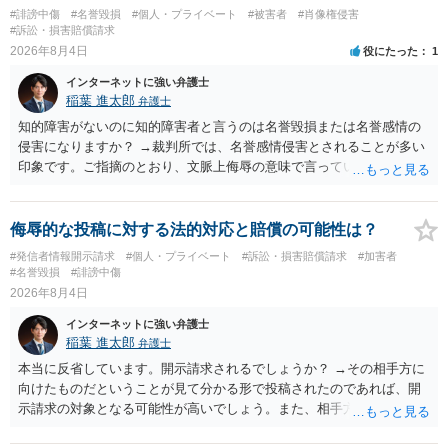
#誹謗中傷
#名誉毀損
#個人・プライベート
#被害者
#肖像権侵害
#訴訟・損害賠償請求
2026年8月4日
役にたった
1
インターネットに強い弁護士
稲葉 進太郎
弁護士
知的障害がないのに知的障害者と言うのは名誉毀損または名誉感情の
侵害になりますか？ →裁判所では、名誉感情侵害とされることが多い
印象です。ご指摘のとおり、文脈上侮辱の意味で言っている点も加味
されていると思います。
侮辱的な投稿に対する法的対応と賠償の可能性は？
#発信者情報開示請求
#個人・プライベート
#訴訟・損害賠償請求
#加害者
#名誉毀損
#誹謗中傷
2026年8月4日
インターネットに強い弁護士
稲葉 進太郎
弁護士
本当に反省しています。開示請求されるでしょうか？ →その相手方に
向けたものだということが見て分かる形で投稿されたのであれば、開
示請求の対象となる可能性が高いでしょう。また、相手方の投稿した
文章からすると、実際に発信者情報開示請求がなされる可能性がある