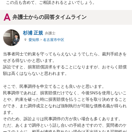
この点も含めて、ご相談されるとよいでしょう。
弁護士からの回答タイムライン
杉浦 正規
弁護士
愛知県
>
名古屋市中区
当事者同士で約束を守ってもらえないようでしたら、裁判手続きを
せざる得ないかと思います。

訴訟ですと、損害賠償請求をすることになりますが、おそらく賠償
額は高くはならないと思われます。

そこで、民事調停を申立てることも良いかと思います。

民事調停であれば、損害賠償だけでなく、今後SNSを使用しないこ
とや、約束を破った時に損害賠償を払うこと等を取り決めすること
ができ、また調停成立となれば強制執行が可能な債務名義が得られ
ます。

そのため、訴訟よりは民事調停の方が良い場合も多くあります。

ただ、あくまで調停という話し合いの手続きですので、質問者のケ
ースのように、相手が連絡を取れない場合は不出頭となる可能性が