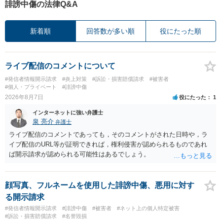
誹謗中傷の法律Q&A
新着順
回答数が多い順
役にたった順
ライブ配信のコメントについて
#発信者情報開示請求
#炎上対策
#訴訟・損害賠償請求
#被害者
#個人・プライベート
#誹謗中傷
2026年8月7日
役にたった
1
インターネットに強い弁護士
泉 亮介
弁護士
ライブ配信のコメントであっても，そのコメントがされた日時や，ラ
イブ配信のURL等が証明できれば，権利侵害が認められるものであれ
ば開示請求が認められる可能性はあるでしょう。
顔写真、フルネームを使用した誹謗中傷、悪用に対す
る開示請求
#発信者情報開示請求
#誹謗中傷
#被害者
#ネット上の個人特定被害
#訴訟・損害賠償請求
#名誉毀損