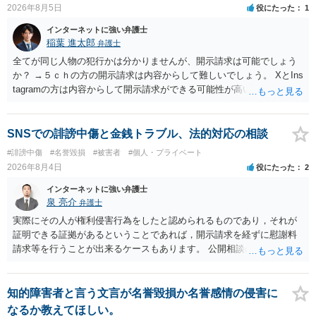
2026年8月5日
役にたった
1
インターネットに強い弁護士
稲葉 進太郎
弁護士
全てが同じ人物の犯行かは分かりませんが、開示請求は可能でしょう
か？ →５ｃｈの方の開示請求は内容からして難しいでしょう。 XとIns
tagramの方は内容からして開示請求ができる可能性が高いでしょう。
ただ、アカウントが削除されていると開示請求は失敗する可能性が高
いでしょう。７月中にアカウントが削除されている場合、今から進め
ても失敗する可能性が高いように思われます。 相手を特定できた場
SNSでの誹謗中傷と金銭トラブル、法的対応の相談
合、相手に全ての弁護士費用を負担させることは可能でしょうか？ →
#誹謗中傷
#名誉毀損
#被害者
#個人・プライベート
訴訟外の交渉で相手方が認めれば負担させることができるでしょう。
2026年8月4日
役にたった
2
訴訟で判決となった場合は、実際の弁護士費用が認められる場合と認
められない場合があり何ともいえないところでしょう。
インターネットに強い弁護士
泉 亮介
弁護士
実際にその人が権利侵害行為をしたと認められるものであり，それが
証明できる証拠があるということであれば，開示請求を経ずに慰謝料
請求等を行うことが出来るケースもあります。 公開相談の場では回答
は難しいかと思われますので，お手持ちの証拠資料を持参の上弁護士
に個別に相談されると良いでしょう。
知的障害者と言う文言が名誉毀損か名誉感情の侵害に
なるか教えてほしい。