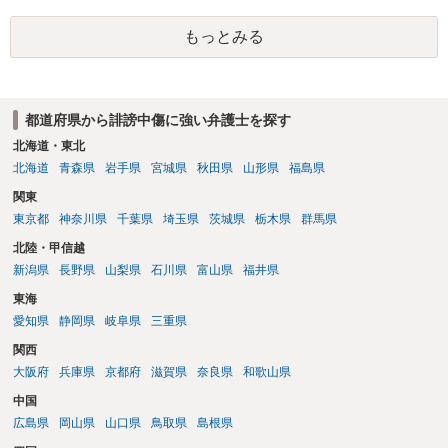
と存じます。発信者情報開示請求が進むと、投稿に使った回線の契約
者のところに、意見照会がなされます。アカウント情報開示の場合
もっとみる
は、アカウントの登録メールに意見照会がなされます。 また、された
場合賠償金はいくらでしょうか。 →ケースバイケースであり、数万円
から１００万単位まで様々でしょう。裁判外であれば交渉して相手方
の請求額から減額することを試みることとなるでしょう。
都道府県から誹謗中傷に強い弁護士を探す
北海道・東北
北海道
青森県
岩手県
宮城県
秋田県
山形県
福島県
関東
東京都
神奈川県
千葉県
埼玉県
茨城県
栃木県
群馬県
北陸・甲信越
新潟県
長野県
山梨県
石川県
富山県
福井県
東海
愛知県
静岡県
岐阜県
三重県
関西
大阪府
兵庫県
京都府
滋賀県
奈良県
和歌山県
中国
広島県
岡山県
山口県
鳥取県
島根県