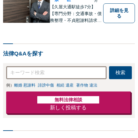
分
【久屋大通駅徒歩7分】
詳細を見
【専門分野：交通事故・債
る
務整理・不貞慰謝料請求・
企業法務】【債務整理・交
通事故は初回相談無料】 先
入観や思い込みにとらわれ
ず、一人一人に向き合い事
法律Q&Aを探す
件解決へと導きます。スピ
ード感を持ち、誠実かつ適
切な対応を心がけておりま
検索
す。
例）
離婚 慰謝料
誹謗中傷
相続 遺産
著作物 違法
無料法律相談
新しく投稿する