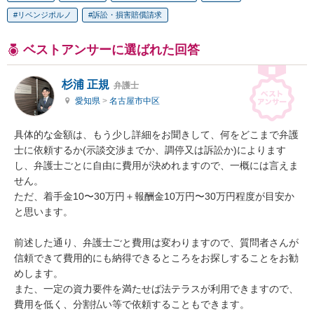
リベンジポルノ
訴訟・損害賠償請求
ベストアンサーに選ばれた回答
杉浦 正規
弁護士
愛知県
>
名古屋市中区
具体的な金額は、もう少し詳細をお聞きして、何をどこまで弁護
士に依頼するか(示談交渉までか、調停又は訴訟か)によります
し、弁護士ごとに自由に費用が決めれますので、一概には言えま
せん。

ただ、着手金10〜30万円＋報酬金10万円〜30万円程度が目安か
と思います。

前述した通り、弁護士ごと費用は変わりますので、質問者さんが
信頼できて費用的にも納得できるところをお探しすることをお勧
めします。

また、一定の資力要件を満たせば法テラスが利用できますので、
費用を低く、分割払い等で依頼することもできます。
